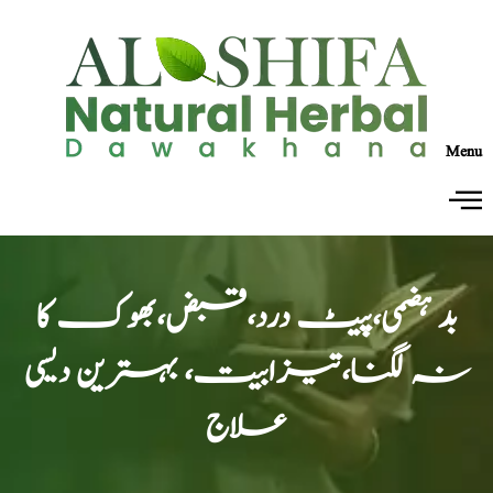
Menu
بد ہضمی،پیٹ درد،قبض،بھوک کا
نہ لگنا،تیزابیت، بہترین دیسی
علاج