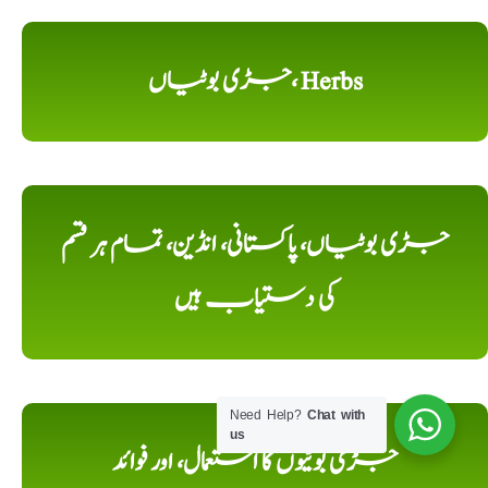
جڑی بوٹیاں، Herbs
جڑی بوٹیاں، پاکستانی، انڈین، تمام ہر قسم
کی دستیاب ہیں
Need Help?
Chat with
us
جڑی بوٹیوں کا استعمال، اور فوائد