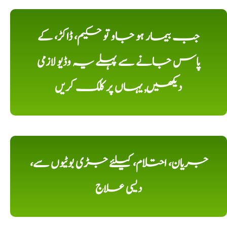
جب بیمار ہو جاو تو حکیم، ڈاکڑ، کے
پاس جانے سے پہلے یہ وڈیو لازمی
دیکھیں, یہاں پر کلک کریں
جریان، احتلام، کیلئے جڑی بوٹیوں سے،
دیسی علاج