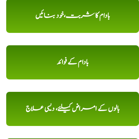
بادام کا شربت،خود بنائیں
بادام کے فوائد
بالوں کے امراض کیلئے، دیسی علاج