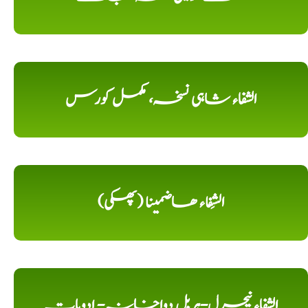
الشفاء شاہی نسخہ، مکمل کورس
الشِفاء ھاضمینا (پھکی)
الشفاء نیچرل-ہربل دواخانہ- ادویات