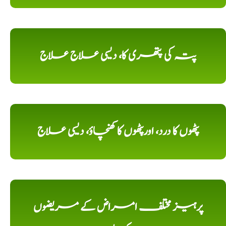
پتہ کی پتھری کا، دیسی علاج علاج
پٹھوں کا درد، اورپٹھوں کا کھنچاؤ، دیسی علاج
پرہیز مختلف امراض کے مریضوں