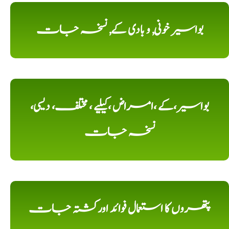
بواسیر خونی, و بادی کے, نسخہ جات
بواسیر،کے ،امراض ،کیلیے ، مختلف، دیسی،
نسخہ جات
پتھروں کا استعمال فوائد اورکشتہ جات