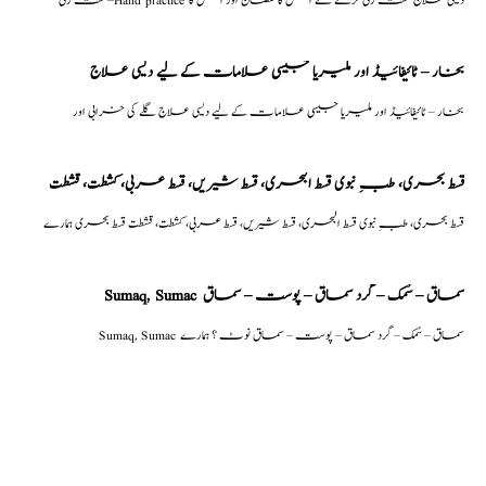
بخار – ٹائیفائیڈ اور ملیریا جیسی علامات کے لیے دیسی علاج
بخار – ٹائیفائیڈ اور ملیریا جیسی علامات کے لیے دیسی علاج گلے کی خرابی اور
قسط بحری، طبِ نبوی قسط البحری، قسط شیریں، قسط عربی، كشطت، قشطت
قسط بحری، طبِ نبوی قسط البحری، قسط شیریں، قسط عربی، كشطت، قشطت قسط بحری ہمارے
Sumaq, Sumac سماق – سُمک – گرد سماق – پوست – سماق
Sumaq, Sumac سماق – سُمک – گرد سماق – پوست – سماق نوٹ ؟ ہمارے