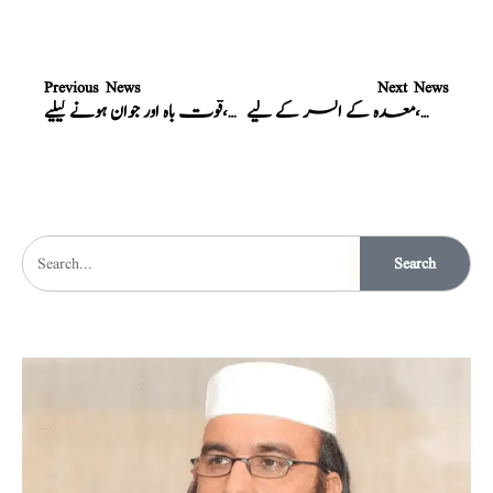
Previous News
Next News
نسخہ،معدہ کے السر کے لیے
نسخہ،قوت باہ اور جوان ہونے کیلیے
Search