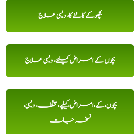
بچھوکے کاٹنے کا، دیسی علاج
بچوں کے امراض کیلئے، دیسی علاج
بچوں،کے،امراض،کیلیے، مختلف، دیسی،
نسخہ جات