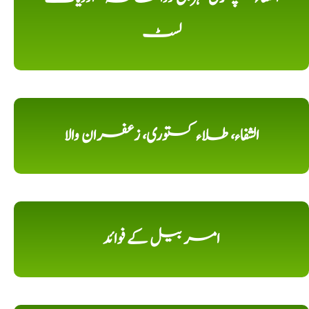
لسٹ
الشفاء، طلاء کستوری، زعفران والا
امر بیل کے فوائد