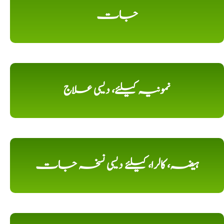
جات
نمونیہ کیلئے، دیسی علاج
ہیضہ، کالرا، کیلئے دیسی نسخہ جات