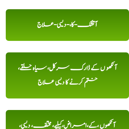
آتشک-کا،-دیسی-علاج
آنکھو ں کے ڈارک سرکل، سیاہ حلقے،
ختم کرنے کا دیسی علاج
آنکھوں ،کے،امراض،کیلیے، مختلف، دیسی،