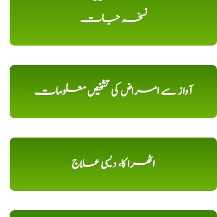
نسخہ جات
آواز سے امراض کی تشخیص معلومات
اٹھرا کا، دیسی علاج