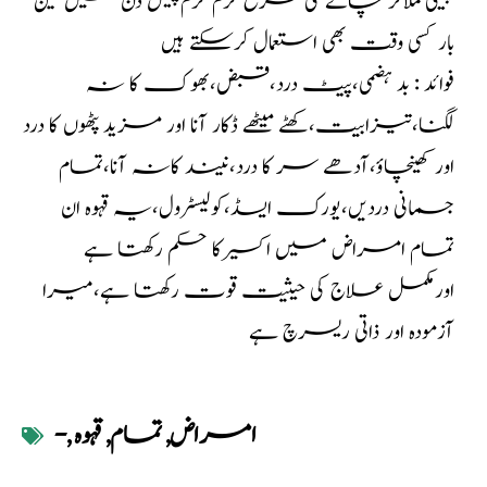
چینی ملاکر چائے کی طرح گرم گرم پیئں دن میں تین
بار کسی وقت بھی استعمال کرسکتے ہیں
فوائد : بد ہضمی،پیٹ درد،قبض،بھوک کا نہ
لگنا،تیزابیت،کھٹے میٹھے ڈکار آنا اور مزید پٹھوں کا درد
اور کھینچاؤ،آدھے سر کا درد،نیند کانہ آنا،تمام
جسمانی دردیں،یورک ایسڈ،کولیسٹرول،یہ قہوہ ان
تمام امراض میں اکسیر کا حکم رکھتا ہے
اورمکمل علاج کی حیثیت قوت رکھتا ہے،میرا
آزمودہ اور ذاتی ریسرچ ہے
امراض
,
تمام
,
قہوہ
,
-