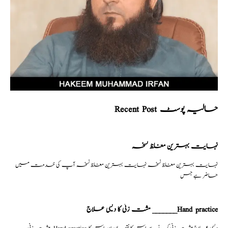
Recent Post حالیہ پوسٹ
نہایت بہترین مغلظ نسخہ
نہایت بہترین مغلظ نسخہ نہایت بہترین مغلظ نسخہ آپ کی خدمت میں
حاضر ہے جس
مشت زنی کا دیسی علاج _______Hand practice
مشت زنی–Hand practice دیسی علاج مشت زنی کرنے سے اس کا نقصان اور اس کا