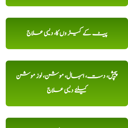
پیٹ کے کیڑ وں کا، دیسی علاج
پیچش، دست، اسہال، موشن، لوز موشن
کیلئے دیسی علاج