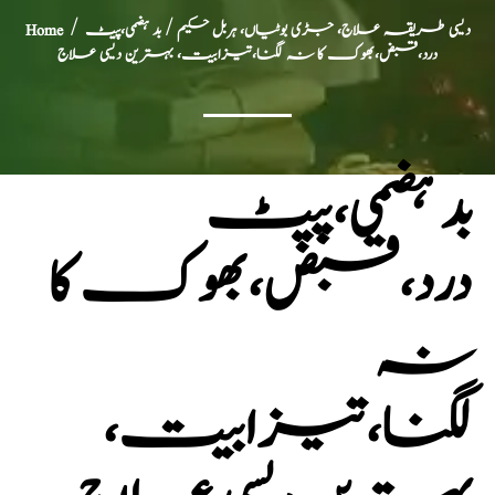
دیسی طریقہ علاج، جڑی بوٹیاں، ہربل حکیم
/ بد ہضمی،پیٹ
/
Home
درد،قبض،بھوک کا نہ لگنا،تیزابیت، بہترین دیسی علاج
بد ہضمی،پیٹ
درد،قبض،بھوک کا
نہ
لگنا،تیزابیت،