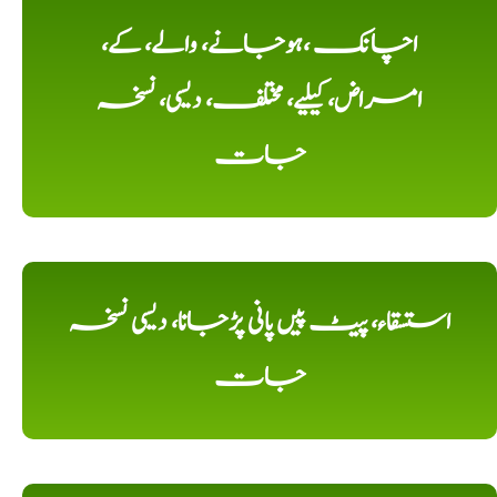
اچانک ،ہوجانے، والے، کے،
امراض، کیلیے، مختلف، دیسی، نسخہ
جات
استسقاء، پیٹ پیں پانی پڑجانا، دیسی نسخہ
جات