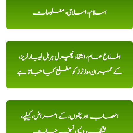
اسلام، اسلامی، معلومات
اطلاع عام، الشفاء نیچرل ہربل لیبارٹریز،
کے ممبران،وزٹرز کو مطلع کیا جاتا ہے
اعصاب اور پٹھوں، کے امراض، کیلیے،
مختلف، دیسی نسخہ جات