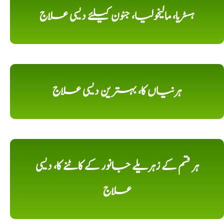
ہسٹریا، مالیخولیا، جنون کیلئے دیسی علاج
ہرنیاں کا، بہترین دیسی علاج
ہر قسم کے زہریلے جانور کے کاٹنے کا، دیسی
علاج