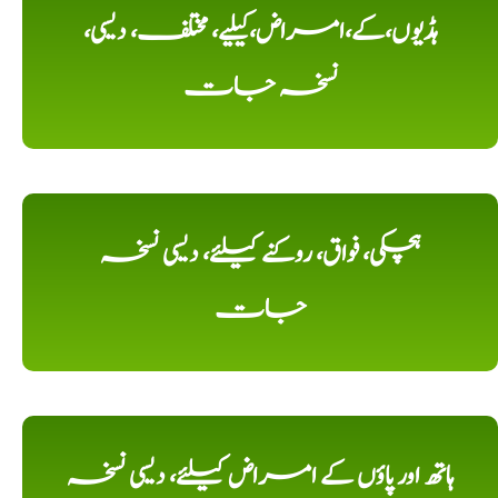
ہڈیوں،کے،امراض،کیلیے، مختلف، دیسی،
نسخہ جات
ہچکی، فواق، روکنے کیلئے، دیسی نسخہ
جات
ہاتھ اور پاؤں کے امراض کیلئے، دیسی نسخہ