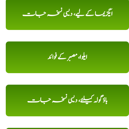
ایگزیما کے لیے، دیسی نسخہ جات
ایلوا، مصبر کے فوائد
باؤ گولہ کیلئے، دیسی نسخہ جات