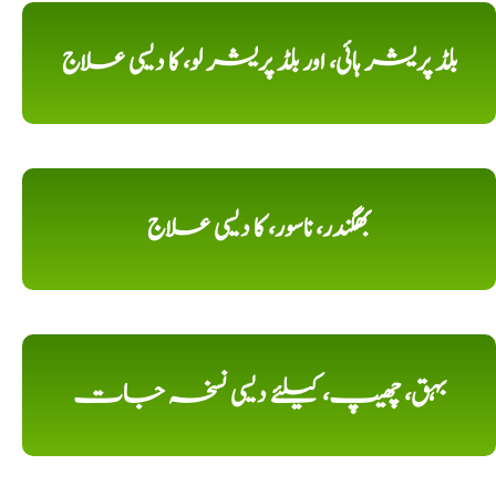
بلڈ پریشر ہائی، اور بلڈ پریشر لو، کا دیسی علاج
بھگندر، ناسور، کا دیسی علاج
بہق، چھیپ، کیلئے دیسی نسخہ جات