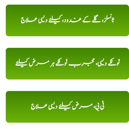
ٹانسلز، گلے کے غدود، کیلئے دیسی علاج
ٹوٹکے دیسی، مجرب ٹوٹکے ہر مرض کیلئے
ٹی بی، مرض کیلئے دیسی علاج