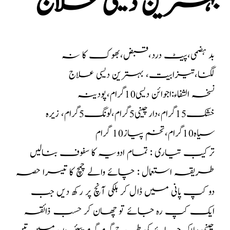
بہترین دیسی علاج
بد ہضمی،پیٹ درد،قبض،بھوک کا نہ
لگنا،تیزابیت، بہترین دیسی علاج
نسخہ الشفاء:اجوائن دیسی10گرام،پودینہ
خشک15گرام،دارچینی5گرام،لونگ5گرام، زیرہ
سیاہ10گرام،تخم پیاز10 گرام
ترکیب تیاری : تمام ادویہ کا سفوف بنالیں
طریقہ استعمال : چائے والے چمچ کا تیسرا حصہ
دو کپ پانی میں ڈال کر ہلکی آنچ پر رکھ دیں جب
ایک کپ رہ جائے تو چھان کر حسب ذائقہ