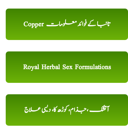
Copper تانبا کے فوائد معلومات
Royal Herbal Sex Formulations
آتشک ،جذام، کوڑھ کا، دیسی علاج