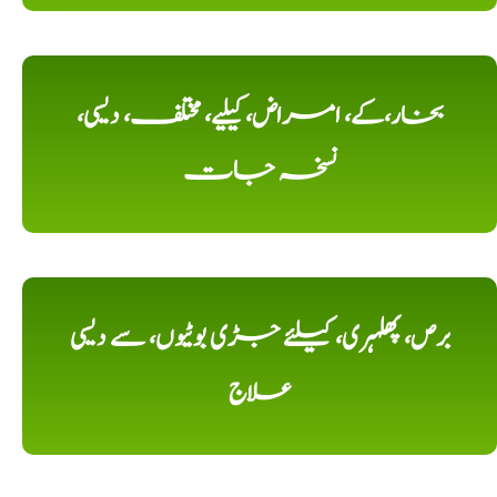
بخار،کے، امراض، کیلیے، مختلف، دیسی،
نسخہ جات
برص، پھلہری، کیلئے جڑی بوٹیوں، سے دیسی
علاج