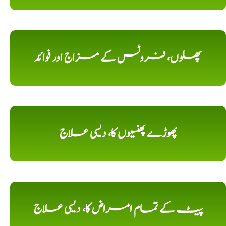
پھلوں، فروٹس کے مزاج اور فوائد
پھوڑے پھنسیوں کا، دیسی علاج
پیٹ کے تمام امراض کا، دیسی علاج