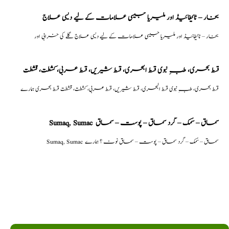
بخار – ٹائیفائیڈ اور ملیریا جیسی علامات کے لیے دیسی علاج
بخار – ٹائیفائیڈ اور ملیریا جیسی علامات کے لیے دیسی علاج گلے کی خرابی اور
قسط بحری، طبِ نبوی قسط البحری، قسط شیریں، قسط عربی، كشطت، قشطت
قسط بحری، طبِ نبوی قسط البحری، قسط شیریں، قسط عربی، كشطت، قشطت قسط بحری ہمارے
Sumaq, Sumac سماق – سُمک – گرد سماق – پوست – سماق
Sumaq, Sumac سماق – سُمک – گرد سماق – پوست – سماق نوٹ ؟ ہمارے