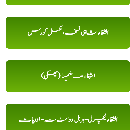
الشفاء شاہی نسخہ، مکمل کورس
الشِفاء ھاضمینا (پھکی)
الشفاء نیچرل-ہربل دواخانہ- ادویات