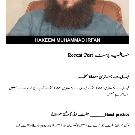
Recent Post حالیہ پوسٹ
نہایت بہترین مغلظ نسخہ
نہایت بہترین مغلظ نسخہ نہایت بہترین مغلظ نسخہ آپ کی خدمت میں
حاضر ہے جس
مشت زنی کا دیسی علاج _______Hand practice
مشت زنی–Hand practice دیسی علاج مشت زنی کرنے سے اس کا نقصان اور اس کا