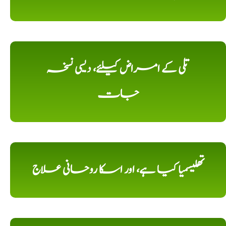
تلی کے امراض کیلئے، دیسی نسخہ
جات
تھلیسمیا کیا ہے، اور اسکا روحانی علاج