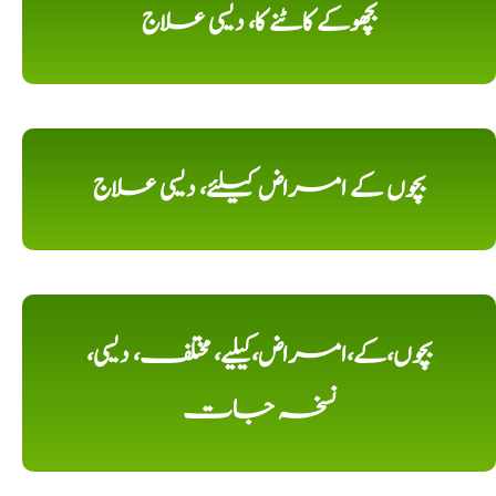
بچھوکے کاٹنے کا، دیسی علاج
بچوں کے امراض کیلئے، دیسی علاج
بچوں،کے،امراض،کیلیے، مختلف، دیسی،
نسخہ جات