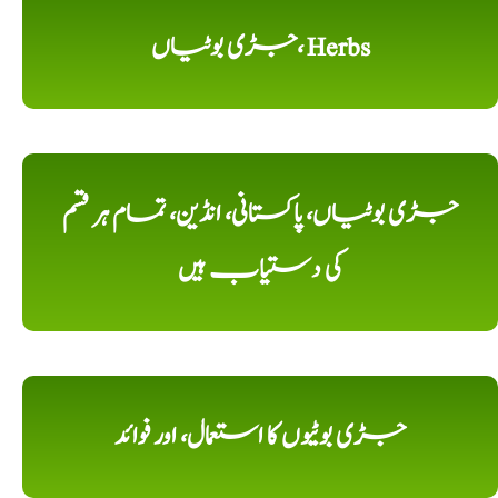
جڑی بوٹیاں، Herbs
جڑی بوٹیاں، پاکستانی، انڈین، تمام ہر قسم
کی دستیاب ہیں
جڑی بوٹیوں کا استعمال، اور فوائد