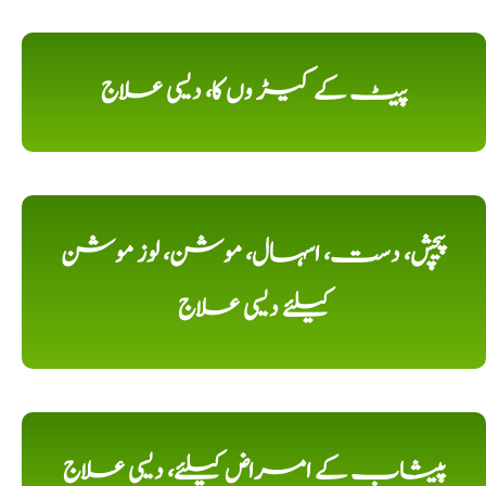
پیٹ کے کیڑ وں کا، دیسی علاج
پیچش، دست، اسہال، موشن، لوز موشن
کیلئے دیسی علاج
پیشاب کے امراض کیلئے، دیسی علاج