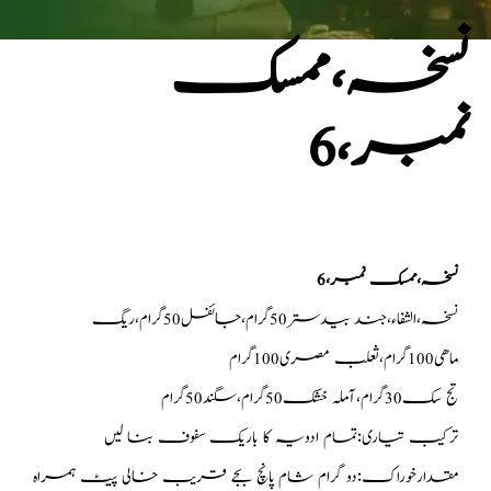
نسخہ،ممسک
نمبر،6
نسخہ،ممسک نمبر،6
نسخہ،الشفاء،جند بیدستر50گرام،جائفل50گرام،ریگ
ماھی100گرام،ثعلب مصری100گرام
تج سک30گرام،آملہ خشک50گرام،سگند50گرام
ترکیب تیاری:تمام ادویہ کا باریک سفوف بنا لیں
مقدارخوراک:دو گرام شام پانچ بجے قریب خالی پیٹ ہمراہ