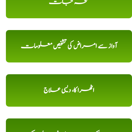
نسخہ جات
آواز سے امراض کی تشخیص معلومات
اٹھرا کا، دیسی علاج