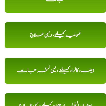
نمونیہ کیلئے، دیسی علاج
ہیضہ، کالرا، کیلئے دیسی نسخہ جات