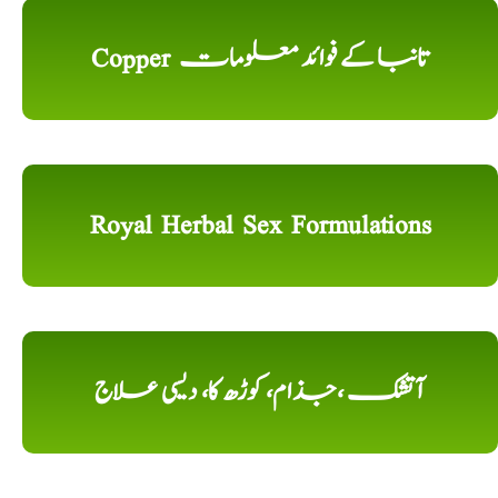
Copper تانبا کے فوائد معلومات
Royal Herbal Sex Formulations
آتشک ،جذام، کوڑھ کا، دیسی علاج