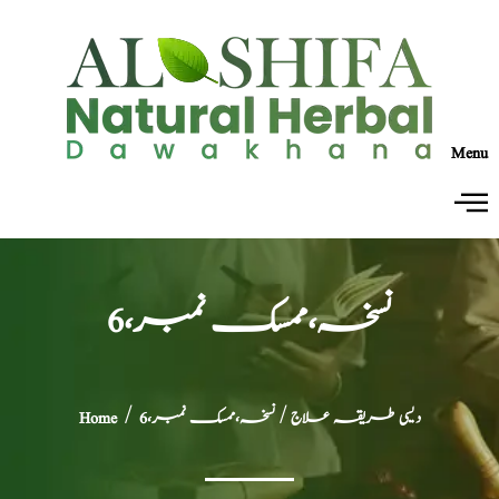
Menu
نسخہ،ممسک نمبر،6
دیسی طریقہ علاج
/ نسخہ،ممسک نمبر،6
/
Home