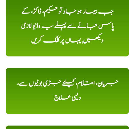
جب بیمار ہو جاو تو حکیم، ڈاکڑ، کے
پاس جانے سے پہلے یہ وڈیو لازمی
دیکھیں, یہاں پر کلک کریں
جریان، احتلام، کیلئے جڑی بوٹیوں سے،
دیسی علاج