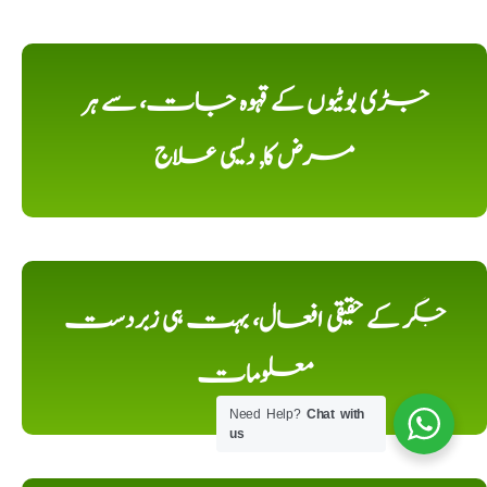
جڑی بوٹیوں کے قہوہ جات، سے ہر
مرض کا, دیسی علاج
جگر کے حقیقی افعال، بہت ہی زبردست
معلومات
Need Help?
Chat with
us