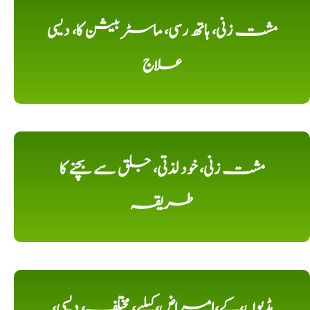
مشت زنی، ہاتھ رسی، ماسٹر بیشن کا، دیسی
علاج
مشت زنی، خود لذتی، جلق سے بچنے کا
طریقہ
ہڈیوں،کے،امراض،کیلیے، مختلف، دیسی،