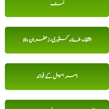
لسٹ
الشفاء، طلاء کستوری، زعفران والا
امر بیل کے فوائد