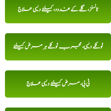
ٹانسلز، گلے کے غدود، کیلئے دیسی علاج
ٹوٹکے دیسی، مجرب ٹوٹکے ہر مرض کیلئے
ٹی بی، مرض کیلئے دیسی علاج