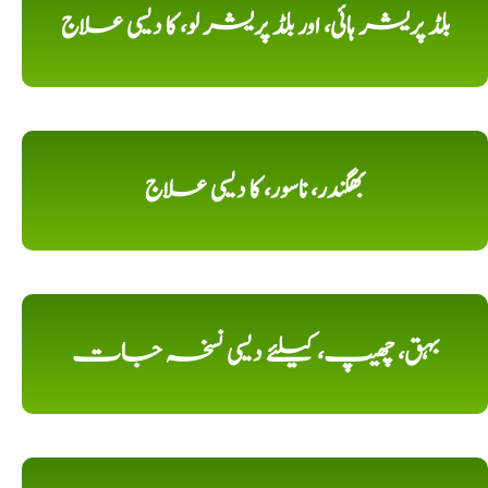
بلڈ پریشر ہائی، اور بلڈ پریشر لو، کا دیسی علاج
بھگندر، ناسور، کا دیسی علاج
بہق، چھیپ، کیلئے دیسی نسخہ جات