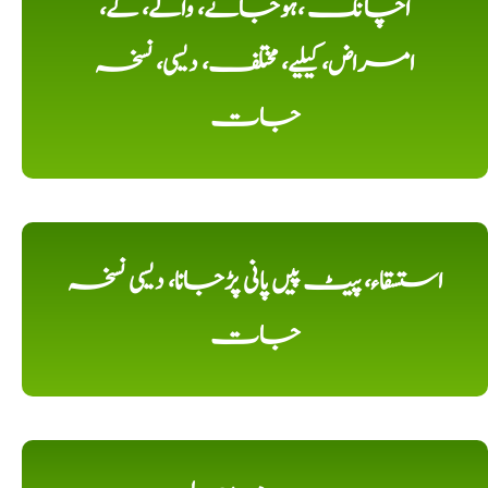
اچانک ،ہوجانے، والے، کے،
امراض، کیلیے، مختلف، دیسی، نسخہ
جات
استسقاء، پیٹ پیں پانی پڑجانا، دیسی نسخہ
جات