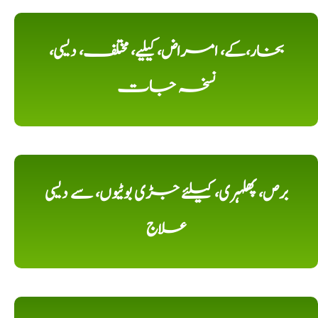
بخار،کے، امراض، کیلیے، مختلف، دیسی،
نسخہ جات
برص، پھلہری، کیلئے جڑی بوٹیوں، سے دیسی
علاج