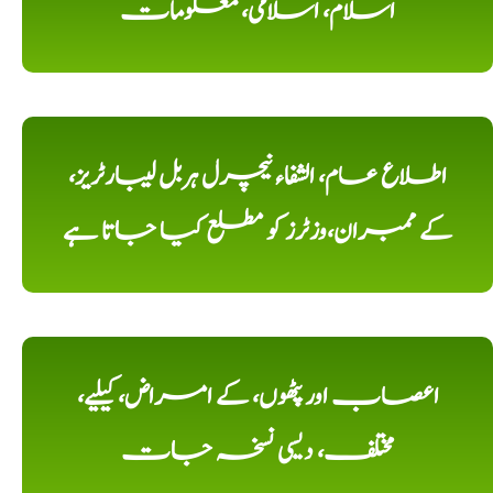
اسلام، اسلامی، معلومات
اطلاع عام، الشفاء نیچرل ہربل لیبارٹریز،
کے ممبران،وزٹرز کو مطلع کیا جاتا ہے
اعصاب اور پٹھوں، کے امراض، کیلیے،
مختلف، دیسی نسخہ جات