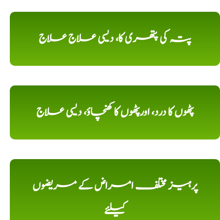
پتہ کی پتھری کا، دیسی علاج علاج
پٹھوں کا درد، اورپٹھوں کا کھنچاؤ، دیسی علاج
پرہیز مختلف امراض کے مریضوں
کیلئے