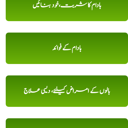
بادام کا شربت،خود بنائیں
بادام کے فوائد
بالوں کے امراض کیلئے، دیسی علاج