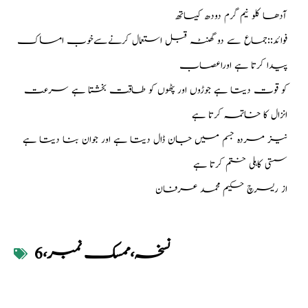
آدھا کلو نیم گرم دودھ کیساتھ
فوائد::جماع سے دو گھنٹہ قبل استعمال کرنےسےخوب امساک
پیدا کرتا ہے اوراعصاب
کو قوت دیتا ہے جوڑوں اور پٹھوں کو طاقت بخشتا ہے سرعت
انزال کا خاتمہ کرتا ہے
نیز مردہ جسم میں جان ڈال دیتا ہے اور جوان بنا دیتا ہے
سستی کاہلی ختم کرتا ہے
از ریسرچ حکیم محمد عرفان
نسخہ،ممسک نمبر،6