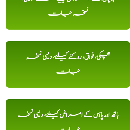
نسخہ جات
ہچکی، فواق، روکنے کیلئے، دیسی نسخہ
جات
ہاتھ اور پاؤں کے امراض کیلئے، دیسی نسخہ
جات