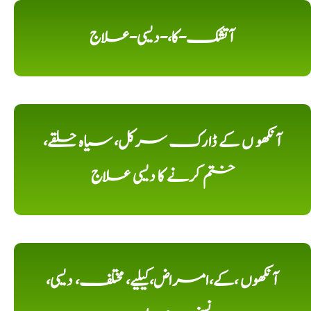
آتشک-کا،-دیسی-علاج
آنکھو ں کے ڈارک سرکل، سیاہ حلقے،
ختم کرنے کا دیسی علاج
آنکھوں ،کے،امراض،کیلیے، مختلف، دیسی،