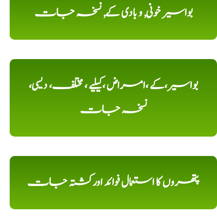
بواسیر خونی, و بادی کے, نسخہ جات
بواسیر،کے ،امراض ،کیلیے ، مختلف، دیسی،
نسخہ جات
پتھروں کا استعمال فوائد اورکشتہ جات