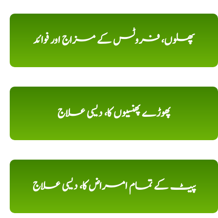
پھلوں، فروٹس کے مزاج اور فوائد
پھوڑے پھنسیوں کا، دیسی علاج
پیٹ کے تمام امراض کا، دیسی علاج