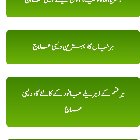
ہسٹریا، مالیخولیا، جنون کیلئے دیسی علاج
ہرنیاں کا، بہترین دیسی علاج
ہر قسم کے زہریلے جانور کے کاٹنے کا، دیسی
علاج