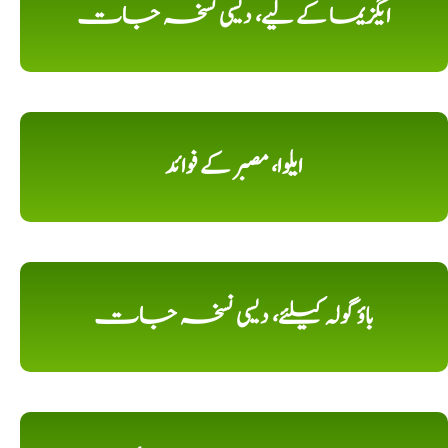
ایگزیما کے لیے، دیسی نسخہ جات
ایلوا، مصبر کے فوائد
باؤ گولہ کیلئے، دیسی نسخہ جات