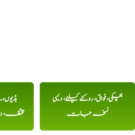
ہچکی، فواق، روکنے کیلئے، دیسی
ہڈیوں،
نسخہ جات
مختلف، 