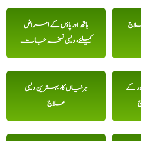
علاج
ہاتھ اور پاؤں کے امراض
کیلئے، دیسی نسخہ جات
ور کے
ہرنیاں کا، بہترین دیسی
ج
علاج