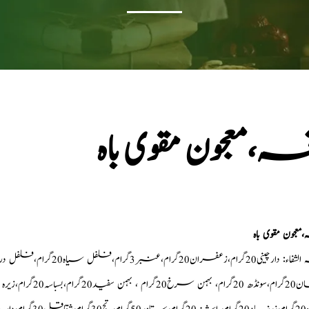
ہ،معجون مقوی باہ
معجون مقوی باہ
گرام،زعفران20گرام،عنبر3گرام،فلفل سیاہ20گرام،فلفل دراز20گرام
ہمن سفید20گرام،بسباسہ20گرام،زیرہ