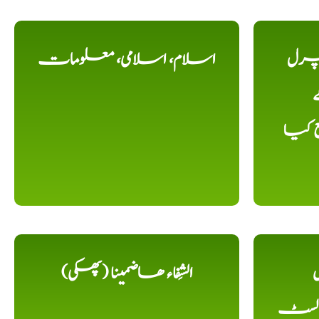
یچرل
اسلام، اسلامی، معلومات
ے
ع کیا
ل
الشِفاء ھاضمینا (پھکی)
 لسٹ