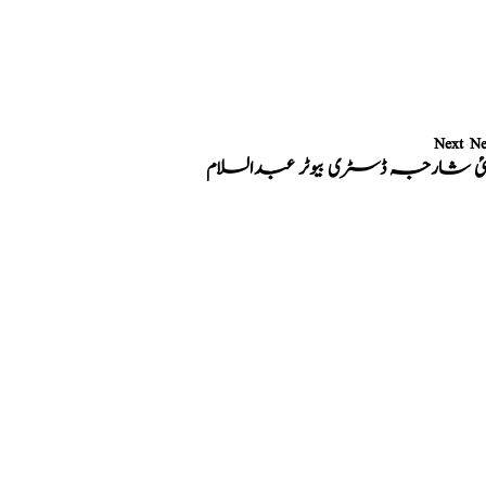
Next N
ئی شارجہ ڈسٹری بیوٹر عبدالسلام