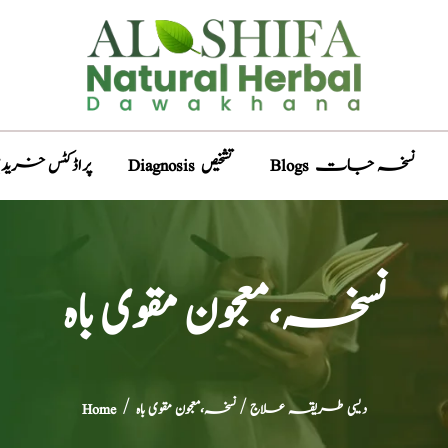
Blogs نسخہ جات
Diagnosis تشخیص
Products پراڈکٹس خری
نسخہ،معجون مقوی باہ
دیسی طریقہ علاج
/ نسخہ،معجون مقوی باہ
/
Home