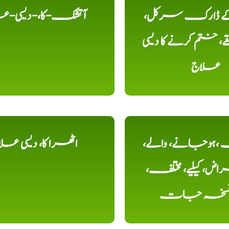
 کے ڈارک سرکل،
آتشک-کا،-دیسی-ع
، ختم کرنے کا دیسی
علاج
ہوجانے، والے،
اٹھرا کا، دیسی عل
ض، کیلیے، مختلف،
، نسخہ جات