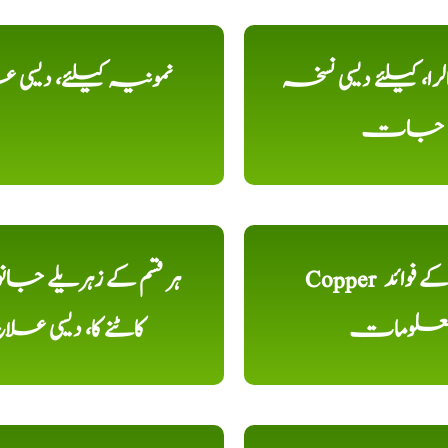
را، کیلئے دیسی نسخہ
نمونیہ کیلئے، دیسی 
جات
Copper تانبا کے فوائد
ہر قسم کے زہریلے جان
علومات
کاٹنے کا، دیسی علا