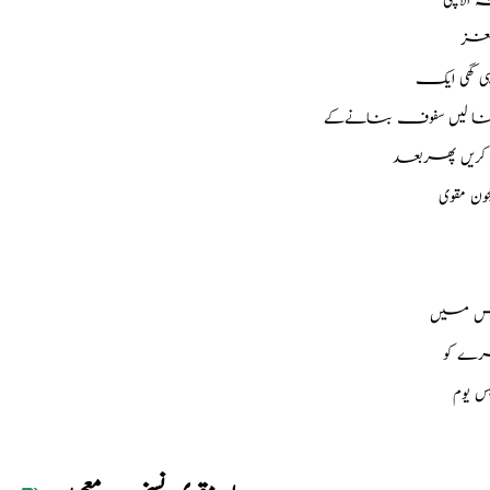
نا لیں سفوف بنانےکے
 کریں پھربعد
ن مقوی
اُس میں
ہرے کو
س یوم