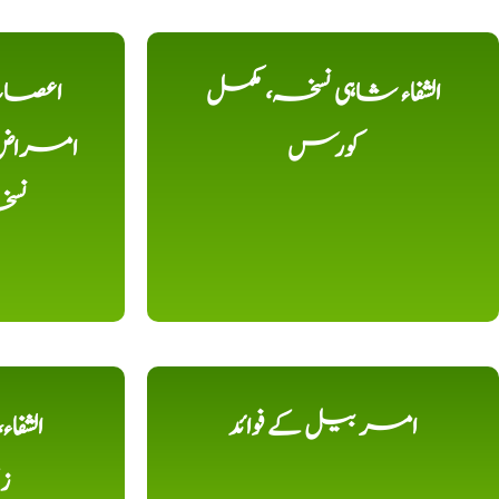
الشفاء شاہی نسخہ، مکمل
اعصاب 
کورس
امراض، ک
نس
امر بیل کے فوائد
الشفا
ز