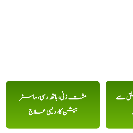
لق سے
مشت زنی، ہاتھ رسی، ماسٹر
بیشن کا، دیسی علاج