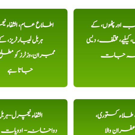
اور پٹھوں، کے
اطلاع عام، الشفاء ن
یلیے، مختلف، دیسی
ہربل لیبارٹریز، ک
خہ جات
ممبران،وزٹرز کو مطل
جاتا ہے
ء، طلاء کستوری،
الشفاء نیچرل-ہرب
عفران والا
دواخانہ- ادویات