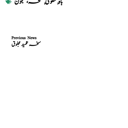
باہ
,
مقوی
,
نسخہ،معجون
Previous News
نسخہ تکمید مجلوق