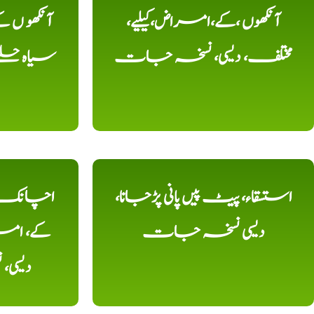
آنکھوں ،کے،امراض،کیلیے،
آنکھو ں
مختلف، دیسی، نسخہ جات
سیاہ حلقے
استسقاء، پیٹ پیں پانی پڑجانا،
اچانک ،
دیسی نسخہ جات
کے، امرا
دیسی