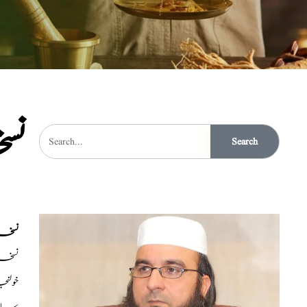
نسخ
Search
نسخہ،
نسخہ الشفاء: دارچینی20
خولنجان20گرام،سونڈھ 20گرام، بہمن سرخ20گرام ، ب