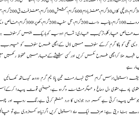
انہ الائچی
تل سفید200گرام،کھوپرا300گرام،خالص دیسی گھی ایک
شہدخالص چارکلو،ترکیب تیاری: تمام ادویہ کوباریک پیس کرسفوف ب
دیسی گھی کو ہلکا گرم کرکے سفوف میں ڈال کےاچھی طرح سفوف کو چرب
شہد ملا کراچھی طرح مکس کریں اورکسی شیشےکےجارمیں محفوظ رکھیں معجو
یار ہے
ہ استعمال:دس گرام صبح نہارمنہ تین پاؤ نیم گرم دودھ کیساتھ کھائیں
د:مقوی باہ ہے،مقوی دل دماغ و جگرمثانہ وگردہ ہے،جنسی قوت پیدا کرکے
ی جوش پیدا کرتی ہے کمر درد جوڑوں کا درد ختم کرتی ہےرنگ روپ اور چ
رت بنا دیتی ہے: صرف ایک ماہ استعمال کریں اگرزیادہ کمزوری ہےتو چالی