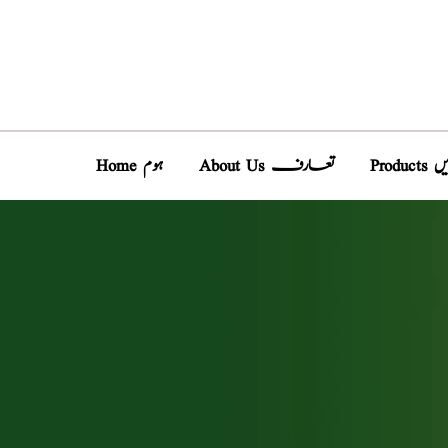
دیں
About Us تعارف
Home ہوم