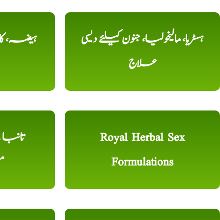
ہسٹریا، مالیخولیا، جنون کیلئے دیسی
ہیضہ، کال
علاج
Royal Herbal Sex
Formulations
م