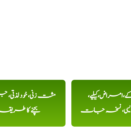
کے،امراض،کیلیے،
مشت زنی، خود لذتی، ج
دیسی، نسخہ جات
بچنے کا طریقہ