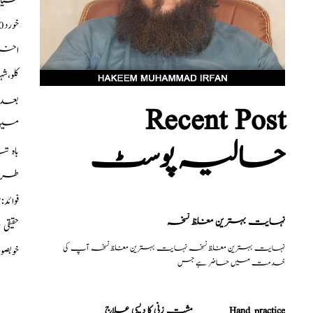
سیاہ20گرام،زرنباد20گرام، اشنہ20گرام،ستاور50گرام، تج30گرام،شقاقل30گرام،د
خورد30گرام،الائچی کلاں30گرام،مغزبادام600گرام،کشمش100گرام،مغزفندق200گرام،مغز
اخروٹ100گرام،پنبہ دانہ200گرام،
کلو،
بعد 
Recent Post
میں 
حالیہ پوسٹ
باہ ت
طریق
فوائ
نہایت بہترین مغلظ نسخہ
حقیق
نہایت بہترین مغلظ نسخہ نہایت بہترین مغلظ نسخہ آپ کی
خوبصو
خدمت میں حاضر ہے جس
مشت زنی کا دیسی علاج _______Hand practice