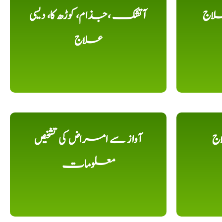
لاج
آتشک ،جذام، کوڑھ کا، دیسی
علاج
اج
آواز سے امراض کی تشخیص
معلومات