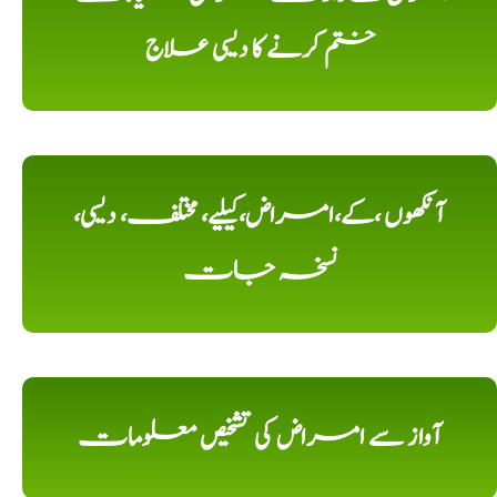
ختم کرنے کا دیسی علاج
آنکھوں ،کے،امراض،کیلیے، مختلف، دیسی،
نسخہ جات
آواز سے امراض کی تشخیص معلومات