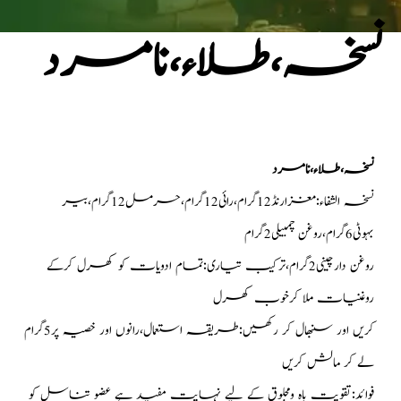
نسخہ،طلاء،نامرد
نسخہ،طلاء،نامرد
نسخہ الشفاء:مغزارنڈ12گرام،رائی12گرام،حرمل12گرام،بیر
بہوٹی6گرام،روغن چمبیلی2گرام
روغن دارچینی2گرام،ترکیب تیاری:تمام ادویات کو کھرل کرکے
روغنیات ملا کرخوب کھرل
کریں اور سنبھال کر رکھیں:طریقہ استعمال،رانوں اور خصیہ پر5گرام
لے کر مالش کریں
فوائد:تقویت باہ ومجلوق کے لیے نہایت مفید ہے عضو تناسل کو