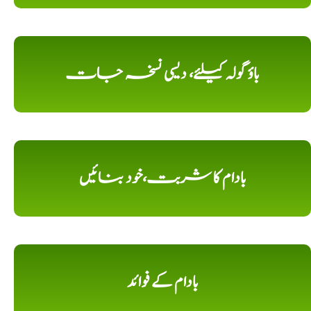
باؤ گولہ کیلئے، دیسی نسخہ جات
بادام کا شربت،خود بنائیں
بادام کے فوائد