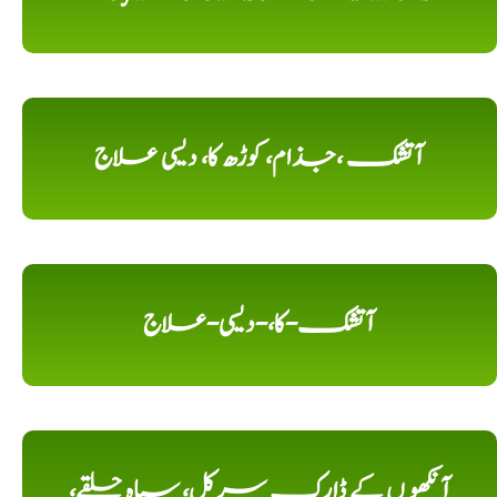
آتشک ،جذام، کوڑھ کا، دیسی علاج
آتشک-کا،-دیسی-علاج
آنکھو ں کے ڈارک سرکل، سیاہ حلقے،