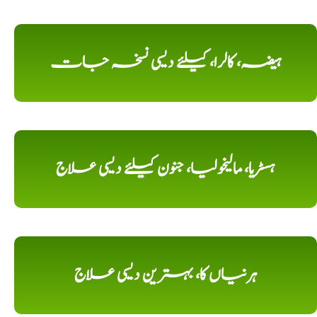
ہیضہ، کالرا، کیلئے دیسی نسخہ جات
ہسٹریا، مالیخولیا، جنون کیلئے دیسی علاج
ہرنیاں کا، بہترین دیسی علاج