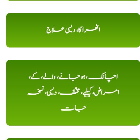
اٹھرا کا، دیسی علاج
اچانک ،ہوجانے، والے، کے،
امراض، کیلیے، مختلف، دیسی، نسخہ
جات