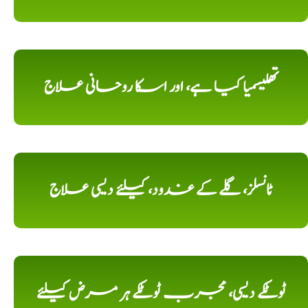
تھلیسمیا کیا ہے، اور اسکا روحانی علاج
ٹانسلز، گلے کے غدود، کیلئے دیسی علاج
ٹوٹکے دیسی، مجرب ٹوٹکے ہر مرض کیلئے