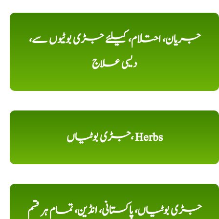
جریان، احتلام، کیلئے جڑی بوٹیوں سے،
دیسی علاج
جڑی بوٹیاں، Herbs
جڑی بوٹیاں، پاکستانی، انڈین، تمام ہر قسم