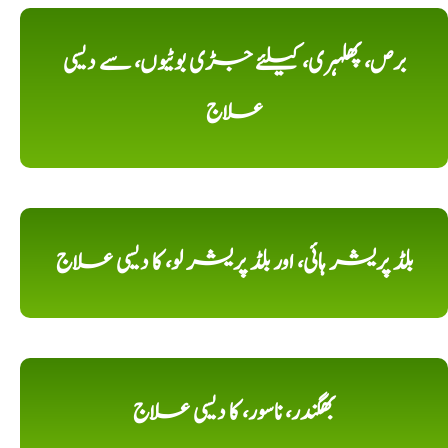
برص، پھلہری، کیلئے جڑی بوٹیوں، سے دیسی
علاج
بلڈ پریشر ہائی، اور بلڈ پریشر لو، کا دیسی علاج
بھگندر، ناسور، کا دیسی علاج