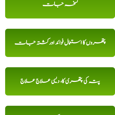
نسخہ جات
پتھروں کا استعمال فوائد اورکشتہ جات
پتہ کی پتھری کا، دیسی علاج علاج