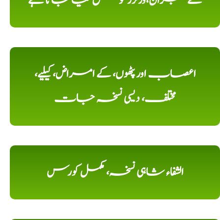
کے ممبران،وزٹرز کو مطلع کیا جاتا ہے
اعصاب اور پٹھوں، کے امراض، کیلیے،
مختلف، دیسی نسخہ جات
الشفاء شاہی نسخہ، مکمل کورس