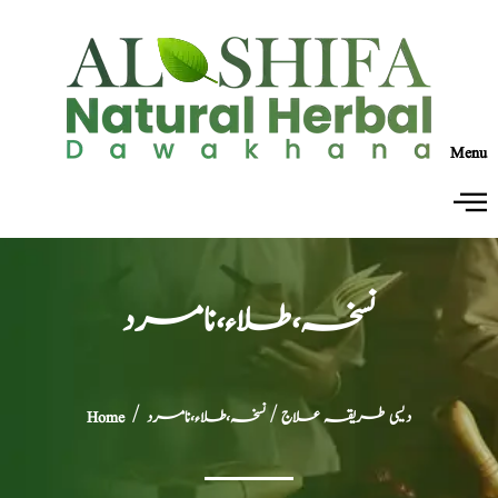
Menu
نسخہ،طلاء،نامرد
دیسی طریقہ علاج
/ نسخہ،طلاء،نامرد
/
Home