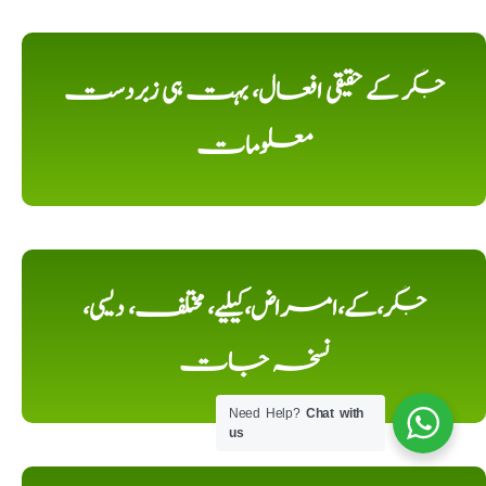
جگر کے حقیقی افعال، بہت ہی زبردست
معلومات
جگر،کے،امراض،کیلیے، مختلف، دیسی،
نسخہ جات
Need Help?
Chat with
us