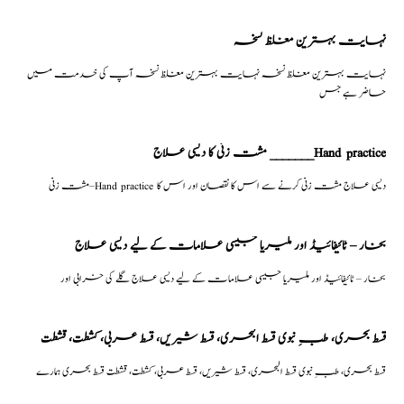
نہایت بہترین مغلظ نسخہ
نہایت بہترین مغلظ نسخہ نہایت بہترین مغلظ نسخہ آپ کی خدمت میں
حاضر ہے جس
مشت زنی کا دیسی علاج _______Hand practice
مشت زنی–Hand practice دیسی علاج مشت زنی کرنے سے اس کا نقصان اور اس کا
بخار – ٹائیفائیڈ اور ملیریا جیسی علامات کے لیے دیسی علاج
بخار – ٹائیفائیڈ اور ملیریا جیسی علامات کے لیے دیسی علاج گلے کی خرابی اور
قسط بحری، طبِ نبوی قسط البحری، قسط شیریں، قسط عربی، كشطت، قشطت
قسط بحری، طبِ نبوی قسط البحری، قسط شیریں، قسط عربی، كشطت، قشطت قسط بحری ہمارے