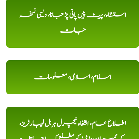
استسقاء، پیٹ پیں پانی پڑجانا، دیسی نسخہ
جات
اسلام، اسلامی، معلومات
اطلاع عام، الشفاء نیچرل ہربل لیبارٹریز،