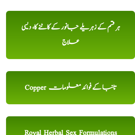
ہر قسم کے زہریلے جانور کے کاٹنے کا، دیسی
علاج
Copper تانبا کے فوائد معلومات
Royal Herbal Sex Formulations