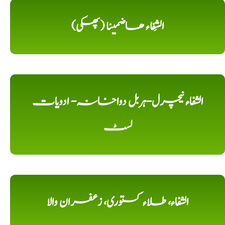
الشِفاء ھاضمینا (پھکی)
الشفاء نیچرل-ہربل دواخانہ- ادویات
لسٹ
الشفاء، طلاء کستوری، زعفران والا