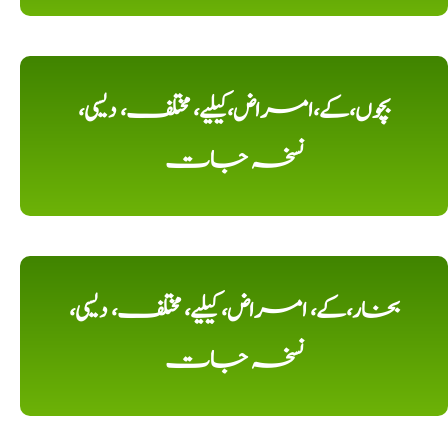
بچوں،کے،امراض،کیلیے، مختلف، دیسی،
نسخہ جات
بخار،کے، امراض، کیلیے، مختلف، دیسی،
نسخہ جات