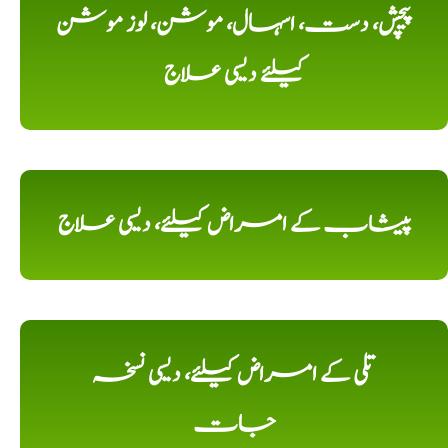
پیچش، دست، اسہال، موشن، لوز موشن
کیلئے دیسی علاج
پیشاب کے امراض کیلئے، دیسی علاج
تلی کے امراض کیلئے، دیسی نسخہ
جات