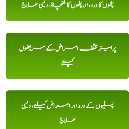
پٹھوں کا درد، اورپٹھوں کا کھنچاؤ، دیسی علاج
پرہیز مختلف امراض کے مریضوں
کیلئے
پسلیوں کے درد اور امراض کیلئے، دیسی
علاج