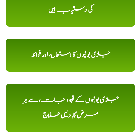
کی دستیاب ہیں
جڑی بوٹیوں کا استعمال، اور فوائد
جڑی بوٹیوں کے قہوہ جات، سے ہر
مرض کا, دیسی علاج