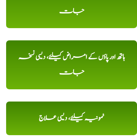
جات
ہاتھ اور پاؤں کے امراض کیلئے، دیسی نسخہ
جات
نمونیہ کیلئے، دیسی علاج