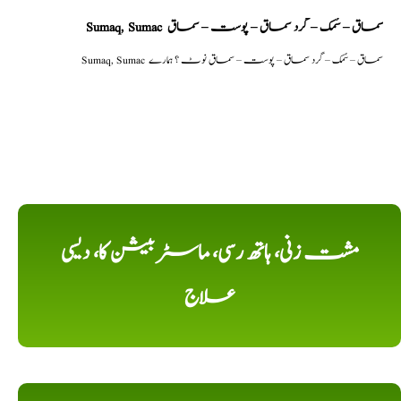
Sumaq, Sumac سماق – سُمک – گرد سماق – پوست – سماق
Sumaq, Sumac سماق – سُمک – گرد سماق – پوست – سماق نوٹ ؟ ہمارے
مشت زنی، ہاتھ رسی، ماسٹر بیشن کا، دیسی
علاج