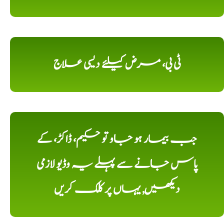
ٹی بی، مرض کیلئے دیسی علاج
جب بیمار ہو جاو تو حکیم، ڈاکڑ، کے
پاس جانے سے پہلے یہ وڈیو لازمی
دیکھیں, یہاں پر کلک کریں