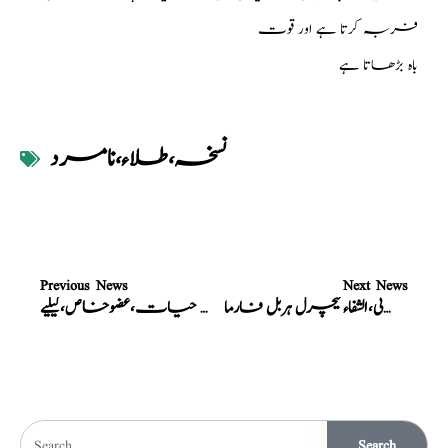
فربہ کرتا ہے اور قوت
باہ بڑھاتا ہے
نسخہ،طلاء،نامرد
Previous News
Next News
نسخہ،طلاء،عرفانی،الشفاء نیچرل ہربل فارما
نسخہ،طلاء،آب حیات،عضوخاص،کیلیے
Search