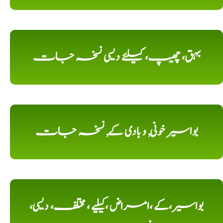
بہق، چھیپ، کیلئے دیسی نسخہ جات
بواسیر خونی, و بادی کے, نسخہ جات
بواسیر،کے ،امراض ،کیلیے ، مختلف، دیسی،