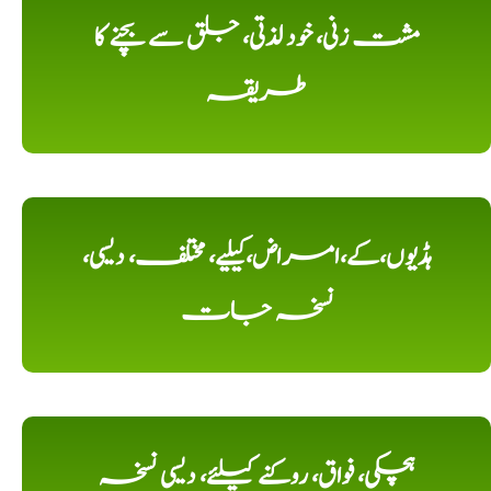
مشت زنی، خود لذتی، جلق سے بچنے کا
طریقہ
ہڈیوں،کے،امراض،کیلیے، مختلف، دیسی،
نسخہ جات
ہچکی، فواق، روکنے کیلئے، دیسی نسخہ