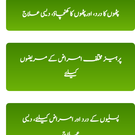
پٹھوں کا درد، اورپٹھوں کا کھنچاؤ، دیسی علاج
پرہیز مختلف امراض کے مریضوں
کیلئے
پسلیوں کے درد اور امراض کیلئے، دیسی
علاج