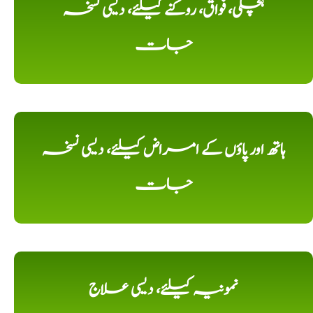
ہچکی، فواق، روکنے کیلئے، دیسی نسخہ
جات
ہاتھ اور پاؤں کے امراض کیلئے، دیسی نسخہ
جات
نمونیہ کیلئے، دیسی علاج