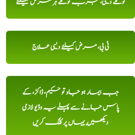
ٹوٹکے دیسی، مجرب ٹوٹکے ہر مرض کیلئے
ٹی بی، مرض کیلئے دیسی علاج
جب بیمار ہو جاو تو حکیم، ڈاکڑ، کے
پاس جانے سے پہلے یہ وڈیو لازمی
دیکھیں, یہاں پر کلک کریں