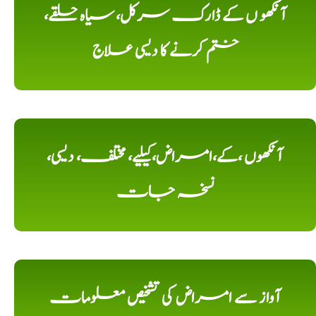
آنکھو ں کے ڈارک سرکل، سیاہ حلقے،
ختم کرنے کا دیسی علاج
آنکھوں ،کے،امراض،کیلیے، مختلف، دیسی،
نسخہ جات
آواز سے امراض کی تشخیص معلومات