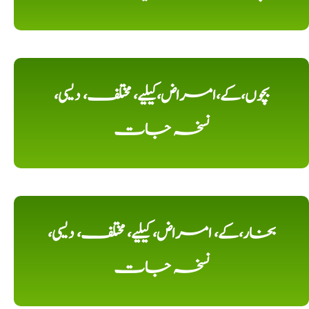
بچوں،کے،امراض،کیلیے، مختلف، دیسی،
نسخہ جات
بخار،کے، امراض، کیلیے، مختلف، دیسی،
نسخہ جات