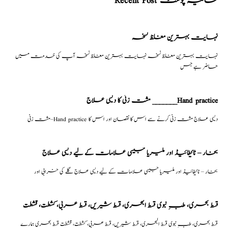
Recent Post حالیہ پوسٹ
نہایت بہترین مغلظ نسخہ
نہایت بہترین مغلظ نسخہ نہایت بہترین مغلظ نسخہ آپ کی خدمت میں
حاضر ہے جس
مشت زنی کا دیسی علاج _______Hand practice
مشت زنی–Hand practice دیسی علاج مشت زنی کرنے سے اس کا نقصان اور اس کا
بخار – ٹائیفائیڈ اور ملیریا جیسی علامات کے لیے دیسی علاج
بخار – ٹائیفائیڈ اور ملیریا جیسی علامات کے لیے دیسی علاج گلے کی خرابی اور
قسط بحری، طبِ نبوی قسط البحری، قسط شیریں، قسط عربی، كشطت، قشطت
قسط بحری، طبِ نبوی قسط البحری، قسط شیریں، قسط عربی، كشطت، قشطت قسط بحری ہمارے