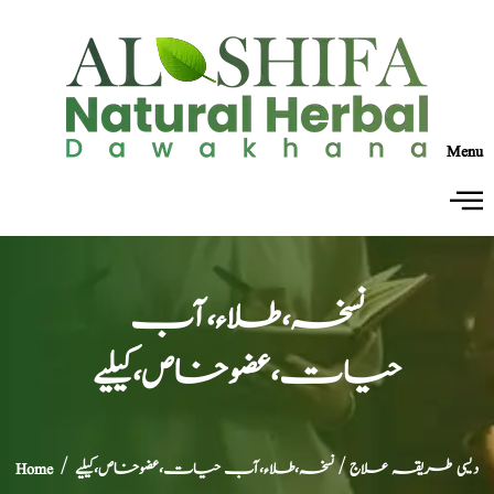
Menu
نسخہ،طلاء،آب
حیات،عضوخاص،کیلیے
دیسی طریقہ علاج
/ نسخہ،طلاء،آب حیات،عضوخاص،کیلیے
/
Home