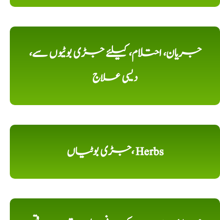
جریان، احتلام، کیلئے جڑی بوٹیوں سے،
دیسی علاج
جڑی بوٹیاں، Herbs