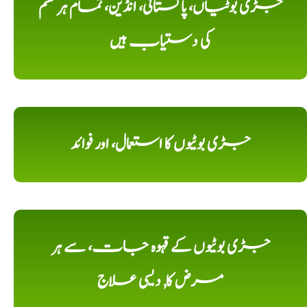
جڑی بوٹیاں، پاکستانی، انڈین، تمام ہر قسم
کی دستیاب ہیں
جڑی بوٹیوں کا استعمال، اور فوائد
جڑی بوٹیوں کے قہوہ جات، سے ہر
مرض کا, دیسی علاج