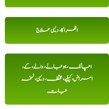
اٹھرا کا، دیسی علاج
اچانک ،ہوجانے، والے، کے،
امراض، کیلیے، مختلف، دیسی، نسخہ
جات