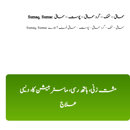
Sumaq, Sumac سماق – سُمک – گرد سماق – پوست – سماق
Sumaq, Sumac سماق – سُمک – گرد سماق – پوست – سماق نوٹ ؟ ہمارے
مشت زنی، ہاتھ رسی، ماسٹر بیشن کا، دیسی
علاج