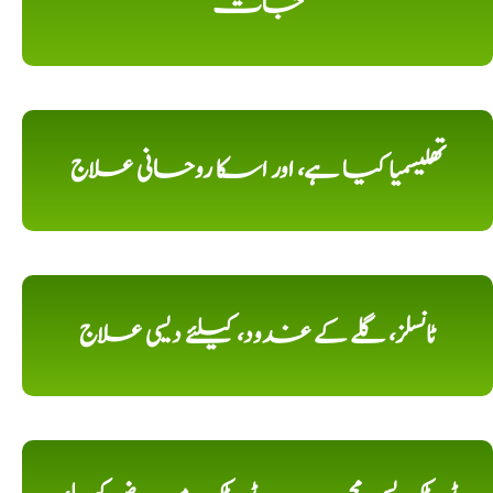
جات
تھلیسمیا کیا ہے، اور اسکا روحانی علاج
ٹانسلز، گلے کے غدود، کیلئے دیسی علاج