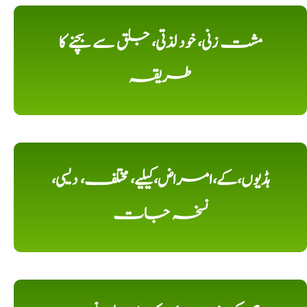
مشت زنی، خود لذتی، جلق سے بچنے کا
طریقہ
ہڈیوں،کے،امراض،کیلیے، مختلف، دیسی،
نسخہ جات