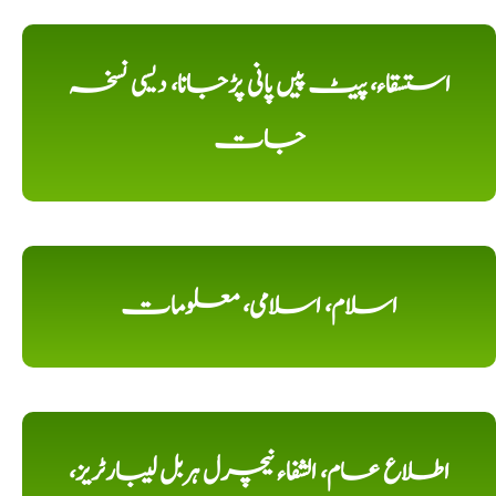
استسقاء، پیٹ پیں پانی پڑجانا، دیسی نسخہ
جات
اسلام، اسلامی، معلومات
اطلاع عام، الشفاء نیچرل ہربل لیبارٹریز،