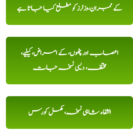
کے ممبران،وزٹرز کو مطلع کیا جاتا ہے
اعصاب اور پٹھوں، کے امراض، کیلیے،
مختلف، دیسی نسخہ جات
الشفاء شاہی نسخہ، مکمل کورس