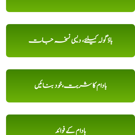
باؤ گولہ کیلئے، دیسی نسخہ جات
بادام کا شربت،خود بنائیں
بادام کے فوائد