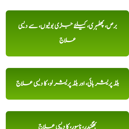
برص، پھلہری، کیلئے جڑی بوٹیوں، سے دیسی
علاج
بلڈ پریشر ہائی، اور بلڈ پریشر لو، کا دیسی علاج
بھگندر، ناسور، کا دیسی علاج