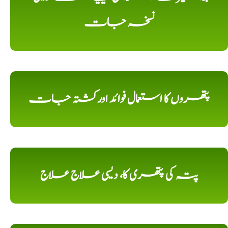
نسخہ جات
پتھروں کا استعمال فوائد اورکشتہ جات
پتہ کی پتھری کا، دیسی علاج علاج