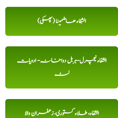
الشِفاء ھاضمینا (پھکی)
الشفاء نیچرل-ہربل دواخانہ- ادویات
لسٹ
الشفاء، طلاء کستوری، زعفران والا