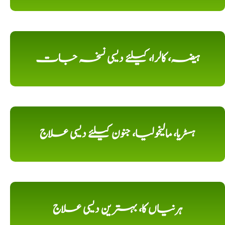
ہیضہ، کالرا، کیلئے دیسی نسخہ جات
ہسٹریا، مالیخولیا، جنون کیلئے دیسی علاج
ہرنیاں کا، بہترین دیسی علاج