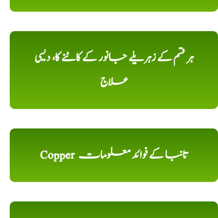
ہر قسم کے زہریلے جانور کے کاٹنے کا، دیسی
علاج
Copper تانبا کے فوائد معلومات