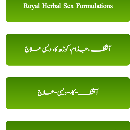
Royal Herbal Sex Formulations
آتشک ،جذام، کوڑھ کا، دیسی علاج
آتشک-کا،-دیسی-علاج