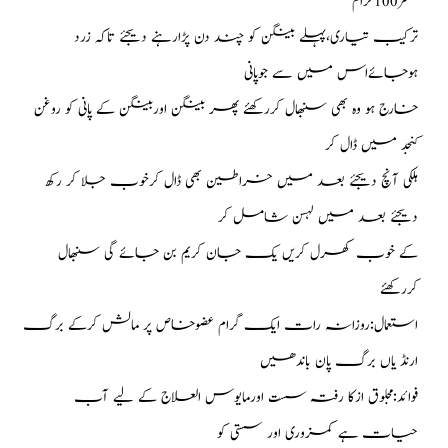
مقشر100گرام
ترکیب تیاری،پہلے بینگن کو چند دن پڑارہنے دیجئے تاکہ زرد
ہوجائےاس میں سے جوپانی
خارج ہو وہ بھی سنبھال کررکھئے پھر بینگن اوربینگن کے پانی کو روغن
کنجد میں ڈال کر
ہلکی آنچ دیجئے بعد میں خراطین بھی ڈال کرخوب جلا کر رکھ
دیجئے بعد میں لہسن شامل کر
کے خوب کھرل کریں یک جان کریم بن جائے گی سنبھال
کررکھئے
استعمال:روزانہ رات ایک گرام عضوخاص پر مالش کرکے برگ
ارنڈ یاں برگ پان باندھیں
فوائد:مجلوق ازکا رفتہ سست اورمایوس العلاج کے لیے آب
حیات ہے کمزوری اور سستی کو