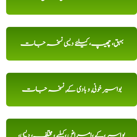
بہق، چھیپ، کیلئے دیسی نسخہ جات
بواسیر خونی, و بادی کے, نسخہ جات
بواسیر،کے ،امراض ،کیلیے ، مختلف، دیسی،