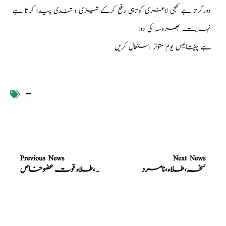
دورکرتا ہے کھجی لاغری کوتاہی رفع کرکے تیزی و تندی پیدا کرتا ہے
نہایت بھروسہ کی دوا
ہے پینتالیس یوم متوتر استعمال کریں
-
Previous News
Next News
نسخہ،طلاء،نامرد
نسخہ،طلاء قوت عضوخاص