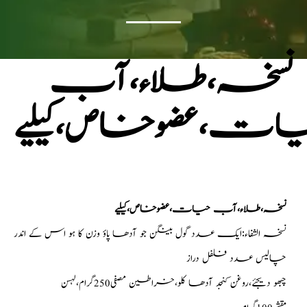
نسخہ،طلاء،آب
ات،عضوخاص،کیلیے
نسخہ،طلاء،آب حیات،عضوخاص،کیلیے
نسخہ الشفاء:ایک عدد گول بینگن جو آدھا پاؤ وزن کا ہو اس کے اندر
چالیس عدد فلفل دراز
چبھو دیجئے،روغن کنجد آدھا کلو،خراطین مصفی250گرام،لہسن