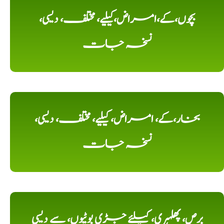
بچوں،کے،امراض،کیلیے، مختلف، دیسی،
نسخہ جات
بخار،کے، امراض، کیلیے، مختلف، دیسی،
نسخہ جات
برص، پھلہری، کیلئے جڑی بوٹیوں، سے دیسی