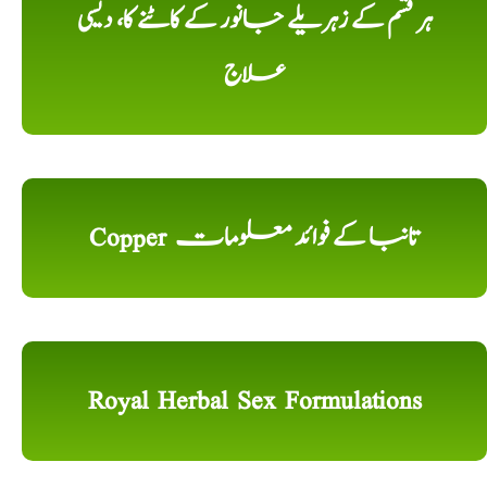
ہر قسم کے زہریلے جانور کے کاٹنے کا، دیسی
علاج
Copper تانبا کے فوائد معلومات
Royal Herbal Sex Formulations