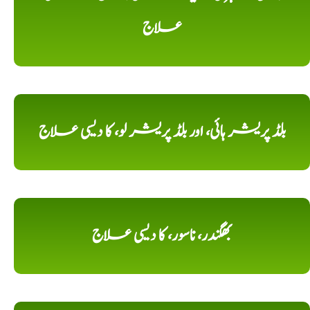
علاج
بلڈ پریشر ہائی، اور بلڈ پریشر لو، کا دیسی علاج
بھگندر، ناسور، کا دیسی علاج