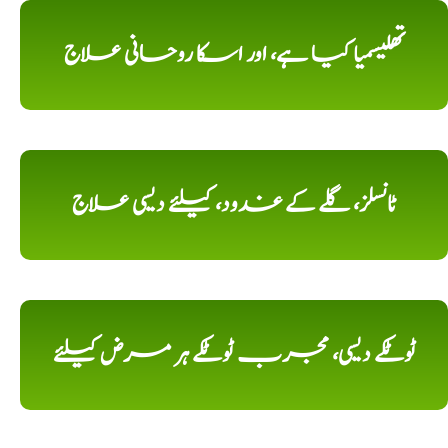
تھلیسمیا کیا ہے، اور اسکا روحانی علاج
ٹانسلز، گلے کے غدود، کیلئے دیسی علاج
ٹوٹکے دیسی، مجرب ٹوٹکے ہر مرض کیلئے