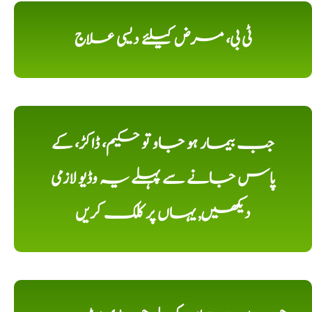
ٹی بی، مرض کیلئے دیسی علاج
جب بیمار ہو جاو تو حکیم، ڈاکڑ، کے
پاس جانے سے پہلے یہ وڈیو لازمی
دیکھیں, یہاں پر کلک کریں