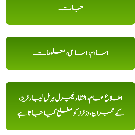
جات
اسلام، اسلامی، معلومات
اطلاع عام، الشفاء نیچرل ہربل لیبارٹریز،
کے ممبران،وزٹرز کو مطلع کیا جاتا ہے