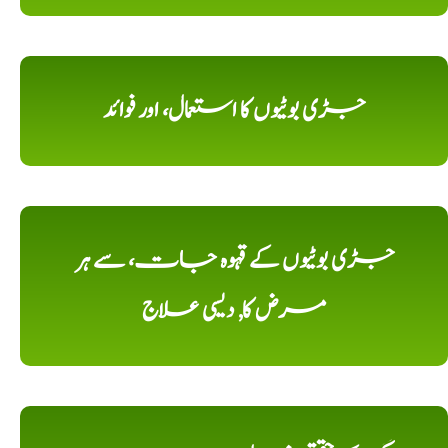
جڑی بوٹیوں کا استعمال، اور فوائد
جڑی بوٹیوں کے قہوہ جات، سے ہر
مرض کا, دیسی علاج