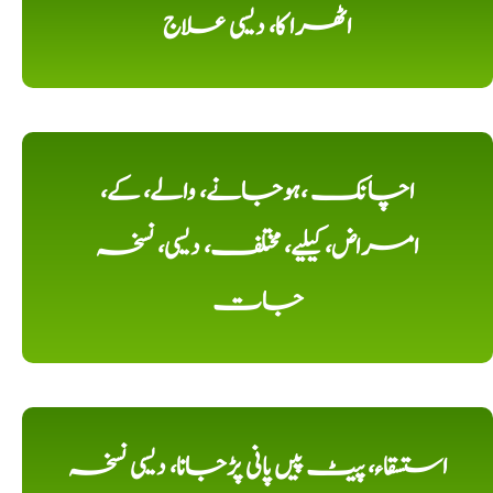
اٹھرا کا، دیسی علاج
اچانک ،ہوجانے، والے، کے،
امراض، کیلیے، مختلف، دیسی، نسخہ
جات
استسقاء، پیٹ پیں پانی پڑجانا، دیسی نسخہ