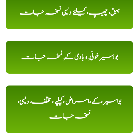
بہق، چھیپ، کیلئے دیسی نسخہ جات
بواسیر خونی, و بادی کے, نسخہ جات
بواسیر،کے ،امراض ،کیلیے ، مختلف، دیسی،
نسخہ جات