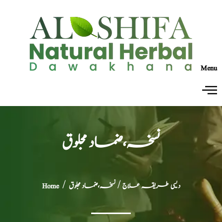
Menu
نسخہ،ضماد مجلوق
دیسی طریقہ علاج
/ نسخہ،ضماد مجلوق
/
Home