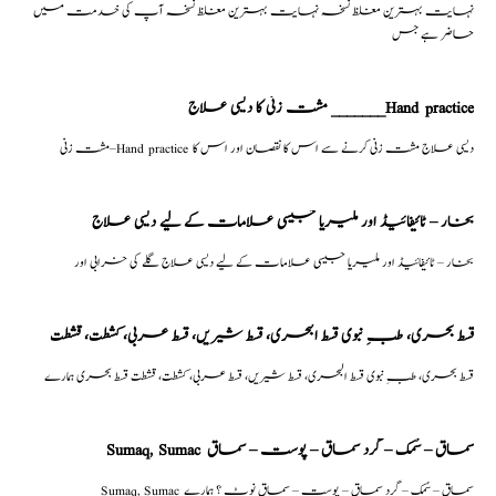
نہایت بہترین مغلظ نسخہ نہایت بہترین مغلظ نسخہ آپ کی خدمت میں
حاضر ہے جس
مشت زنی کا دیسی علاج _______Hand practice
مشت زنی–Hand practice دیسی علاج مشت زنی کرنے سے اس کا نقصان اور اس کا
بخار – ٹائیفائیڈ اور ملیریا جیسی علامات کے لیے دیسی علاج
بخار – ٹائیفائیڈ اور ملیریا جیسی علامات کے لیے دیسی علاج گلے کی خرابی اور
قسط بحری، طبِ نبوی قسط البحری، قسط شیریں، قسط عربی، كشطت، قشطت
قسط بحری، طبِ نبوی قسط البحری، قسط شیریں، قسط عربی، كشطت، قشطت قسط بحری ہمارے
Sumaq, Sumac سماق – سُمک – گرد سماق – پوست – سماق
Sumaq, Sumac سماق – سُمک – گرد سماق – پوست – سماق نوٹ ؟ ہمارے