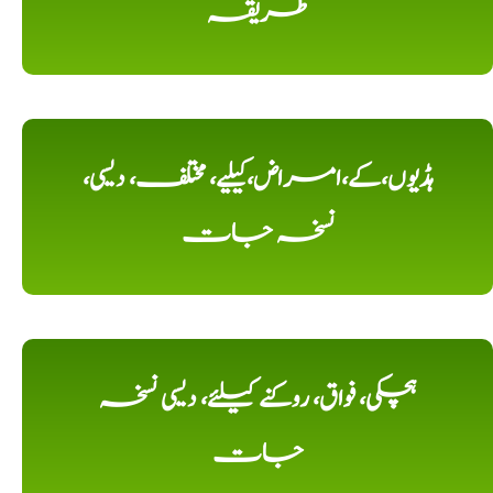
طریقہ
ہڈیوں،کے،امراض،کیلیے، مختلف، دیسی،
نسخہ جات
ہچکی، فواق، روکنے کیلئے، دیسی نسخہ
جات