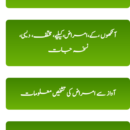
آنکھوں ،کے،امراض،کیلیے، مختلف، دیسی،
نسخہ جات
آواز سے امراض کی تشخیص معلومات