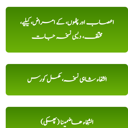
اعصاب اور پٹھوں، کے امراض، کیلیے،
مختلف، دیسی نسخہ جات
الشفاء شاہی نسخہ، مکمل کورس
الشِفاء ھاضمینا (پھکی)