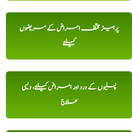
پرہیز مختلف امراض کے مریضوں
کیلئے
پسلیوں کے درد اور امراض کیلئے، دیسی
علاج