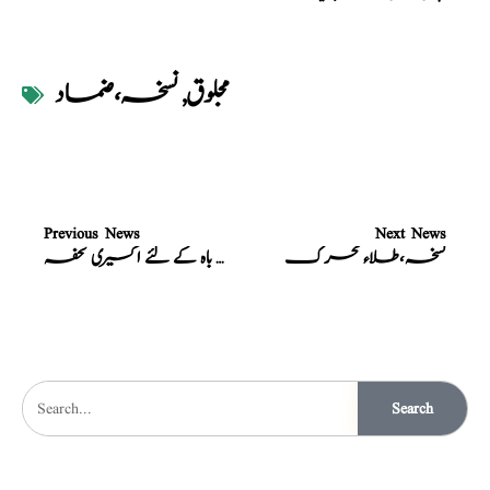
مجلوق
,
نسخہ،ضماد
Previous News
Next News
نسخہ،طلاء محرک
نسخہ،معجون مایوسین باہ کے لئے اکسیری تحفہ
Search