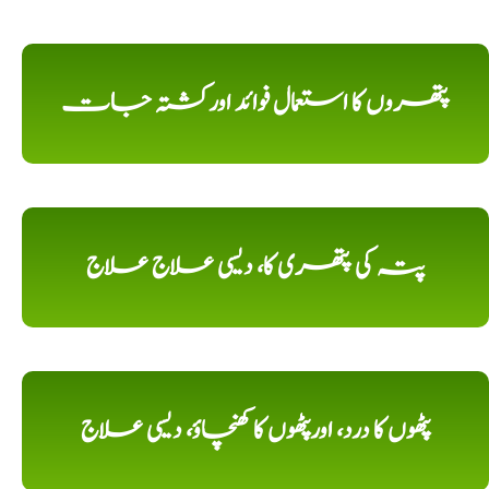
پتھروں کا استعمال فوائد اورکشتہ جات
پتہ کی پتھری کا، دیسی علاج علاج
پٹھوں کا درد، اورپٹھوں کا کھنچاؤ، دیسی علاج