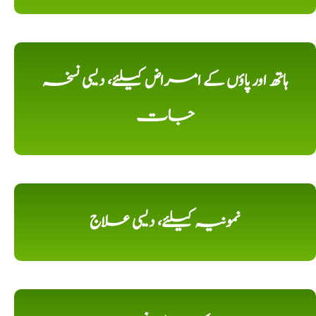
ہاتھ اور پاؤں کے امراض کیلئے، دیسی نسخہ
جات
نمونیہ کیلئے، دیسی علاج