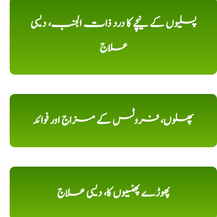
پسلیوں کے نیچے کا درد ذات الجنب، دیسی
علاج
پھلوں، فروٹس کے مزاج اور فوائد
پھوڑے پھنسیوں کا، دیسی علاج