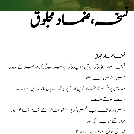
نسخہ،ضماد مجلوق
نسخہ،ضماد مجلوق
نسخہ الشفاء: رائی5گرام،تل سفید5گرام، بیر بہوٹی5گرام،بھیڑ کے دودھ
میں پیس ک عضو
خاص پر2گرام کا ضماد کریں اور اُوپر برگ پان باندھ دیں روزانہ
رات سوتے وقت
دس دن تک یہ عمل کریں::عضو خاص کے تمام نقائص دور
ہوں گے خوب سختی اور
لمبائی موٹائی انتشار پیدا ہو گا