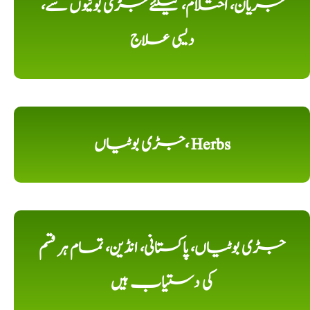
جریان، احتلام، کیلئے جڑی بوٹیوں سے،
دیسی علاج
جڑی بوٹیاں، Herbs
جڑی بوٹیاں، پاکستانی، انڈین، تمام ہر قسم
کی دستیاب ہیں