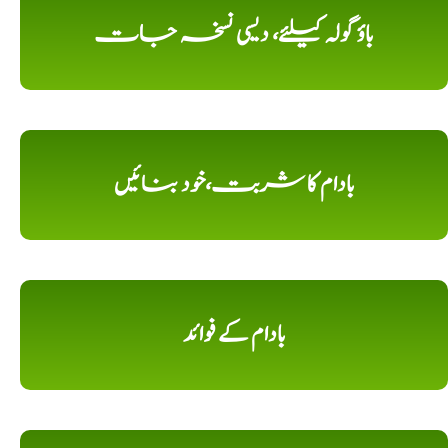
باؤ گولہ کیلئے، دیسی نسخہ جات
بادام کا شربت،خود بنائیں
بادام کے فوائد