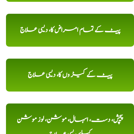
پیٹ کے تمام امراض کا، دیسی علاج
پیٹ کے کیڑ وں کا، دیسی علاج
پیچش، دست، اسہال، موشن، لوز موشن