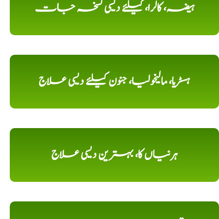
ہیضہ، کالرا، کیلئے دیسی نسخہ جات
ہسٹریا، مالیخولیا، جنون کیلئے دیسی علاج
ہرنیاں کا، بہترین دیسی علاج