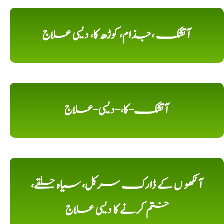
آتشک ،جذام، کوڑھ کا، دیسی علاج
آتشک-کا،-دیسی-علاج
آنکھو ں کے ڈارک سرکل، سیاہ حلقے،
ختم کرنے کا دیسی علاج