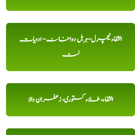
الشفاء نیچرل-ہربل دواخانہ- ادویات
لسٹ
الشفاء، طلاء کستوری، زعفران والا