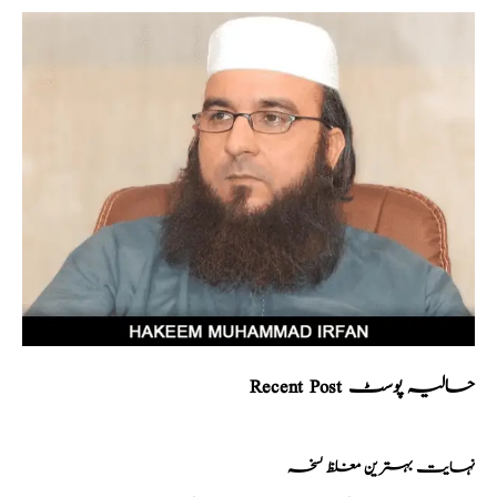
Recent Post حالیہ پوسٹ
نہایت بہترین مغلظ نسخہ