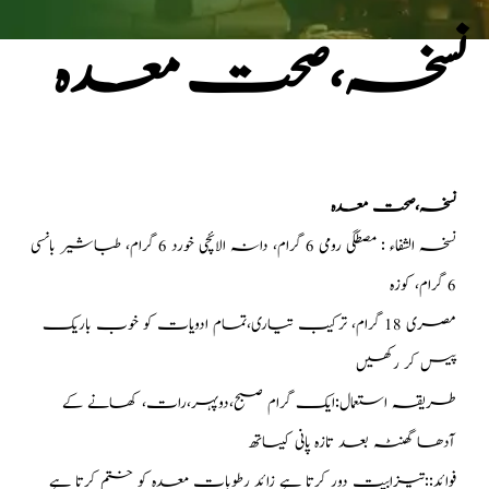
نسخہ،صحت معدہ
نسخہ،صحت معدہ
نسخہ الشفاء : مصطگی رومی 6 گرام، دانہ الائچی خورد 6 گرام، طباشیر بانسی
6 گرام، کوزہ
مصری 18 گرام، ترکیب تیاری،تمام ادویات کو خوب باریک
پیس کر رکھیں
طریقہ استعمال:ایک گرام صبح،دوپہر،رات، کھانے کے
آدھا گھنٹہ بعد تازہ پانی کیساتھ
فوائد::تیزابیت دور کرتا ہے زائد رطوبات معدہ کو ختم کرتا ہے