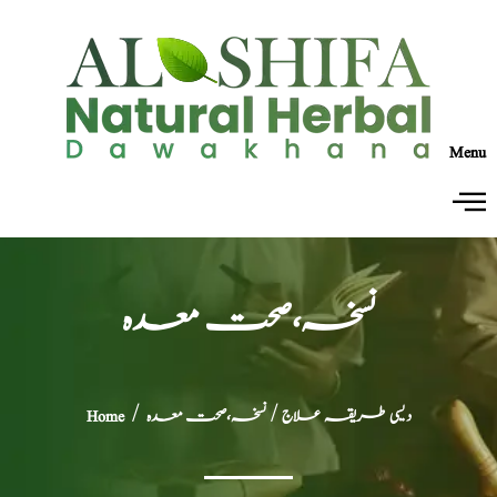
Menu
نسخہ،صحت معدہ
دیسی طریقہ علاج
/ نسخہ،صحت معدہ
/
Home