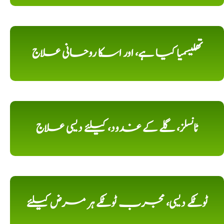
تھلیسمیا کیا ہے، اور اسکا روحانی علاج
ٹانسلز، گلے کے غدود، کیلئے دیسی علاج
ٹوٹکے دیسی، مجرب ٹوٹکے ہر مرض کیلئے