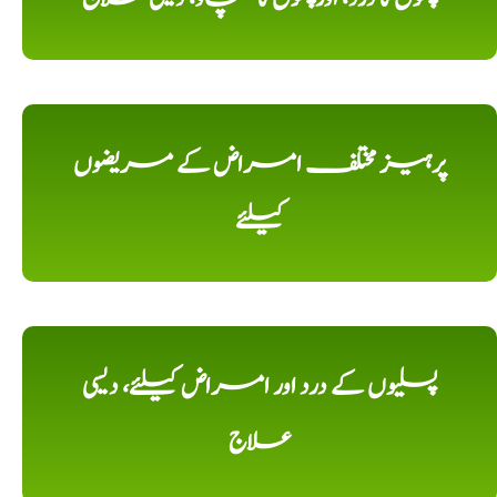
پرہیز مختلف امراض کے مریضوں
کیلئے
پسلیوں کے درد اور امراض کیلئے، دیسی
علاج