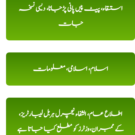
استسقاء، پیٹ پیں پانی پڑجانا، دیسی نسخہ
جات
اسلام، اسلامی، معلومات
اطلاع عام، الشفاء نیچرل ہربل لیبارٹریز،
کے ممبران،وزٹرز کو مطلع کیا جاتا ہے