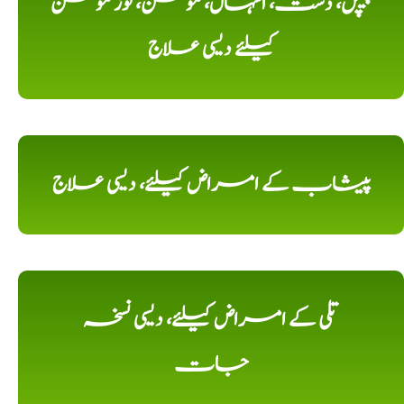
پیچش، دست، اسہال، موشن، لوز موشن
کیلئے دیسی علاج
پیشاب کے امراض کیلئے، دیسی علاج
تلی کے امراض کیلئے، دیسی نسخہ
جات