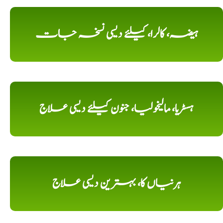
ہیضہ، کالرا، کیلئے دیسی نسخہ جات
ہسٹریا، مالیخولیا، جنون کیلئے دیسی علاج
ہرنیاں کا، بہترین دیسی علاج