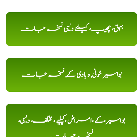
بہق، چھیپ، کیلئے دیسی نسخہ جات
بواسیر خونی, و بادی کے, نسخہ جات
بواسیر،کے ،امراض ،کیلیے ، مختلف، دیسی،
نسخہ جات