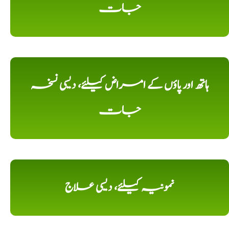
جات
ہاتھ اور پاؤں کے امراض کیلئے، دیسی نسخہ
جات
نمونیہ کیلئے، دیسی علاج