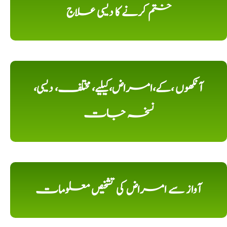
ختم کرنے کا دیسی علاج
آنکھوں ،کے،امراض،کیلیے، مختلف، دیسی،
نسخہ جات
آواز سے امراض کی تشخیص معلومات