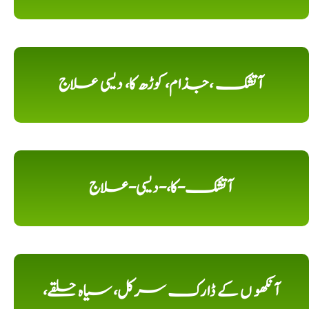
آتشک ،جذام، کوڑھ کا، دیسی علاج
آتشک-کا،-دیسی-علاج
آنکھو ں کے ڈارک سرکل، سیاہ حلقے،