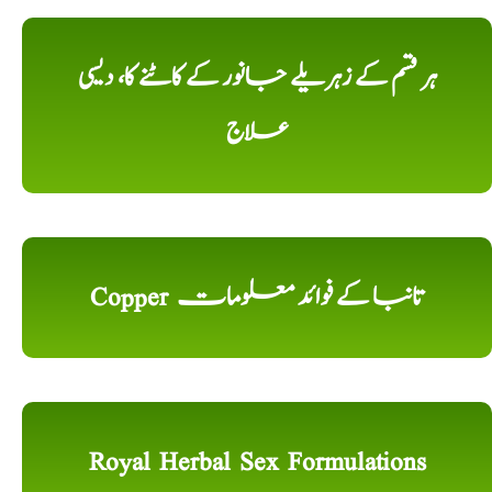
ہر قسم کے زہریلے جانور کے کاٹنے کا، دیسی
علاج
Copper تانبا کے فوائد معلومات
Royal Herbal Sex Formulations