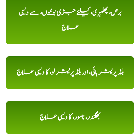
برص، پھلہری، کیلئے جڑی بوٹیوں، سے دیسی
علاج
بلڈ پریشر ہائی، اور بلڈ پریشر لو، کا دیسی علاج
بھگندر، ناسور، کا دیسی علاج