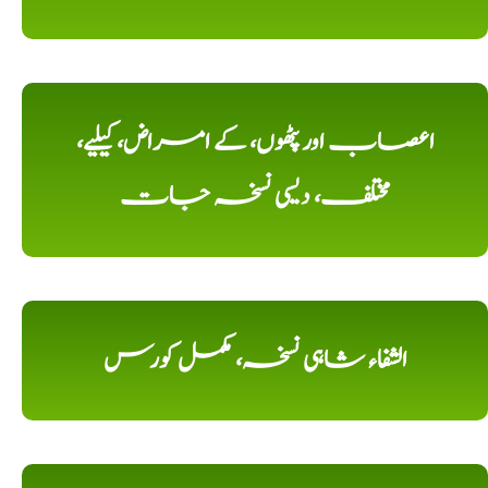
اعصاب اور پٹھوں، کے امراض، کیلیے،
مختلف، دیسی نسخہ جات
الشفاء شاہی نسخہ، مکمل کورس