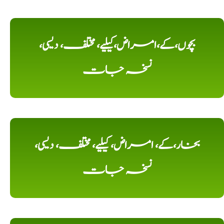
بچوں،کے،امراض،کیلیے، مختلف، دیسی،
نسخہ جات
بخار،کے، امراض، کیلیے، مختلف، دیسی،
نسخہ جات