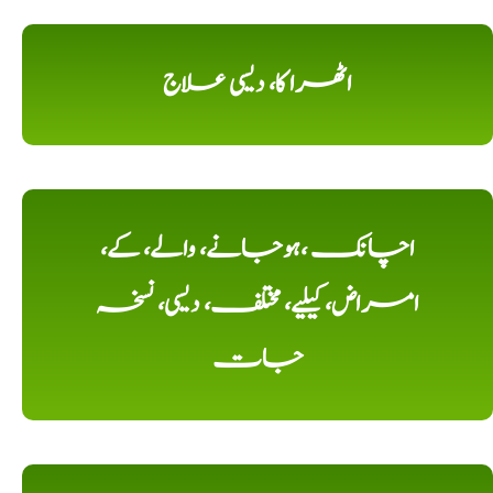
اٹھرا کا، دیسی علاج
اچانک ،ہوجانے، والے، کے،
امراض، کیلیے، مختلف، دیسی، نسخہ
جات