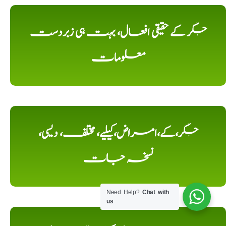
جگر کے حقیقی افعال، بہت ہی زبردست
معلومات
جگر،کے،امراض،کیلیے، مختلف، دیسی،
نسخہ جات
Need Help?
Chat with
us