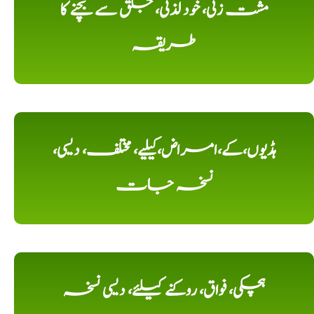
مشت زنی، خود لذتی، جلق سے بچنے کا
طریقہ
ہڈیوں،کے،امراض،کیلیے، مختلف، دیسی،
نسخہ جات
ہچکی، فواق، روکنے کیلئے، دیسی نسخہ