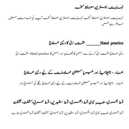
نہایت بہترین مغلظ نسخہ
نہایت بہترین مغلظ نسخہ نہایت بہترین مغلظ نسخہ آپ کی خدمت میں
حاضر ہے جس
مشت زنی کا دیسی علاج _______Hand practice
مشت زنی–Hand practice دیسی علاج مشت زنی کرنے سے اس کا نقصان اور اس کا
بخار – ٹائیفائیڈ اور ملیریا جیسی علامات کے لیے دیسی علاج
بخار – ٹائیفائیڈ اور ملیریا جیسی علامات کے لیے دیسی علاج گلے کی خرابی اور
قسط بحری، طبِ نبوی قسط البحری، قسط شیریں، قسط عربی، كشطت، قشطت
قسط بحری، طبِ نبوی قسط البحری، قسط شیریں، قسط عربی، كشطت، قشطت قسط بحری ہمارے