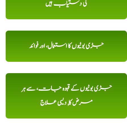
کی دستیاب ہیں
جڑی بوٹیوں کا استعمال، اور فوائد
جڑی بوٹیوں کے قہوہ جات، سے ہر
مرض کا, دیسی علاج