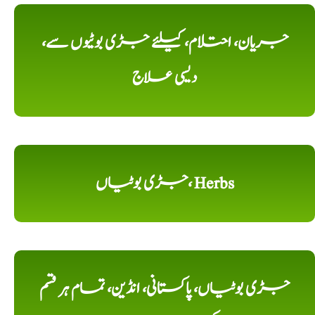
جریان، احتلام، کیلئے جڑی بوٹیوں سے،
دیسی علاج
جڑی بوٹیاں، Herbs
جڑی بوٹیاں، پاکستانی، انڈین، تمام ہر قسم