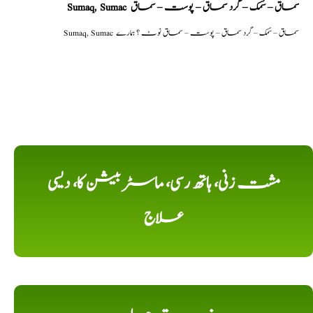
Sumaq, Sumac سماق – سُمک – گرد سماق – پوست – سماق
Sumaq, Sumac سماق – سُمک – گرد سماق – پوست – سماق نوٹ ؟ ہمارے
مشت زنی، ہاتھ رسی، ماسٹر بیشن کا، دیسی
علاج