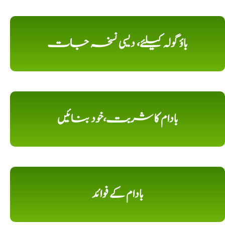
باؤ گولہ کیلئے، دیسی نسخہ جات
بادام کا شربت،خود بنائیں
بادام کے فوائد