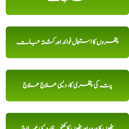
پتھروں کا استعمال فوائد اورکشتہ جات
پتہ کی پتھری کا، دیسی علاج علاج
پٹھوں کا درد، اورپٹھوں کا کھنچاؤ، دیسی علاج