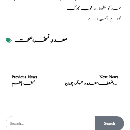
معدہ کو مظبوط اور خوب بھوک
لگاتا ہے اکسیر دوا ہے
معدہ
,
نسخہ،صحت
Previous News
Next News
نسخہ،ضعف،معدہ و جگر،چورن
نسخہ،ہاضم
Search