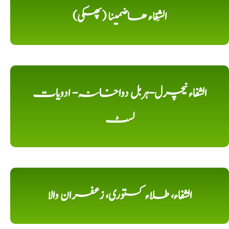
الشِفاء ھاضمینا (پھکی)
الشفاء نیچرل-ہربل دواخانہ- ادویات
لسٹ
الشفاء، طلاء کستوری، زعفران والا