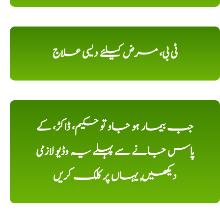
ٹی بی، مرض کیلئے دیسی علاج
جب بیمار ہو جاو تو حکیم، ڈاکڑ، کے
پاس جانے سے پہلے یہ وڈیو لازمی
دیکھیں, یہاں پر کلک کریں