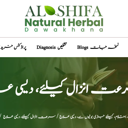
Blogs نسخہ جات
Diagnosis تشخیص
Products پراڈکٹس خری
 انزال کیلئے، دیسی ع
احتلام، کیلئے جڑی بوٹیوں سے، دیسی علاج
/ سرعت انزال کیلئے، دیسی علاج
/