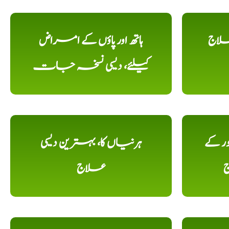
علاج
ہاتھ اور پاؤں کے امراض
کیلئے، دیسی نسخہ جات
ور کے
ہرنیاں کا، بہترین دیسی
ج
علاج