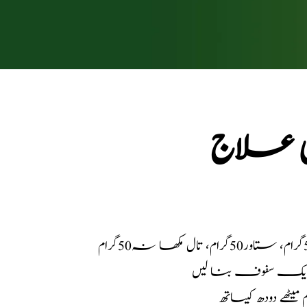
ی علاج
ریک سفوف بنا لیں
یٹھے دودھ کیساتھ