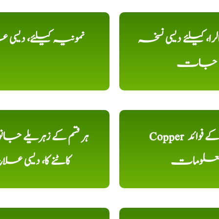
را، کیلئے دیسی نسخہ
نمونیہ کیلئے، دیسی 
جات
Copper تانبا کے فوائد
ہر قسم کے زہریلے جان
علومات
کاٹنے کا، دیسی علا