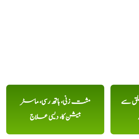
لق سے
مشت زنی، ہاتھ رسی، ماسٹر
بیشن کا، دیسی علاج