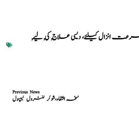
عت انزال کیلئے، دیسی علاج
,
کی
,
لیے
,
Previous News
نسخہ الشفاء،شوگر کنٹرول کیپسول