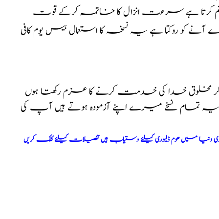
م کرتا ہے سرعت انزال کا خاتمہ کرکے قوت
و روکتا ہے یہ نسخہ کا استعمال بیس یوم کافی
کر مخلوق خدا کی خدمت کرنے کا عزم رکھتا ہوں
ا یہ تمام نسخے میرے اپنے آزمودہ ہوتے ہیں آپ کی
ری دنیا میں ھوم ڈلیوری کیلئے دستیاب ہیں تفصیلات کیلئے کلک کریں