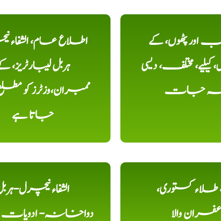
اور پٹھوں، کے
اطلاع عام، الشفاء ن
یلیے، مختلف، دیسی
ہربل لیبارٹریز، ک
خہ جات
ممبران،وزٹرز کو مطل
جاتا ہے
ء، طلاء کستوری،
الشفاء نیچرل-ہرب
عفران والا
دواخانہ- ادویات