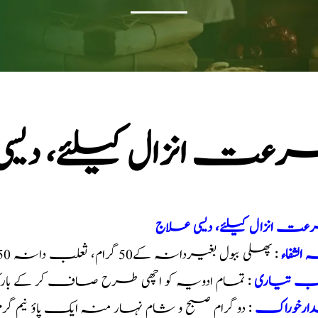
عت انزال کیلئے، دیس
ت انزال کیلئے، دیسی علاج
 الشفاء
: پھلی ببول بغیردانہ کے50 گرام، ثعلب دانہ 50گرام، ستاور50گرام، تال مکھا نہ50گرام
یب تیاری
: تمام ادویہ کو اچھی طرح صاف کر کے با
ارخوراک
: دو گرام صبح و شام نہار منہ ایک پاؤ نیم گرم م