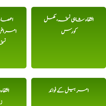
الشفاء شاہی نسخہ، مکمل
اعصاب 
کورس
امراض، ک
نس
امر بیل کے فوائد
الشفا
ز