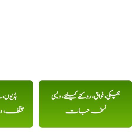
ہچکی، فواق، روکنے کیلئے، دیسی
ہڈیوں،
نسخہ جات
مختلف، 