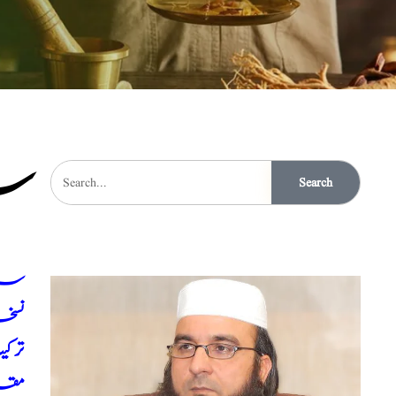
سر
Search
سرع
نسخہ
ترک
مقد