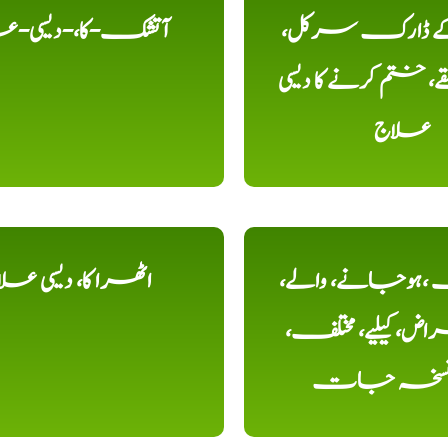
 کے ڈارک سرکل،
آتشک-کا،-دیسی-ع
، ختم کرنے کا دیسی
علاج
ہوجانے، والے،
اٹھرا کا، دیسی عل
ض، کیلیے، مختلف،
، نسخہ جات