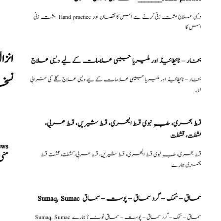
مشت زنی–Hand practice دیسی علاج مشت زنی کرنے سے اس کا نقصان اور
اس کا
انزا
بخار – ٹائیفائیڈ اور ملیریا جیسی علامات کے لیے دیسی علاج
نس
بخار – ٹائیفائیڈ اور ملیریا جیسی علامات کے لیے دیسی علاج گلے کی خرابی
اور
قسط بحری، طبِ نبوی قسط البحری، قسط شیریں، قسط عربی،
كشطت، قشطت
ews
قسط بحری، طبِ نبوی قسط البحری، قسط شیریں، قسط عربی، كشطت، قشطت قسط
منی
بحری ہمارے
Sumaq, Sumac سماق – سُمک – گرد سماق – پوست – سماق
Sumaq, Sumac سماق – سُمک – گرد سماق – پوست – سماق نوٹ ؟ ہمارے