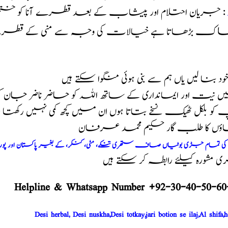
: جریان احتلام اور پیشاب کے بعد قطرے آنا کو خت
اک بڑھاتا ہے خیالات کی وجہ سے منی کے قطرے آنے ک
 خود بنا لیں یاں ہم سے بنی ہوئی منگوا سکتے ہیں
 نیت اور ایمانداری کے ساتھ اللہ کو حاضر ناضر جان 
و بلکل ٹھیک نسخے بتاتا ہوں ان میں کچھ کمی نہیں رکھت
اؤں کا طلب گار حکیم محمد عرفان
م کی تمام جڑی بوٹیاں صاف ستھری تنکے، مٹی، کنکر، کے بغیر پاکستان اور پو
مشورہ کیلئے رابطہ کر سکتے ہیں
Helpline & Whatsapp Number +92-30-40-50-60
Desi herbal, Desi nuskha,Desi totkay,jari botion se ilaj,Al shifa,h