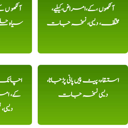
آنکھوں ،کے،امراض،کیلیے،
آنکھو ں
مختلف، دیسی، نسخہ جات
سیاہ حلقے
استسقاء، پیٹ پیں پانی پڑجانا،
اچانک ،
دیسی نسخہ جات
کے، امرا
دیسی