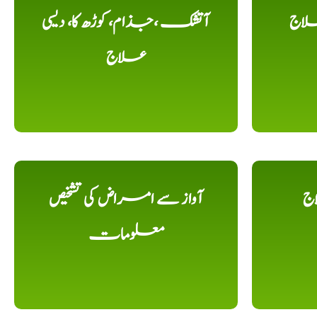
لاج
آتشک ،جذام، کوڑھ کا، دیسی
علاج
اج
آواز سے امراض کی تشخیص
معلومات