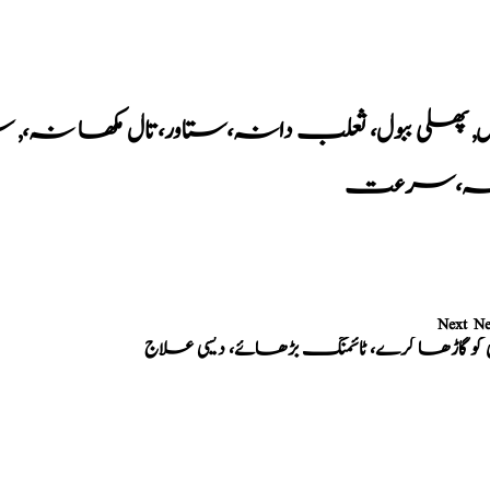
ل
,
پھلی ببول، ثعلب دانہ،ستاور،تال مکھا نہ،
,
سر
خہ،سرعت
Next N
 کو گاڑھا کرے، ٹائمنگ بڑھائے، دیسی علاج