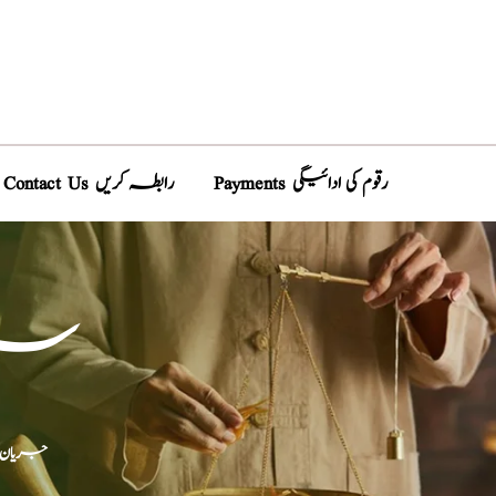
Payments رقوم کی ادائیگی
Contact Us رابطہ کریں
سرعت
جریان، 