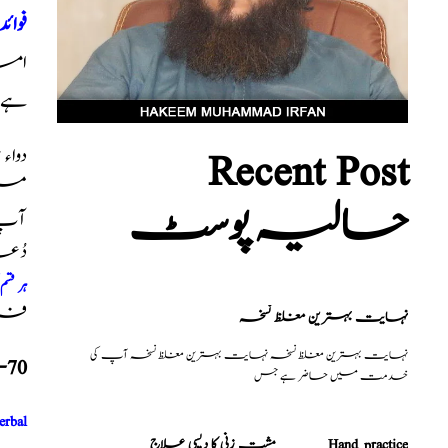
فوائد
امس
ہے
Recent Post
دواء
میں
حالیہ پوسٹ
آپ ک
دُع
ہر قس
فری 
نہایت بہترین مغلظ نسخہ
نہایت بہترین مغلظ نسخہ نہایت بہترین مغلظ نسخہ آپ کی
-70
خدمت میں حاضر ہے جس
erbal
مشت زنی کا دیسی علاج _______Hand practice