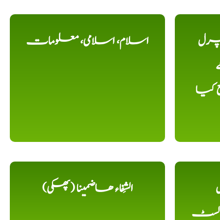
یچرل
اسلام، اسلامی، معلومات
ے
ع کیا
ل
الشِفاء ھاضمینا (پھکی)
 لسٹ