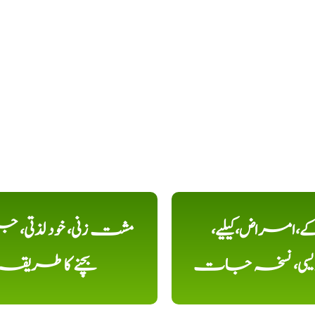
کے،امراض،کیلیے،
مشت زنی، خود لذتی، ج
دیسی، نسخہ جات
بچنے کا طریقہ