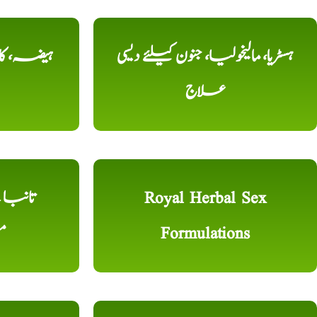
ہسٹریا، مالیخولیا، جنون کیلئے دیسی
ہیضہ، کال
علاج
Royal Herbal Sex
Formulations
م