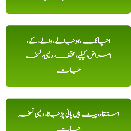
اچانک ،ہوجانے، والے، کے،
امراض، کیلیے، مختلف، دیسی، نسخہ
جات
استسقاء، پیٹ پیں پانی پڑجانا، دیسی نسخہ
جات