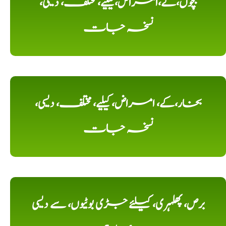
بچوں،کے،امراض،کیلیے، مختلف، دیسی،
نسخہ جات
بخار،کے، امراض، کیلیے، مختلف، دیسی،
نسخہ جات
برص، پھلہری، کیلئے جڑی بوٹیوں، سے دیسی