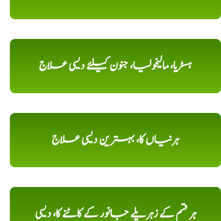
ہسٹریا، مالیخولیا، جنون کیلئے دیسی علاج
ہرنیاں کا، بہترین دیسی علاج
ہر قسم کے زہریلے جانور کے کاٹنے کا، دیسی