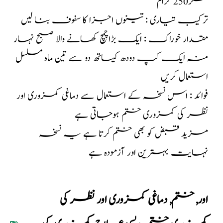
شکر250 گرام
ترکیب تیاری : تینوں اجزا کا سفوف بنا لیں
مقدار خوراک : ایک بڑاچمچ کھانے والا صبح نہار
منہ ایک کپ دودھ کیساتھ دو سے تین ماہ مسلسل
استعمال کریں
فوائد : اس نسخہ کے استعمال سے دماغی کمزوری اور
نظر کی کمزوری ختم ہوجاتی ہے
مزید قبض کو بھی ختم کرتا ہے یہ نسخہ
نہایت بہترین اور آزمودہ ہے
اور
,
ختم
,
دماغی کمزوری اور نظر کی