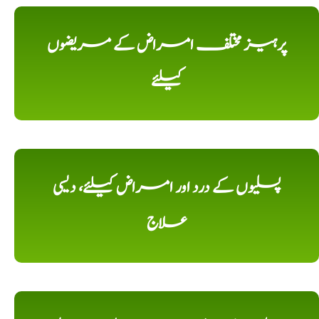
پرہیز مختلف امراض کے مریضوں
کیلئے
پسلیوں کے درد اور امراض کیلئے، دیسی
علاج