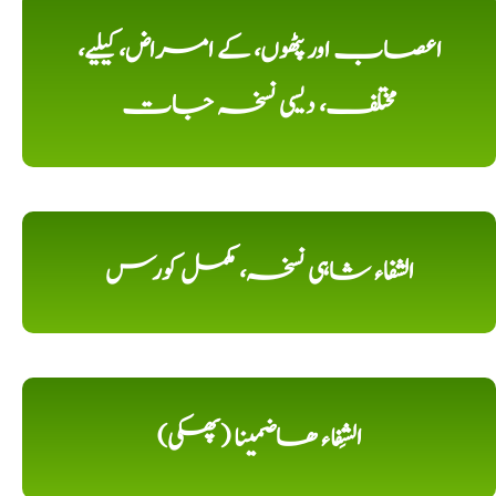
اعصاب اور پٹھوں، کے امراض، کیلیے،
مختلف، دیسی نسخہ جات
الشفاء شاہی نسخہ، مکمل کورس
الشِفاء ھاضمینا (پھکی)