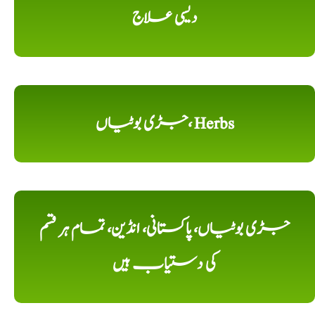
دیسی علاج
جڑی بوٹیاں، Herbs
جڑی بوٹیاں، پاکستانی، انڈین، تمام ہر قسم
کی دستیاب ہیں