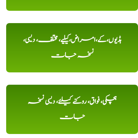
ہڈیوں،کے،امراض،کیلیے، مختلف، دیسی،
نسخہ جات
ہچکی، فواق، روکنے کیلئے، دیسی نسخہ
جات