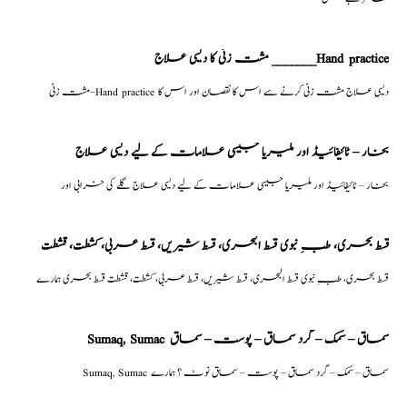
مشت زنی کا دیسی علاج _______Hand practice
مشت زنی–Hand practice دیسی علاج مشت زنی کرنے سے اس کا نقصان اور اس کا
بخار – ٹائیفائیڈ اور ملیریا جیسی علامات کے لیے دیسی علاج
بخار – ٹائیفائیڈ اور ملیریا جیسی علامات کے لیے دیسی علاج گلے کی خرابی اور
قسط بحری، طبِ نبوی قسط البحری، قسط شیریں، قسط عربی، كشطت، قشطت
قسط بحری، طبِ نبوی قسط البحری، قسط شیریں، قسط عربی، كشطت، قشطت قسط بحری ہمارے
Sumaq, Sumac سماق – سُمک – گرد سماق – پوست – سماق
Sumaq, Sumac سماق – سُمک – گرد سماق – پوست – سماق نوٹ ؟ ہمارے