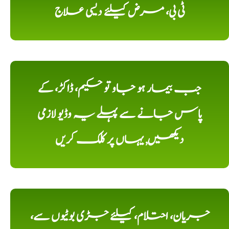
ٹی بی، مرض کیلئے دیسی علاج
جب بیمار ہو جاو تو حکیم، ڈاکڑ، کے
پاس جانے سے پہلے یہ وڈیو لازمی
دیکھیں, یہاں پر کلک کریں
جریان، احتلام، کیلئے جڑی بوٹیوں سے،