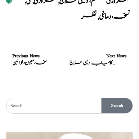
کمزوری ختم، دیسی علاج
,
کمزوری
,
کی
,
نسخہ،دماغی
,
نظر
Previous News
Next News
کمزوری نظر مکمل ختم، سو فیصد کامیاب دیسی علاج
نسخہ،معجون،خواتین
Search