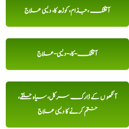
آتشک ،جذام، کوڑھ کا، دیسی علاج
آتشک-کا،-دیسی-علاج
آنکھو ں کے ڈارک سرکل، سیاہ حلقے،
ختم کرنے کا دیسی علاج