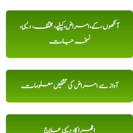
آنکھوں ،کے،امراض،کیلیے، مختلف، دیسی،
نسخہ جات
آواز سے امراض کی تشخیص معلومات
اٹھرا کا، دیسی علاج