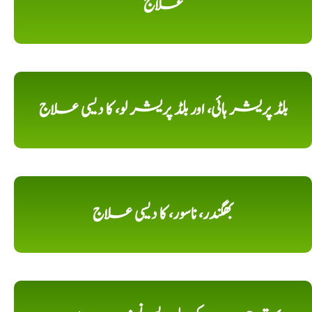
علاج
بلڈ پریشر ہائی، اور بلڈ پریشر لو، کا دیسی علاج
بھگندر، ناسور، کا دیسی علاج