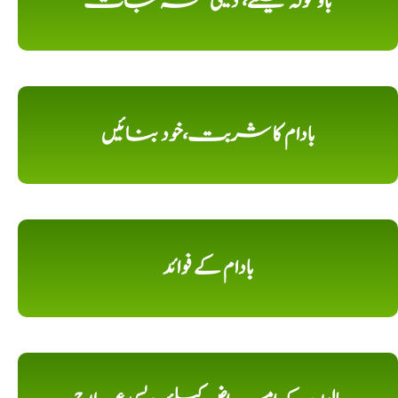
باؤ گولہ کیلئے، دیسی نسخہ جات
بادام کا شربت،خود بنائیں
بادام کے فوائد