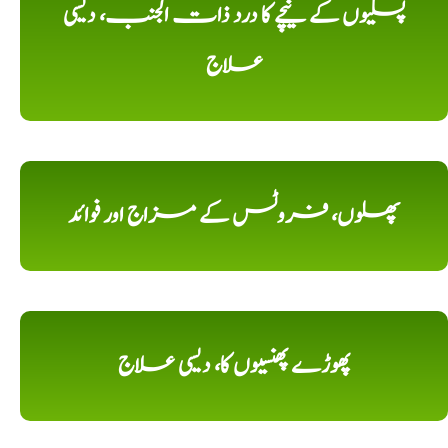
پسلیوں کے نیچے کا درد ذات الجنب، دیسی
علاج
پھلوں، فروٹس کے مزاج اور فوائد
پھوڑے پھنسیوں کا، دیسی علاج