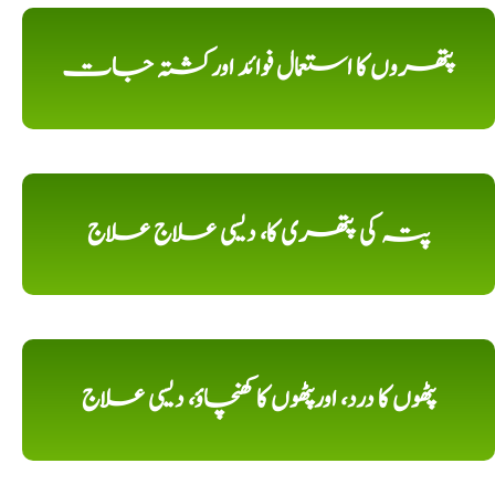
پتھروں کا استعمال فوائد اورکشتہ جات
پتہ کی پتھری کا، دیسی علاج علاج
پٹھوں کا درد، اورپٹھوں کا کھنچاؤ، دیسی علاج