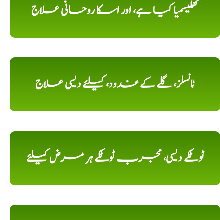
تھلیسمیا کیا ہے، اور اسکا روحانی علاج
ٹانسلز، گلے کے غدود، کیلئے دیسی علاج
ٹوٹکے دیسی، مجرب ٹوٹکے ہر مرض کیلئے