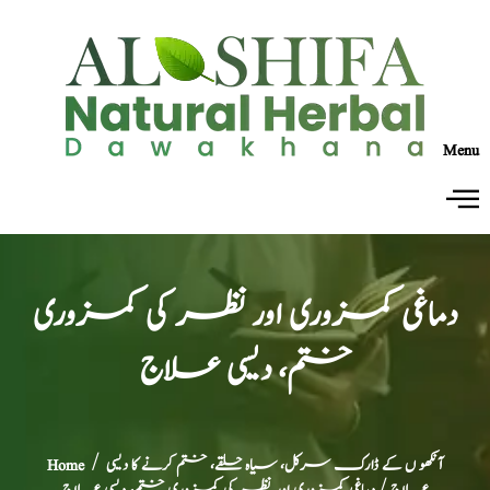
Menu
دماغی کمزوری اور نظر کی کمزوری
ختم، دیسی علاج
آنکھو ں کے ڈارک سرکل، سیاہ حلقے، ختم کرنے کا دیسی
/
Home