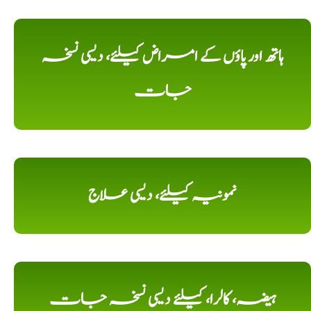
ہاتھ اور پاؤں کے امراض کیلئے، دیسی نسخہ
جات
نمونیہ کیلئے، دیسی علاج
ہیضہ، کالرا، کیلئے دیسی نسخہ جات