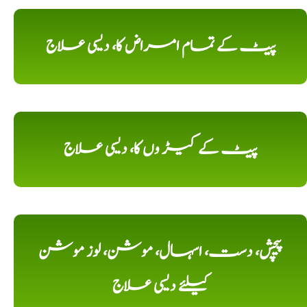
پیٹ کے تمام امراض کا، دیسی علاج
پیٹ کے کیڑ وں کا، دیسی علاج
پیچش، دست، اسہال، موشن، لوز موشن
کیلئے دیسی علاج