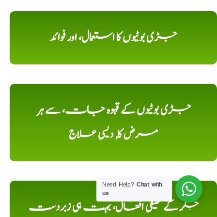
جڑی بوٹیوں کا استعمال، اور فوائد
جڑی بوٹیوں کے قہوہ جات، سے ہر
مرض کا, دیسی علاج
Need Help?
Chat with
us
جگر کے حقیقی افعال، بہت ہی زبردست