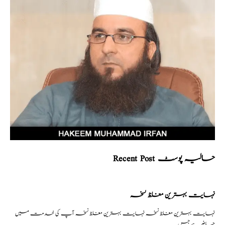
Recent Post حالیہ پوسٹ
نہایت بہترین مغلظ نسخہ
نہایت بہترین مغلظ نسخہ نہایت بہترین مغلظ نسخہ آپ کی خدمت میں
حاضر ہے جس