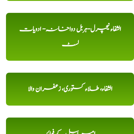
الشفاء نیچرل-ہربل دواخانہ- ادویات
لسٹ
الشفاء، طلاء کستوری، زعفران والا
امر بیل کے فوائد