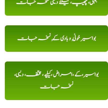
بہق، چھیپ، کیلئے دیسی نسخہ جات
بواسیر خونی, و بادی کے, نسخہ جات
بواسیر،کے ،امراض ،کیلیے ، مختلف، دیسی،
نسخہ جات