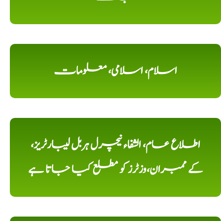
اسلام، اسلامی، معلومات
اطلاع عام، الشفاء نیچرل ہربل لیبارٹریز،
کے ممبران،وزٹرز کو مطلع کیا جاتا ہے