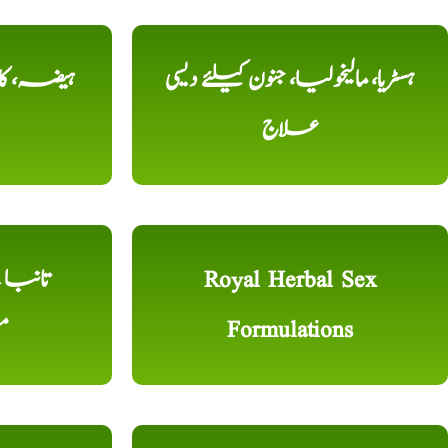
ہسٹریا، مالیخولیا، جنون کیلئے دیسی
ہیضہ، کال
علاج
Royal Herbal Sex
Formulations
م