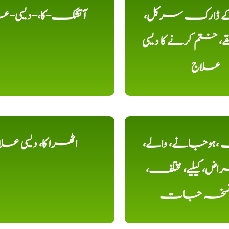
 کے ڈارک سرکل،
آتشک-کا،-دیسی-ع
، ختم کرنے کا دیسی
علاج
ہوجانے، والے،
اٹھرا کا، دیسی عل
ض، کیلیے، مختلف،
، نسخہ جات