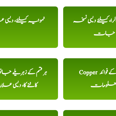
را، کیلئے دیسی نسخہ
نمونیہ کیلئے، دیسی 
جات
Copper تانبا کے فوائد
ہر قسم کے زہریلے جان
علومات
کاٹنے کا، دیسی علا