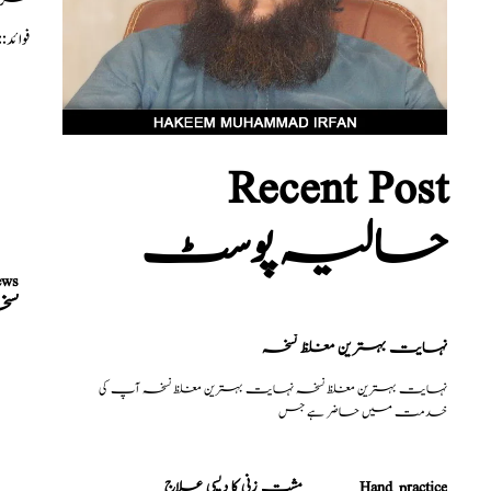
طریق
فوائ
Recent Post
حالیہ پوسٹ
ews
نس
نہایت بہترین مغلظ نسخہ
نہایت بہترین مغلظ نسخہ نہایت بہترین مغلظ نسخہ آپ کی
خدمت میں حاضر ہے جس
مشت زنی کا دیسی علاج _______Hand practice