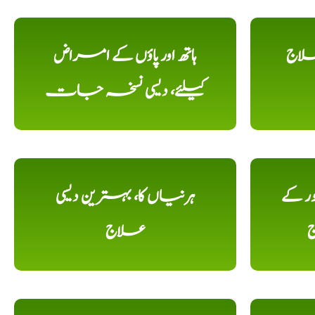
علاج
ہاتھ اور پاؤں کے امراض
کیلئے، دیسی نسخہ جات
ور کے
ہرنیاں کا، بہترین دیسی
ج
علاج