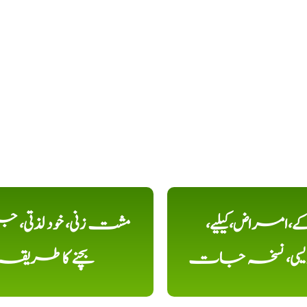
کے،امراض،کیلیے،
مشت زنی، خود لذتی، ج
دیسی، نسخہ جات
بچنے کا طریقہ