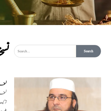
نس
Search
نسخہ
نسخہ الشفاء: جائف
ترکی