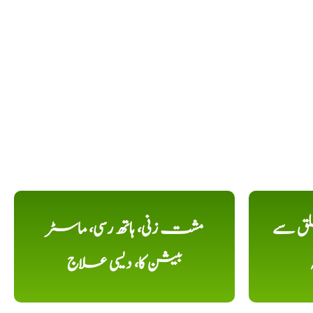
لق سے
مشت زنی، ہاتھ رسی، ماسٹر
بیشن کا، دیسی علاج