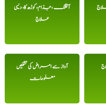
لاج
آتشک ،جذام، کوڑھ کا، دیسی
علاج
اج
آواز سے امراض کی تشخیص
معلومات