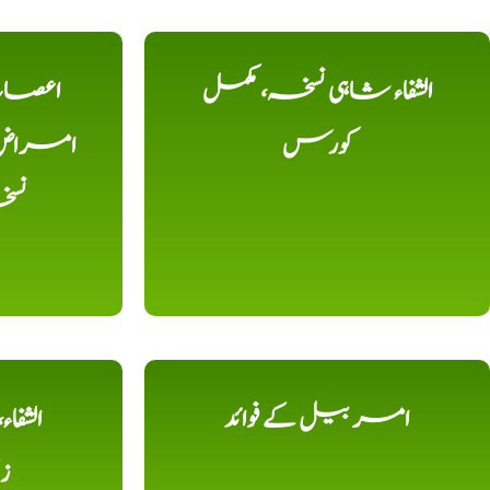
الشفاء شاہی نسخہ، مکمل
اعصاب 
کورس
امراض، ک
نس
امر بیل کے فوائد
الشفا
ز