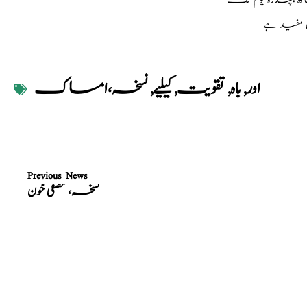
اتھ،پندرہ یوم تک
 مفید ہے
اور
,
باہ
,
تقویت
,
کیلیے
,
نسخہ،امساک
Previous News
نسخہ، مصفی خون