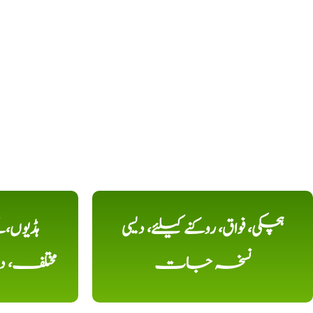
ہچکی، فواق، روکنے کیلئے، دیسی
ہڈیوں،
نسخہ جات
مختلف، 