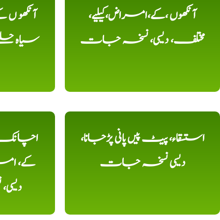
آنکھوں ،کے،امراض،کیلیے،
آنکھو ں
مختلف، دیسی، نسخہ جات
سیاہ حلقے
استسقاء، پیٹ پیں پانی پڑجانا،
اچانک ،
دیسی نسخہ جات
کے، امرا
دیسی