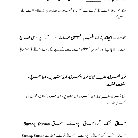
مشت زنی–Hand practice دیسی علاج مشت زنی کرنے سے اس کا نقصان اور
اس کا
بخار – ٹائیفائیڈ اور ملیریا جیسی علامات کے لیے دیسی علاج
بخار – ٹائیفائیڈ اور ملیریا جیسی علامات کے لیے دیسی علاج گلے کی خرابی
اور
قسط بحری، طبِ نبوی قسط البحری، قسط شیریں، قسط عربی،
كشطت، قشطت
قسط بحری، طبِ نبوی قسط البحری، قسط شیریں، قسط عربی، كشطت، قشطت قسط
بحری ہمارے
Sumaq, Sumac سماق – سُمک – گرد سماق – پوست – سماق
Sumaq, Sumac سماق – سُمک – گرد سماق – پوست – سماق نوٹ ؟ ہمارے