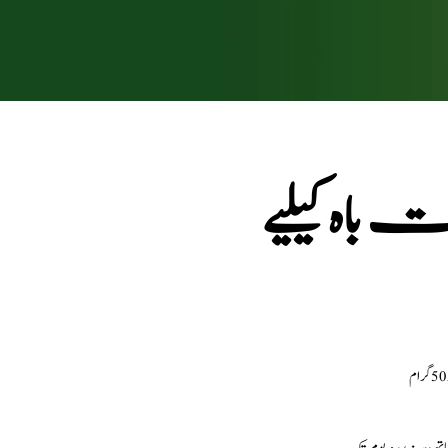
اہ کیلیے