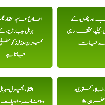
اور پٹھوں، کے
اطلاع عام، الشفاء ن
یلیے، مختلف، دیسی
ہربل لیبارٹریز، ک
خہ جات
ممبران،وزٹرز کو مطل
جاتا ہے
ء، طلاء کستوری،
الشفاء نیچرل-ہرب
عفران والا
دواخانہ- ادویات