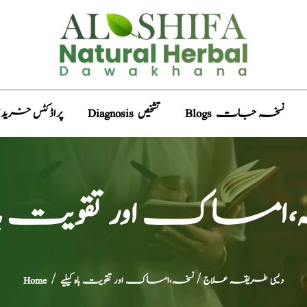
Blogs نسخہ جات
Diagnosis تشخیص
Products پراڈکٹس خری
امساک اور تقویت باہ ک
دیسی طریقہ علاج
/ نسخہ،امساک اور تقویت باہ کیلیے
/
Home