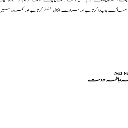
ہ استعمال:ایک گرام صبح و شام خالی پیٹ آدھا کلو نیم گرم دودھ کیس
د::امساک پیدا کرتا ہے اورسرعت انزال ختم کرتا ہے اور کمردرد میں
Next N
خہ،ہاضمہ دروست