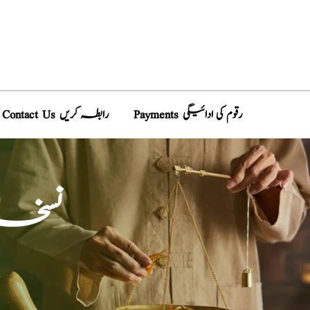
Payments رقوم کی ادائیگی
Contact Us رابطہ کریں
نسخہ،