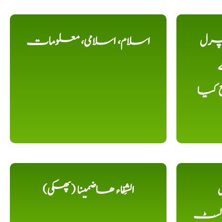
یچرل
اسلام، اسلامی، معلومات
ے
ع کیا
ل
الشِفاء ھاضمینا (پھکی)
 لسٹ