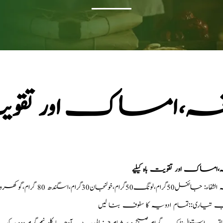
خہ،امساک اور تقویت ب
،امساک اور تقویت باہ کیلیے
ل50گرام،لونگ50گرام،خولنجان30گرام،اسگندھ 80 گرام،گوکھرو50گرام
ب تیاری::تمام ادویہ کا سفوف بنا لیں