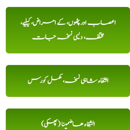
اعصاب اور پٹھوں، کے امراض، کیلیے،
مختلف، دیسی نسخہ جات
الشفاء شاہی نسخہ، مکمل کورس
الشِفاء ھاضمینا (پھکی)