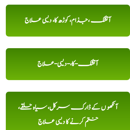
آتشک ،جذام، کوڑھ کا، دیسی علاج
آتشک-کا،-دیسی-علاج
آنکھو ں کے ڈارک سرکل، سیاہ حلقے،
ختم کرنے کا دیسی علاج