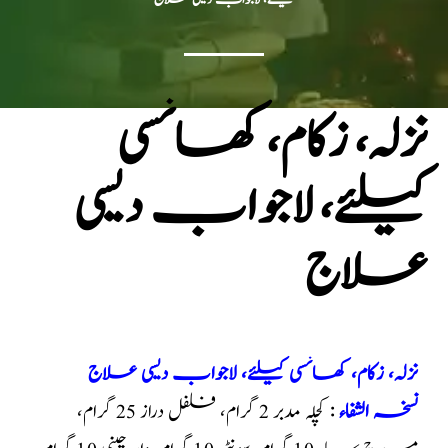
نزلہ، زکام، کھانسی
کیلئے، لاجواب دیسی
علاج
نزلہ، زکام، کھانسی کیلئے، لاجواب دیسی علاج
نسخہ الشفاء
: کچلہ مدبر 2 گرام، فلفل دراز 25 گرام،