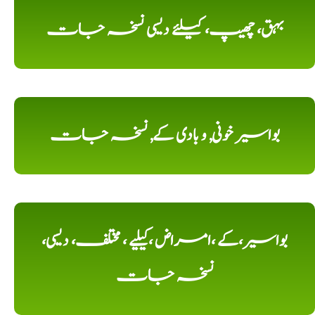
بہق، چھیپ، کیلئے دیسی نسخہ جات
بواسیر خونی, و بادی کے, نسخہ جات
بواسیر،کے ،امراض ،کیلیے ، مختلف، دیسی،
نسخہ جات