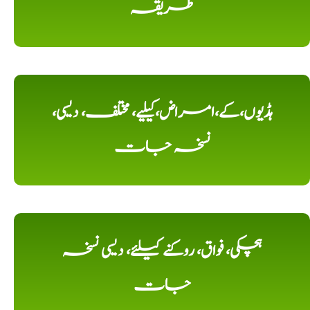
طریقہ
ہڈیوں،کے،امراض،کیلیے، مختلف، دیسی،
نسخہ جات
ہچکی، فواق، روکنے کیلئے، دیسی نسخہ
جات