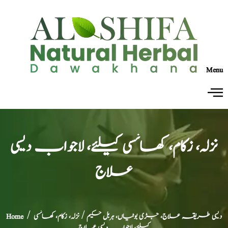
Menu
نزلہ، زکام، کھانسی کیلئے، لاجواب دیسی
علاج
دیسی طریقہ علاج، جڑی بوٹیاں، ہربل حکیم
/ نزلہ، زکام، کھانسی
/
Home
کیلئے، لاجواب دیسی علاج