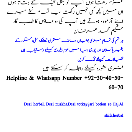
عزم رکھتا ہوں آپ کو بلکل ٹھیک نسخے بتاتا ہوں
ان میں کچھ کمی نہیں رکھتا یہ تمام نسخے میرے
اپنے آزمودہ ہوتے ہیں آپ کی دوعاؤں کا طلب گار
حکیم محمد عرفان
ہر قسم کی تمام جڑی بوٹیاں صاف ستھری تنکے، مٹی، کنکر، کے
بغیر پاکستان اور پوری دنیا میں ھوم ڈلیوری کیلئے دستیاب ہیں
تفصیلات کیلئے کلک کریں
فری مشورہ کیلئے رابطہ کر سکتے ہیں
Helpline & Whatsapp Number +92-30-40-50-
60-70
Desi herbal, Desi nuskha,Desi totkay,jari botion se ilaj,Al
shifa,herbal