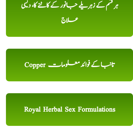
ہر قسم کے زہریلے جانور کے کاٹنے کا، دیسی
علاج
Copper تانبا کے فوائد معلومات
Royal Herbal Sex Formulations