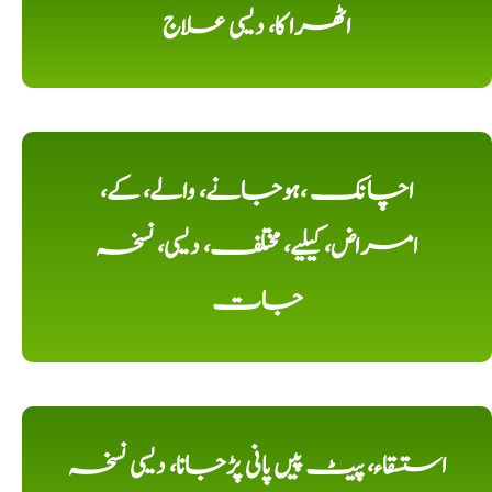
اٹھرا کا، دیسی علاج
اچانک ،ہوجانے، والے، کے،
امراض، کیلیے، مختلف، دیسی، نسخہ
جات
استسقاء، پیٹ پیں پانی پڑجانا، دیسی نسخہ