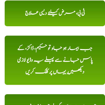
ٹی بی، مرض کیلئے دیسی علاج
جب بیمار ہو جاو تو حکیم، ڈاکڑ، کے
پاس جانے سے پہلے یہ وڈیو لازمی
دیکھیں, یہاں پر کلک کریں