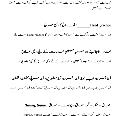
نہایت بہترین مغلظ نسخہ نہایت بہترین مغلظ نسخہ آپ کی خدمت میں
حاضر ہے جس
مشت زنی کا دیسی علاج _______Hand practice
مشت زنی–Hand practice دیسی علاج مشت زنی کرنے سے اس کا نقصان اور اس کا
بخار – ٹائیفائیڈ اور ملیریا جیسی علامات کے لیے دیسی علاج
بخار – ٹائیفائیڈ اور ملیریا جیسی علامات کے لیے دیسی علاج گلے کی خرابی اور
قسط بحری، طبِ نبوی قسط البحری، قسط شیریں، قسط عربی، كشطت، قشطت
قسط بحری، طبِ نبوی قسط البحری، قسط شیریں، قسط عربی، كشطت، قشطت قسط بحری ہمارے
Sumaq, Sumac سماق – سُمک – گرد سماق – پوست – سماق
Sumaq, Sumac سماق – سُمک – گرد سماق – پوست – سماق نوٹ ؟ ہمارے