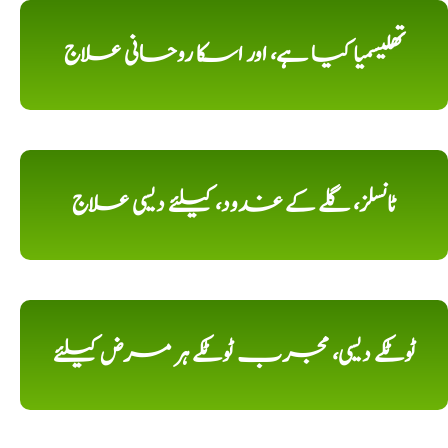
تھلیسمیا کیا ہے، اور اسکا روحانی علاج
ٹانسلز، گلے کے غدود، کیلئے دیسی علاج
ٹوٹکے دیسی، مجرب ٹوٹکے ہر مرض کیلئے