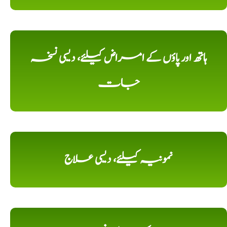
ہاتھ اور پاؤں کے امراض کیلئے، دیسی نسخہ
جات
نمونیہ کیلئے، دیسی علاج