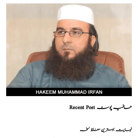
Recent Post حالیہ پوسٹ
نہایت بہترین مغلظ نسخہ