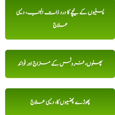
پسلیوں کے نیچے کا درد ذات الجنب، دیسی
علاج
پھلوں، فروٹس کے مزاج اور فوائد
پھوڑے پھنسیوں کا، دیسی علاج