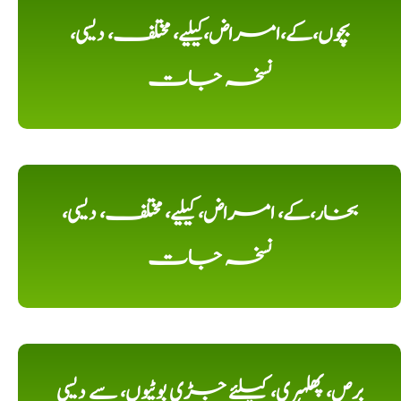
بچوں،کے،امراض،کیلیے، مختلف، دیسی،
نسخہ جات
بخار،کے، امراض، کیلیے، مختلف، دیسی،
نسخہ جات
برص، پھلہری، کیلئے جڑی بوٹیوں، سے دیسی