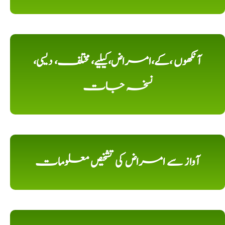
آنکھوں ،کے،امراض،کیلیے، مختلف، دیسی،
نسخہ جات
آواز سے امراض کی تشخیص معلومات