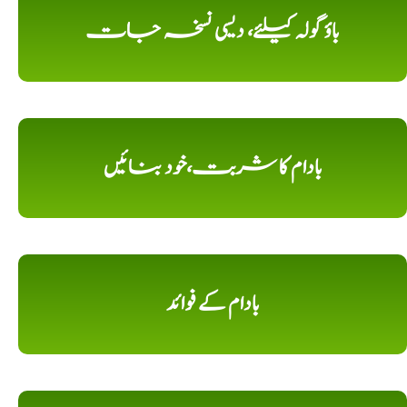
باؤ گولہ کیلئے، دیسی نسخہ جات
بادام کا شربت،خود بنائیں
بادام کے فوائد