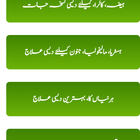
ہیضہ، کالرا، کیلئے دیسی نسخہ جات
ہسٹریا، مالیخولیا، جنون کیلئے دیسی علاج
ہرنیاں کا، بہترین دیسی علاج