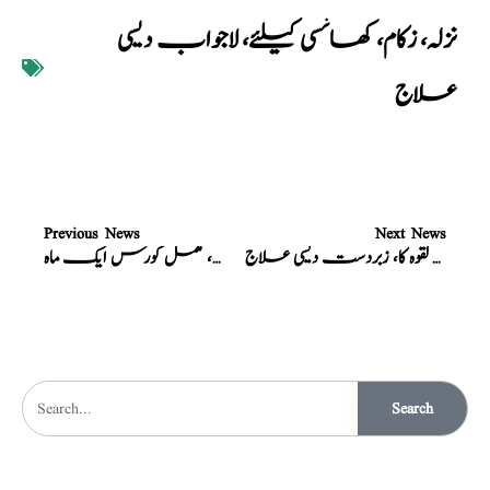
نزلہ، زکام، کھانسی کیلئے، لاجواب دیسی
علاج
Previous News
Next News
فالج اور لقوہ کا، زبردست دیسی علاج
مردانہ طاقت کے نسخوں کا باپ الشفاء شاہی نسخہ، مکمل کورس ایک ماہ
Search