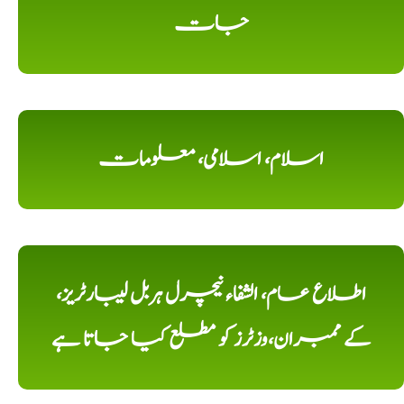
جات
اسلام، اسلامی، معلومات
اطلاع عام، الشفاء نیچرل ہربل لیبارٹریز،
کے ممبران،وزٹرز کو مطلع کیا جاتا ہے