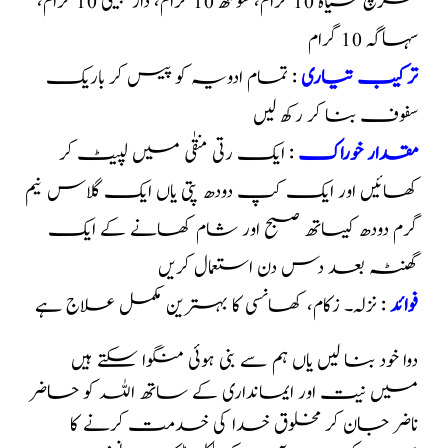
مرچ سیاہ 10 گرام، سونٹھ 10 گرام، دار چینی 10 گرام،
سہاگہ 10 گرام
ترکیب تیاری
: تمام ادویہ کو پیس کر باریک
سفوف بنا کر رکھ لیں
مقدار خوراک
: ایک رتی منقٰی میں لپیٹ کر
کھائیں اور ایک کپ دودھ پتی یاں ایک گلاس نیم
گرم دودھ کیساتھ صبح اور شام کھانے کے ایک
گھنٹہ بعد دس دن استعمال کریں
فوائد
: نزلہ۔ زکام، کھانسی کا بہترین مکمل علاج ہے
دوا خود بنا لیں یاں ہم سے بنی ہوئی منگوا سکتے ہیں
میں نیت اور ایمانداری کے ساتھ اللہ کو حاضر
ناضر جان کر مخلوق خدا کی خدمت کرنے کا