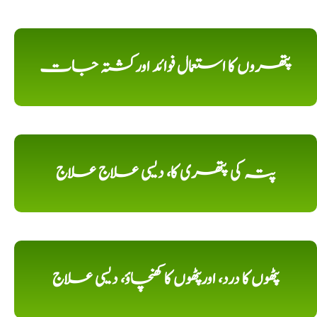
پتھروں کا استعمال فوائد اورکشتہ جات
پتہ کی پتھری کا، دیسی علاج علاج
پٹھوں کا درد، اورپٹھوں کا کھنچاؤ، دیسی علاج