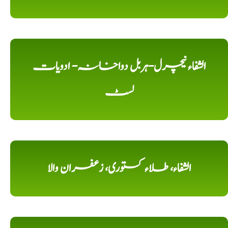
الشفاء نیچرل-ہربل دواخانہ- ادویات
لسٹ
الشفاء، طلاء کستوری، زعفران والا