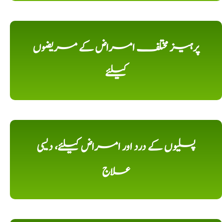
پرہیز مختلف امراض کے مریضوں
کیلئے
پسلیوں کے درد اور امراض کیلئے، دیسی
علاج