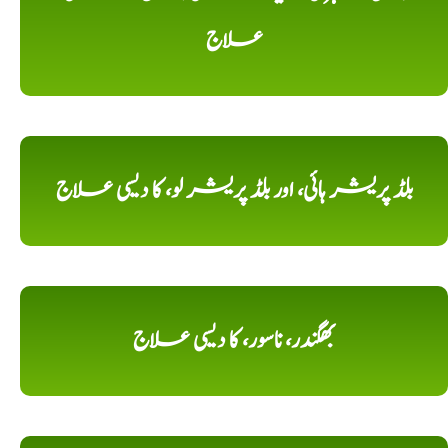
علاج
بلڈ پریشر ہائی، اور بلڈ پریشر لو، کا دیسی علاج
بھگندر، ناسور، کا دیسی علاج