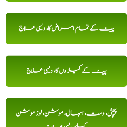
پیٹ کے تمام امراض کا، دیسی علاج
پیٹ کے کیڑ وں کا، دیسی علاج
پیچش، دست، اسہال، موشن، لوز موشن