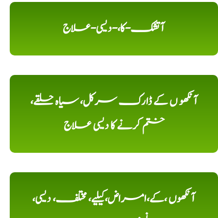
آتشک-کا،-دیسی-علاج
آنکھو ں کے ڈارک سرکل، سیاہ حلقے،
ختم کرنے کا دیسی علاج
آنکھوں ،کے،امراض،کیلیے، مختلف، دیسی،