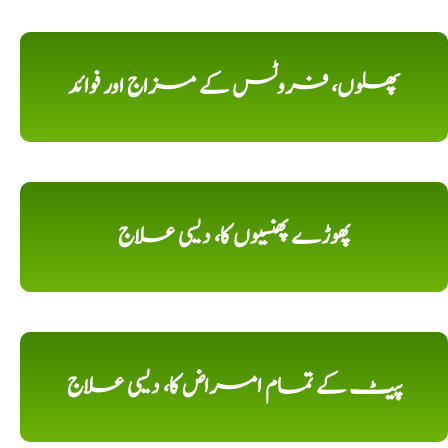
پھلوں، فروٹس کے مزاج اور فوائد
پھوڑے پھنسیوں کا، دیسی علاج
پیٹ کے تمام امراض کا، دیسی علاج