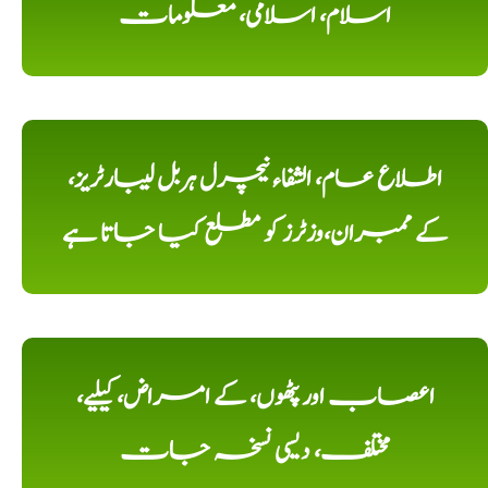
اسلام، اسلامی، معلومات
اطلاع عام، الشفاء نیچرل ہربل لیبارٹریز،
کے ممبران،وزٹرز کو مطلع کیا جاتا ہے
اعصاب اور پٹھوں، کے امراض، کیلیے،
مختلف، دیسی نسخہ جات