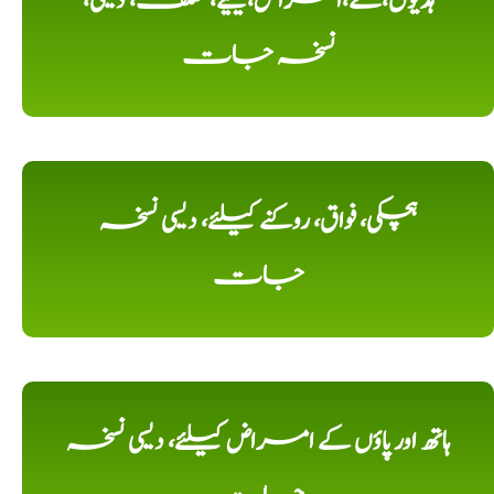
ہڈیوں،کے،امراض،کیلیے، مختلف، دیسی،
نسخہ جات
ہچکی، فواق، روکنے کیلئے، دیسی نسخہ
جات
ہاتھ اور پاؤں کے امراض کیلئے، دیسی نسخہ