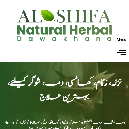
Menu
نزلہ، زکام، کھانسی، دمہ، شوگر کیلئے،
بہترین علاج
دمہ خشک، دمہ بلغمی، جڑی بوٹیوں کیساتھ، دیسی علاج
/ نزلہ،
/
Home
زکام، کھانسی، دمہ، شوگر کیلئے، بہترین علاج