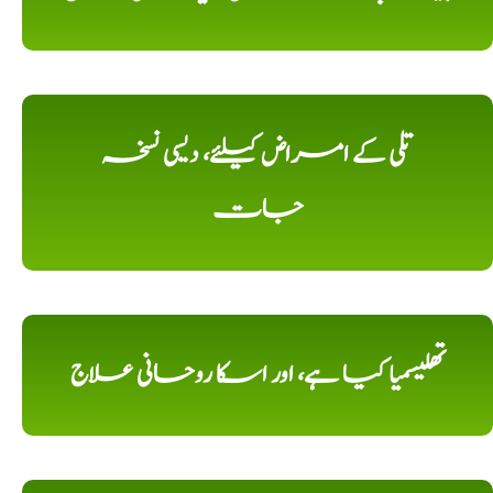
تلی کے امراض کیلئے، دیسی نسخہ
جات
تھلیسمیا کیا ہے، اور اسکا روحانی علاج