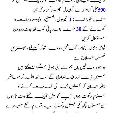
ترکیب تیاری : تمام ادویہ کو باریک پیس کر
500
م
لی گرام والے کیپسول بھر کر رکھ لیں
مقدار خوراک :
1
کیپسول، صبح، دوپہر، رات،
کھانے کے
30
منٹ بعد پانی کیساتھ پندرہ دن
استعمال کریں
فوائد : نزلہ، زکام، کھانسی، دمہ، شوگر کیلئے، بہترین
مکمل علاج ہے
دوا خود بنا لیں یاں ہم سے بنی ہوئی منگوا سکتے ہیں
میں نیت اور ایمانداری کے ساتھ اللہ کو حاضر
ناضر جان کر مخلوق خدا کی خدمت کرنے کا
عزم رکھتا ہوں آپ کو بلکل ٹھیک نسخے بتاتا ہوں
ان میں کچھ کمی نہیں رکھتا یہ تمام نسخے میرے