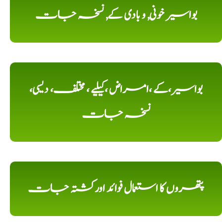
بواسیر خونی, و بادی کے, نسخہ جات
بواسیر،کے ،امراض ،کیلیے ، مختلف، دیسی،
نسخہ جات
پتھروں کا استعمال فوائد اورکشتہ جات