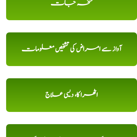
نسخہ جات
آواز سے امراض کی تشخیص معلومات
اٹھرا کا، دیسی علاج