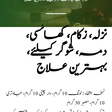
نزلہ، زکام، کھانسی،
دمہ، شوگر کیلئے،
بہترین علاج
نسخہ الشفاء : لونگ 10 گرام، دار چینی 10 گرام، جاوتری
10 گرام، مصبر 30 گرام