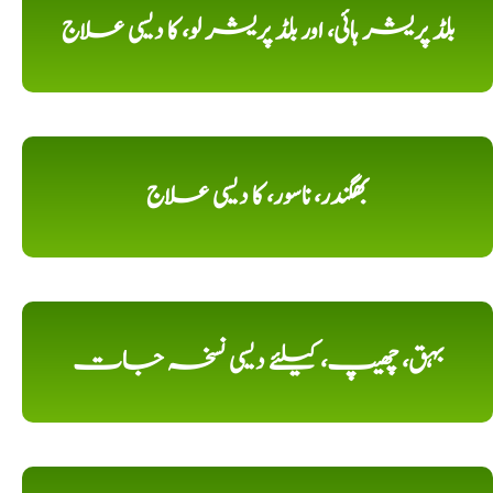
بلڈ پریشر ہائی، اور بلڈ پریشر لو، کا دیسی علاج
بھگندر، ناسور، کا دیسی علاج
بہق، چھیپ، کیلئے دیسی نسخہ جات