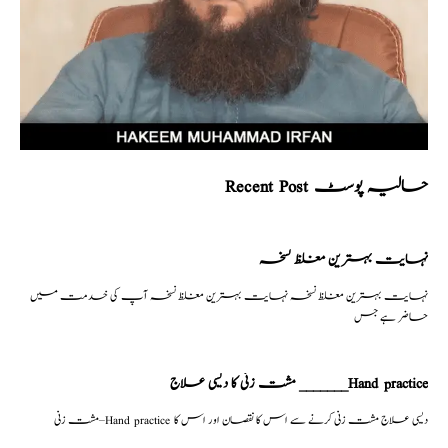
Recent Post حالیہ پوسٹ
نہایت بہترین مغلظ نسخہ
نہایت بہترین مغلظ نسخہ نہایت بہترین مغلظ نسخہ آپ کی خدمت میں
حاضر ہے جس
مشت زنی کا دیسی علاج _______Hand practice
مشت زنی–Hand practice دیسی علاج مشت زنی کرنے سے اس کا نقصان اور اس کا