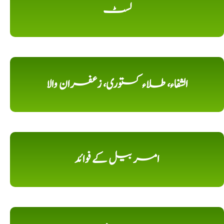
لسٹ
الشفاء، طلاء کستوری، زعفران والا
امر بیل کے فوائد