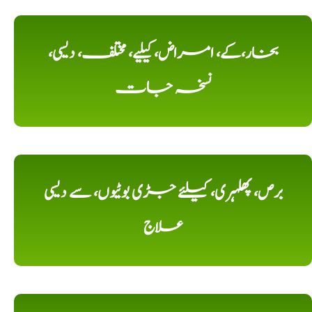
بخار،کے، امراض، کیلیے، مختلف، دیسی،
نسخہ جات
برص، پھلہری، کیلئے جڑی بوٹیوں، سے دیسی
علاج