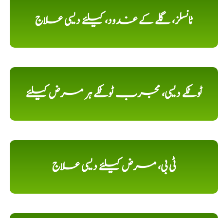
ٹانسلز، گلے کے غدود، کیلئے دیسی علاج
ٹوٹکے دیسی، مجرب ٹوٹکے ہر مرض کیلئے
ٹی بی، مرض کیلئے دیسی علاج