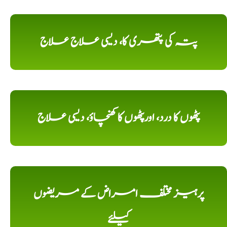
پتہ کی پتھری کا، دیسی علاج علاج
پٹھوں کا درد، اورپٹھوں کا کھنچاؤ، دیسی علاج
پرہیز مختلف امراض کے مریضوں
کیلئے