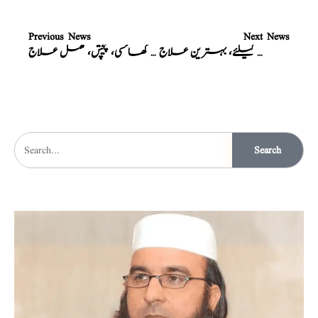
Previous News
Next News
پرانی کھانسی، نزلہ، دمہ، پرانا بخار، ملیریا، پیشاب میں جلن کیلئے، بہترین علاج
کالی کھانسی، گلے کی سوزش والی کھانسی، پیچش، مکمل علاج
Search