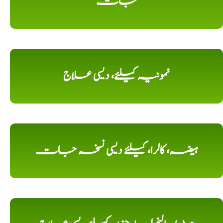
جات
نمونیہ کیلئے، دیسی علاج
ہیضہ، کالرا، کیلئے دیسی نسخہ جات