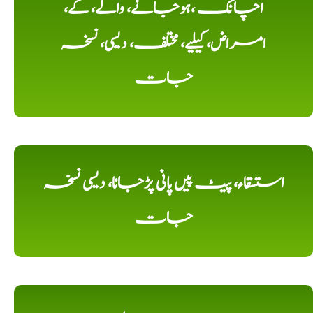
اچانک ،ہوجانے، والے، کے،
امراض، کیلیے، مختلف، دیسی، نسخہ
جات
استسقاء، پیٹ پیں پانی پڑجانا، دیسی نسخہ
جات