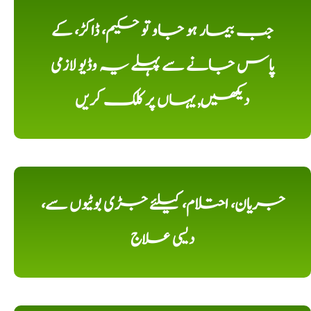
جب بیمار ہو جاو تو حکیم، ڈاکڑ، کے
پاس جانے سے پہلے یہ وڈیو لازمی
دیکھیں, یہاں پر کلک کریں
جریان، احتلام، کیلئے جڑی بوٹیوں سے،
دیسی علاج