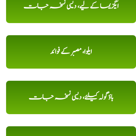
ایگزیما کے لیے، دیسی نسخہ جات
ایلوا، مصبر کے فوائد
باؤ گولہ کیلئے، دیسی نسخہ جات