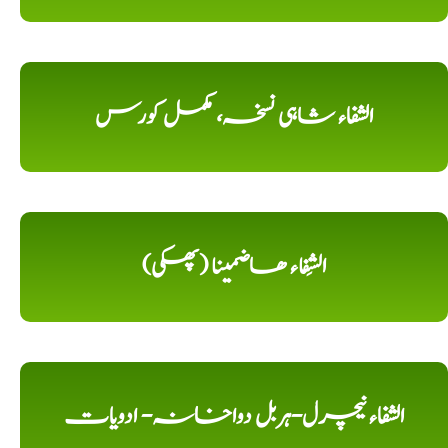
الشفاء شاہی نسخہ، مکمل کورس
الشِفاء ھاضمینا (پھکی)
الشفاء نیچرل-ہربل دواخانہ- ادویات