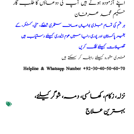
اپنے آزمودہ ہوتے ہیں آپ کی دوعاؤں کا طلب گار
حکیم محمد عرفان
ہر قسم کی تمام جڑی بوٹیاں صاف ستھری تنکے، مٹی، کنکر، کے
بغیر پاکستان اور پوری دنیا میں ھوم ڈلیوری کیلئے دستیاب ہیں
تفصیلات کیلئے کلک کریں
فری مشورہ کیلئے رابطہ کر سکتے ہیں
Helpline & Whatsapp Number +92-30-40-50-60-70
نزلہ، زکام، کھانسی، دمہ، شوگر کیلئے،
بہترین علاج