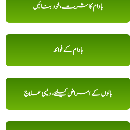
بادام کا شربت،خود بنائیں
بادام کے فوائد
بالوں کے امراض کیلئے، دیسی علاج