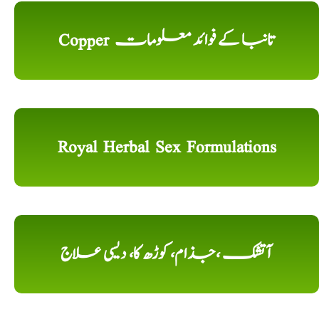
Copper تانبا کے فوائد معلومات
Royal Herbal Sex Formulations
آتشک ،جذام، کوڑھ کا، دیسی علاج