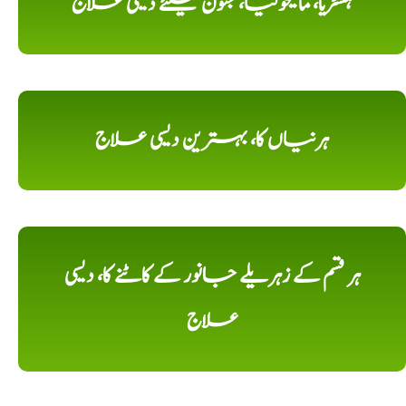
ہسٹریا، مالیخولیا، جنون کیلئے دیسی علاج
ہرنیاں کا، بہترین دیسی علاج
ہر قسم کے زہریلے جانور کے کاٹنے کا، دیسی
علاج