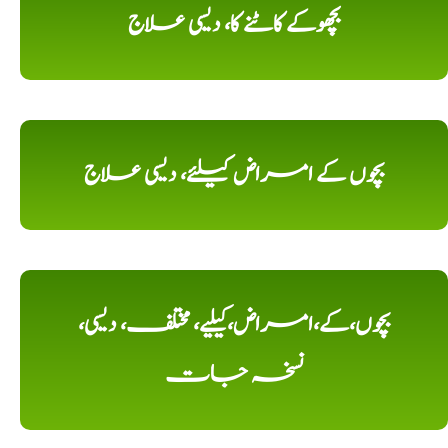
بچھوکے کاٹنے کا، دیسی علاج
بچوں کے امراض کیلئے، دیسی علاج
بچوں،کے،امراض،کیلیے، مختلف، دیسی،
نسخہ جات