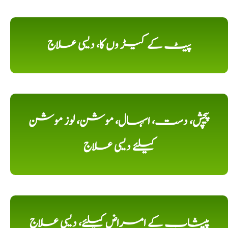
پیٹ کے کیڑ وں کا، دیسی علاج
پیچش، دست، اسہال، موشن، لوز موشن
کیلئے دیسی علاج
پیشاب کے امراض کیلئے، دیسی علاج