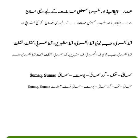
بخار – ٹائیفائیڈ اور ملیریا جیسی علامات کے لیے دیسی علاج
بخار – ٹائیفائیڈ اور ملیریا جیسی علامات کے لیے دیسی علاج گلے کی خرابی اور
قسط بحری، طبِ نبوی قسط البحری، قسط شیریں، قسط عربی، كشطت، قشطت
قسط بحری، طبِ نبوی قسط البحری، قسط شیریں، قسط عربی، كشطت، قشطت قسط بحری ہمارے
Sumaq, Sumac سماق – سُمک – گرد سماق – پوست – سماق
Sumaq, Sumac سماق – سُمک – گرد سماق – پوست – سماق نوٹ ؟ ہمارے