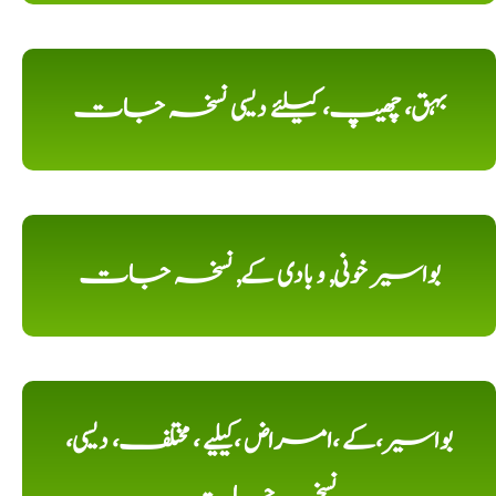
بہق، چھیپ، کیلئے دیسی نسخہ جات
بواسیر خونی, و بادی کے, نسخہ جات
بواسیر،کے ،امراض ،کیلیے ، مختلف، دیسی،