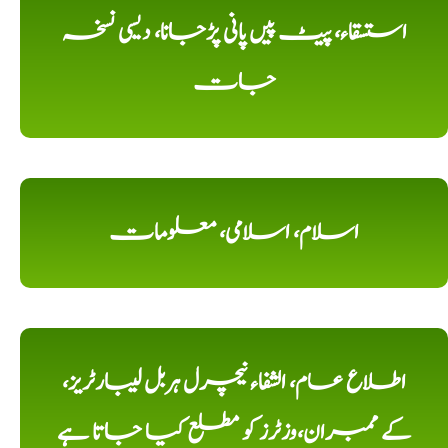
استسقاء، پیٹ پیں پانی پڑجانا، دیسی نسخہ
جات
اسلام، اسلامی، معلومات
اطلاع عام، الشفاء نیچرل ہربل لیبارٹریز،
کے ممبران،وزٹرز کو مطلع کیا جاتا ہے