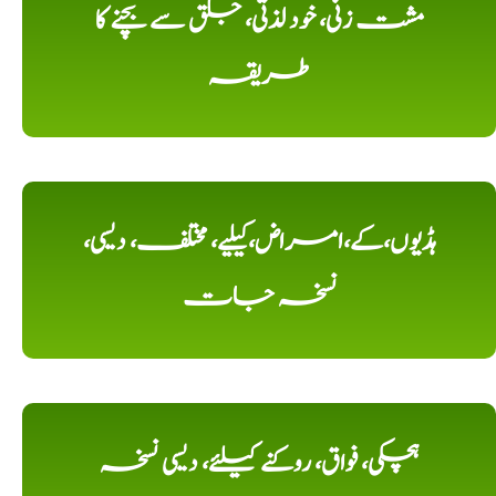
مشت زنی، خود لذتی، جلق سے بچنے کا
طریقہ
ہڈیوں،کے،امراض،کیلیے، مختلف، دیسی،
نسخہ جات
ہچکی، فواق، روکنے کیلئے، دیسی نسخہ