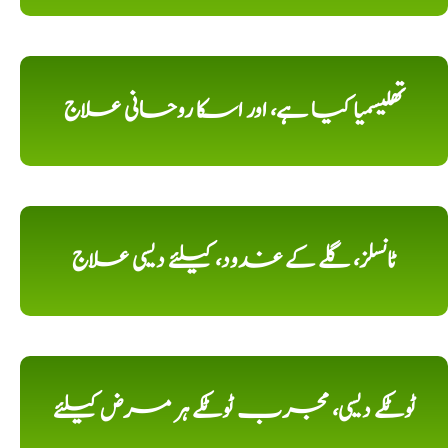
تھلیسمیا کیا ہے، اور اسکا روحانی علاج
ٹانسلز، گلے کے غدود، کیلئے دیسی علاج
ٹوٹکے دیسی، مجرب ٹوٹکے ہر مرض کیلئے