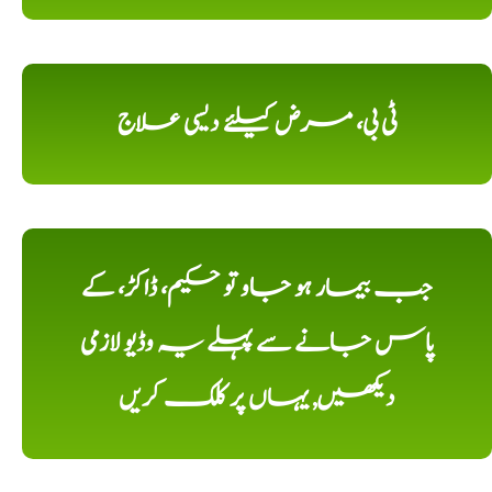
ٹی بی، مرض کیلئے دیسی علاج
جب بیمار ہو جاو تو حکیم، ڈاکڑ، کے
پاس جانے سے پہلے یہ وڈیو لازمی
دیکھیں, یہاں پر کلک کریں