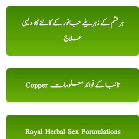
ہر قسم کے زہریلے جانور کے کاٹنے کا، دیسی
علاج
Copper تانبا کے فوائد معلومات
Royal Herbal Sex Formulations