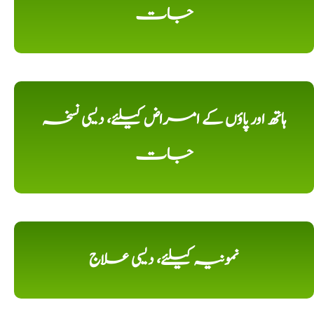
جات
ہاتھ اور پاؤں کے امراض کیلئے، دیسی نسخہ
جات
نمونیہ کیلئے، دیسی علاج