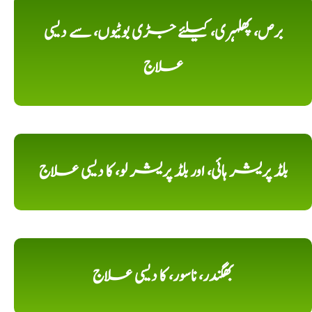
برص، پھلہری، کیلئے جڑی بوٹیوں، سے دیسی
علاج
بلڈ پریشر ہائی، اور بلڈ پریشر لو، کا دیسی علاج
بھگندر، ناسور، کا دیسی علاج