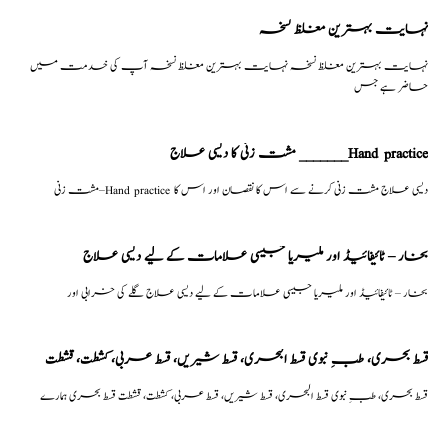
نہایت بہترین مغلظ نسخہ
نہایت بہترین مغلظ نسخہ نہایت بہترین مغلظ نسخہ آپ کی خدمت میں
حاضر ہے جس
مشت زنی کا دیسی علاج _______Hand practice
مشت زنی–Hand practice دیسی علاج مشت زنی کرنے سے اس کا نقصان اور اس کا
بخار – ٹائیفائیڈ اور ملیریا جیسی علامات کے لیے دیسی علاج
بخار – ٹائیفائیڈ اور ملیریا جیسی علامات کے لیے دیسی علاج گلے کی خرابی اور
قسط بحری، طبِ نبوی قسط البحری، قسط شیریں، قسط عربی، كشطت، قشطت
قسط بحری، طبِ نبوی قسط البحری، قسط شیریں، قسط عربی، كشطت، قشطت قسط بحری ہمارے