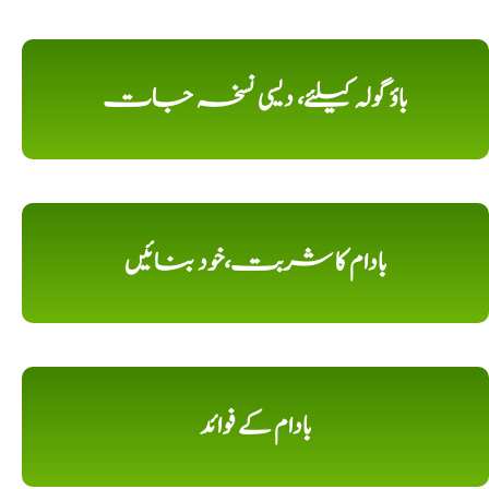
باؤ گولہ کیلئے، دیسی نسخہ جات
بادام کا شربت،خود بنائیں
بادام کے فوائد