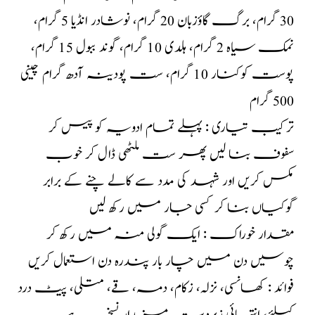
30 گرام، برگ گاؤزبان 20 گرام، نوشادر انڈیا 5 گرام،
نمک سیاہ 2 گرام، ہلدی 10 گرام، گوند ببول 15 گرام،
پوست کوکنار 10 گرام، ست پودینہ آدھ گرام چینی
500 گرام
ترکیب تیاری : پہلے تمام ادویہ کو پیس کر
سفوف بنا لیں پھر ست ملٹھی ڈال کر خوب
مکس کریں اور شہد کی مدد سے کالے چنے کے برابر
گوکیاں بنا کر کسی جار میں رکھ لیں
مقدار خوراک : ایک گولی منہ میں رکھ کر
چوسیں دن میں چار بار پندرہ دن استعمال کریں
فوائد : کھانسی، نزلہ، زکام، دمہ، قے، متلی، پیٹ درد