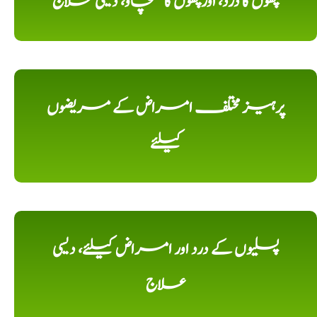
پٹھوں کا درد، اورپٹھوں کا کھنچاؤ، دیسی علاج
پرہیز مختلف امراض کے مریضوں
کیلئے
پسلیوں کے درد اور امراض کیلئے، دیسی
علاج