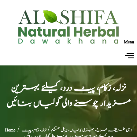
Menu
نزلہ، زکام، پیٹ درد، کیلئے بہترین
مزیدار چوسنے والی گولیاں بنائیں
دیسی طریقہ علاج، جڑی بوٹیاں، ہربل حکیم
/ نزلہ، زکام، پیٹ
/
Home
درد، کیلئے بہترین مزیدار چوسنے والی گولیاں بنائیں