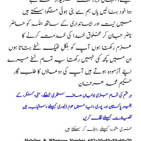
کیلئے، انتہائی زبردست مزیدار نسخہ ہے
دوا خود بنا لیں یاں ہم سے بنی ہوئی منگوا سکتے ہیں
میں نیت اور ایمانداری کے ساتھ اللہ کو حاضر
ناضر جان کر مخلوق خدا کی خدمت کرنے کا
عزم رکھتا ہوں آپ کو بلکل ٹھیک نسخے بتاتا ہوں
ان میں کچھ کمی نہیں رکھتا یہ تمام نسخے میرے
اپنے آزمودہ ہوتے ہیں آپ کی دوعاؤں کا طلب گار
حکیم محمد عرفان
ہر قسم کی تمام جڑی بوٹیاں صاف ستھری تنکے، مٹی، کنکر، کے
بغیر پاکستان اور پوری دنیا میں ھوم ڈلیوری کیلئے دستیاب ہیں
تفصیلات کیلئے کلک کریں
فری مشورہ کیلئے رابطہ کر سکتے ہیں
Helpline & Whatsapp Number +92-30-40-50-60-70