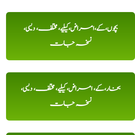
بچوں،کے،امراض،کیلیے، مختلف، دیسی،
نسخہ جات
بخار،کے، امراض، کیلیے، مختلف، دیسی،
نسخہ جات