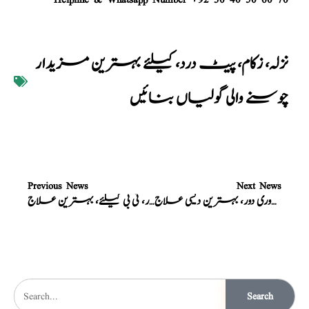
نزلہ، زکام، پیٹ درد، کیلئے بہترین مزیدار
چوسنے والی گولیاں بنائیں
Previous News
Next News
قوت باہ کا خزانہ، اعصابی کمزوری دور، بہترین دیسی علاج
ملیریا بخار، ٹی بی کیلئے، بہترین علاج
Search