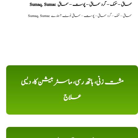
Sumaq, Sumac سماق – سُمک – گرد سماق – پوست – سماق
Sumaq, Sumac سماق – سُمک – گرد سماق – پوست – سماق نوٹ ؟ ہمارے
مشت زنی، ہاتھ رسی، ماسٹر بیشن کا، دیسی
علاج