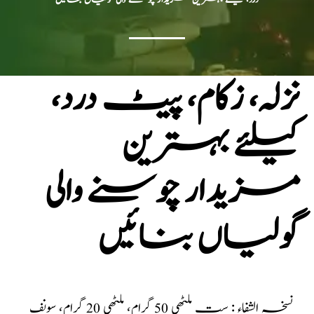
نزلہ، زکام، پیٹ درد،
کیلئے بہترین
مزیدار چوسنے والی
گولیاں بنائیں
نسخہ الشفاء : ست ملٹھی 50 گرام، ملٹھی 20 گرام، سونف