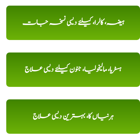
ہیضہ، کالرا، کیلئے دیسی نسخہ جات
ہسٹریا، مالیخولیا، جنون کیلئے دیسی علاج
ہرنیاں کا، بہترین دیسی علاج