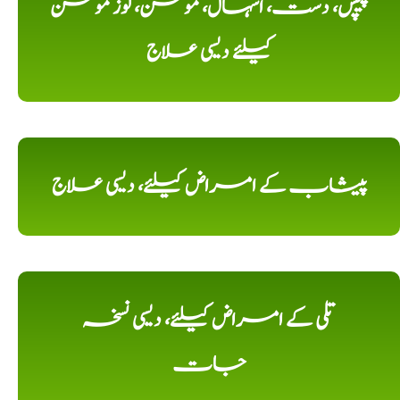
پیچش، دست، اسہال، موشن، لوز موشن
کیلئے دیسی علاج
پیشاب کے امراض کیلئے، دیسی علاج
تلی کے امراض کیلئے، دیسی نسخہ
جات