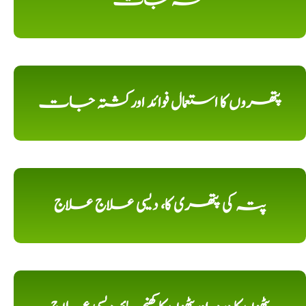
نسخہ جات
پتھروں کا استعمال فوائد اورکشتہ جات
پتہ کی پتھری کا، دیسی علاج علاج