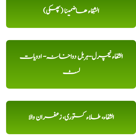
الشِفاء ھاضمینا (پھکی)
الشفاء نیچرل-ہربل دواخانہ- ادویات
لسٹ
الشفاء، طلاء کستوری، زعفران والا