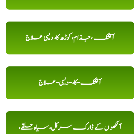
آتشک ،جذام، کوڑھ کا، دیسی علاج
آتشک-کا،-دیسی-علاج
آنکھو ں کے ڈارک سرکل، سیاہ حلقے،