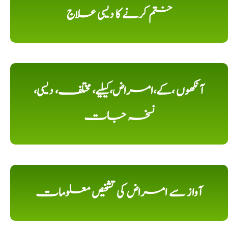
ختم کرنے کا دیسی علاج
آنکھوں ،کے،امراض،کیلیے، مختلف، دیسی،
نسخہ جات
آواز سے امراض کی تشخیص معلومات