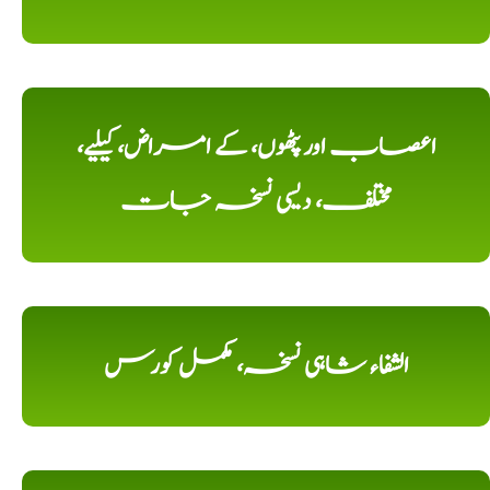
اعصاب اور پٹھوں، کے امراض، کیلیے،
مختلف، دیسی نسخہ جات
الشفاء شاہی نسخہ، مکمل کورس