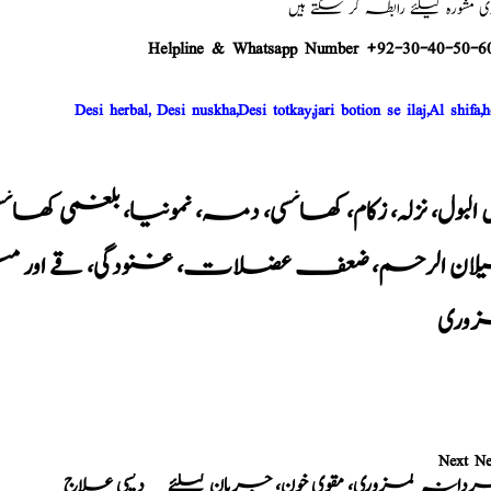
شورہ کیلئے رابطہ کر سکتے ہیں
Helpline & Whatsapp Number +92-30-40-50-6
Desi herbal, Desi nuskha,Desi totkay,jari botion se ilaj,Al shifa,h
 البول، نزلہ، زکام، کھانسی، دمہ، نمونیا، بلغمی کھ
ان الرحم، ضعف عضلات، غنودگی، قے اور متل
وری
Next N
دانہ کمزوری، مقوی خون، جریان کیلئے __دیسی علاج