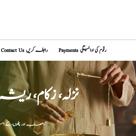
Payments رقوم کی ادائیگی
Contact Us رابطہ کریں
نزلہ، زکام، ری
اعصاب اور پٹھوں، کے ام