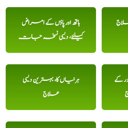
علاج
ہاتھ اور پاؤں کے امراض
کیلئے، دیسی نسخہ جات
ور کے
ہرنیاں کا، بہترین دیسی
ج
علاج