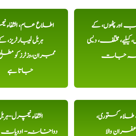
اور پٹھوں، کے
اطلاع عام، الشفاء ن
یلیے، مختلف، دیسی
ہربل لیبارٹریز، ک
خہ جات
ممبران،وزٹرز کو مطل
جاتا ہے
ء، طلاء کستوری،
الشفاء نیچرل-ہرب
عفران والا
دواخانہ- ادویات