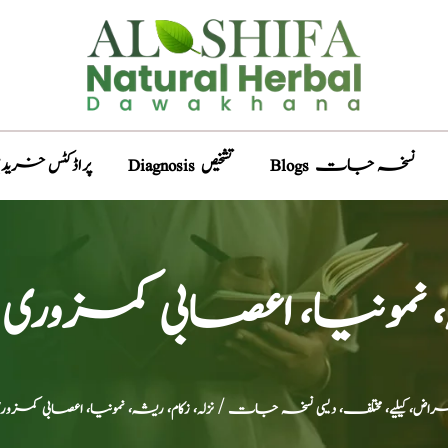
Blogs نسخہ جات
Diagnosis تشخیص
Products پراڈکٹس خری
شہ، نمونیا، اعصابی کمزوری
راض، کیلیے، مختلف، دیسی نسخہ جات
/ نزلہ، زکام، ریشہ، نمونیا، اعصابی کمزو