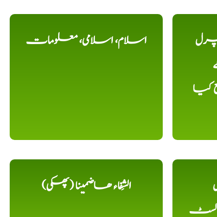
یچرل
اسلام، اسلامی، معلومات
ے
ع کیا
ل
الشِفاء ھاضمینا (پھکی)
 لسٹ