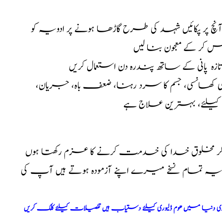
نچ پر پکائیں شہد کی طرح گاڑھا ہونے پر ادویہ کو
ر کے معجون بنا لیں
زہ پانی کے ساتھ پندرہ دن استعمال کریں
غمی کھانسی، جسم کا سرد رہنا، ضعف باہ، جریان،
کیلئے، بہترین علاج ہے
کر مخلوق خدا کی خدمت کرنے کا عزم رکھتا ہوں
ا یہ تمام نسخے میرے اپنے آزمودہ ہوتے ہیں آپ کی
ری دنیا میں ھوم ڈلیوری کیلئے دستیاب ہیں تفصیلات کیلئے کلک کریں