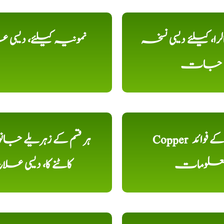
را، کیلئے دیسی نسخہ
نمونیہ کیلئے، دیسی 
جات
Copper تانبا کے فوائد
ہر قسم کے زہریلے جان
علومات
کاٹنے کا، دیسی علا