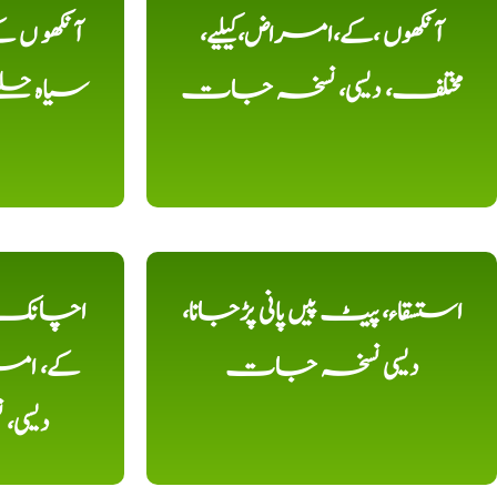
آنکھوں ،کے،امراض،کیلیے،
آنکھو ں
مختلف، دیسی، نسخہ جات
سیاہ حلقے
استسقاء، پیٹ پیں پانی پڑجانا،
اچانک ،
دیسی نسخہ جات
کے، امرا
دیسی