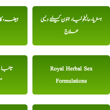
ہسٹریا، مالیخولیا، جنون کیلئے دیسی
ہیضہ، کال
علاج
Royal Herbal Sex
Formulations
م