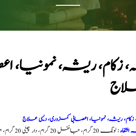
لہ، زکام، ریشہ، نمونیا، 
اج
، زکام، ریشہ، نمونیا، اعصابی کمزوری، دیسی علاج
 الشفاء