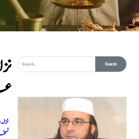
نز
Search
عل
نزلہ
نسخہ