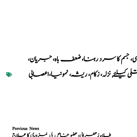
انسی، جسم کا سرد رہنا، ضعف باہ، جریان،
ی کیلئے
,
نزلہ، زکام، ریشہ، نمونیا،اعصابی
Previous News
طلاء زعفرانی، عضو خاص کی کمزوری کا علاج