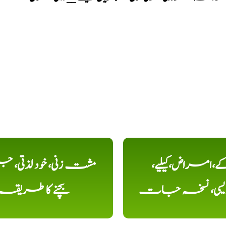
کے،امراض،کیلیے،
مشت زنی، خود لذتی، ج
دیسی، نسخہ جات
بچنے کا طریقہ