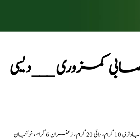
اعصابی کمزوری ___دیسی
: لونگ 20 گرام، جائفل 20 گرام، دار چینی 20 گرام، جاوتری 10 گرام، رائی 20 گرام، زعفران 6 گرام، خولنجان