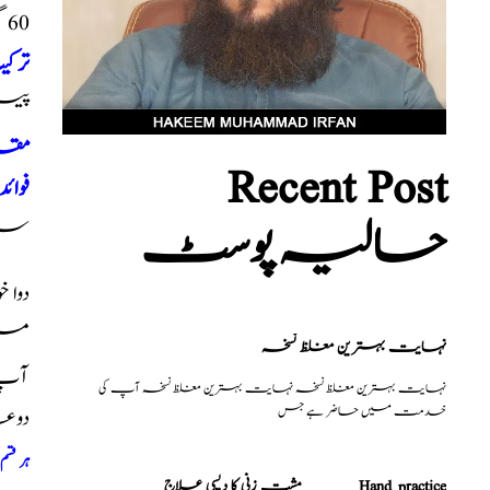
60 گرام، زنجبیل 50 گرام، چینی 250 گرام
ترک
پیس
مقد
Recent Post
فوائد
حالیہ پوسٹ
سیل
دوا 
میں
نہایت بہترین مغلظ نسخہ
آپ ک
نہایت بہترین مغلظ نسخہ نہایت بہترین مغلظ نسخہ آپ کی
خدمت میں حاضر ہے جس
دوع
ہر قس
مشت زنی کا دیسی علاج _______Hand practice