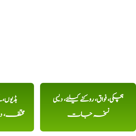
ہچکی، فواق، روکنے کیلئے، دیسی
ہڈیوں،
نسخہ جات
مختلف، 