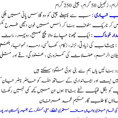
یب تیاری
: سب سے پہلے چینی کو دو گلاس پانی میں ہلکی آ
 کر ناریک سفوف بنا کر اس میں خون اچھی طرح مکس ک
ار خوراک
: ایک چھوٹا چائے والا چمچ صبح، دوپہر، رات تا
: پیشاب کی زیادتی، نزلہ، زکام، کھانسی، دمہ، نمونیا، بل
ان الرحم، عضلات کی کمزوری ، غنودگی، قے اور متلی 
خود بنا لیں یاں ہم سے بنی ہوئی منگوا سکتے ہیں
 نیت اور ایمانداری کے ساتھ اللہ کو حاضر ناضر جان 
و بلکل ٹھیک نسخے بتاتا ہوں ان میں کچھ کمی نہیں رکھت
اؤں کا طلب گار حکیم محمد عرفان
م کی تمام جڑی بوٹیاں صاف ستھری تنکے، مٹی، کنکر، کے بغیر پاکستان اور پو