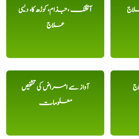
لاج
آتشک ،جذام، کوڑھ کا، دیسی
علاج
اج
آواز سے امراض کی تشخیص
معلومات