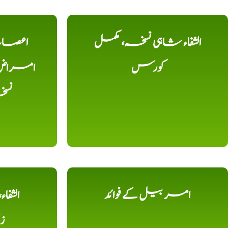
الشفاء شاہی نسخہ، مکمل
اعصاب 
کورس
امراض، ک
نس
امر بیل کے فوائد
الشفا
ز