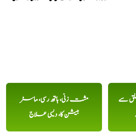
لق سے
مشت زنی، ہاتھ رسی، ماسٹر
بیشن کا، دیسی علاج