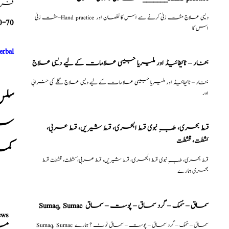
فری م
مشت زنی–Hand practice دیسی علاج مشت زنی کرنے سے اس کا نقصان اور
0-70
اس کا
erbal
بخار – ٹائیفائیڈ اور ملیریا جیسی علامات کے لیے دیسی علاج
بخار – ٹائیفائیڈ اور ملیریا جیسی علامات کے لیے دیسی علاج گلے کی خرابی
اور
سلس
سیل
قسط بحری، طبِ نبوی قسط البحری، قسط شیریں، قسط عربی،
كشطت، قشطت
کمز
قسط بحری، طبِ نبوی قسط البحری، قسط شیریں، قسط عربی، كشطت، قشطت قسط
بحری ہمارے
Sumaq, Sumac سماق – سُمک – گرد سماق – پوست – سماق
ews
مر
Sumaq, Sumac سماق – سُمک – گرد سماق – پوست – سماق نوٹ ؟ ہمارے