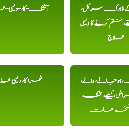
 کے ڈارک سرکل،
آتشک-کا،-دیسی-ع
، ختم کرنے کا دیسی
علاج
ہوجانے، والے،
اٹھرا کا، دیسی عل
ض، کیلیے، مختلف،
، نسخہ جات