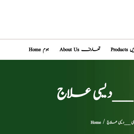
دیں
About Us تعارف
Home ہوم
 ___دیسی علاج
ری ___دیسی علاج
/
Home