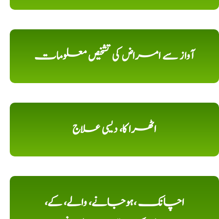
آواز سے امراض کی تشخیص معلومات
اٹھرا کا، دیسی علاج
اچانک ،ہوجانے، والے، کے،