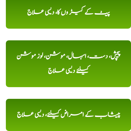
پیٹ کے کیڑ وں کا، دیسی علاج
پیچش، دست، اسہال، موشن، لوز موشن
کیلئے دیسی علاج
پیشاب کے امراض کیلئے، دیسی علاج