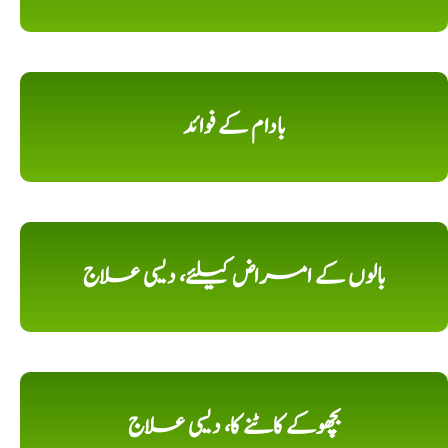
بادام کے فوائد
بالوں کے امراض کیلئے، دیسی علاج
بچھوکے کاٹنے کا، دیسی علاج