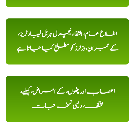
اطلاع عام، الشفاء نیچرل ہربل لیبارٹریز،
کے ممبران،وزٹرز کو مطلع کیا جاتا ہے
اعصاب اور پٹھوں، کے امراض، کیلیے،
مختلف، دیسی نسخہ جات