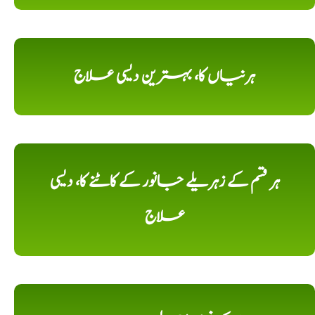
ہرنیاں کا، بہترین دیسی علاج
ہر قسم کے زہریلے جانور کے کاٹنے کا، دیسی
علاج