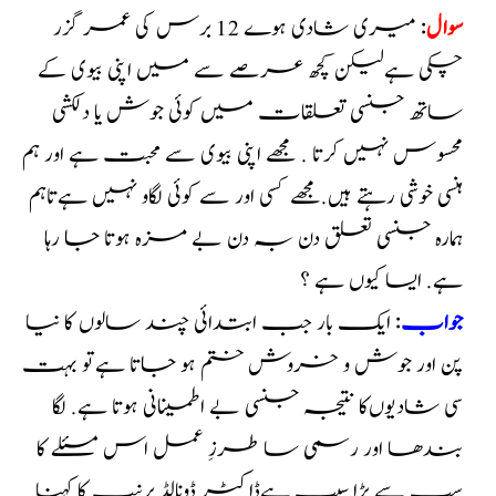
سوال
: میری شادی ہوے 12 برس کی عمر گزر
چکی ہےلیکن کچھ عرصے سے میں اپنی بیوی کے
ساتھ جنسی تعلقات میں کوئی جوش یا دلکشی
محسوس نہیں کرتا . مجھے اپنی بیوی سے محبت ہے اور ہم
ہنسی خوشی رہتے ہیں.مجھے کسی اور سے کوئی لگاو نہیں ہےتاہم
ہمارہ جنسی تعلق دن بہ دن بے مزہ ہوتا جا رہا
ہے. ایسا کیوں ہے ؟
جواب
: ایک بار جب ابتدائی چند سالوں کا نیا
پن اور جوش و خروش ختم ہو جاتا ہےتو بہت
سی شادیوں‌کا نتیجہ جنسی بے اطمینانی ہوتا ہے. لگا
بندھا اور رسمی سا طرزِ عمل اس مسئلے کا
سب سے بڑا سبب ہےڈاکٹر ڈونالڈ برنیپ کا کہنا