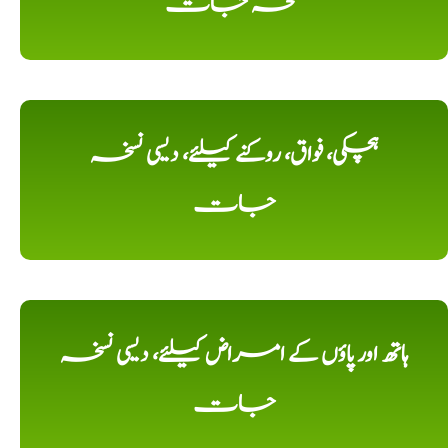
نسخہ جات
ہچکی، فواق، روکنے کیلئے، دیسی نسخہ
جات
ہاتھ اور پاؤں کے امراض کیلئے، دیسی نسخہ
جات