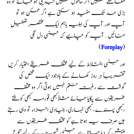
معاملے میں اگر ماحول میں تبدیلی ہو جائے تو وہ
بڑی حد تک مفید ہو سکتی ہے اگر ممکن ہو تو
آپ اور آپ کی اہلیہ باہم ایک مختصر تعطیل
منائیں . آپ کو چاہیے کہ جنسی دل لگی
(
Foreplay
)
اور جنسی اختلاط کے لیے مختلف طریقے اختیار کریں
تقریباََ ہر روز کھانے کے باوجود ایک شخص کی
گوشت سے رغبت ختم نہیں ہوتی اگر وہ مختلف
طریقوں سے پکایا جائے مثلاََکبھی قورمہ کبھی کوفتے
،کبھی پسندے، کبھی نہاری، بنیادی اجزاء تو وہی رہتے
ہیں صرف یہ ہوتا ہے کو مختلف طریقوں سے
پیش کر دیا جاتا ہے. جنسی شہوت کے لیے تنوع