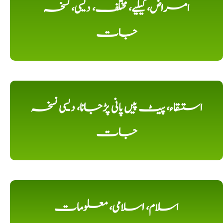
امراض، کیلیے، مختلف، دیسی، نسخہ
جات
استسقاء، پیٹ پیں پانی پڑجانا، دیسی نسخہ
جات
اسلام، اسلامی، معلومات