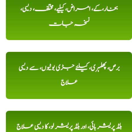
بخار،کے، امراض، کیلیے، مختلف، دیسی،
نسخہ جات
برص، پھلہری، کیلئے جڑی بوٹیوں، سے دیسی
علاج
بلڈ پریشر ہائی، اور بلڈ پریشر لو، کا دیسی علاج