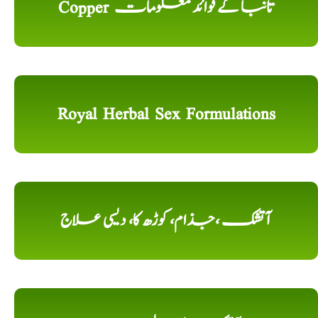
Copper تانبا کے فوائد معلومات
Royal Herbal Sex Formulations
آتشک ،جذام، کوڑھ کا، دیسی علاج