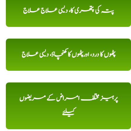
پتہ کی پتھری کا، دیسی علاج علاج
پٹھوں کا درد، اورپٹھوں کا کھنچاؤ، دیسی علاج
پرہیز مختلف امراض کے مریضوں
کیلئے