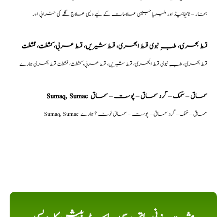
بخار – ٹائیفائیڈ اور ملیریا جیسی علامات کے لیے دیسی علاج گلے کی خرابی اور
قسط بحری، طبِ نبوی قسط البحری، قسط شیریں، قسط عربی، كشطت، قشطت
قسط بحری، طبِ نبوی قسط البحری، قسط شیریں، قسط عربی، كشطت، قشطت قسط بحری ہمارے
Sumaq, Sumac سماق – سُمک – گرد سماق – پوست – سماق
Sumaq, Sumac سماق – سُمک – گرد سماق – پوست – سماق نوٹ ؟ ہمارے