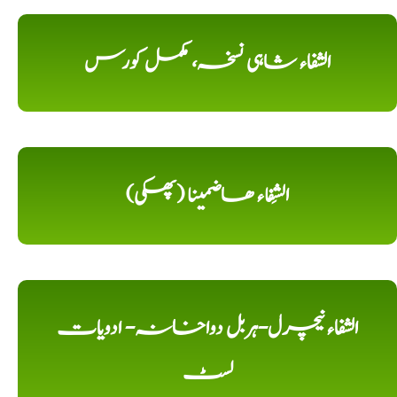
الشفاء شاہی نسخہ، مکمل کورس
الشِفاء ھاضمینا (پھکی)
الشفاء نیچرل-ہربل دواخانہ- ادویات
لسٹ