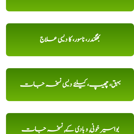
بھگندر، ناسور، کا دیسی علاج
بہق، چھیپ، کیلئے دیسی نسخہ جات
بواسیر خونی, و بادی کے, نسخہ جات