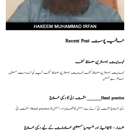
Recent Post حالیہ پوسٹ
نہایت بہترین مغلظ نسخہ
نہایت بہترین مغلظ نسخہ نہایت بہترین مغلظ نسخہ آپ کی خدمت میں
حاضر ہے جس
مشت زنی کا دیسی علاج _______Hand practice
مشت زنی–Hand practice دیسی علاج مشت زنی کرنے سے اس کا نقصان اور اس کا
بخار – ٹائیفائیڈ اور ملیریا جیسی علامات کے لیے دیسی علاج