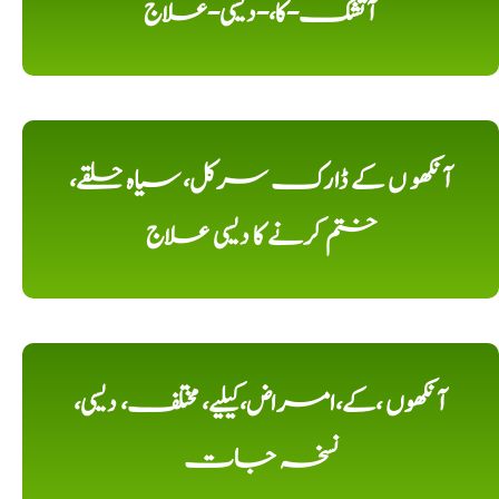
آتشک-کا،-دیسی-علاج
آنکھو ں کے ڈارک سرکل، سیاہ حلقے،
ختم کرنے کا دیسی علاج
آنکھوں ،کے،امراض،کیلیے، مختلف، دیسی،
نسخہ جات