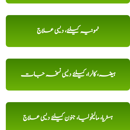
نمونیہ کیلئے، دیسی علاج
ہیضہ، کالرا، کیلئے دیسی نسخہ جات
ہسٹریا، مالیخولیا، جنون کیلئے دیسی علاج