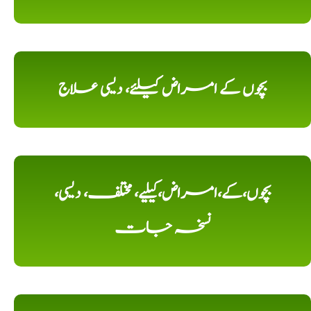
بچوں کے امراض کیلئے، دیسی علاج
بچوں،کے،امراض،کیلیے، مختلف، دیسی،
نسخہ جات