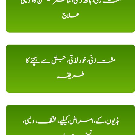
مشت زنی، ہاتھ رسی، ماسٹر بیشن کا، دیسی
علاج
مشت زنی، خود لذتی، جلق سے بچنے کا
طریقہ
ہڈیوں،کے،امراض،کیلیے، مختلف، دیسی،