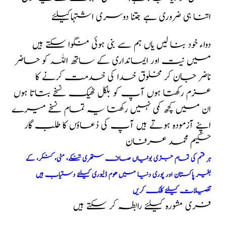
اتنا ہی ضروری ہے جتنا دوسری اشتہاکیلئے
دواء خود بنا لیں یاں ہم سے بنی ہوئی منگوا سکتے ہیں
میں نیت اور ایمانداری کے ساتھ اللہ کو حاضر
ناضر جان کر مخلوق خدا کی خدمت کرنے کا
عزم رکھتا ہوں آپ کو بلکل ٹھیک نسخے بتاتا ہوں
ان میں کچھ کمی نہیں رکھتا یہ تمام نسخے میرے
اپنے آزمودہ ہوتے ہیں آپ کی دُعاؤں کا طلب گار
حکیم محمد عرفان
ہر قسم کی تمام جڑی بوٹیاں صاف ستھری تنکے، مٹی، کنکر، کے
بغیر پاکستان اور پوری دنیا میں ھوم ڈلیوری کیلئے دستیاب ہیں
تفصیلات کیلئے کلک کریں
فری مشورہ کیلئے رابطہ کر سکتے ہیں