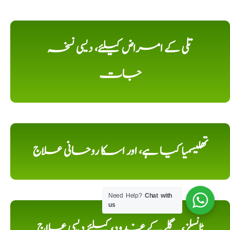
تلی کے امراض کیلئے، دیسی نسخہ
جات
تھلیسمیا کیا ہے، اور اسکا روحانی علاج
Need Help?
Chat with
us
ٹانسلز، گلے کے غدود، کیلئے دیسی علاج