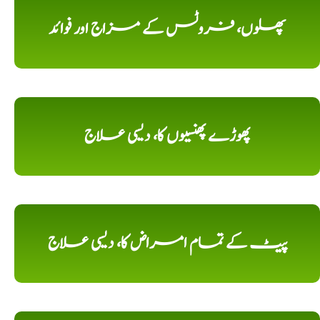
پھلوں، فروٹس کے مزاج اور فوائد
پھوڑے پھنسیوں کا، دیسی علاج
پیٹ کے تمام امراض کا، دیسی علاج