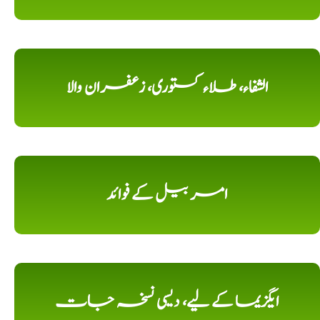
الشفاء، طلاء کستوری، زعفران والا
امر بیل کے فوائد
ایگزیما کے لیے، دیسی نسخہ جات