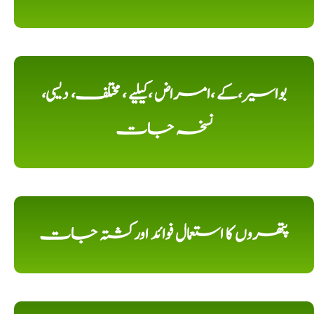
بواسیر،کے ،امراض ،کیلیے ، مختلف، دیسی،
نسخہ جات
پتھروں کا استعمال فوائد اورکشتہ جات