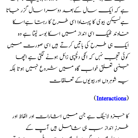
ہے کہ ایک سال کےبعد دوسرا سال گزر جاتا
ہےلیکن بیوی کا پہناوا اسی طرح کا رہتا ہےاسکا
خاوند ٹھیک اسی انداز میں اسکا بوسہ لیتا ہے وہ
ایک ہی طرح کی باتیں کرتے ہیں اسی صورت میں
کوئی تعجب نہں کہ انکی دلچسپی زائل ہونے لگتی ہے
اچھا
جنسی تعلق خواب گاہ میں شروع نہیں ہوتا بلکہ
یہ شوہروں اوربیویوں‌کے تعلقات
(
Interactions
)
کا جزو لانیفک ہے جن میں اشارات اور الفاظ اور
طرزِ انداز سب ہی شامل ہیں آپ کے