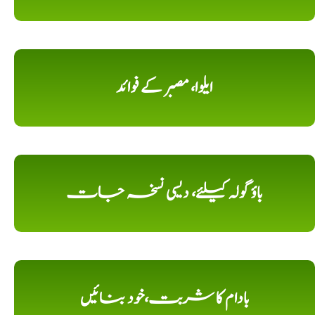
ایلوا، مصبر کے فوائد
باؤ گولہ کیلئے، دیسی نسخہ جات
بادام کا شربت،خود بنائیں