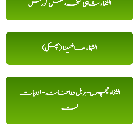
الشفاء شاہی نسخہ، مکمل کورس
الشِفاء ھاضمینا (پھکی)
الشفاء نیچرل-ہربل دواخانہ- ادویات
لسٹ