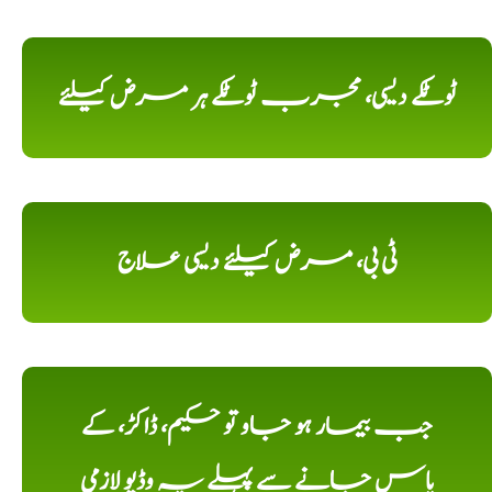
ٹوٹکے دیسی، مجرب ٹوٹکے ہر مرض کیلئے
ٹی بی، مرض کیلئے دیسی علاج
جب بیمار ہو جاو تو حکیم، ڈاکڑ، کے
پاس جانے سے پہلے یہ وڈیو لازمی