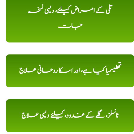
تلی کے امراض کیلئے، دیسی نسخہ
جات
تھلیسمیا کیا ہے، اور اسکا روحانی علاج
ٹانسلز، گلے کے غدود، کیلئے دیسی علاج