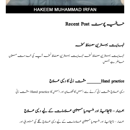
Recent Post حالیہ پوسٹ
نہایت بہترین مغلظ نسخہ
نہایت بہترین مغلظ نسخہ نہایت بہترین مغلظ نسخہ آپ کی خدمت میں
حاضر ہے جس
مشت زنی کا دیسی علاج _______Hand practice
مشت زنی–Hand practice دیسی علاج مشت زنی کرنے سے اس کا نقصان اور اس کا
بخار – ٹائیفائیڈ اور ملیریا جیسی علامات کے لیے دیسی علاج
بخار – ٹائیفائیڈ اور ملیریا جیسی علامات کے لیے دیسی علاج گلے کی خرابی اور