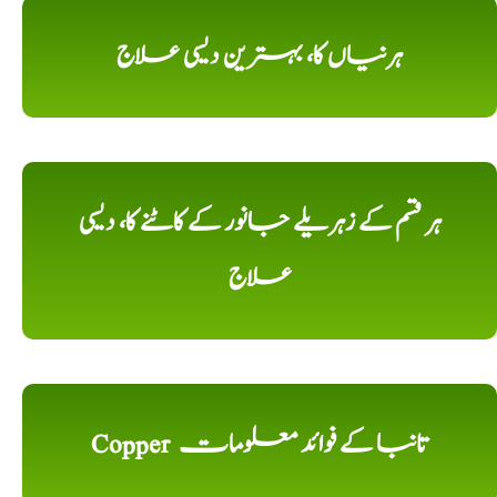
ہرنیاں کا، بہترین دیسی علاج
ہر قسم کے زہریلے جانور کے کاٹنے کا، دیسی
علاج
Copper تانبا کے فوائد معلومات