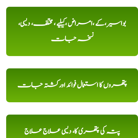
بواسیر،کے ،امراض ،کیلیے ، مختلف، دیسی،
نسخہ جات
پتھروں کا استعمال فوائد اورکشتہ جات
پتہ کی پتھری کا، دیسی علاج علاج