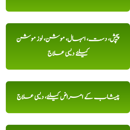
پیچش، دست، اسہال، موشن، لوز موشن
کیلئے دیسی علاج
پیشاب کے امراض کیلئے، دیسی علاج