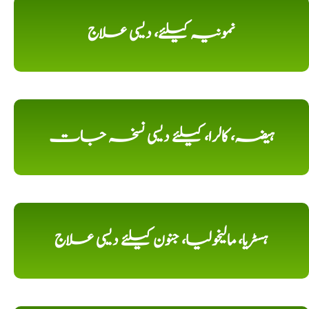
نمونیہ کیلئے، دیسی علاج
ہیضہ، کالرا، کیلئے دیسی نسخہ جات
ہسٹریا، مالیخولیا، جنون کیلئے دیسی علاج