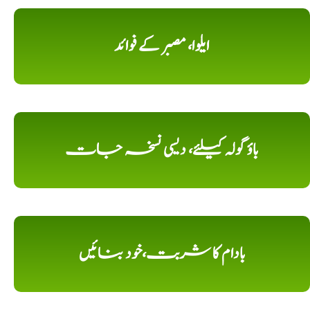
ایلوا، مصبر کے فوائد
باؤ گولہ کیلئے، دیسی نسخہ جات
بادام کا شربت،خود بنائیں