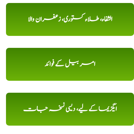
الشفاء، طلاء کستوری، زعفران والا
امر بیل کے فوائد
ایگزیما کے لیے، دیسی نسخہ جات