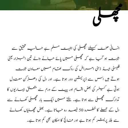
مچھلی
انسانی صحت کیلئے مچھلی کی اہمیت مسلم ہے حالیہ تحقیق سے
ثابت ہو گیا ہے کہ مچھلی میں پائے جانے والے تین اجزاء یعنی
فلیسٹی ایسڈ ذہنی امراض کی روک تھام میں معاون ثابت
ہوتے ہیں
اس سے ڈپریشن دور ہوتا ہے۔ اور دل کی دھڑکن معتدل
ہوتی ہے کینسر کی بعض اقسام اور پیٹ کے ورم سے متعلق بیماریوں کا
تدارک مچھلی سے ہوتا ہے۔ ہفتے میں ایک بار مچھلی کھانے سے
دل کے حملے کا خطرہ 50 فیصد رہ جاتا ہے۔ بعض مچھلیاں کھانے
سے بلڈ پریشر کم ہوتا ہے اور فالج کا امکان بھی کم ہوتا ہے۔