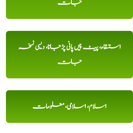
جات
استسقاء، پیٹ پیں پانی پڑجانا، دیسی نسخہ
جات
اسلام، اسلامی، معلومات