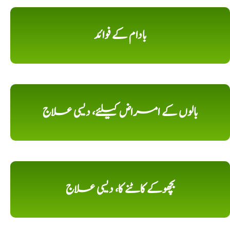
بادام کے فوائد
بالوں کے امراض کیلئے، دیسی علاج
بچھوکے کاٹنے کا، دیسی علاج