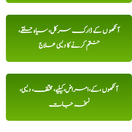
آنکھو ں کے ڈارک سرکل، سیاہ حلقے،
ختم کرنے کا دیسی علاج
آنکھوں ،کے،امراض،کیلیے، مختلف، دیسی،
نسخہ جات