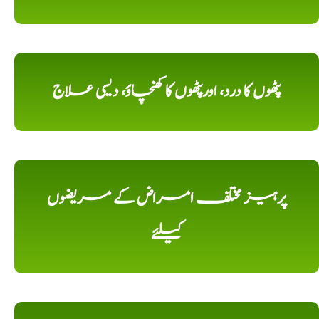
پٹھوں کا درد، اورپٹھوں کا کھنچاؤ، دیسی علاج
پرہیز مختلف امراض کے مریضوں
کیلئے