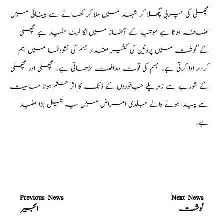
مچھلی کی چربی پگھلا کر شہد میں ملا کر کھانے سے بینائی میں
اضافہ ہوتا ہے موتیا کے آغاز میں لگا لینا مفید ہے مچھلی
کے گوشت میں پروٹین کی کثیر مقدار جسم کی نشوونما میں اہم
کردار ادا کرتی ہے۔ جسم کی قوت مدافعت بڑھاتی ہے۔ مچھلی اور مچھلی
کے شوربے سے زہریلے جانوروں کے ڈنک کا اثر ختم ہوتا حساسیت
سے پیدا ہونے والے جلدی امراض میں یہ تیل بڑا مفید
ہے۔
Previous News
Next News
گوشت
انجیر