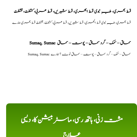
قسط بحری، طبِ نبوی قسط البحری، قسط شیریں، قسط عربی، كشطت، قشطت
قسط بحری، طبِ نبوی قسط البحری، قسط شیریں، قسط عربی، كشطت، قشطت قسط بحری ہمارے
Sumaq, Sumac سماق – سُمک – گرد سماق – پوست – سماق
Sumaq, Sumac سماق – سُمک – گرد سماق – پوست – سماق نوٹ ؟ ہمارے
مشت زنی، ہاتھ رسی، ماسٹر بیشن کا، دیسی
علاج