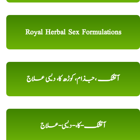
Royal Herbal Sex Formulations
آتشک ،جذام، کوڑھ کا، دیسی علاج
آتشک-کا،-دیسی-علاج