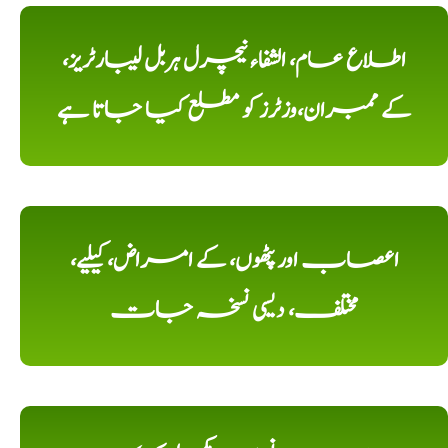
اطلاع عام، الشفاء نیچرل ہربل لیبارٹریز،
کے ممبران،وزٹرز کو مطلع کیا جاتا ہے
اعصاب اور پٹھوں، کے امراض، کیلیے،
مختلف، دیسی نسخہ جات