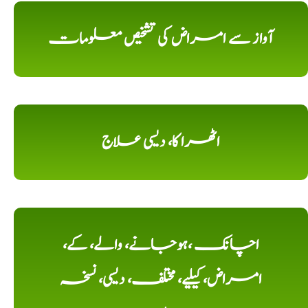
آواز سے امراض کی تشخیص معلومات
اٹھرا کا، دیسی علاج
اچانک ،ہوجانے، والے، کے،
امراض، کیلیے، مختلف، دیسی، نسخہ