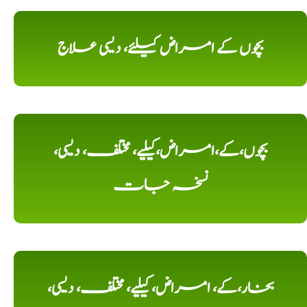
بچوں کے امراض کیلئے، دیسی علاج
بچوں،کے،امراض،کیلیے، مختلف، دیسی،
نسخہ جات
بخار،کے، امراض، کیلیے، مختلف، دیسی،