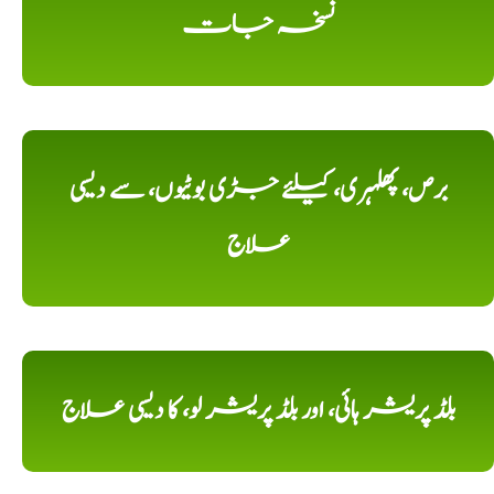
نسخہ جات
برص، پھلہری، کیلئے جڑی بوٹیوں، سے دیسی
علاج
بلڈ پریشر ہائی، اور بلڈ پریشر لو، کا دیسی علاج