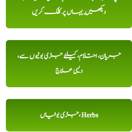
دیکھیں, یہاں پر کلک کریں
جریان، احتلام، کیلئے جڑی بوٹیوں سے،
دیسی علاج
جڑی بوٹیاں، Herbs