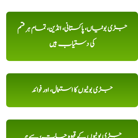
جڑی بوٹیاں، پاکستانی، انڈین، تمام ہر قسم
کی دستیاب ہیں
جڑی بوٹیوں کا استعمال، اور فوائد
جڑی بوٹیوں کے قہوہ جات، سے ہر