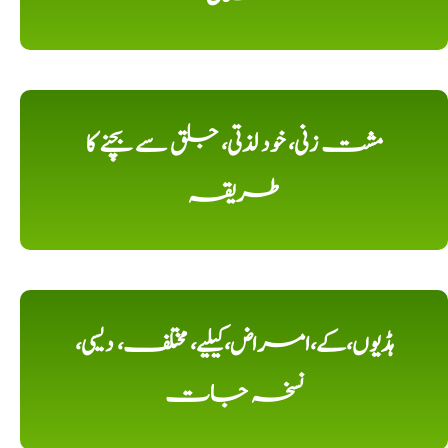
مشت زنی، خود لذتی، جلق سے بچنے کا
طریقہ
ہڈیوں،کے،امراض،کیلیے، مختلف، دیسی،
نسخہ جات