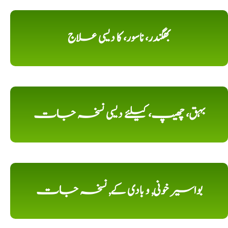
بھگندر، ناسور، کا دیسی علاج
بہق، چھیپ، کیلئے دیسی نسخہ جات
بواسیر خونی, و بادی کے, نسخہ جات