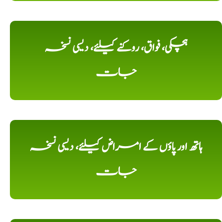
ہچکی، فواق، روکنے کیلئے، دیسی نسخہ
جات
ہاتھ اور پاؤں کے امراض کیلئے، دیسی نسخہ
جات