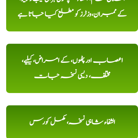
کے ممبران،وزٹرز کو مطلع کیا جاتا ہے
اعصاب اور پٹھوں، کے امراض، کیلیے،
مختلف، دیسی نسخہ جات
الشفاء شاہی نسخہ، مکمل کورس