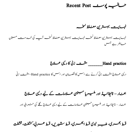
Recent Post حالیہ پوسٹ
نہایت بہترین مغلظ نسخہ
نہایت بہترین مغلظ نسخہ نہایت بہترین مغلظ نسخہ آپ کی خدمت میں
حاضر ہے جس
مشت زنی کا دیسی علاج _______Hand practice
مشت زنی–Hand practice دیسی علاج مشت زنی کرنے سے اس کا نقصان اور اس کا
بخار – ٹائیفائیڈ اور ملیریا جیسی علامات کے لیے دیسی علاج
بخار – ٹائیفائیڈ اور ملیریا جیسی علامات کے لیے دیسی علاج گلے کی خرابی اور
قسط بحری، طبِ نبوی قسط البحری، قسط شیریں، قسط عربی، كشطت، قشطت