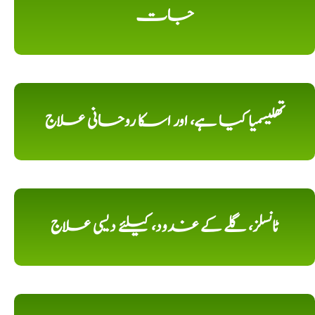
جات
تھلیسمیا کیا ہے، اور اسکا روحانی علاج
ٹانسلز، گلے کے غدود، کیلئے دیسی علاج