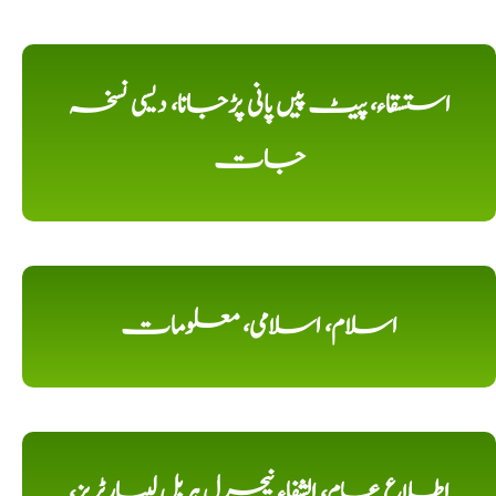
استسقاء، پیٹ پیں پانی پڑجانا، دیسی نسخہ
جات
اسلام، اسلامی، معلومات
اطلاع عام، الشفاء نیچرل ہربل لیبارٹریز،