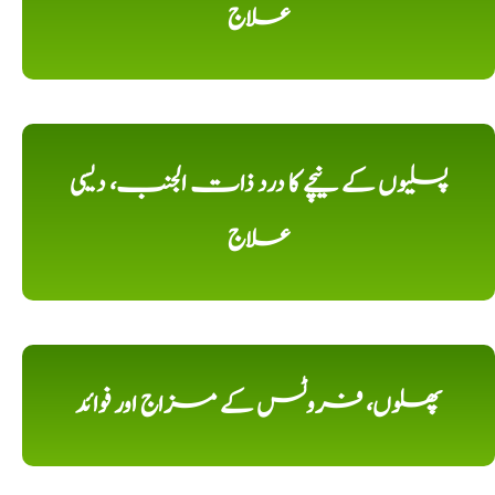
علاج
پسلیوں کے نیچے کا درد ذات الجنب، دیسی
علاج
پھلوں، فروٹس کے مزاج اور فوائد