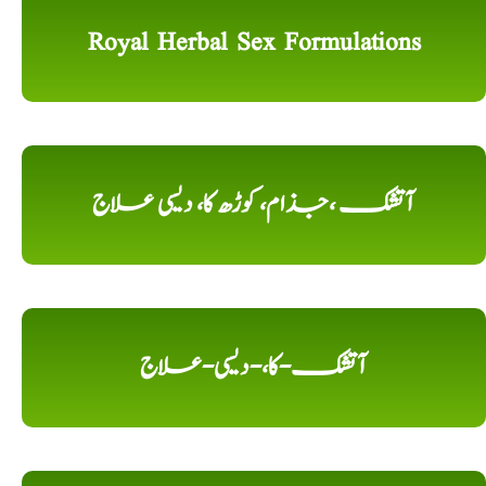
Royal Herbal Sex Formulations
آتشک ،جذام، کوڑھ کا، دیسی علاج
آتشک-کا،-دیسی-علاج