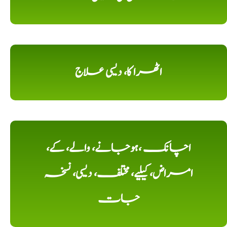
اٹھرا کا، دیسی علاج
اچانک ،ہوجانے، والے، کے،
امراض، کیلیے، مختلف، دیسی، نسخہ
جات