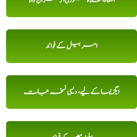
الشفاء، طلاء کستوری، زعفران والا
امر بیل کے فوائد
ایگزیما کے لیے، دیسی نسخہ جات