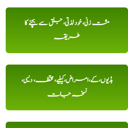
مشت زنی، خود لذتی، جلق سے بچنے کا
طریقہ
ہڈیوں،کے،امراض،کیلیے، مختلف، دیسی،
نسخہ جات