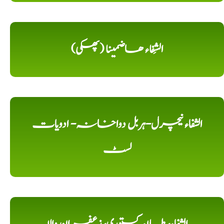
الشِفاء ھاضمینا (پھکی)
الشفاء نیچرل-ہربل دواخانہ- ادویات
لسٹ