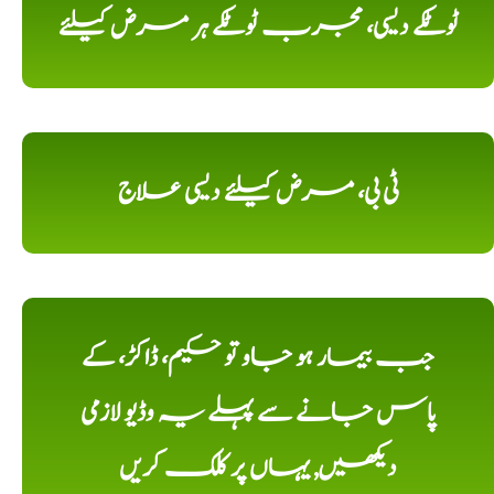
ٹوٹکے دیسی، مجرب ٹوٹکے ہر مرض کیلئے
ٹی بی، مرض کیلئے دیسی علاج
جب بیمار ہو جاو تو حکیم، ڈاکڑ، کے
پاس جانے سے پہلے یہ وڈیو لازمی
دیکھیں, یہاں پر کلک کریں