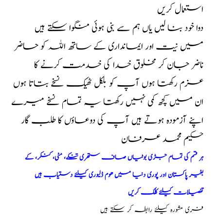
استعمال کریں
دوا خود بنا لیں یاں ہم سے بنی ہوئی منگوا سکتے ہیں
میں نیت اور ایمانداری کے ساتھ اللہ کو حاضر
ناضر جان کر مخلوق خدا کی خدمت کرنے کا
عزم رکھتا ہوں آپ کو بلکل ٹھیک نسخے بتاتا ہوں
ان میں کچھ کمی نہیں رکھتا یہ تمام نسخے میرے
اپنے آزمودہ ہوتے ہیں آپ کی دوعاؤں کا طلب گار
حکیم محمد عرفان
ہر قسم کی تمام جڑی بوٹیاں صاف ستھری تنکے، مٹی، کنکر، کے
بغیر پاکستان اور پوری دنیا میں ھوم ڈلیوری کیلئے دستیاب ہیں
تفصیلات کیلئے کلک کریں
فری مشورہ کیلئے رابطہ کر سکتے ہیں