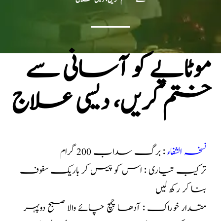
موٹاپے کو آسانی سے
ختم کریں، دیسی علاج
نسخہ الشفاء
: برگ سداب 200 گرام
ترکیب تیاری : اس کو پیس کر باریک سفوف
بنا کر رکھ لیں
مقدار خوراک : آدھا چمچ چائے والا صبح دوپہر