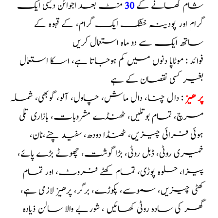
شام کھانے کے
30
منٹ بعد اجوائن دیسی ایک
گرام اور پودینہ خشک ایک گرام، کے قہوہ کے
ساتھ ایک سے دو ماہ استعمال کریں
فوائد : موٹاپا دنوں میں کم ہوجاتا ہے، اسکا استعمال
بغیر کسی نقصان کے ہے
پر ھیز
: دال چنا، دال ماش، چاول، آلو، گوبھی، شملہ
مرچ، تمام بوتلیں، ٹھنڈے مشروبات، بازاری تلی
ہوئی فرائی چیزیں، ٹھنڈا دودھ، سفید چنے،نان،
خمیری روٹی، ڈبل روٹی، بڑا گوشت، چھوٹے بڑے پائے،
پیزا، حلوہ پوڑی، تمام کھٹے فروٹ، اور تمام
کھٹی چیزیں، سموسے، پکوڑے، برگر، پرھیز لازمی ہے،
گھر کی سادہ روٹی کھائیں ، شوربے والا سالن ذیادہ