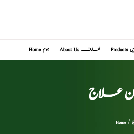
دیں
About Us تعارف
Home ہوم
سان علاج
ج
/
Home