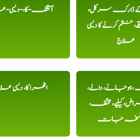
 کے ڈارک سرکل،
آتشک-کا،-دیسی-ع
، ختم کرنے کا دیسی
علاج
ہوجانے، والے،
اٹھرا کا، دیسی عل
ض، کیلیے، مختلف،
، نسخہ جات