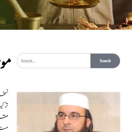
مو
Search
نسخہ 
ترک
مقدا
منہ 