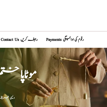
Payments رقوم کی ادائیگی
Contact Us رابطہ کریں
موٹاپا خت
دیسی طریق