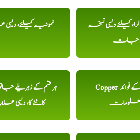
را، کیلئے دیسی نسخہ
نمونیہ کیلئے، دیسی 
جات
Copper تانبا کے فوائد
ہر قسم کے زہریلے جان
علومات
کاٹنے کا، دیسی علا