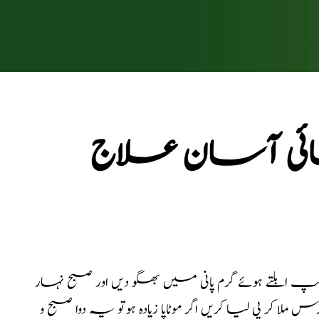
تہائی آسان علاج
ابلتے ہوئے گرم پانی میں بھگو دیں اور صبح نہار
 پی لیا کریں اگر موٹاپا زیادہ ہوتو یہ دوا صبح و