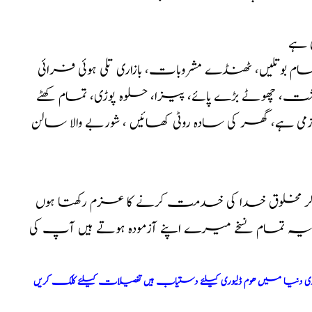
ی ہے
م بوتلیں، ٹھنڈے مشروبات، بازاری تلی ہوئی فرائی
گوشت، چھوٹے بڑے پائے، پیزا، حلوہ پوڑی، تمام کھٹے
ی ہے، گھر کی سادہ روٹی کھائیں ، شوربے والا سالن
کر مخلوق خدا کی خدمت کرنے کا عزم رکھتا ہوں
ا یہ تمام نسخے میرے اپنے آزمودہ ہوتے ہیں آپ کی
ری دنیا میں ھوم ڈلیوری کیلئے دستیاب ہیں تفصیلات کیلئے کلک کریں