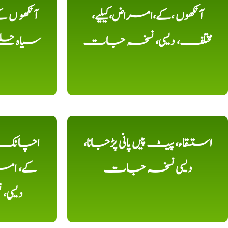
آنکھوں ،کے،امراض،کیلیے،
آنکھو ں
مختلف، دیسی، نسخہ جات
سیاہ حلقے
استسقاء، پیٹ پیں پانی پڑجانا،
اچانک ،
دیسی نسخہ جات
کے، امرا
دیسی