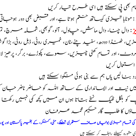
بھی پی سکتے ہیں اسی طرح تیار کریں
د : موٹابا تیزی کیساتھ ختم ہوتا ہے، اور قبض بھی دور ہوجات
ز
: دال چنا، دال ماش، چاول، آلو، گوبھی، شملہ مرچ، تما
ں، ٹھنڈا دودھ، سفید چنے،نان، خمیری روٹی، ڈبل روٹی، بڑا 
، اور تمام کھٹی چیزیں، سموسے، پکوڑے، برگر، پرھیز لازم
ہ استعمال کریں
خود بنا لیں یاں ہم سے بنی ہوئی منگوا سکتے ہیں
 نیت اور ایمانداری کے ساتھ اللہ کو حاضر ناضر جان 
و بلکل ٹھیک نسخے بتاتا ہوں ان میں کچھ کمی نہیں رکھت
اؤں کا طلب گار حکیم محمد عرفان
م کی تمام جڑی بوٹیاں صاف ستھری تنکے، مٹی، کنکر، کے بغیر پاکستان اور پو
شورہ کیلئے رابطہ کر سکتے ہیں