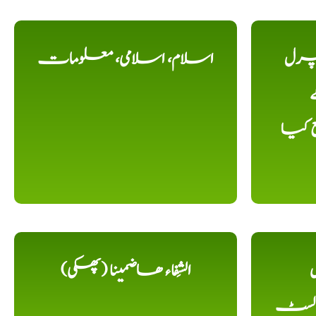
یچرل
اسلام، اسلامی، معلومات
ے
ع کیا
ل
الشِفاء ھاضمینا (پھکی)
 لسٹ