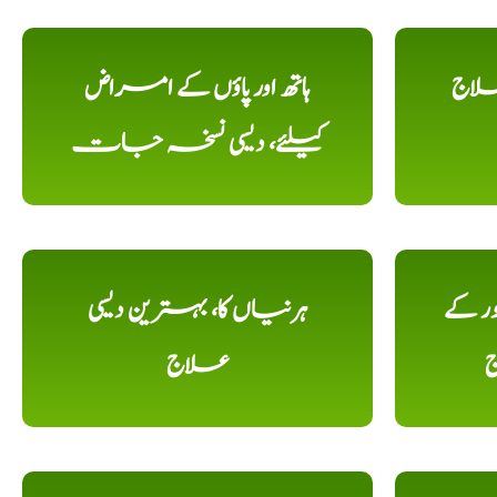
علاج
ہاتھ اور پاؤں کے امراض
کیلئے، دیسی نسخہ جات
ور کے
ہرنیاں کا، بہترین دیسی
ج
علاج