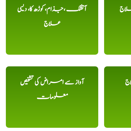
لاج
آتشک ،جذام، کوڑھ کا، دیسی
علاج
اج
آواز سے امراض کی تشخیص
معلومات