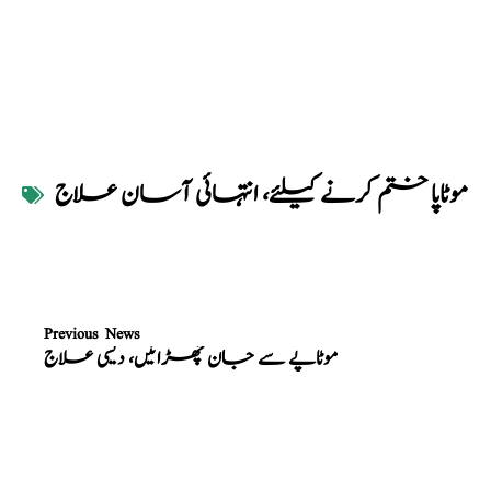
موٹاپا ختم کرنے کیلئے، انتہائی آسان علاج
Previous News
موٹاپے سے جان چھڑائیں، دیسی علاج