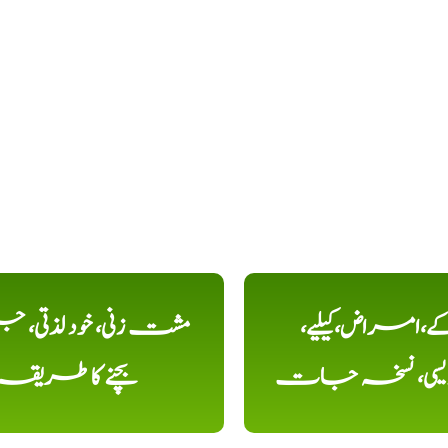
کے،امراض،کیلیے،
مشت زنی، خود لذتی، ج
دیسی، نسخہ جات
بچنے کا طریقہ