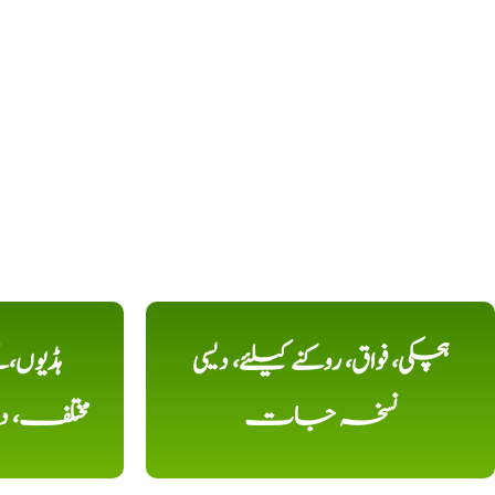
ہچکی، فواق، روکنے کیلئے، دیسی
ہڈیوں،
نسخہ جات
مختلف، 