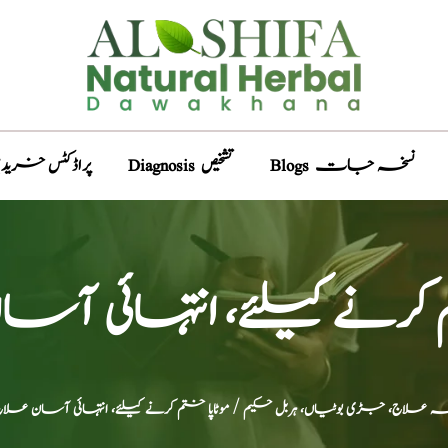
Blogs نسخہ جات
Diagnosis تشخیص
Products پراڈکٹس خری
م کرنے کیلئے، انتہائی آ
ہ علاج، جڑی بوٹیاں، ہربل حکیم
/ موٹاپا ختم کرنے کیلئے، انتہائی آسان علا