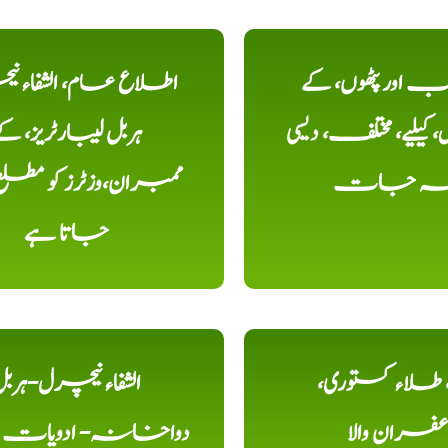
اور پٹھوں، کے
اطلاع عام، الشفاء ن
یلیے، مختلف، دیسی
ہربل لیبارٹریز، ک
خہ جات
ممبران،وزٹرز کو مطل
جاتا ہے
ء، طلاء کستوری،
الشفاء نیچرل-ہرب
عفران والا
دواخانہ- ادویات