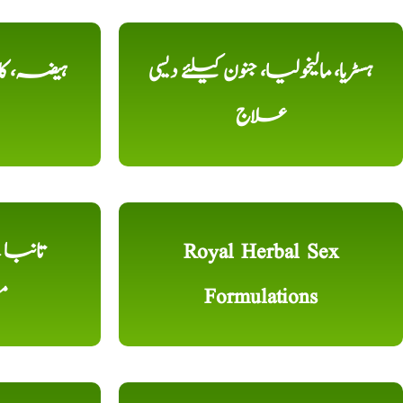
ہسٹریا، مالیخولیا، جنون کیلئے دیسی
ہیضہ، کال
علاج
Royal Herbal Sex
Formulations
م