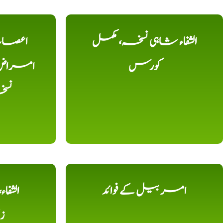
الشفاء شاہی نسخہ، مکمل
اعصاب 
کورس
امراض، ک
نس
امر بیل کے فوائد
الشفا
ز