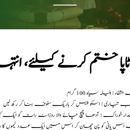
ٹاپا ختم کرنے کیلئے، ان
الشفاء : ہلیلہ سیاہ 100 گرام
یب تیاری : اسکو پیس کر باریک سفوف بنا کر رکھ لیں
ر خوراک : آدھا چمچ چائے والا روزانہ رات کو ایک کپ 
اس پانی کو پن چھان کر اس میں ایک عدد لیموں کا رس ملا کر