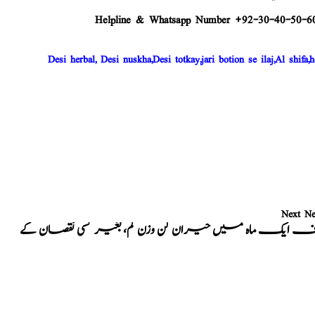
Helpline & Whatsapp Number +92-30-40-50-6
Desi herbal, Desi nuskha,Desi totkay,jari botion se ilaj,Al shifa,h
Next N