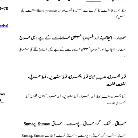
0-70
مشت زنی–Hand practice دیسی علاج مشت زنی کرنے سے اس کا نقصان اور
اس کا
erbal
بخار – ٹائیفائیڈ اور ملیریا جیسی علامات کے لیے دیسی علاج
بخار – ٹائیفائیڈ اور ملیریا جیسی علامات کے لیے دیسی علاج گلے کی خرابی
اور
قسط بحری، طبِ نبوی قسط البحری، قسط شیریں، قسط عربی،
كشطت، قشطت
ews
قسط بحری، طبِ نبوی قسط البحری، قسط شیریں، قسط عربی، كشطت، قشطت قسط
موٹاپا ختم، صرف ایک ماہ میں حیران کن وزن کم، بغیر کسی نقصان کے
بحری ہمارے
Sumaq, Sumac سماق – سُمک – گرد سماق – پوست – سماق
Sumaq, Sumac سماق – سُمک – گرد سماق – پوست – سماق نوٹ ؟ ہمارے