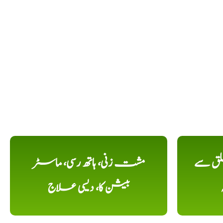
لق سے
مشت زنی، ہاتھ رسی، ماسٹر
بیشن کا، دیسی علاج