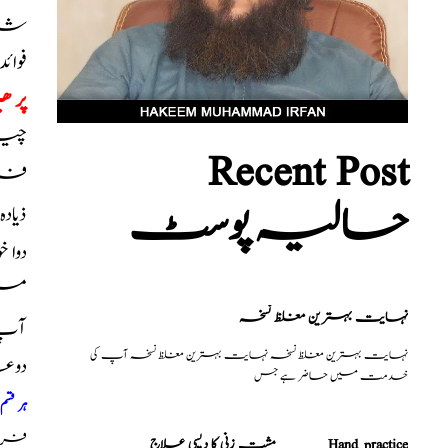
شام 
فوائ
پر ھی
چیزی
Recent Post
فروٹ
حالیہ پوسٹ
ذیاد
دوا 
میں
نہایت بہترین مغلظ نسخہ
آپ ک
نہایت بہترین مغلظ نسخہ نہایت بہترین مغلظ نسخہ آپ کی
دوع
خدمت میں حاضر ہے جس
ہر قس
فری م
مشت زنی کا دیسی علاج _______Hand practice