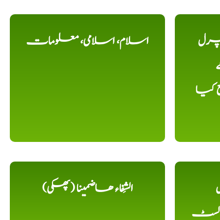
یچرل
اسلام، اسلامی، معلومات
ے
ع کیا
ل
الشِفاء ھاضمینا (پھکی)
 لسٹ