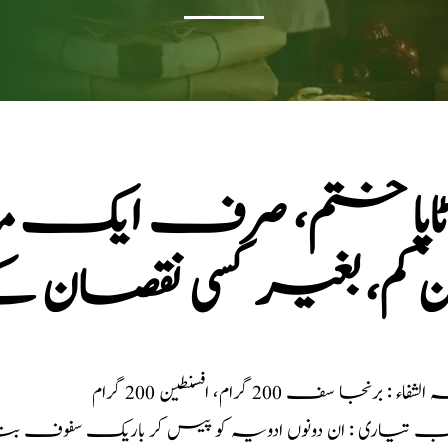
ٹاپا ختم، صرف ایک م
ن کم، بغیر کسی نقصان ک
شفاء : برنجا سف 200 گرام، افسنطین 200 گرام
ب تیاری : ان دونوں ادویہ کو پیس کر باریک سفوف بنا ک