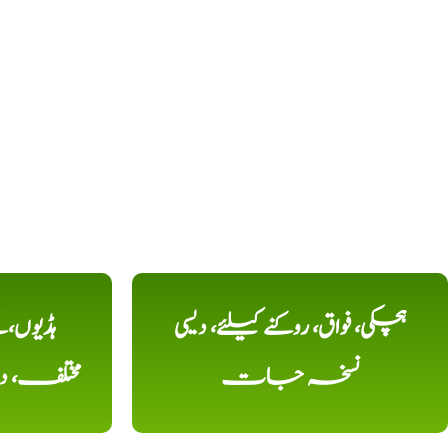
ہچکی، فواق، روکنے کیلئے، دیسی
ہڈیوں،
نسخہ جات
مختلف، 