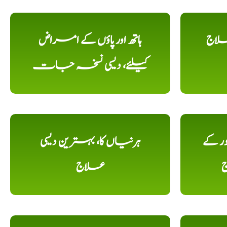
علاج
ہاتھ اور پاؤں کے امراض
کیلئے، دیسی نسخہ جات
ور کے
ہرنیاں کا، بہترین دیسی
ج
علاج