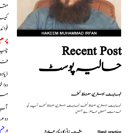
مقد
کیسا
فوا
پر ھی
Recent Post
چیزی
حالیہ پوسٹ
فروٹ
ذیاد
دوا 
نہایت بہترین مغلظ نسخہ
میں
نہایت بہترین مغلظ نسخہ نہایت بہترین مغلظ نسخہ آپ کی
آپ ک
خدمت میں حاضر ہے جس
دوع
ہر قس
مشت زنی کا دیسی علاج _______Hand practice