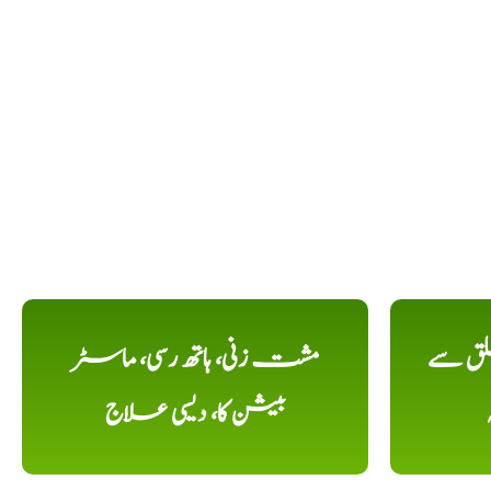
لق سے
مشت زنی، ہاتھ رسی، ماسٹر
بیشن کا، دیسی علاج