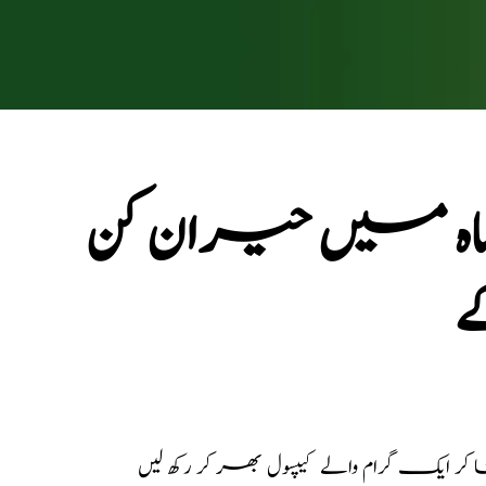
اہ میں حیران کن
ے
ر ایک گرام والے کیپسول بھر کر رکھ لیں