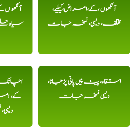
آنکھوں ،کے،امراض،کیلیے،
آنکھو ں
مختلف، دیسی، نسخہ جات
سیاہ حلقے
استسقاء، پیٹ پیں پانی پڑجانا،
اچانک ،
دیسی نسخہ جات
کے، امرا
دیسی