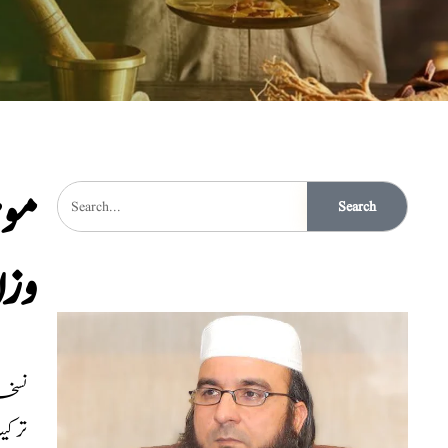
مو
Search
وز
نسخہ ال
ترکی