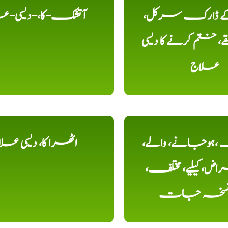
 کے ڈارک سرکل،
آتشک-کا،-دیسی-ع
، ختم کرنے کا دیسی
علاج
ہوجانے، والے،
اٹھرا کا، دیسی عل
ض، کیلیے، مختلف،
، نسخہ جات