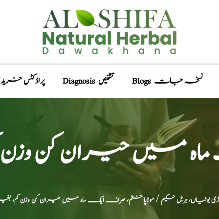
Blogs نسخہ جات
Diagnosis تشخیص
Products پراڈکٹس خری
اہ میں حیران کن وزن ک
بوٹیاں، ہربل حکیم
/ موٹاپا ختم، صرف ایک ماہ میں حیران کن وزن کم، بغی