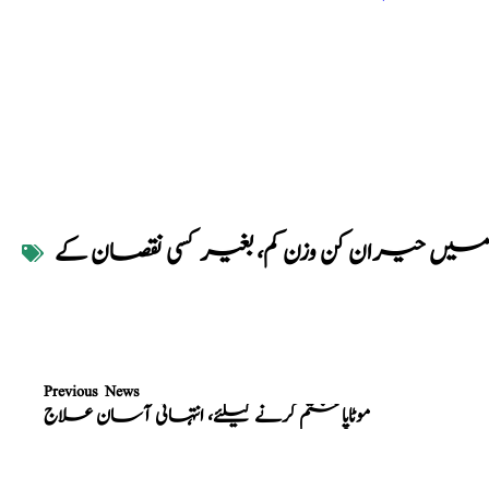
میں حیران کن وزن کم، بغیر کسی نقصان کے
Previous News
موٹاپا ختم کرنے کیلئے، انتہائی آسان علاج