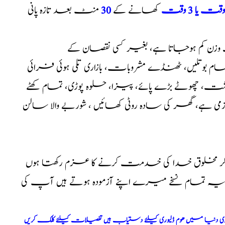
کھانے کے
30
منٹ بعد تازہ پانی
زن کم ہوجاتا ہے، بغیر کسی نقصان کے
م بوتلیں، ٹھنڈے مشروبات، بازاری تلی ہوئی فرائی
گوشت، چھوٹے بڑے پائے، پیزا، حلوہ پوڑی، تمام کھٹے
ی ہے، گھر کی سادہ روٹی کھائیں ، شوربے والا سالن
کر مخلوق خدا کی خدمت کرنے کا عزم رکھتا ہوں
ا یہ تمام نسخے میرے اپنے آزمودہ ہوتے ہیں آپ کی
ری دنیا میں ھوم ڈلیوری کیلئے دستیاب ہیں تفصیلات کیلئے کلک کریں