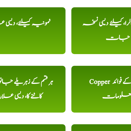
را، کیلئے دیسی نسخہ
نمونیہ کیلئے، دیسی 
جات
Copper تانبا کے فوائد
ہر قسم کے زہریلے جان
علومات
کاٹنے کا، دیسی علا