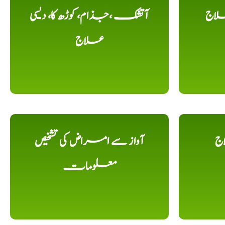
لاج
آتشک ،جذام، کوڑھ کا، دیسی
علاج
اج
آواز سے امراض کی تشخیص
معلومات