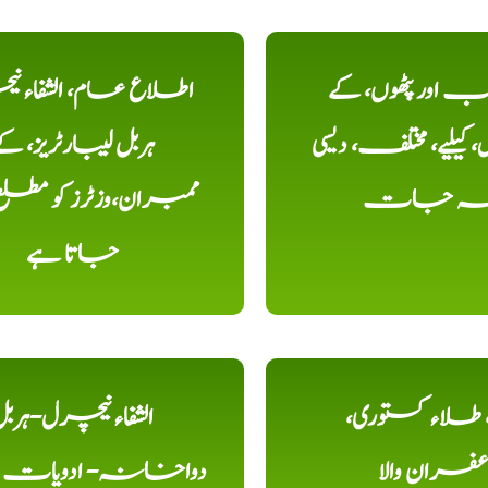
اور پٹھوں، کے
اطلاع عام، الشفاء ن
یلیے، مختلف، دیسی
ہربل لیبارٹریز، ک
خہ جات
ممبران،وزٹرز کو مطل
جاتا ہے
ء، طلاء کستوری،
الشفاء نیچرل-ہرب
عفران والا
دواخانہ- ادویات