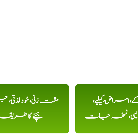
کے،امراض،کیلیے،
مشت زنی، خود لذتی، ج
دیسی، نسخہ جات
بچنے کا طریقہ