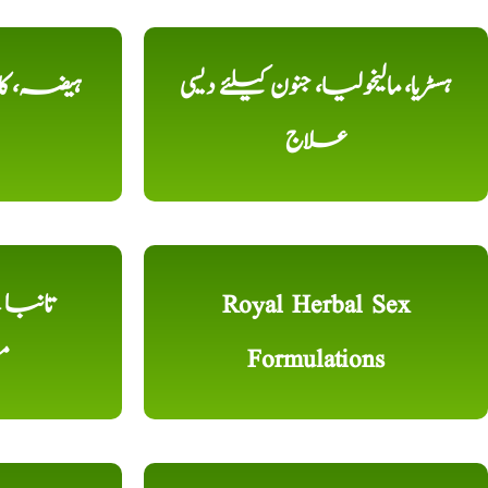
ہسٹریا، مالیخولیا، جنون کیلئے دیسی
ہیضہ، کال
علاج
Royal Herbal Sex
Formulations
م