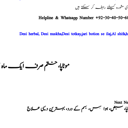
شورہ کیلئے رابطہ کر سکتے ہیں
Helpline & Whatsapp Number +92-30-40-50-6
Desi herbal, Desi nuskha,Desi totkay,jari botion se ilaj,Al shifa,h
موٹاپا، ختم صرف ایک ماہ 
Next N
اپا، قبض، ہوا گیس، جسم کے درد، بہترین دیسی علاج