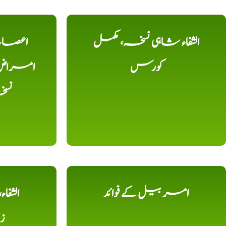
الشفاء شاہی نسخہ، مکمل
اعصاب 
کورس
امراض، ک
نس
امر بیل کے فوائد
الشفا
ز