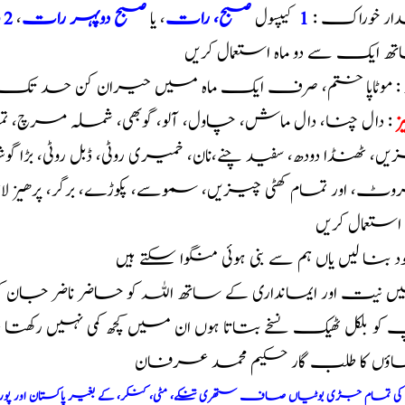
ار خوراک :
1
کیپسول
صبح، رات
، یا
صبح دوپہر رات
،
2 وقت یا 3 وقت
تھ ایک سے دو ماہ استعمال کریں
ئد : موٹاپا ختم، صرف ایک ماہ میں حیران کن حد تک و
ز
: دال چنا، دال ماش، چاول، آلو، گوبھی، شملہ مرچ، تما
ں، ٹھنڈا دودھ، سفید چنے،نان، خمیری روٹی، ڈبل روٹی، بڑا 
، اور تمام کھٹی چیزیں، سموسے، پکوڑے، برگر، پرھیز لازم
ہ استعمال کریں
خود بنا لیں یاں ہم سے بنی ہوئی منگوا سکتے ہیں
 نیت اور ایمانداری کے ساتھ اللہ کو حاضر ناضر جان 
و بلکل ٹھیک نسخے بتاتا ہوں ان میں کچھ کمی نہیں رکھت
اؤں کا طلب گار حکیم محمد عرفان
م کی تمام جڑی بوٹیاں صاف ستھری تنکے، مٹی، کنکر، کے بغیر پاکستان اور پو