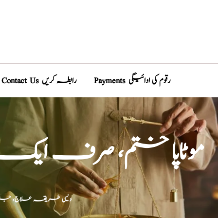
Payments رقوم کی ادائیگی
Contact Us رابطہ کریں
موٹاپا ختم، صرف ایک م
دیسی طریقہ علاج، جڑی 