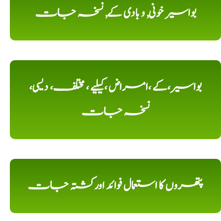
بواسیر خونی, و بادی کے, نسخہ جات
بواسیر،کے ،امراض ،کیلیے ، مختلف، دیسی،
نسخہ جات
پتھروں کا استعمال فوائد اورکشتہ جات