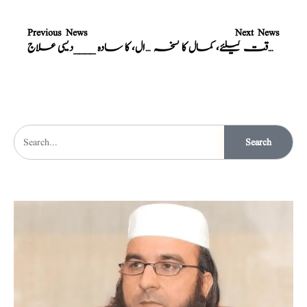
Previous News
Next News
برداشت سے باہر نہ سنبھالی جانے والی، مردانہ طاقت کیلئے، کمال کا نسخہ
قوت باہ ،اور سرعت انزال، کا سادہ ____دیسی علاج
Search