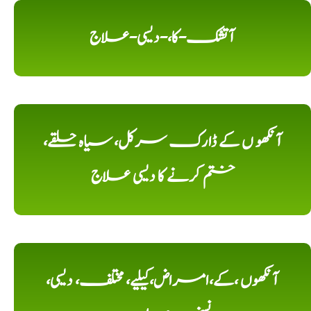
آتشک-کا،-دیسی-علاج
آنکھو ں کے ڈارک سرکل، سیاہ حلقے،
ختم کرنے کا دیسی علاج
آنکھوں ،کے،امراض،کیلیے، مختلف، دیسی،