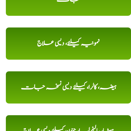
نمونیہ کیلئے، دیسی علاج
ہیضہ، کالرا، کیلئے دیسی نسخہ جات