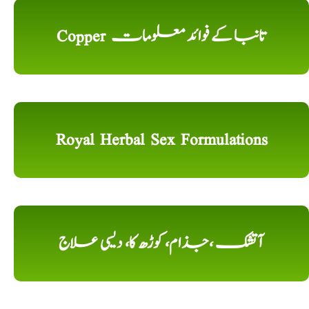
Copper تانبا کے فوائد معلومات
Royal Herbal Sex Formulations
آتشک ،جذام، کوڑھ کا، دیسی علاج