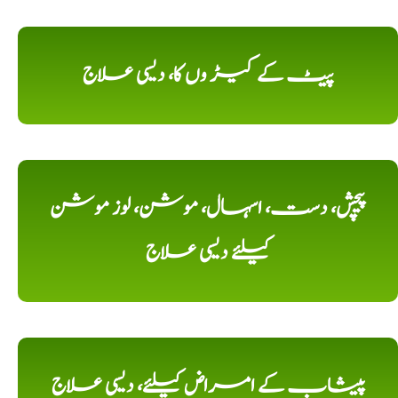
پیٹ کے کیڑ وں کا، دیسی علاج
پیچش، دست، اسہال، موشن، لوز موشن
کیلئے دیسی علاج
پیشاب کے امراض کیلئے، دیسی علاج