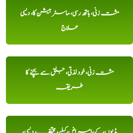
مشت زنی، ہاتھ رسی، ماسٹر بیشن کا، دیسی
علاج
مشت زنی، خود لذتی، جلق سے بچنے کا
طریقہ
ہڈیوں،کے،امراض،کیلیے، مختلف، دیسی،