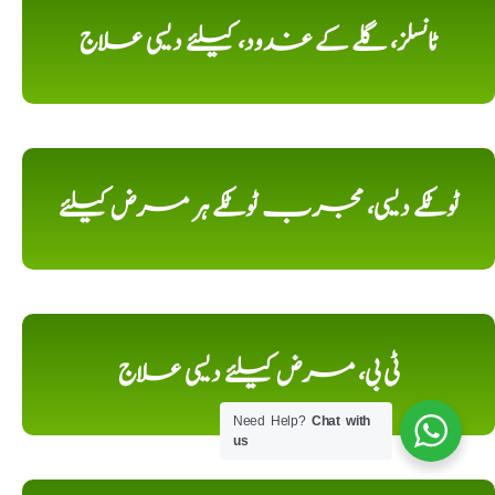
ٹانسلز، گلے کے غدود، کیلئے دیسی علاج
ٹوٹکے دیسی، مجرب ٹوٹکے ہر مرض کیلئے
ٹی بی، مرض کیلئے دیسی علاج
Need Help?
Chat with
us