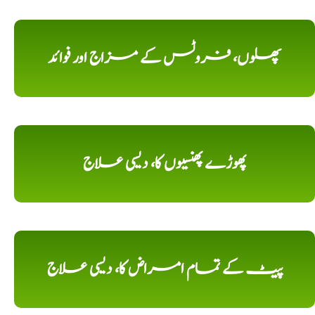
پھلوں، فروٹس کے مزاج اور فوائد
پھوڑے پھنسیوں کا، دیسی علاج
پیٹ کے تمام امراض کا، دیسی علاج