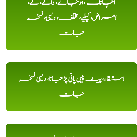
اچانک ،ہوجانے، والے، کے،
امراض، کیلیے، مختلف، دیسی، نسخہ
جات
استسقاء، پیٹ پیں پانی پڑجانا، دیسی نسخہ
جات