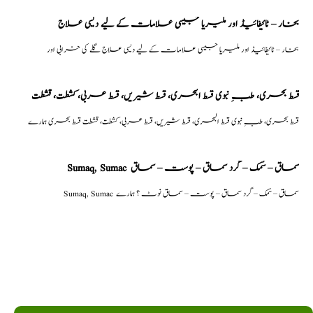
بخار – ٹائیفائیڈ اور ملیریا جیسی علامات کے لیے دیسی علاج
بخار – ٹائیفائیڈ اور ملیریا جیسی علامات کے لیے دیسی علاج گلے کی خرابی اور
قسط بحری، طبِ نبوی قسط البحری، قسط شیریں، قسط عربی، كشطت، قشطت
قسط بحری، طبِ نبوی قسط البحری، قسط شیریں، قسط عربی، كشطت، قشطت قسط بحری ہمارے
Sumaq, Sumac سماق – سُمک – گرد سماق – پوست – سماق
Sumaq, Sumac سماق – سُمک – گرد سماق – پوست – سماق نوٹ ؟ ہمارے