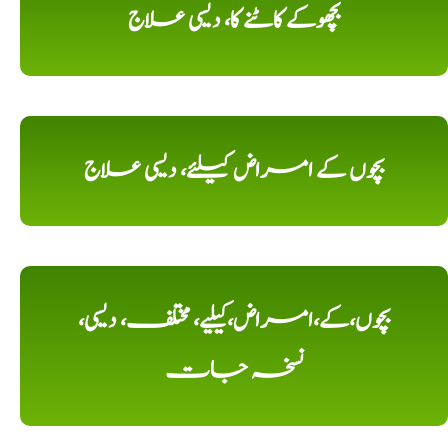
بچھوکے کاٹنے کا، دیسی علاج
بچوں کے امراض کیلئے، دیسی علاج
بچوں،کے،امراض،کیلیے، مختلف، دیسی،
نسخہ جات