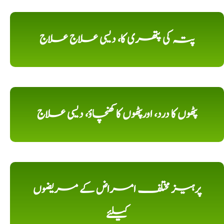
پتہ کی پتھری کا، دیسی علاج علاج
پٹھوں کا درد، اورپٹھوں کا کھنچاؤ، دیسی علاج
پرہیز مختلف امراض کے مریضوں
کیلئے