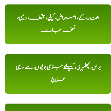
بخار،کے، امراض، کیلیے، مختلف، دیسی،
نسخہ جات
برص، پھلہری، کیلئے جڑی بوٹیوں، سے دیسی
علاج