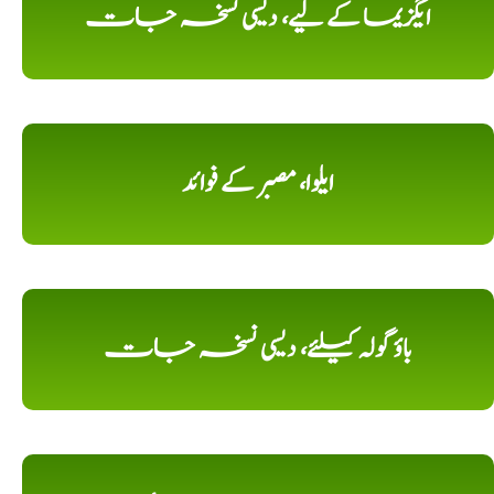
ایگزیما کے لیے، دیسی نسخہ جات
ایلوا، مصبر کے فوائد
باؤ گولہ کیلئے، دیسی نسخہ جات