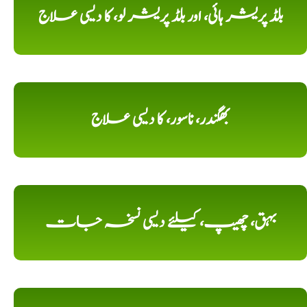
بلڈ پریشر ہائی، اور بلڈ پریشر لو، کا دیسی علاج
بھگندر، ناسور، کا دیسی علاج
بہق، چھیپ، کیلئے دیسی نسخہ جات