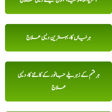
ہسٹریا، مالیخولیا، جنون کیلئے دیسی علاج
ہرنیاں کا، بہترین دیسی علاج
ہر قسم کے زہریلے جانور کے کاٹنے کا، دیسی
علاج