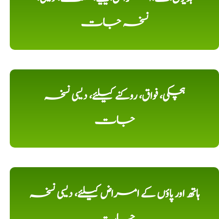
نسخہ جات
ہچکی، فواق، روکنے کیلئے، دیسی نسخہ
جات
ہاتھ اور پاؤں کے امراض کیلئے، دیسی نسخہ
جات