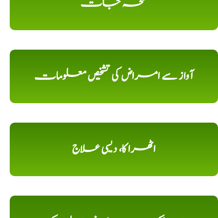
نسخہ جات
آواز سے امراض کی تشخیص معلومات
اٹھرا کا، دیسی علاج