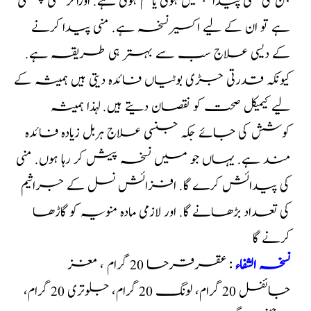
جن کی منی پیدا نہیں ہوتی یا کم ہوتی ہے. اوراگر منی پتلی
ہے تو ان کے لیے اکسیر نسخہ ہے. منی پیدا کرنے
کے دیسی علاج سب سے بہتر ہی طریقہ ہے.
کیونکہ قدرتی جڑی بوٹیاں فائدہ دیتی ہیں ہمیشہ کے
لیے کیمیکل صحت کو نقصان دیتے ہیں. لہذا ہمیشہ
کوشش کی جائے جکہ جنسی علاج ہربل زیادہ فائدہ
مند ہے. یہاں جو میں نسخہ پیش کر رہا ہوں. منی
کی پیدائش کرے گا. افزائش نسل کے جراثیم
کی تعداد بڑھانے گا. اور لازمی مادہ منویہ کو گاڑھا
کرنے گا
نسخہ الشفاء
: عقرقرحا 20 گرام ، مغز
جائفل 20 گرام، لونگ 20 گرام، جلوتری 20 گرام،