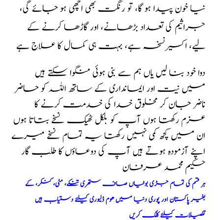
نیا خون پیدا ہو گا، تو رنگت بھی اچھی ہو جائے گی،
جراثیم کی تعداد بڑھانے، اور گاڑھا کرنے کے
لیے، اکسیر نسخہ ہے، بہت ہی کمال کا علاج ہے
دوا خود بنا لیں یاں ہم سے بنی ہوئی منگوا سکتے ہیں
میں نیت اور ایمانداری کے ساتھ اللہ کو حاضر
ناضر جان کر مخلوق خدا کی خدمت کرنے کا
عزم رکھتا ہوں آپ کو بلکل ٹھیک نسخے بتاتا ہوں
ان میں کچھ کمی نہیں رکھتا یہ تمام نسخے میرے
اپنے آزمودہ ہوتے ہیں آپ کی دوعاؤں کا طلب گار
حکیم محمد عرفان
ہر قسم کی تمام جڑی بوٹیاں صاف ستھری تنکے، مٹی، کنکر، کے
بغیر پاکستان اور پوری دنیا میں ھوم ڈلیوری کیلئے دستیاب ہیں
تفصیلات کیلئے کلک کریں