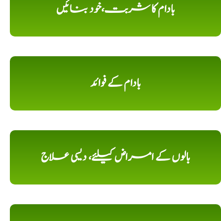
بادام کا شربت،خود بنائیں
بادام کے فوائد
بالوں کے امراض کیلئے، دیسی علاج