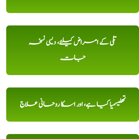
تلی کے امراض کیلئے، دیسی نسخہ
جات
تھلیسمیا کیا ہے، اور اسکا روحانی علاج