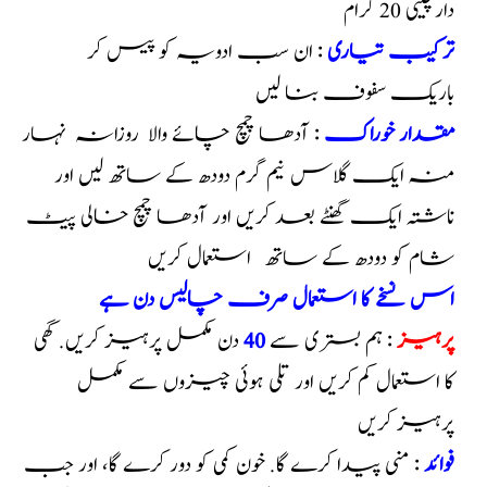
دارچینی 20 گرام
ترکیب تیاری
: ان سب ادویہ کو پیس کر
باریک سفوف بنا لیں
مقدار خوراک
: آدھا چمچ چائے والا روزانہ نہار
منہ ایک گلاس نیم گرم دودھ کے ساتھ لیں اور
ناشتہ ایک گھنٹے بعد کریں اور آدھا چمچ خالی پیٹ
شام کو دودھ کے ساتھ استعمال کریں
اس نسخے کا استعمال صرف چالیس دن ہے
پرہیز
: ہم بستری سے
40
دن مکمل پرہیز کریں. گھی
کا استعمال کم کریں اور تلی ہوئی چیزوں سے مکمل
پرہیز کریں
فوائد
: منی پیدا کرے گا. خون کمی کو دور کرے گا، اور جب