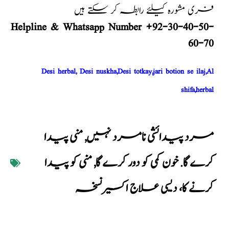
فری مشورہ کیلئے رابطہ کر سکتے ہیں
Helpline & Whatsapp Number +92-30-40-50-
60-70
Desi herbal, Desi nuskha,Desi totkay,jari botion se ilaj,Al
shifa,herbal
مرد پیدائشی نامرد نہیں
,
منی پیدا
کرے گا. خون کمی کو دور کرے گا
,
منی کو پیدا
کرنے کا، دیسی علاج اکسیر نسخہ