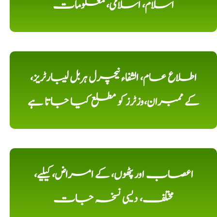
اسلام، اسلامی، معلومات
اطلاع عام، الشفاء نیچرل ہربل لیبارٹریز،
کے ممبران،وزٹرز کو مطلع کیا جاتا ہے
اعصاب اور پٹھوں، کے امراض، کیلیے،
مختلف، دیسی نسخہ جات