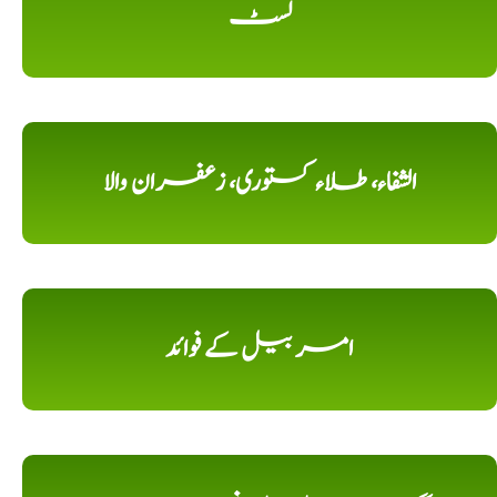
لسٹ
الشفاء، طلاء کستوری، زعفران والا
امر بیل کے فوائد