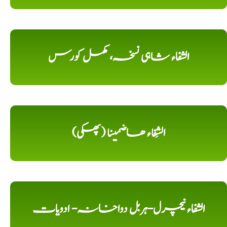
الشفاء شاہی نسخہ، مکمل کورس
الشِفاء ھاضمینا (پھکی)
الشفاء نیچرل-ہربل دواخانہ- ادویات