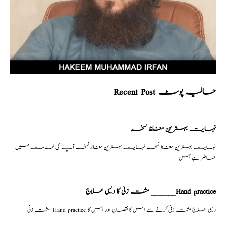
Recent Post حالیہ پوسٹ
نہایت بہترین مغلظ نسخہ
نہایت بہترین مغلظ نسخہ نہایت بہترین مغلظ نسخہ آپ کی خدمت میں
حاضر ہے جس
مشت زنی کا دیسی علاج _______Hand practice
مشت زنی–Hand practice دیسی علاج مشت زنی کرنے سے اس کا نقصان اور اس کا