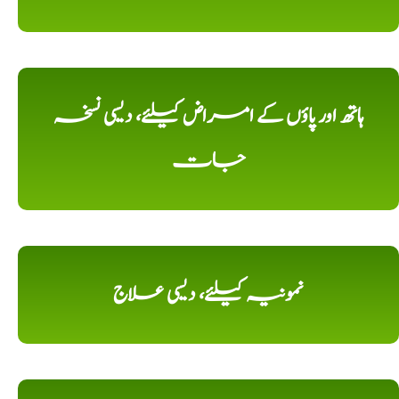
ہاتھ اور پاؤں کے امراض کیلئے، دیسی نسخہ
جات
نمونیہ کیلئے، دیسی علاج