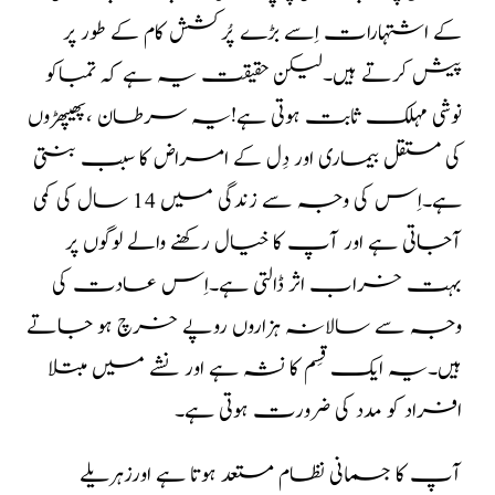
کے اشتہارات اِسے بڑے پُرکشش کام کے طور پر
پیش کرتے ہیں۔لیکن حقیقت یہ ہے کہ تمباکو
نوشی مہلک ثابت ہوتی ہے!یہ سرطان ،پھیپھڑوں
کی مستقل بیماری اور دِل کے امراض کا سبب بنتی
ہے۔اِس کی وجہ سے زندگی میں 14 سال کی کمی
آجاتی ہے اور آپ کا خیال رکھنے والے لوگوں پر
بہت خراب اثر ڈالتی ہے۔اِس عادت کی
وجہ سے سالانہ ہزاروں روپے خرچ ہو جاتے
ہیں۔یہ ایک قِسم کا نشہ ہے اور نشے میں مبتلا
افراد کو مدد کی ضرورت ہوتی ہے۔
آپ کا جسمانی نظام مستعد ہوتا ہے اورزہریلے