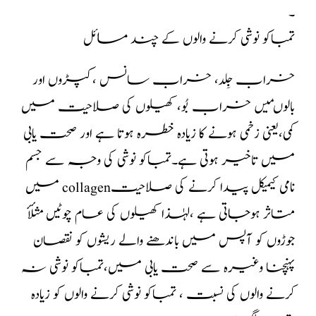
۔
تمباکو نوشی کرنے والوں کے چند مسائل
خراب جِلد، خراب سانس ،کپڑوں اور
بالوںمیں خراب بُو، کھیلوں کی صلاحیت میں
کمی،یعنی زخمی ہونے کا زیادہ خطرہ ہوتا ہے اور صحت یابی
میں تاخیر ہوتی ہے۔تمباکو نوشی کی وجہ سے جسم
میں collagenنامی کیمیکل پیدا کرنے کی صلاحیت
متاثر ہوجاتی ہے ،لہٰذا کھیلوں کی عام چوٹیں مثلأٔ
جوڑوں کو آپس میں باندھنے والے ریشوں کو نقصان
پہنچنا وغیرہ سے صحت یابی میں،تمباکو نوشی نہ
کرنے والوں کی نسبت ، تمباکو نوشی کرنے والوں کو زیادہ