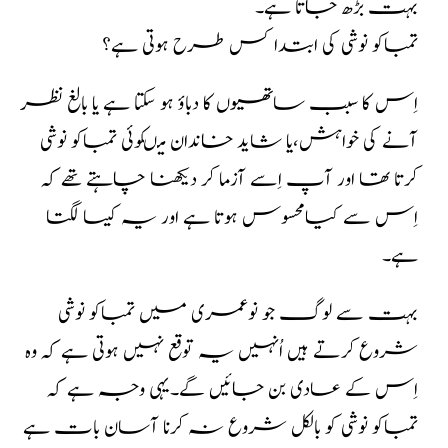
بہت بڑھ جاتا ہے۔
تمباکو نوشی کی ابتدا کس طرح ہوتی ہے؟
اِس کا سبب ساتھیوں کا دباؤ ہو سکتا ہے یا بالغ نظر
آنے کی خواہش،یا شاید خاندان میںکوئی تمباکو نوشی
کرتا تھا اور آپ اِسے آزما کر دیکھنا چاہتے تھے کہ
اِس سے کیامحسوس ہوتا ہے اور یہ کیسا لگتا
ہے۔
بہت سے لوگ جو نوعمری میں تمباکو نوشی
شروع کرتے ہیں اُنہیں یہ توقع نہیں ہوتی ہے کہ وہ
اِس کے عادی بن جائیں گے۔یہی وجہ ہے کہ
تمباکو نوشی کو بالکل شروع نہ کرنا آسان بات ہے