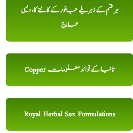
ہر قسم کے زہریلے جانور کے کاٹنے کا، دیسی
علاج
Copper تانبا کے فوائد معلومات
Royal Herbal Sex Formulations