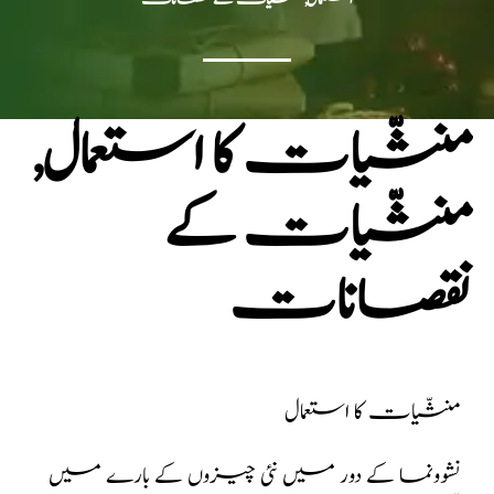
منشّیات کا استعمال,
منشّیات کے
نقصانات
منشّیات کا استعمال
نشوونما کے دور میں نئی چیزوں کے بارے میں