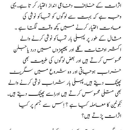
اثرات کے خلاف دفاعی انداز اختیار کر تا ہے۔یہی
وجہ ہے کہ بہت سے لوگوں کو تمباکو نوشی کی
عادت اختیار کرنے میں کچھ وقت لگتا ہے ۔
مثال کے طور پر پہلی بار تمباکو نوشی کرنے والے
اکثر اوقات گلے اور پھیپھڑوں میں درد یاجلن
محسوس کرتے ہیں اور بعض لوگوں کی طبیعت بھی
خراب ہوجاتی اور وہ شروع میں سگریٹ
پھینک دیتے ہیں۔پہلی بار شراب نوشی کرنے والے
بھی متلی محسوس کرتے ہیں اوراِسے پھینک دیتے ہیں۔
نِکوٹین کا معاملہ کیا ہے ؟ اِس سے جسم پر کیا
اثرات پڑتے ہیں؟