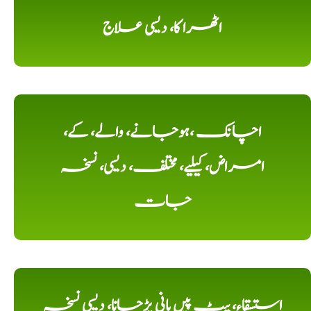
اٹھرا کا، دیسی علاج
اچانک ،ہوجانے، والے، کے،
امراض، کیلیے، مختلف، دیسی، نسخہ
جات
استسقاء، پیٹ پیں پانی پڑجانا، دیسی نسخہ