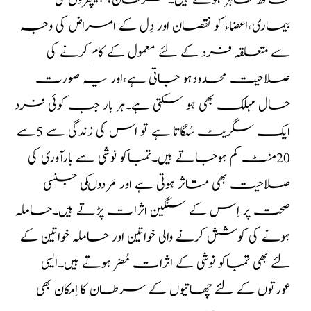
ساتھ ظاہر ہوتے ہیں۔سرطان، پھیپھڑوں کی
بیماری،اعضاء کو نقصان اور دِل کے امراض کی وجہ
سے متعلقہ فرد کے لئے معمول کے کام کرنے کی
صلاحیت محدودہو جاتی ہے،اور یہ صورت
حال مہلک بھی ہو سکتی ہے۔ہر بار جب کوئی فرد
ایک سگریٹ سُلگاتا ہے تو اس کی زندگی سے 5سے
20منٹ کم ہوجاتے ہیں۔تمباکو نوشی سے بارآوری کی
صلاحیت بھی متاثر ہوتی ہے اور مَردوںکی جنسی
صحت پر اِس کے سنگین اثرات پڑتے ہیں۔حاملہ
ہونے کی کوشش کرنے والی خواتین اور حاملہ خواتین کے
لئے بھی تمباکو نوشی کے اثرات مُضر ہوتے ہیں۔ایسی
عورتوں کے لئے چھاتیوں کے سرطان کا اِمکان بھی