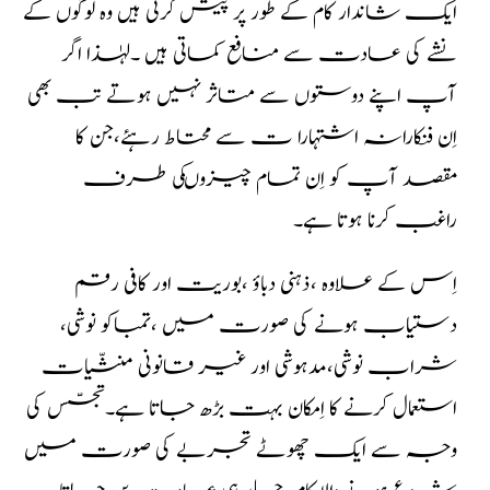
ایک شاندار کام کے طور پر پیش کرتی ہیں وہ لوگوں کے
نشے کی عادت سے منافع کماتی ہیں ۔لہٰذا اگر
آپ اپنے دوستوں سے متاثر نہیں ہوتے تب بھی
اِن فنکارانہ اشتہارا ت سے محتاط رہئے،جن کا
مقصد آپ کو اِن تمام چیزوںکی طرف
راغب کرنا ہوتا ہے۔
اِس کے علاوہ ،ذہنی دباؤ ،بوریت اور کافی رقم
دستیاب ہونے کی صورت میں ،تمباکو نوشی،
شراب نوشی،مدہوشی اور غیر قانونی منشّیات
استعمال کرنے کا اِمکان بہت بڑھ جاتا ہے۔تجسّس کی
وجہ سے ایک چھوٹے تجربے کی صورت میں