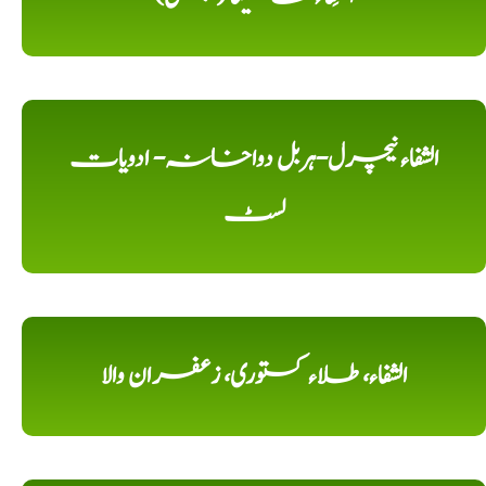
الشفاء نیچرل-ہربل دواخانہ- ادویات
لسٹ
الشفاء، طلاء کستوری، زعفران والا