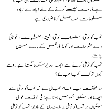
شروع ہونے والا کام ،جلد ہی عادت بن جاتا
ہے۔دُرست فیصلے کرنے کے لئے زیادہ سے زیادہ
معلومات حاصل کرنا ضروری ہے۔
تمباکو نوشی، شراب نوشی، شِیشہ، منشّیات ، توانائی
والے مشروبات اور کولڈ ڈرنکس کے بارے میں
پڑھئے۔
تمباکو نوشی کرنے سے اچھا اور پُرسکون لگتا ہے ۔اِسے
کیوں ترک کیا جائے؟
در حقیقت یہ عام خیال ہے کہ تمباکو نوشی سے
اچھا اور سکون محسوس ہوتا ہے! فی الوقت عوامی
جگہوں پر تمباکو نوشی پر پابندی کے باوجود تمباکو نوشی