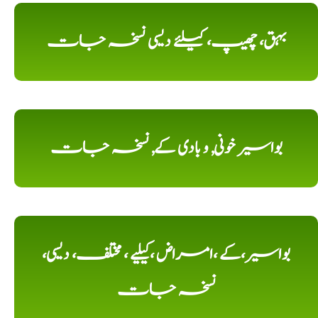
بہق، چھیپ، کیلئے دیسی نسخہ جات
بواسیر خونی, و بادی کے, نسخہ جات
بواسیر،کے ،امراض ،کیلیے ، مختلف، دیسی،
نسخہ جات