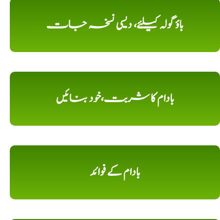
باؤ گولہ کیلئے، دیسی نسخہ جات
بادام کا شربت،خود بنائیں
بادام کے فوائد