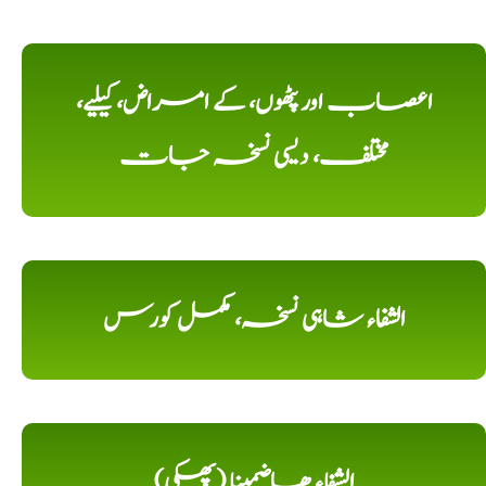
اعصاب اور پٹھوں، کے امراض، کیلیے،
مختلف، دیسی نسخہ جات
الشفاء شاہی نسخہ، مکمل کورس
الشِفاء ھاضمینا (پھکی)