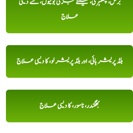
برص، پھلہری، کیلئے جڑی بوٹیوں، سے دیسی
علاج
بلڈ پریشر ہائی، اور بلڈ پریشر لو، کا دیسی علاج
بھگندر، ناسور، کا دیسی علاج