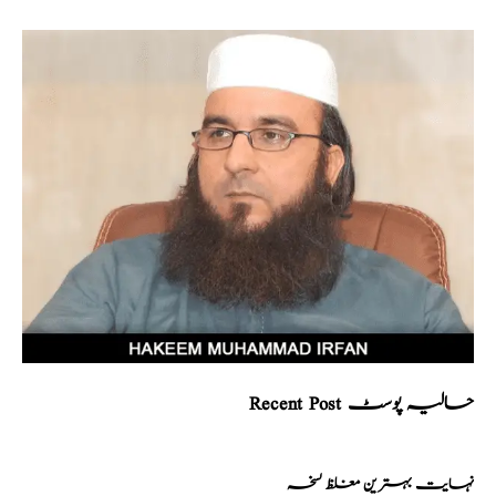
Recent Post حالیہ پوسٹ
نہایت بہترین مغلظ نسخہ