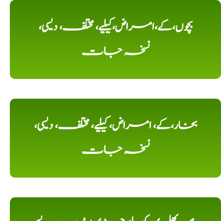
بچوں،کے،امراض،کیلیے، مختلف، دیسی،
نسخہ جات
بخار،کے، امراض، کیلیے، مختلف، دیسی،
نسخہ جات