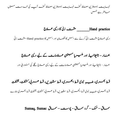
نہایت بہترین مغلظ نسخہ نہایت بہترین مغلظ نسخہ آپ کی خدمت میں
حاضر ہے جس
مشت زنی کا دیسی علاج _______Hand practice
مشت زنی–Hand practice دیسی علاج مشت زنی کرنے سے اس کا نقصان اور اس کا
بخار – ٹائیفائیڈ اور ملیریا جیسی علامات کے لیے دیسی علاج
بخار – ٹائیفائیڈ اور ملیریا جیسی علامات کے لیے دیسی علاج گلے کی خرابی اور
قسط بحری، طبِ نبوی قسط البحری، قسط شیریں، قسط عربی، كشطت، قشطت
قسط بحری، طبِ نبوی قسط البحری، قسط شیریں، قسط عربی، كشطت، قشطت قسط بحری ہمارے
Sumaq, Sumac سماق – سُمک – گرد سماق – پوست – سماق