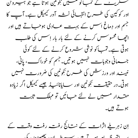
سگریٹ کے تمباکو میں نِکوٹین ہوتا ہے جو ہیروئن
اور کوکین کی طرح انتہائی نشہ آور کیمیکل ہے۔آپ کا
جسم اور دِماغ اس کے بہت عادی ہوجاتے ہیں اور
اچھا محسوس کرنے کے لئے بار بار اِس کی طلب
ہوتی ہے۔تمباکو نوشی شروع کرنے کے لئے کوئی
جسمانی وجوہات نہیں ہوتیں۔جسم کو خوراک، پانی،
نیند اور ورزش کی طرح نِکوٹین کی ضرورت نہیں
ہوتی۔در حقیقت نِکوٹین اور سایانائیڈ جیسے کیمیکل اگر زیادہ
مقدار میں لے لئے جائیں تو مہلک ثابت
ہوتے ہیں۔
اِن زہریلے اثرات کے نتائج رفتہ رفتہ وقت کے