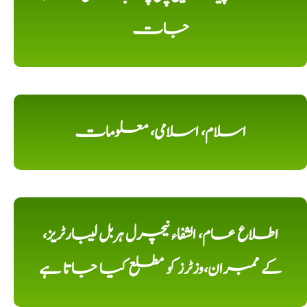
جات
اسلام، اسلامی، معلومات
اطلاع عام، الشفاء نیچرل ہربل لیبارٹریز،
کے ممبران،وزٹرز کو مطلع کیا جاتا ہے