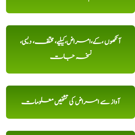
آنکھوں ،کے،امراض،کیلیے، مختلف، دیسی،
نسخہ جات
آواز سے امراض کی تشخیص معلومات