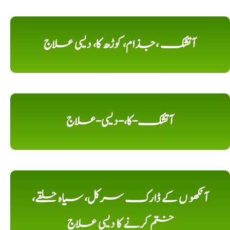
آتشک ،جذام، کوڑھ کا، دیسی علاج
آتشک-کا،-دیسی-علاج
آنکھو ں کے ڈارک سرکل، سیاہ حلقے،
ختم کرنے کا دیسی علاج