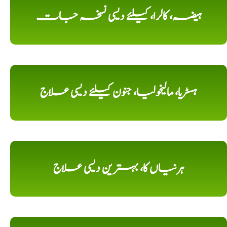
ہیضہ، کالرا، کیلئے دیسی نسخہ جات
ہسٹریا، مالیخولیا، جنون کیلئے دیسی علاج
ہرنیاں کا، بہترین دیسی علاج