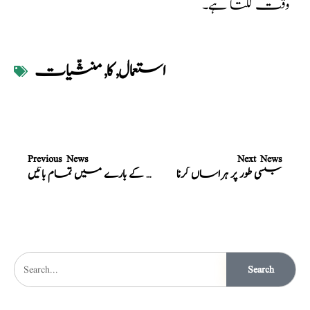
وقت لگتا ہے۔
استعمال
,
کا
,
منشّیات
Previous News
Next News
جنسی طور پر ہراساں کرنا
ماہواری ماہانہ ایام کے بارے میں تمام باتیں
Search