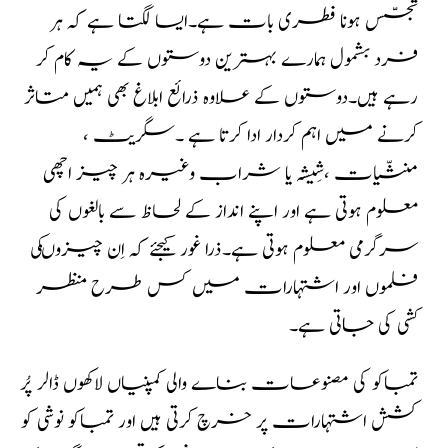
تجسّس ہونا فطری بات ہے۔ایسا لگتا ہے کہ ہر
فرد بشمول ہمارے بہترین دوستوں کے یہ کام کر
رہے ہیں۔دوستوں کے علاوہ ذرائع ابلاغ بھی ہمیں متاثر
کرنے میں اہم کردار ادا کرتا ہے ۔سگریٹ ،
منشّیات ،شِیشہ یا شراب وغیرہ ہر چیز اچھی
معلوم ہوتی ہے اور اپنے انداز کے لحاظ سے بالغوں کی
سرگرمی معلوم ہوتی ہے۔ذرا غور کیجئے کہ اِن چیزوںکی
فلموں اور اشتہارات میں کس طرح منظر
کشی کی جاتی ہے۔
تمباکو کی مصنوعات بناے والی کمپنیاں لاکھوں ڈالر پُر
کشش اشتہارات پر خرچ کرتی ہیں اور تمباکو نوشی کو