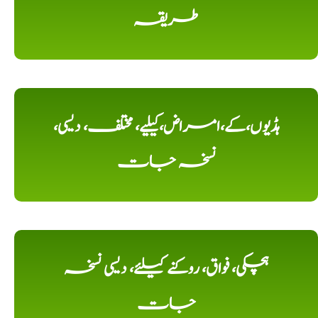
طریقہ
ہڈیوں،کے،امراض،کیلیے، مختلف، دیسی،
نسخہ جات
ہچکی، فواق، روکنے کیلئے، دیسی نسخہ
جات