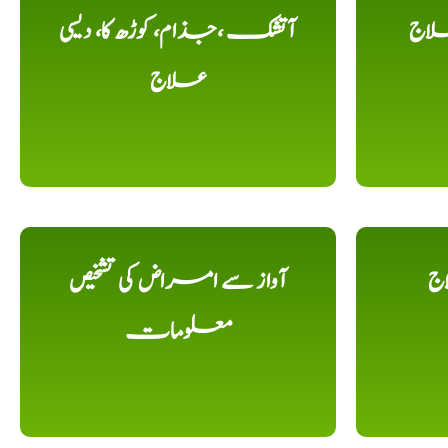
لاج
آتشک ،جذام، کوڑھ کا، دیسی
علاج
اج
آواز سے امراض کی تشخیص
معلومات