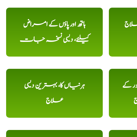
علاج
ہاتھ اور پاؤں کے امراض
کیلئے، دیسی نسخہ جات
ور کے
ہرنیاں کا، بہترین دیسی
ج
علاج