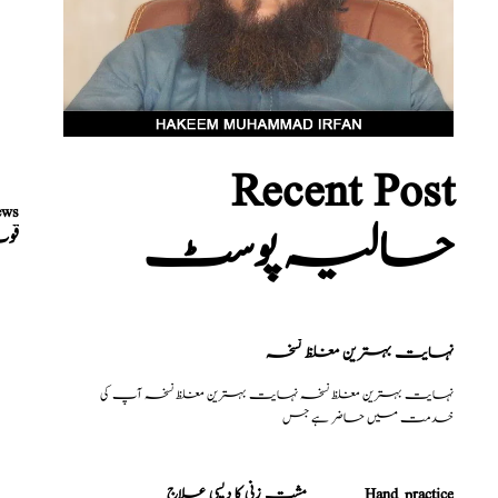
Recent Post
ews
حالیہ پوسٹ
قوت
نہایت بہترین مغلظ نسخہ
نہایت بہترین مغلظ نسخہ نہایت بہترین مغلظ نسخہ آپ کی
خدمت میں حاضر ہے جس
مشت زنی کا دیسی علاج _______Hand practice