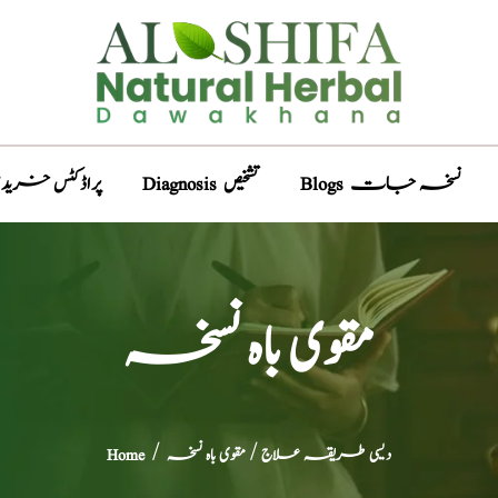
Blogs نسخہ جات
Diagnosis تشخیص
Products پراڈکٹس خری
مقوی باہ نسخہ
دیسی طریقہ علاج
/ مقوی باہ نسخہ
/
Home