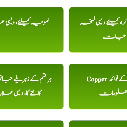
را، کیلئے دیسی نسخہ
نمونیہ کیلئے، دیسی 
جات
Copper تانبا کے فوائد
ہر قسم کے زہریلے جان
علومات
کاٹنے کا، دیسی علا