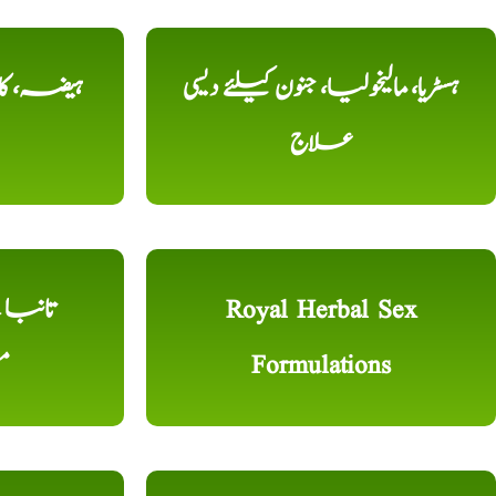
ہسٹریا، مالیخولیا، جنون کیلئے دیسی
ہیضہ، کال
علاج
Royal Herbal Sex
Formulations
م