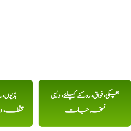
ہچکی، فواق، روکنے کیلئے، دیسی
ہڈیوں،
نسخہ جات
مختلف، 