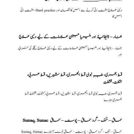
مشت زنی–Hand practice دیسی علاج مشت زنی کرنے سے اس کا نقصان اور
اس کا
بخار – ٹائیفائیڈ اور ملیریا جیسی علامات کے لیے دیسی علاج
بخار – ٹائیفائیڈ اور ملیریا جیسی علامات کے لیے دیسی علاج گلے کی خرابی
اور
قسط بحری، طبِ نبوی قسط البحری، قسط شیریں، قسط عربی،
كشطت، قشطت
قسط بحری، طبِ نبوی قسط البحری، قسط شیریں، قسط عربی، كشطت، قشطت قسط
بحری ہمارے
Sumaq, Sumac سماق – سُمک – گرد سماق – پوست – سماق
Sumaq, Sumac سماق – سُمک – گرد سماق – پوست – سماق نوٹ ؟ ہمارے