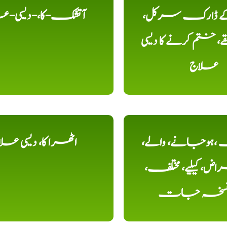
 کے ڈارک سرکل،
آتشک-کا،-دیسی-ع
، ختم کرنے کا دیسی
علاج
ہوجانے، والے،
اٹھرا کا، دیسی عل
ض، کیلیے، مختلف،
، نسخہ جات