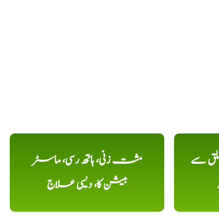
لق سے
مشت زنی، ہاتھ رسی، ماسٹر
بیشن کا، دیسی علاج