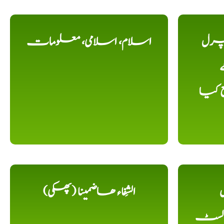
یچرل
اسلام، اسلامی، معلومات
ے
ع کیا
ل
الشِفاء ھاضمینا (پھکی)
 لسٹ