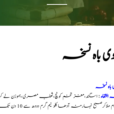
وی باہ نسخہ
 باہ نسخہ
 الشفاء
آدھا کلو نیم گرم دودھ سے 10 دن تک استعمال کریں مقوی باہ نسخہ ہے