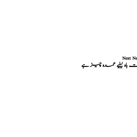
Next N
 باہ کیلیے عمدہ چیز ہے