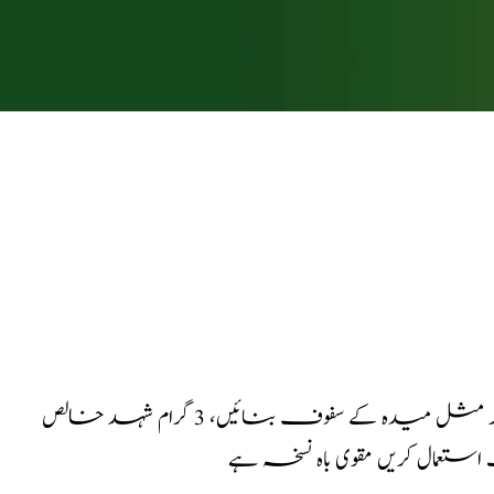
: اسگند،مغز تخم کونچ،ثعلب مصری،ہموزن لے کر مثل میدہ کے سفوف بنائیں، 3 گرام شہد خالص