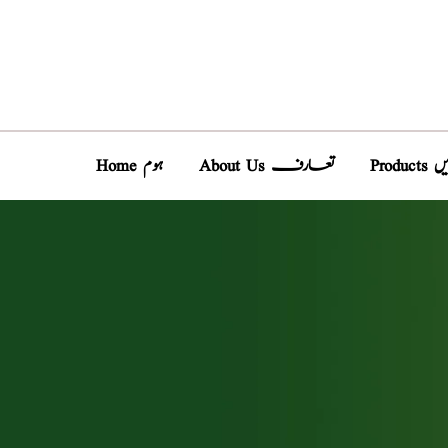
دیں
About Us تعارف
Home ہوم