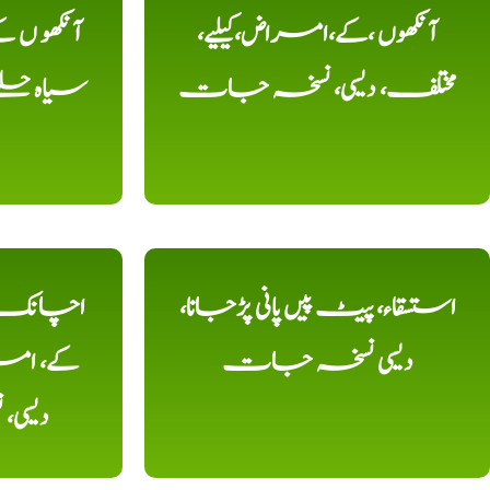
آنکھوں ،کے،امراض،کیلیے،
آنکھو ں
مختلف، دیسی، نسخہ جات
سیاہ حلقے
استسقاء، پیٹ پیں پانی پڑجانا،
اچانک ،
دیسی نسخہ جات
کے، امرا
دیسی