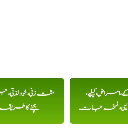
کے،امراض،کیلیے،
مشت زنی، خود لذتی، ج
دیسی، نسخہ جات
بچنے کا طریقہ