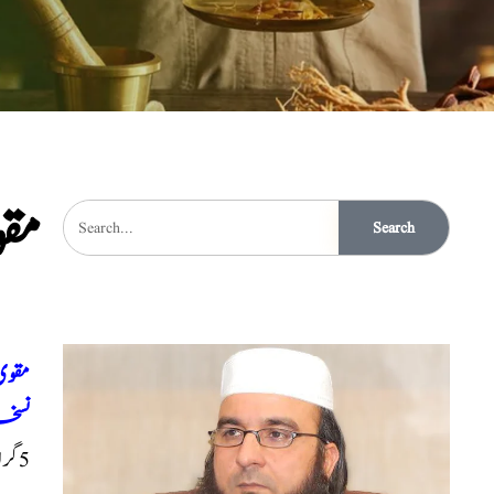
مق
Search
مقوی
نسخہ
5گرام ملاکرصبح نہارمنہ