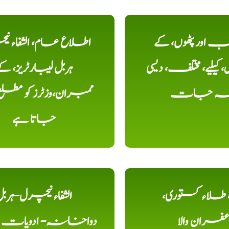
اور پٹھوں، کے
اطلاع عام، الشفاء ن
یلیے، مختلف، دیسی
ہربل لیبارٹریز، ک
خہ جات
ممبران،وزٹرز کو مطل
جاتا ہے
ء، طلاء کستوری،
الشفاء نیچرل-ہرب
عفران والا
دواخانہ- ادویات