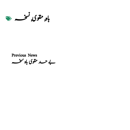
باہ
,
مقوی
,
نسخہ
Previous News
بے حد مقوی باہ نسخہ