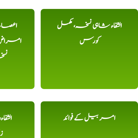
الشفاء شاہی نسخہ، مکمل
اعصاب 
کورس
امراض، ک
نس
امر بیل کے فوائد
الشفا
ز