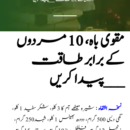
مقوی باہ، 10 مردوں
کے برابر طاقت
___پیدا کریں
نسخہ الشفاء
: شیرہ میٹھے آم کا 3 کلو، شکر سفید 1 کلو،
گھی دیسی 500 گرام، دودھ بھینس 1 کلو، شہد250 گرام،