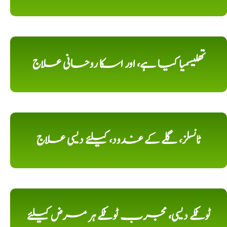
تھلیسمیا کیا ہے، اور اسکا روحانی علاج
ٹانسلز، گلے کے غدود، کیلئے دیسی علاج
ٹوٹکے دیسی، مجرب ٹوٹکے ہر مرض کیلئے