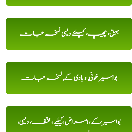
بہق، چھیپ، کیلئے دیسی نسخہ جات
بواسیر خونی, و بادی کے, نسخہ جات
بواسیر،کے ،امراض ،کیلیے ، مختلف، دیسی،