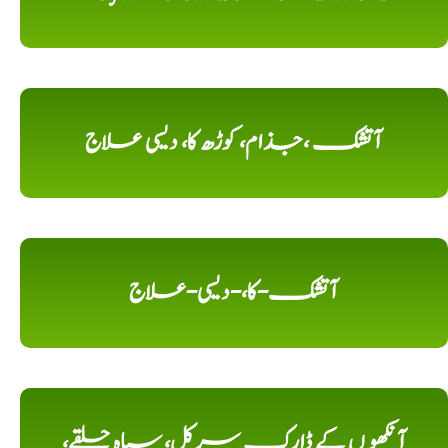
آتشک ،جذام، کوڑھ کا، دیسی علاج
آتشک-کا،-دیسی-علاج
آنکھو ں کے ڈارک سرکل، سیاہ حلقے،