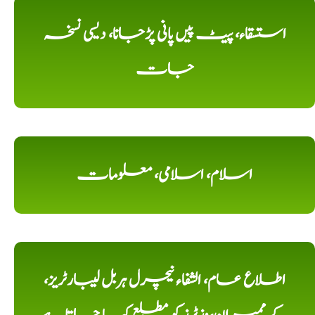
استسقاء، پیٹ پیں پانی پڑجانا، دیسی نسخہ
جات
اسلام، اسلامی، معلومات
اطلاع عام، الشفاء نیچرل ہربل لیبارٹریز،