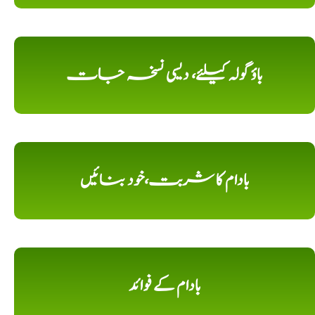
باؤ گولہ کیلئے، دیسی نسخہ جات
بادام کا شربت،خود بنائیں
بادام کے فوائد