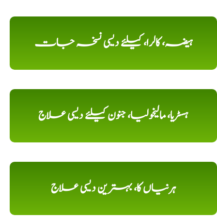
ہیضہ، کالرا، کیلئے دیسی نسخہ جات
ہسٹریا، مالیخولیا، جنون کیلئے دیسی علاج
ہرنیاں کا، بہترین دیسی علاج