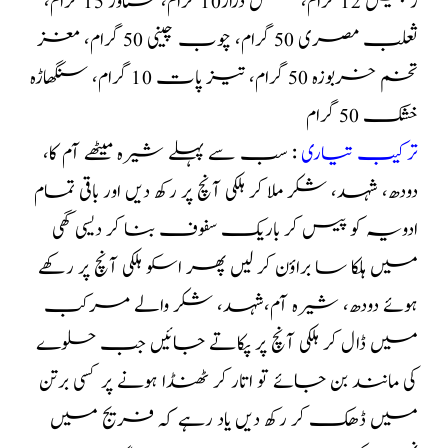
زنجیل 12 گرام، فلفل دراز10 گرام، ستاور 15 گرام،
ثعلب مصری 50 گرام، چوب چینی 50 گرام، مغز
تخم خربوزہ 50 گرام، تیز پات 10 گرام، سنگھاڑہ
خشک 50 گرام
ترکیب تیاری
: سب سے پہلے شیرہ میٹھے آم کا،
دودھ، شہد، شکر ملا کر ہلکی آنچ پر رکھ دیں اور باقی تمام
ادویہ کو پیس کر باریک سفوف بنا کر دیسی گھی
میں ہلکا سا براؤن کر لیں پھر اسکو ہلکی آنچ پر رکھے
ہوئے دودھ، شیرہ آم،شہد، شکر والے مرکب
میں ڈال کر ہلکی آنچ پر پکاتے جائیں جب حلوے
کی مانند بن جائے تو اتار کر ٹھنڈا ہونے پر کسی برتن
میں ڈھک کر رکھ دیں یاد رہے کہ فریج میں