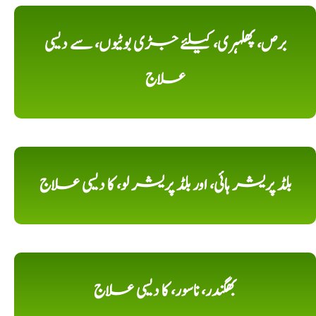
برص، پھلہری، کیلئے جڑی بوٹیوں، سے دیسی
علاج
بلڈ پریشر ہائی، اور بلڈ پریشر لو، کا دیسی علاج
بھگندر، ناسور، کا دیسی علاج