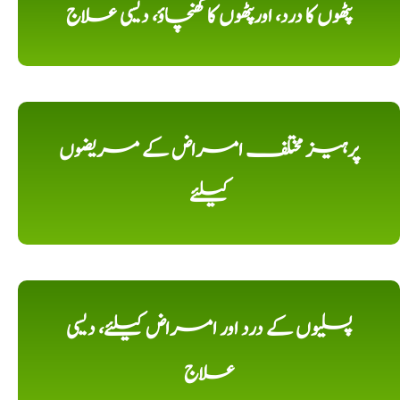
پٹھوں کا درد، اورپٹھوں کا کھنچاؤ، دیسی علاج
پرہیز مختلف امراض کے مریضوں
کیلئے
پسلیوں کے درد اور امراض کیلئے، دیسی
علاج