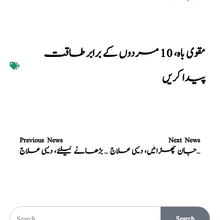
مقوی باہ، 10 مردوں کے برابر طاقت
پیدا کریں
Previous News
Next News
موٹاپے سے جان چھڑائیں، دیسی علاج
سیکس ٹائمنگ بڑھانے کیلئے، دیسی علاج
Search