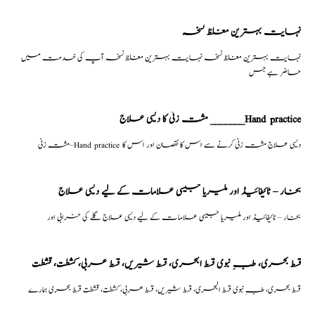
نہایت بہترین مغلظ نسخہ
نہایت بہترین مغلظ نسخہ نہایت بہترین مغلظ نسخہ آپ کی خدمت میں
حاضر ہے جس
مشت زنی کا دیسی علاج _______Hand practice
مشت زنی–Hand practice دیسی علاج مشت زنی کرنے سے اس کا نقصان اور اس کا
بخار – ٹائیفائیڈ اور ملیریا جیسی علامات کے لیے دیسی علاج
بخار – ٹائیفائیڈ اور ملیریا جیسی علامات کے لیے دیسی علاج گلے کی خرابی اور
قسط بحری، طبِ نبوی قسط البحری، قسط شیریں، قسط عربی، كشطت، قشطت
قسط بحری، طبِ نبوی قسط البحری، قسط شیریں، قسط عربی، كشطت، قشطت قسط بحری ہمارے