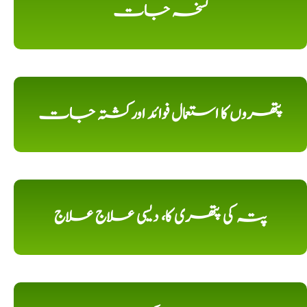
نسخہ جات
پتھروں کا استعمال فوائد اورکشتہ جات
پتہ کی پتھری کا، دیسی علاج علاج