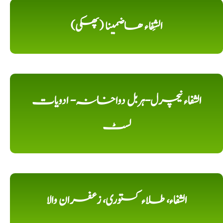
الشِفاء ھاضمینا (پھکی)
الشفاء نیچرل-ہربل دواخانہ- ادویات
لسٹ
الشفاء، طلاء کستوری، زعفران والا