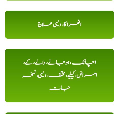
اٹھرا کا، دیسی علاج
اچانک ،ہوجانے، والے، کے،
امراض، کیلیے، مختلف، دیسی، نسخہ
جات