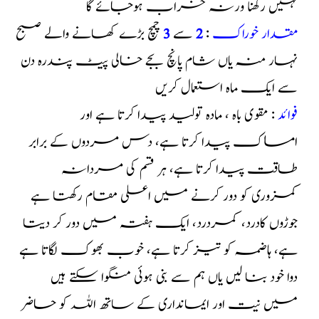
نہیں رکھنا ورنہ خراب ہوجائے گا
مقدار خوراک
:
2
سے
3
چمچ بڑے کھانے والے صبح
نہار منہ یاں شام پانچ بجے خالی پیٹ پندرہ دن
سے ایک ماہ استعمال کریں
فوائد
: مقوی باہ ، مادہ تولید پیدا کرتا ہے اور
امساک پیدا کرتا ہے، دس مردوں کے برابر
طاقت پیدا کرتا ہے، ہر قسم کی مردانہ
کمزوری کو دور کرنے میں اعلی مقام رکھتا ہے
جوڑوں کادرد، کمردرد، ایک ہفتہ میں دور کر دیتا
ہے، ہاضمہ کو تیز کرتا ہے، خوب بھوک لگاتا ہے
دوا خود بنا لیں یاں ہم سے بنی ہوئی منگوا سکتے ہیں
میں نیت اور ایمانداری کے ساتھ اللہ کو حاضر