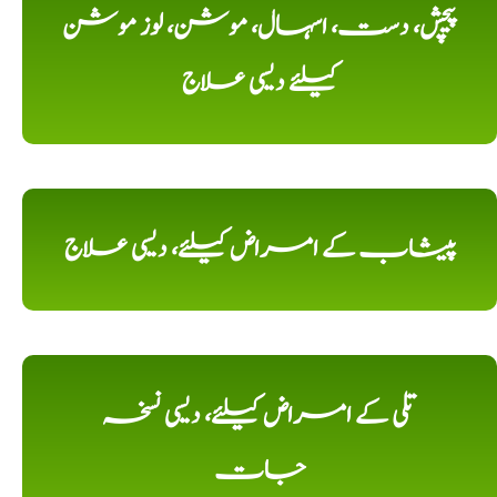
پیچش، دست، اسہال، موشن، لوز موشن
کیلئے دیسی علاج
پیشاب کے امراض کیلئے، دیسی علاج
تلی کے امراض کیلئے، دیسی نسخہ
جات