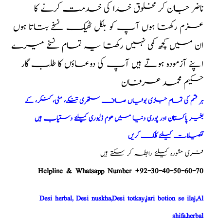
ناضر جان کر مخلوق خدا کی خدمت کرنے کا
عزم رکھتا ہوں آپ کو بلکل ٹھیک نسخے بتاتا ہوں
ان میں کچھ کمی نہیں رکھتا یہ تمام نسخے میرے
اپنے آزمودہ ہوتے ہیں آپ کی دوعاؤں کا طلب گار
حکیم محمد عرفان
ہر قسم کی تمام جڑی بوٹیاں صاف ستھری تنکے، مٹی، کنکر، کے
بغیر پاکستان اور پوری دنیا میں ھوم ڈلیوری کیلئے دستیاب ہیں
تفصیلات کیلئے کلک کریں
فری مشورہ کیلئے رابطہ کر سکتے ہیں
Helpline & Whatsapp Number +92-30-40-50-60-70
Desi herbal, Desi nuskha,Desi totkay,jari botion se ilaj,Al
shifa,herbal