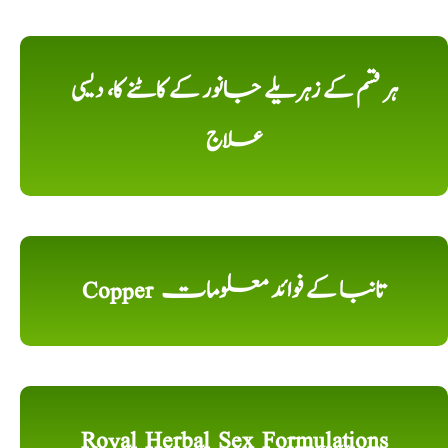
ہر قسم کے زہریلے جانور کے کاٹنے کا، دیسی
علاج
Copper تانبا کے فوائد معلومات
Royal Herbal Sex Formulations