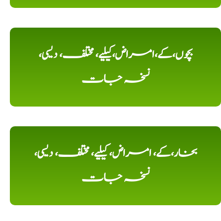
بچوں،کے،امراض،کیلیے، مختلف، دیسی،
نسخہ جات
بخار،کے، امراض، کیلیے، مختلف، دیسی،
نسخہ جات