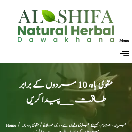
Menu
مقوی باہ، 10 مردوں کے برابر
طاقت ___پیدا کریں
جریان، احتلام، کیلئے جڑی بوٹیوں سے، دیسی علاج
/ مقوی باہ، 10
/
Home
مردوں کے برابر طاقت ___پیدا کریں