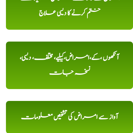
ختم کرنے کا دیسی علاج
آنکھوں ،کے،امراض،کیلیے، مختلف، دیسی،
نسخہ جات
آواز سے امراض کی تشخیص معلومات