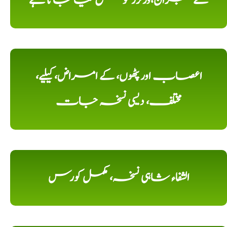
کے ممبران،وزٹرز کو مطلع کیا جاتا ہے
اعصاب اور پٹھوں، کے امراض، کیلیے،
مختلف، دیسی نسخہ جات
الشفاء شاہی نسخہ، مکمل کورس