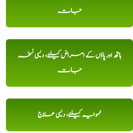
جات
ہاتھ اور پاؤں کے امراض کیلئے، دیسی نسخہ
جات
نمونیہ کیلئے، دیسی علاج