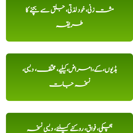
مشت زنی، خود لذتی، جلق سے بچنے کا
طریقہ
ہڈیوں،کے،امراض،کیلیے، مختلف، دیسی،
نسخہ جات
ہچکی، فواق، روکنے کیلئے، دیسی نسخہ