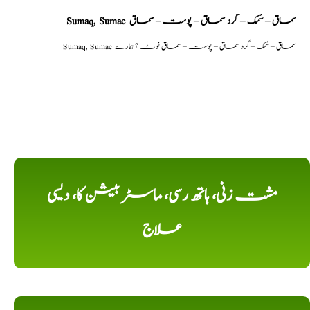
Sumaq, Sumac سماق – سُمک – گرد سماق – پوست – سماق
Sumaq, Sumac سماق – سُمک – گرد سماق – پوست – سماق نوٹ ؟ ہمارے
مشت زنی، ہاتھ رسی، ماسٹر بیشن کا، دیسی
علاج