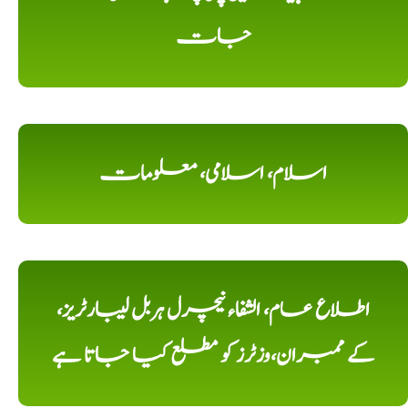
جات
اسلام، اسلامی، معلومات
اطلاع عام، الشفاء نیچرل ہربل لیبارٹریز،
کے ممبران،وزٹرز کو مطلع کیا جاتا ہے