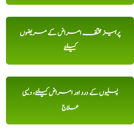
پرہیز مختلف امراض کے مریضوں
کیلئے
پسلیوں کے درد اور امراض کیلئے، دیسی
علاج