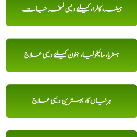
ہیضہ، کالرا، کیلئے دیسی نسخہ جات
ہسٹریا، مالیخولیا، جنون کیلئے دیسی علاج
ہرنیاں کا، بہترین دیسی علاج