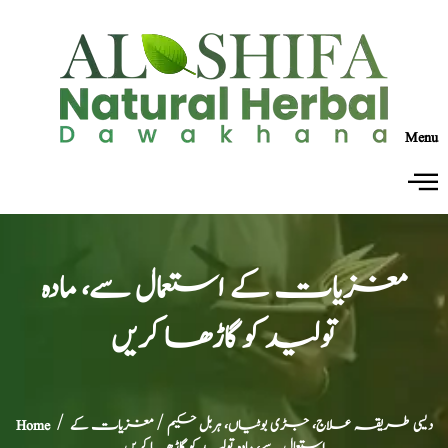
Menu
مغزیات کے استعمال سے، مادہ
تولید کو گاڑھا کریں
دیسی طریقہ علاج، جڑی بوٹیاں، ہربل حکیم
/ مغزیات کے
/
Home
استعمال سے، مادہ تولید کو گاڑھا کریں