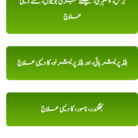
برص، پھلہری، کیلئے جڑی بوٹیوں، سے دیسی
علاج
بلڈ پریشر ہائی، اور بلڈ پریشر لو، کا دیسی علاج
بھگندر، ناسور، کا دیسی علاج