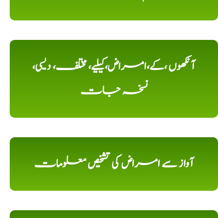
آنکھوں ،کے،امراض،کیلیے، مختلف، دیسی،
نسخہ جات
آواز سے امراض کی تشخیص معلومات