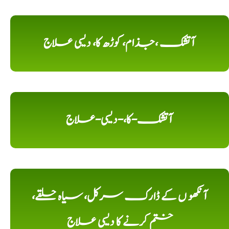
آتشک ،جذام، کوڑھ کا، دیسی علاج
آتشک-کا،-دیسی-علاج
آنکھو ں کے ڈارک سرکل، سیاہ حلقے،
ختم کرنے کا دیسی علاج