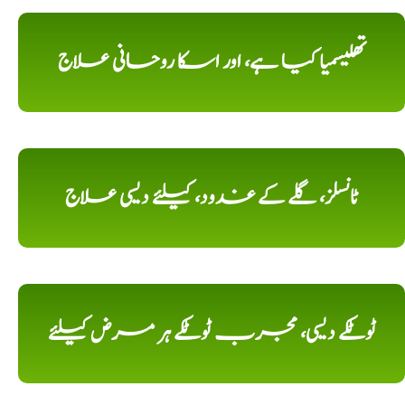
تھلیسمیا کیا ہے، اور اسکا روحانی علاج
ٹانسلز، گلے کے غدود، کیلئے دیسی علاج
ٹوٹکے دیسی، مجرب ٹوٹکے ہر مرض کیلئے