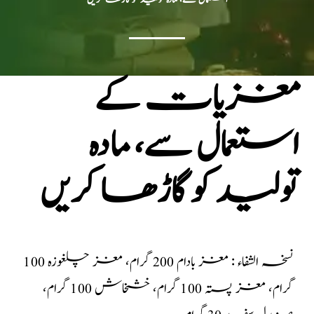
مغزیات کے
استعمال سے، مادہ
تولید کو گاڑھا کریں
نسخہ الشفاء : مغز بادام 200 گرام، مغز چلغوزہ 100
گرام، مغز پستہ 100 گرام، خشخاش 100 گرام،