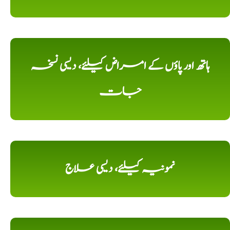
ہاتھ اور پاؤں کے امراض کیلئے، دیسی نسخہ
جات
نمونیہ کیلئے، دیسی علاج