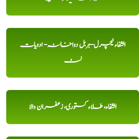
الشفاء نیچرل-ہربل دواخانہ- ادویات
لسٹ
الشفاء، طلاء کستوری، زعفران والا