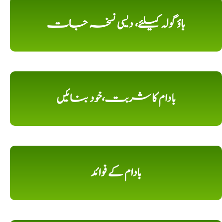
باؤ گولہ کیلئے، دیسی نسخہ جات
بادام کا شربت،خود بنائیں
بادام کے فوائد