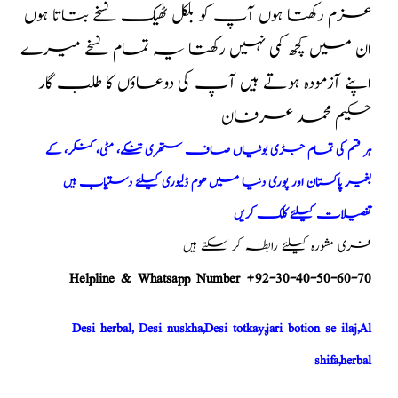
عزم رکھتا ہوں آپ کو بلکل ٹھیک نسخے بتاتا ہوں
ان میں کچھ کمی نہیں رکھتا یہ تمام نسخے میرے
اپنے آزمودہ ہوتے ہیں آپ کی دوعاؤں کا طلب گار
حکیم محمد عرفان
ہر قسم کی تمام جڑی بوٹیاں صاف ستھری تنکے، مٹی، کنکر، کے
بغیر پاکستان اور پوری دنیا میں ھوم ڈلیوری کیلئے دستیاب ہیں
تفصیلات کیلئے کلک کریں
فری مشورہ کیلئے رابطہ کر سکتے ہیں
Helpline & Whatsapp Number +92-30-40-50-60-70
Desi herbal, Desi nuskha,Desi totkay,jari botion se ilaj,Al
shifa,herbal