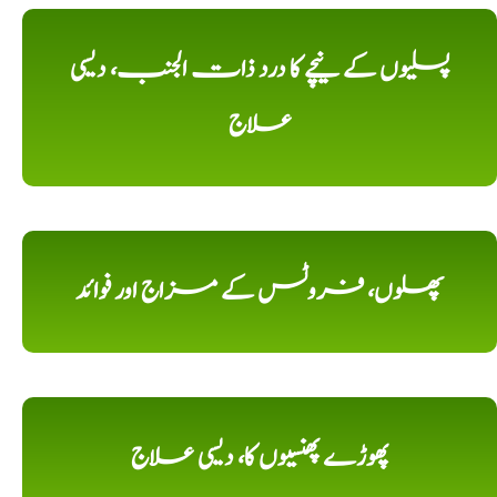
پسلیوں کے نیچے کا درد ذات الجنب، دیسی
علاج
پھلوں، فروٹس کے مزاج اور فوائد
پھوڑے پھنسیوں کا، دیسی علاج