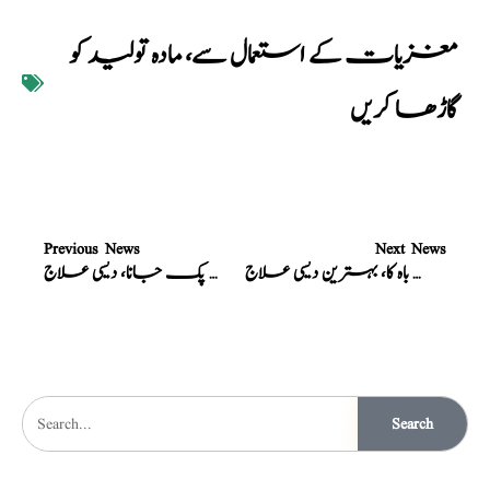
مغزیات کے استعمال سے، مادہ تولید کو
گاڑھا کریں
Previous News
Next News
ضعف باہ کا، بہترین دیسی علاج
بچوں کا منہ پک جانا، دیسی علاج
Search