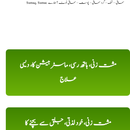
Sumaq, Sumac سماق – سُمک – گرد سماق – پوست – سماق نوٹ ؟ ہمارے
مشت زنی، ہاتھ رسی، ماسٹر بیشن کا، دیسی
علاج
مشت زنی، خود لذتی، جلق سے بچنے کا