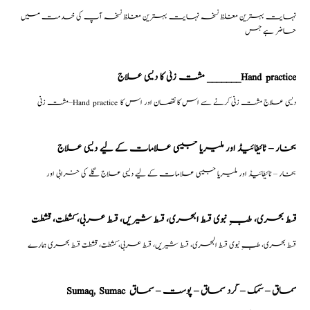
نہایت بہترین مغلظ نسخہ نہایت بہترین مغلظ نسخہ آپ کی خدمت میں
حاضر ہے جس
مشت زنی کا دیسی علاج _______Hand practice
مشت زنی–Hand practice دیسی علاج مشت زنی کرنے سے اس کا نقصان اور اس کا
بخار – ٹائیفائیڈ اور ملیریا جیسی علامات کے لیے دیسی علاج
بخار – ٹائیفائیڈ اور ملیریا جیسی علامات کے لیے دیسی علاج گلے کی خرابی اور
قسط بحری، طبِ نبوی قسط البحری، قسط شیریں، قسط عربی، كشطت، قشطت
قسط بحری، طبِ نبوی قسط البحری، قسط شیریں، قسط عربی، كشطت، قشطت قسط بحری ہمارے
Sumaq, Sumac سماق – سُمک – گرد سماق – پوست – سماق