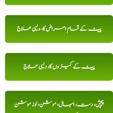
پیٹ کے تمام امراض کا، دیسی علاج
پیٹ کے کیڑ وں کا، دیسی علاج
پیچش، دست، اسہال، موشن، لوز موشن