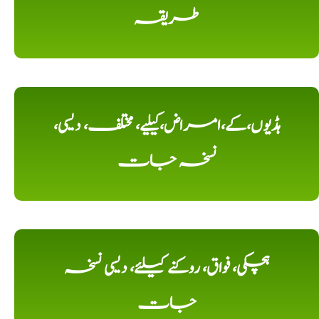
طریقہ
ہڈیوں،کے،امراض،کیلیے، مختلف، دیسی،
نسخہ جات
ہچکی، فواق، روکنے کیلئے، دیسی نسخہ
جات