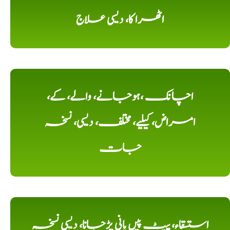
اٹھرا کا، دیسی علاج
اچانک ،ہوجانے، والے، کے،
امراض، کیلیے، مختلف، دیسی، نسخہ
جات
استسقاء، پیٹ پیں پانی پڑجانا، دیسی نسخہ