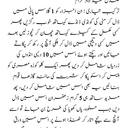
صندل سفید 30 گرام
ترکیب تیاری : ان اجزاء کو
1
گلاس پانی میں
ڈال کر مٹی کی کونڈی ڈنڈے کیساتھ خوب رگڑیں پھر
کسی مکمل کے کپڑے کیساتھ چھان کر نچوڑ لیں بعد
میں کسی دیگچی میں ڈال کر ہلکی آنچ پر رکھ کر پکاتے
جائیں اور پکتے ہوئے اس میں
10
دیسی انڈوں کی
زردیاں شامل کر دیں پھر ایک کلو کوزہ مصری کو
پیس کر اسکو پکا کر شربت کی مانند گاڑھا قوام
بنا لیں یہ بھی اس میں شامل کر دیں، پھ
مزید ساتھ ہی
5
گرام زعفران اس میں ڈال
دیں جب حلوہ، یاں کھویا کی طرح بن جائے تو اسے
آنچ سے نیچے اتار کر ٹھنڈا ہونے پر اس میں ورق