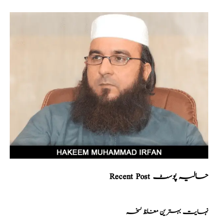
Recent Post حالیہ پوسٹ
نہایت بہترین مغلظ نسخہ