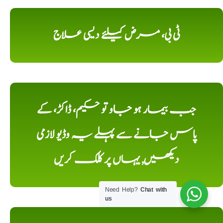
ٹی بی، مرض کیلئے دیسی علاج
جب بیمار ہو جاو تو حکیم، ڈاکڑ، کے
پاس جانے سے پہلے یہ وڈیو لازمی
دیکھیں, یہاں پر کلک کریں
Need Help?
Chat with
us