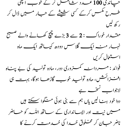
چاندی
100
عدد شام
کر کے خوب اچھی
طرح مکس کرکے کسی شیشے کے جار میں ڈال کر
رکھ لیں
مقدار خوراک :
2
سے
3
بڑے چمچ کھانے والے صبح
نہار منہ ایک گلاس دودھ کیساتھ ایک ماہ
استعمال کریں
فوائد : مردانہ کمزوری دور، مادہ تولید کی بے پناہ
افزائش، مادہ تولید خوب گاڑھا ہوگا، بہت ہی
لاجواب نسخہ ہے
دوا خود بنا لیں یاں ہم سے بنی ہوئی منگوا سکتے ہیں
میں نیت اور ایمانداری کے ساتھ اللہ کو حاضر
ناضر جان کر مخلوق خدا کی خدمت کرنے کا