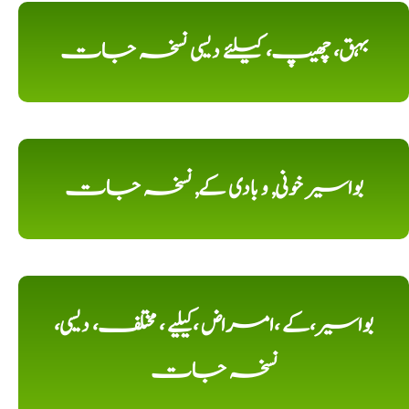
بہق، چھیپ، کیلئے دیسی نسخہ جات
بواسیر خونی, و بادی کے, نسخہ جات
بواسیر،کے ،امراض ،کیلیے ، مختلف، دیسی،
نسخہ جات