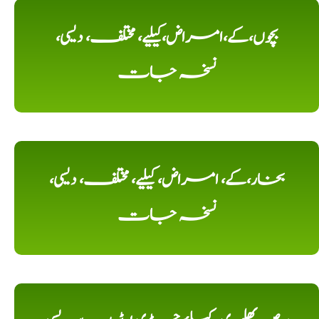
بچوں،کے،امراض،کیلیے، مختلف، دیسی،
نسخہ جات
بخار،کے، امراض، کیلیے، مختلف، دیسی،
نسخہ جات