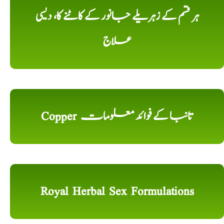
ہر قسم کے زہریلے جانور کے کاٹنے کا، دیسی
علاج
Copper تانبا کے فوائد معلومات
Royal Herbal Sex Formulations