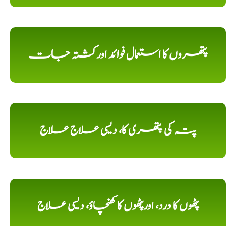
پتھروں کا استعمال فوائد اورکشتہ جات
پتہ کی پتھری کا، دیسی علاج علاج
پٹھوں کا درد، اورپٹھوں کا کھنچاؤ، دیسی علاج