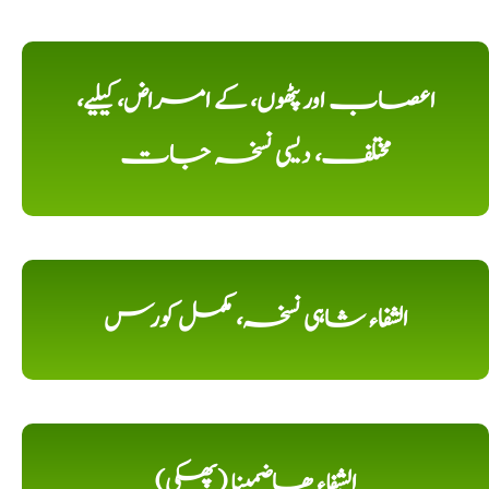
اعصاب اور پٹھوں، کے امراض، کیلیے،
مختلف، دیسی نسخہ جات
الشفاء شاہی نسخہ، مکمل کورس
الشِفاء ھاضمینا (پھکی)