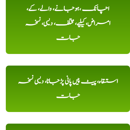
اچانک ،ہوجانے، والے، کے،
امراض، کیلیے، مختلف، دیسی، نسخہ
جات
استسقاء، پیٹ پیں پانی پڑجانا، دیسی نسخہ
جات