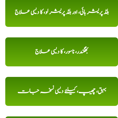
بلڈ پریشر ہائی، اور بلڈ پریشر لو، کا دیسی علاج
بھگندر، ناسور، کا دیسی علاج
بہق، چھیپ، کیلئے دیسی نسخہ جات