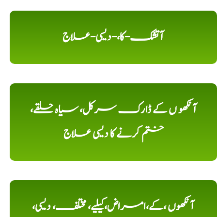
آتشک-کا،-دیسی-علاج
آنکھو ں کے ڈارک سرکل، سیاہ حلقے،
ختم کرنے کا دیسی علاج
آنکھوں ،کے،امراض،کیلیے، مختلف، دیسی،