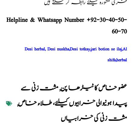
فری مشورہ کیلئے رابطہ کر سکتے ہیں
Helpline & Whatsapp Number +92-30-40-50-
60-70
Desi herbal, Desi nuskha,Desi totkay,jari botion se ilaj,Al
shifa,herbal
عضو خاص کا ٹیڑھا پن
,
مشت زنی سے
پیدا ہونیوالی خرابیوں کیلئے، طلاء خاص
,
مشت زنی کی خرابیاں