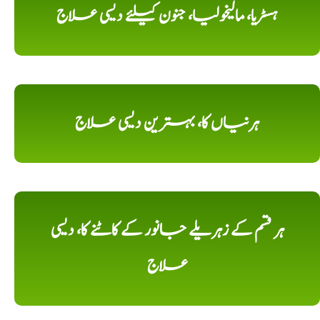
ہسٹریا، مالیخولیا، جنون کیلئے دیسی علاج
ہرنیاں کا، بہترین دیسی علاج
ہر قسم کے زہریلے جانور کے کاٹنے کا، دیسی
علاج