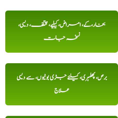
بخار،کے، امراض، کیلیے، مختلف، دیسی،
نسخہ جات
برص، پھلہری، کیلئے جڑی بوٹیوں، سے دیسی
علاج