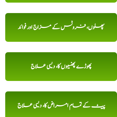
پھلوں، فروٹس کے مزاج اور فوائد
پھوڑے پھنسیوں کا، دیسی علاج
پیٹ کے تمام امراض کا، دیسی علاج