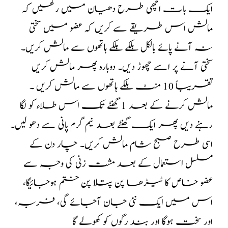
ایک بات اچھی طرح دھیان میں رکھیں کہ
مالش اس طریقے سے کریں کہ عضو میں سختی
نہ آنے پائے بالکل ہلکے ہلکے ہاتھوں سے مالش کریں۔
سختی آنے پر اسے چھوڑ دیں۔ دوبارہ پھر مالش کریں
تقریباً 10 منٹ ہلکے ہاتھوں سے مالش کریں ۔
مالش کرنے کے بعد 1 گھنٹے تک اس طلاء کو لگا
رہنے دیں پھر ایک گھنٹے بعد نیم گرم پانی سے دھو لیں۔
اسی طرح صبح شام مالش کریں۔ چار دن کے
مسلسل استعمال کے بعد مشت زنی کی وجہ سے
عضو خاص کا ٹیڑھا پن پتلا پن ختم ہوجائیگا،
اس میں ایک نئی جان آجائے گی، فربہ،
اور سخت ہوگا اور بند رگوں کو کھولے گا