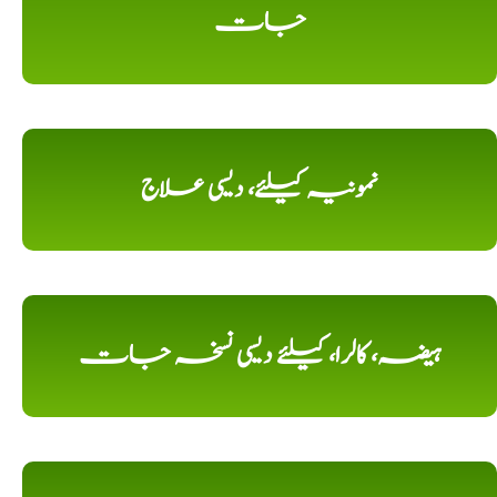
جات
نمونیہ کیلئے، دیسی علاج
ہیضہ، کالرا، کیلئے دیسی نسخہ جات