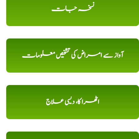
نسخہ جات
آواز سے امراض کی تشخیص معلومات
اٹھرا کا، دیسی علاج