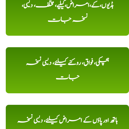
ہڈیوں،کے،امراض،کیلیے، مختلف، دیسی،
نسخہ جات
ہچکی، فواق، روکنے کیلئے، دیسی نسخہ
جات
ہاتھ اور پاؤں کے امراض کیلئے، دیسی نسخہ