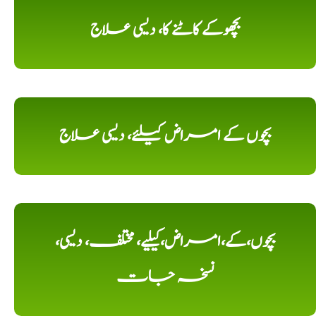
بچھوکے کاٹنے کا، دیسی علاج
بچوں کے امراض کیلئے، دیسی علاج
بچوں،کے،امراض،کیلیے، مختلف، دیسی،
نسخہ جات