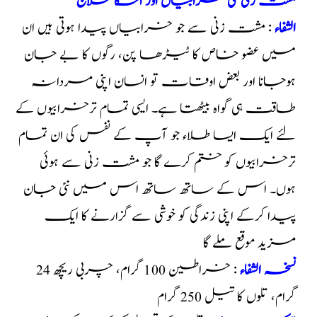
مشت زنی کی خرابیاں اور اسکا علاج
الشفاء
: مشت زنی سے جو خرابیاں پیدا ہوتی ہیں ان
میں عضو خاص کا ٹیڑھا پن، رگوں کا بے جان
ہوجانا اور بعض اوقات تو انسان اپنی مردانہ
طاقت ہی گواہ بیٹھتا ہے۔ ایسی تمام ترخرابیوں کے
لئے ایک ایسا طلاء جو آپ کے نفس کی ان تمام
ترخرابیوں کو ختم کرے گا جو مشت زنی سے ہوئی
ہوں۔ اس کے ساتھ ساتھ اس میں نئی جان
پیدا کرکے اپنی زندگی کو خوشی سے گزارنے کا ایک
مزید موقع ملے گا
نسخہ الشفاء
: خراطین 100 گرام، چربی ریچھ 24
گرام، تلوں کا تیل 250 گرام