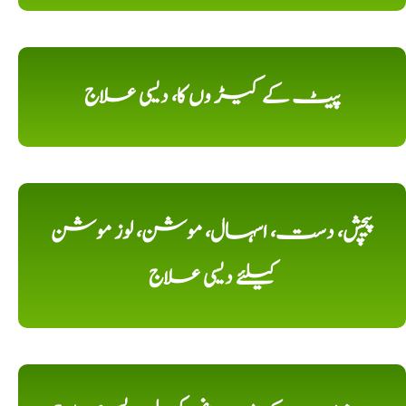
پیٹ کے کیڑ وں کا، دیسی علاج
پیچش، دست، اسہال، موشن، لوز موشن
کیلئے دیسی علاج