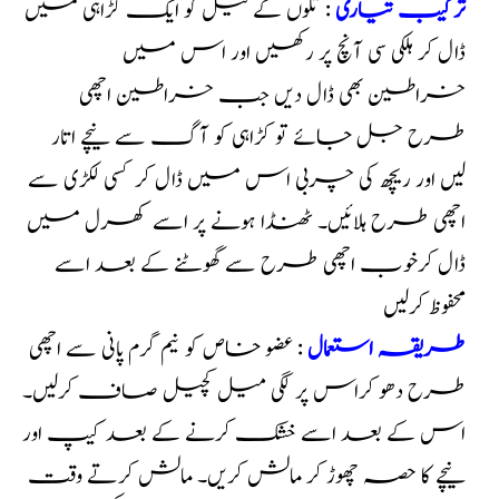
ترکیب تیاری
: تلوں کے تیل کو ایک کڑاہی میں
ڈال کر ہلکی سی آنچ پر رکھیں اور اس میں
خراطین بھی ڈال دیں جب خراطین اچھی
طرح جل جائے تو کڑاہی کو آگ سے نیچے اتار
لیں اور ریچھ کی چربی اس میں ڈال کر کسی لکڑی سے
اچھی طرح ہلائیں۔ ٹھنڈا ہونے پر اسے کھرل میں
ڈال کرخوب اچھی طرح سے گھوٹنے کے بعد اسے
محفوظ کرلیں
طریقہ استعمال
: عضو خاص کو نیم گرم پانی سے اچھی
طرح دھو کراس پر لگی میل کچیل صاف کرلیں۔
اس کے بعد اسے خشک کرنے کے بعد کیپ اور
نیچے کا حصہ چھوڑ کر مالش کریں۔ مالش کرتے وقت