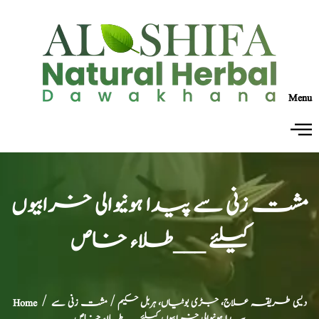
Menu
مشت زنی سے پیدا ہونیوالی خرابیوں
کیلئے ___طلاء خاص
دیسی طریقہ علاج، جڑی بوٹیاں، ہربل حکیم
/ مشت زنی سے
/
Home
پیدا ہونیوالی خرابیوں کیلئے ___طلاء خاص