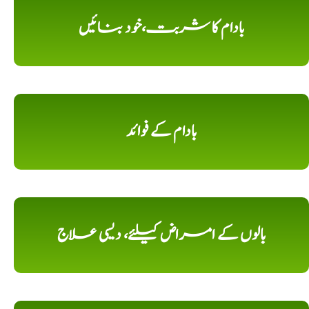
بادام کا شربت،خود بنائیں
بادام کے فوائد
بالوں کے امراض کیلئے، دیسی علاج