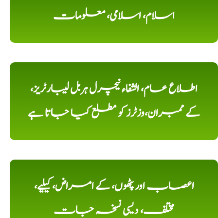
اسلام، اسلامی، معلومات
اطلاع عام، الشفاء نیچرل ہربل لیبارٹریز،
کے ممبران،وزٹرز کو مطلع کیا جاتا ہے
اعصاب اور پٹھوں، کے امراض، کیلیے،
مختلف، دیسی نسخہ جات