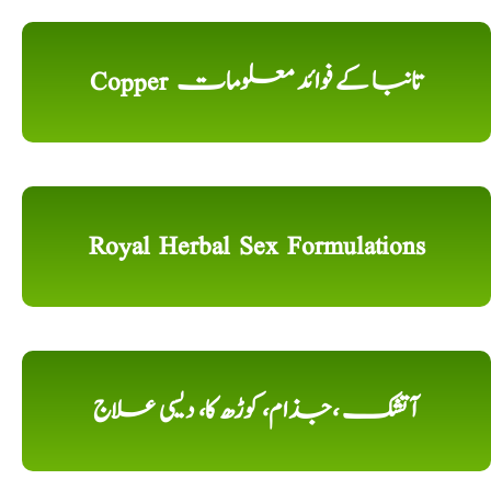
Copper تانبا کے فوائد معلومات
Royal Herbal Sex Formulations
آتشک ،جذام، کوڑھ کا، دیسی علاج