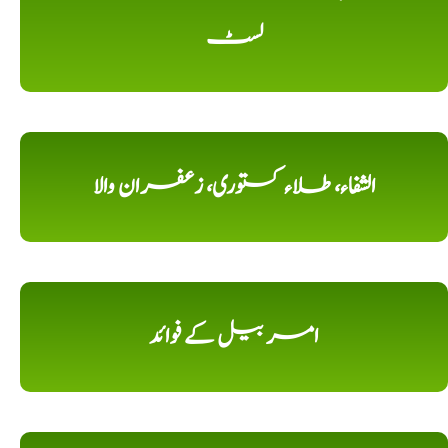
لسٹ
الشفاء، طلاء کستوری، زعفران والا
امر بیل کے فوائد