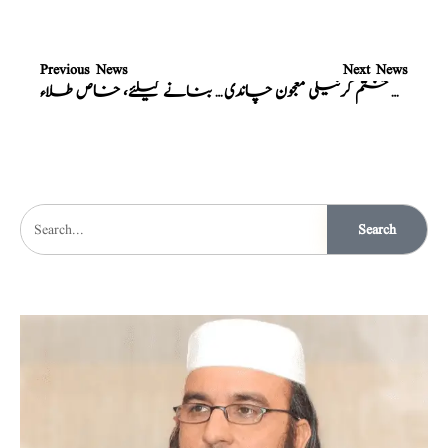
Previous News
Next News
مردانہ طاقت اور، نفس کے ڈھیلے پن کو ختم کرنیکی معجون چاندی
نامرد کو مرد بنانے کیلئے، خاص طلاء
Search