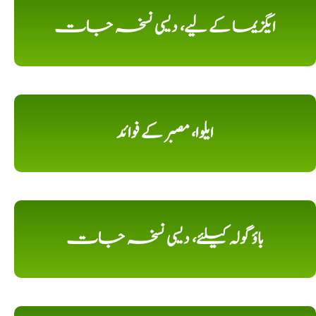
ایگزیما کے لیے، دیسی نسخہ جات
ایلوا، مصبر کے فوائد
باؤ گولہ کیلئے، دیسی نسخہ جات