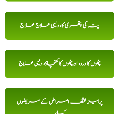
پتہ کی پتھری کا، دیسی علاج علاج
پٹھوں کا درد، اورپٹھوں کا کھنچاؤ، دیسی علاج
پرہیز مختلف امراض کے مریضوں