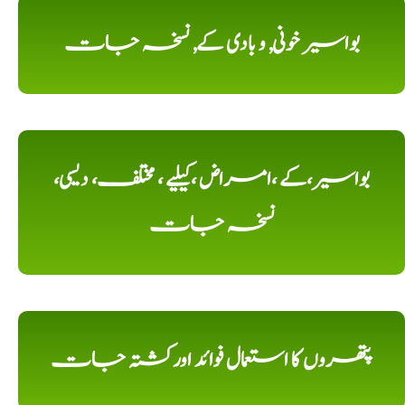
بواسیر خونی, و بادی کے, نسخہ جات
بواسیر،کے ،امراض ،کیلیے ، مختلف، دیسی،
نسخہ جات
پتھروں کا استعمال فوائد اورکشتہ جات