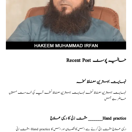
Recent Post حالیہ پوسٹ
نہایت بہترین مغلظ نسخہ
نہایت بہترین مغلظ نسخہ نہایت بہترین مغلظ نسخہ آپ کی خدمت میں
حاضر ہے جس
مشت زنی کا دیسی علاج _______Hand practice
مشت زنی–Hand practice دیسی علاج مشت زنی کرنے سے اس کا نقصان اور اس کا