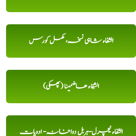
الشفاء شاہی نسخہ، مکمل کورس
الشِفاء ھاضمینا (پھکی)
الشفاء نیچرل-ہربل دواخانہ- ادویات