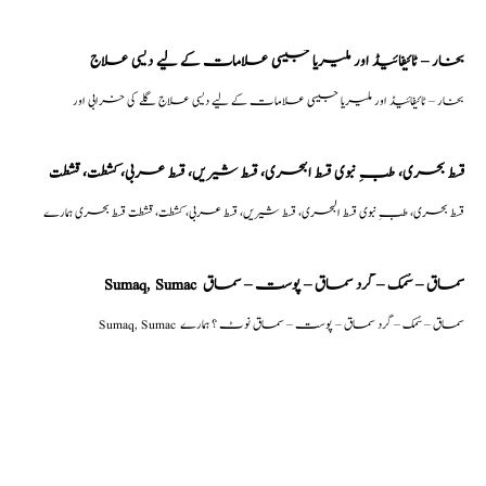
بخار – ٹائیفائیڈ اور ملیریا جیسی علامات کے لیے دیسی علاج
بخار – ٹائیفائیڈ اور ملیریا جیسی علامات کے لیے دیسی علاج گلے کی خرابی اور
قسط بحری، طبِ نبوی قسط البحری، قسط شیریں، قسط عربی، كشطت، قشطت
قسط بحری، طبِ نبوی قسط البحری، قسط شیریں، قسط عربی، كشطت، قشطت قسط بحری ہمارے
Sumaq, Sumac سماق – سُمک – گرد سماق – پوست – سماق
Sumaq, Sumac سماق – سُمک – گرد سماق – پوست – سماق نوٹ ؟ ہمارے