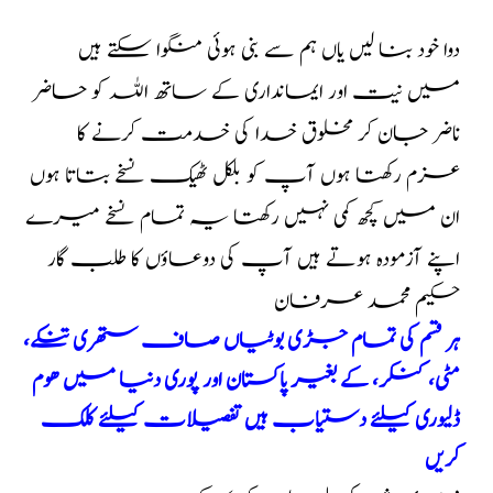
دوا خود بنا لیں یاں ہم سے بنی ہوئی منگوا سکتے ہیں
میں نیت اور ایمانداری کے ساتھ اللہ کو حاضر
ناضر جان کر مخلوق خدا کی خدمت کرنے کا
عزم رکھتا ہوں آپ کو بلکل ٹھیک نسخے بتاتا ہوں
ان میں کچھ کمی نہیں رکھتا یہ تمام نسخے میرے
اپنے آزمودہ ہوتے ہیں آپ کی دوعاؤں کا طلب گار
حکیم محمد عرفان
ہر قسم کی تمام جڑی بوٹیاں صاف ستھری تنکے،
مٹی، کنکر، کے بغیر پاکستان اور پوری دنیا میں ھوم
ڈلیوری کیلئے دستیاب ہیں تفصیلات کیلئے کلک
کریں