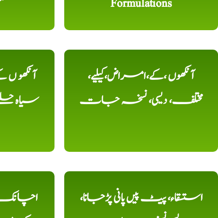
Formulations
م
آنکھوں ،کے،امراض،کیلیے،
آنکھو ں
مختلف، دیسی، نسخہ جات
سیاہ حلقے
استسقاء، پیٹ پیں پانی پڑجانا،
اچانک ،