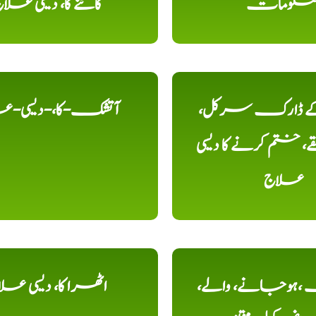
علومات
کاٹنے کا، دیسی علا
 کے ڈارک سرکل،
آتشک-کا،-دیسی-ع
، ختم کرنے کا دیسی
علاج
ہوجانے، والے،
اٹھرا کا، دیسی عل