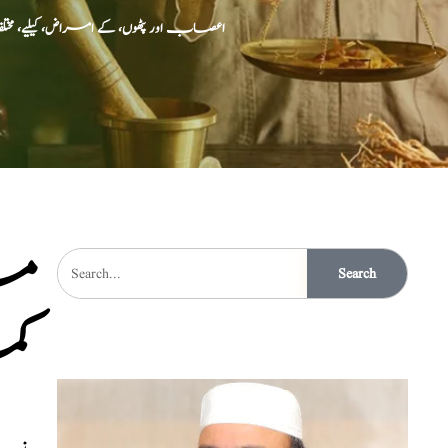
اعصاب اور پٹھوں، کے امراض، کیلیے، 
مر
Search
کم