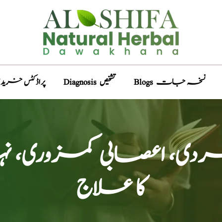
Blogs نسخہ جات
Diagnosis تشخیص
Products پراڈکٹس خری
دی، اعصابی کمزوری،
کا علاج