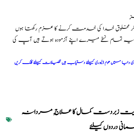
ز
کر مخلوق خدا کی خدمت کرنے کا عزم رکھتا ہوں
ا یہ تمام نسخے میرے اپنے آزمودہ ہوتے ہیں آپ کی
ری دنیا میں ھوم ڈلیوری کیلئے دستیاب ہیں تفصیلات کیلئے کلک کریں
یت زبردست کمال کا علاج
,
مردانہ
مانی دردوں کیلئے