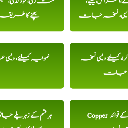
کے،امراض،کیلیے،
مشت زنی، خود لذتی، ج
دیسی، نسخہ جات
بچنے کا طریقہ
را، کیلئے دیسی نسخہ
نمونیہ کیلئے، دیسی 
جات
Copper تانبا کے فوائد
ہر قسم کے زہریلے جان