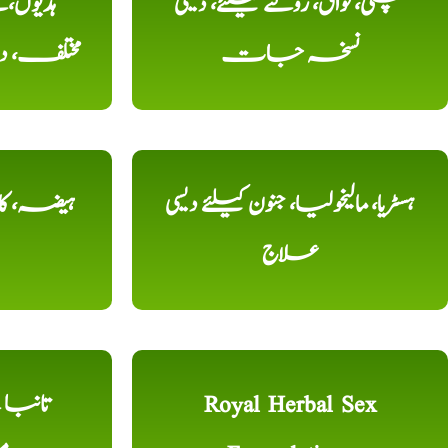
ہچکی، فواق، روکنے کیلئے، دیسی
ہڈیوں،
نسخہ جات
مختلف، 
ہسٹریا، مالیخولیا، جنون کیلئے دیسی
ہیضہ، کال
علاج
Royal Herbal Sex