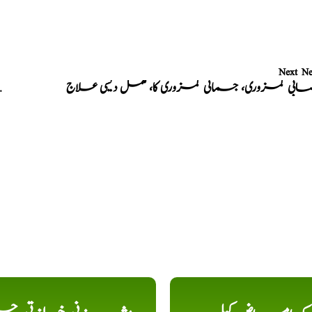
Next N
ابی کمزوری، جسمانی کمزوری کا، مکمل دیسی علاج
وجع المفاضل،جوڑوں کا در