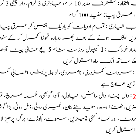
 عرق پیاز سفید 100 گرام
یب تیاری : تمام ادویات کو باریک پیس کر عرق پیا
دیں خشک ہونے کے بعد پھر دوبارہ تھوڑا کھرل کر کے سف
ار خوراک :
1
کیپسول روزانہ شام
5
بجے خالی پیٹ آدھا کل
 ساتھ ایک ماہ استعمال کریں
د : مردانہ کمزوری، نامردی، لو بلڈ پریشر، اعصابی کمزور
 ترین علاج ہے
ز
: دال چنا، دال ماش، چاول، آلو، گوبھی، شملہ مرچ، تما
ں، ٹھنڈا دودھ، سفید چنے،نان، خمیری روٹی، ڈبل روٹی، بڑا 
، اور تمام کھٹی چیزیں، سموسے، پکوڑے، برگر، پرھیز لازم
ہ استعمال کریں