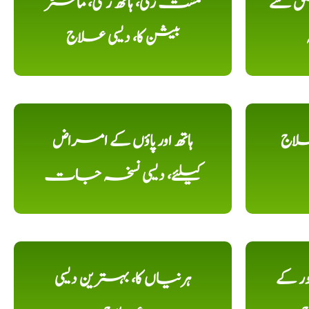
لق سے
مشت زنی، ہاتھ رسی، ماسٹر
بیشن کا، دیسی علاج
علاج
ہاتھ اور پاؤں کے امراض
کیلئے، دیسی نسخہ جات
ور کے
ہرنیاں کا، بہترین دیسی