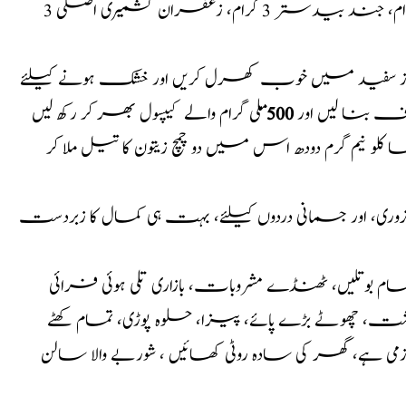
نسخہ الشفاء : شنگرف مدبر 10 گرام، جاوتری 3 گرام، دار چینی 3 گرام، جند بیدستر 3 گرام، زعفران کشمیری اصلی 3
ز سفید میں خوب کھرل کریں اور خشک ہونے کیلئے
وف بنا لیں اور
500
ملی گرام والے کیپسول بھر کر رکھ لیں
و نیم گرم دودھ اس میں دو چمچ زیتون کا تیل ملا کر
ی، اور جسمانی دردوں کیلئے، بہت ہی کمال کا ز
ب
ردست
م بوتلیں، ٹھنڈے مشروبات، بازاری تلی ہوئی فرائی
گوشت، چھوٹے بڑے پائے، پیزا، حلوہ پوڑی، تمام کھٹے
ی ہے، گھر کی سادہ روٹی کھائیں ، شوربے والا سالن