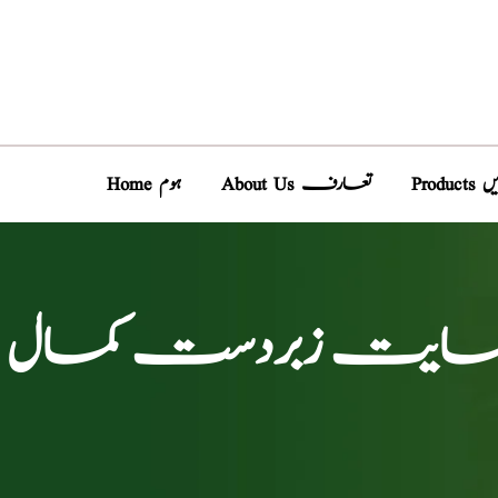
دیں
About Us تعارف
Home ہوم
 نہایت زبردست کمال