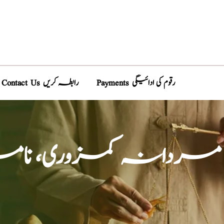
Payments رقوم کی ادائیگی
Contact Us رابطہ کریں
مردانہ کمزوری، نامر