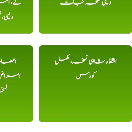
دیسی نسخہ جات
کے، امرا
دیسی
الشفاء شاہی نسخہ، مکمل
اعصاب 
کورس
امراض، ک
نس