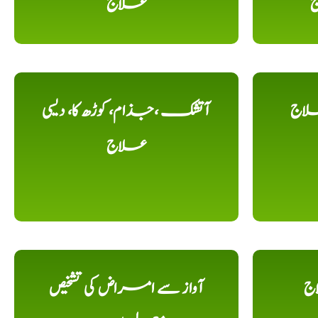
ج
علاج
لاج
آتشک ،جذام، کوڑھ کا، دیسی
علاج
اج
آواز سے امراض کی تشخیص