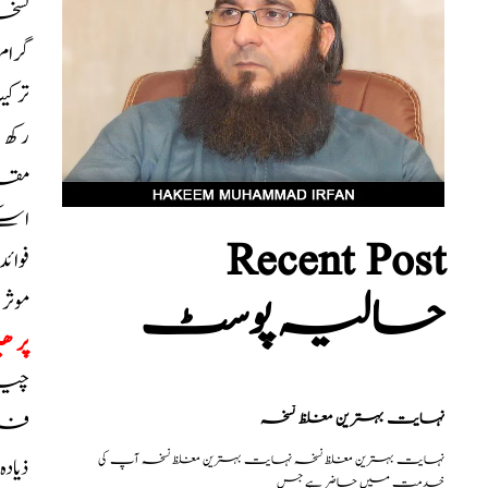
گرام،
ترک
رکھ 
مقد
اسکے
Recent Post
فوائ
حالیہ پوسٹ
موثر
پر ھی
چیزی
نہایت بہترین مغلظ نسخہ
فروٹ
نہایت بہترین مغلظ نسخہ نہایت بہترین مغلظ نسخہ آپ کی
ذیاد
خدمت میں حاضر ہے جس