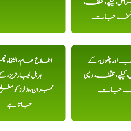
ض، کیلیے، مختلف،
، نسخہ جات
اور پٹھوں، کے
اطلاع عام، الشفاء ن
یلیے، مختلف، دیسی
ہربل لیبارٹریز، ک
خہ جات
ممبران،وزٹرز کو مطل
جاتا ہے