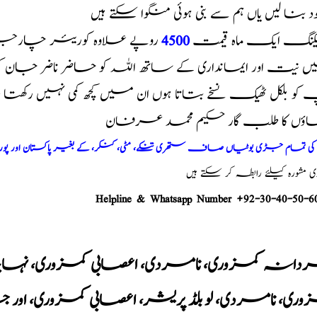
خود بنا لیں یاں ہم سے بنی ہوئی منگوا سکتے ہیں
 پیکنگ ایک ماہ قیمت
4500
روپے علاوہ کوریئر چارج
 نیت اور ایمانداری کے ساتھ اللہ کو حاضر ناضر جان 
و بلکل ٹھیک نسخے بتاتا ہوں ان میں کچھ کمی نہیں رکھت
اؤں کا طلب گار حکیم محمد عرفان
م کی تمام جڑی بوٹیاں صاف ستھری تنکے، مٹی، کنکر، کے بغیر پاکستان اور پو
شورہ کیلئے رابطہ کر سکتے ہیں
Helpline & Whatsapp Number +92-30-40-50-6
انہ کمزوری، نامردی، اعصابی کمزوری، نہا
وری، نامردی، لو بلڈ پریشر، اعصابی کمزوری، اور جس