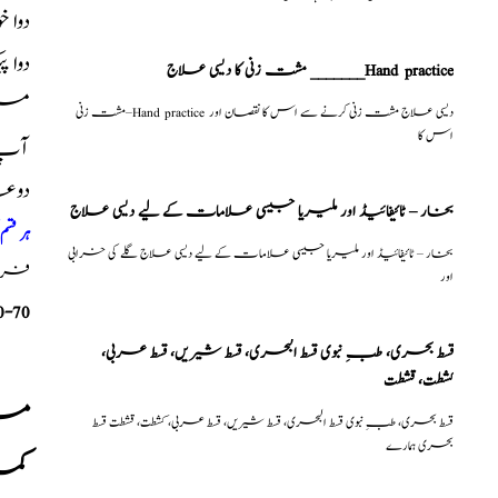
دوا 
دوا
مشت زنی کا دیسی علاج _______Hand practice
میں
مشت زنی–Hand practice دیسی علاج مشت زنی کرنے سے اس کا نقصان اور
اس کا
آپ ک
دوع
بخار – ٹائیفائیڈ اور ملیریا جیسی علامات کے لیے دیسی علاج
ہر قس
بخار – ٹائیفائیڈ اور ملیریا جیسی علامات کے لیے دیسی علاج گلے کی خرابی
فری م
اور
0-70
قسط بحری، طبِ نبوی قسط البحری، قسط شیریں، قسط عربی،
كشطت، قشطت
مرد
قسط بحری، طبِ نبوی قسط البحری، قسط شیریں، قسط عربی، كشطت، قشطت قسط
بحری ہمارے
کمز