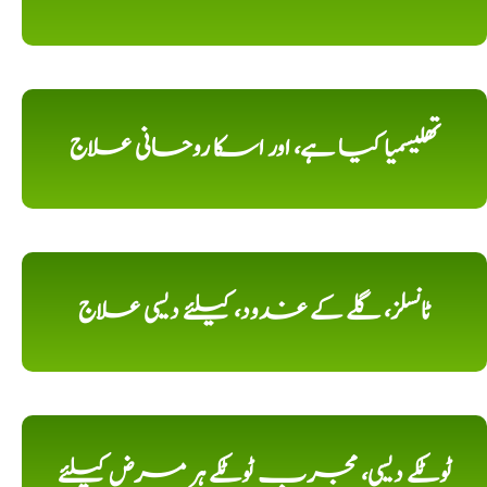
تھلیسمیا کیا ہے، اور اسکا روحانی علاج
ٹانسلز، گلے کے غدود، کیلئے دیسی علاج
ٹوٹکے دیسی، مجرب ٹوٹکے ہر مرض کیلئے