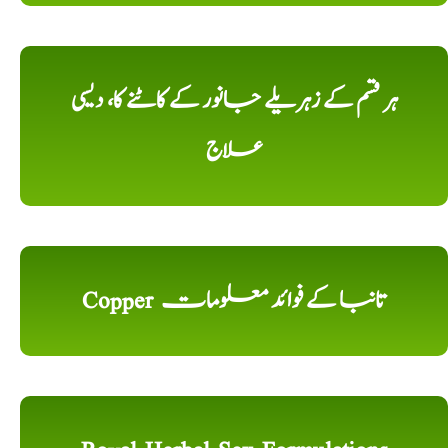
ہر قسم کے زہریلے جانور کے کاٹنے کا، دیسی
علاج
Copper تانبا کے فوائد معلومات