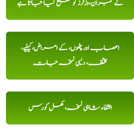
کے ممبران،وزٹرز کو مطلع کیا جاتا ہے
اعصاب اور پٹھوں، کے امراض، کیلیے،
مختلف، دیسی نسخہ جات
الشفاء شاہی نسخہ، مکمل کورس