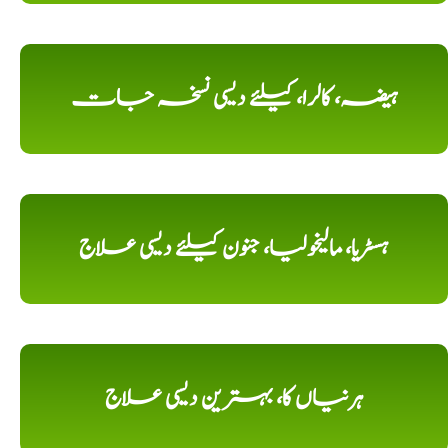
ہیضہ، کالرا، کیلئے دیسی نسخہ جات
ہسٹریا، مالیخولیا، جنون کیلئے دیسی علاج
ہرنیاں کا، بہترین دیسی علاج