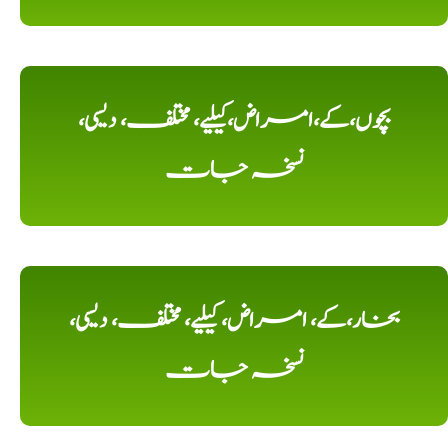
بچوں،کے،امراض،کیلیے، مختلف، دیسی،
نسخہ جات
بخار،کے، امراض، کیلیے، مختلف، دیسی،
نسخہ جات