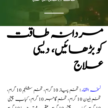
مردانہ طاقت
کو بڑھائیں، دیسی
علاج
نسخہ الشفاء
: تخم پیاز 10 گرام، تخم شلجم 10 گرام،
تخم ہلیون 10 گرام، تخم گاجر 10 گرام، کباب چینی