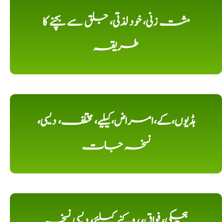
مشت زنی، خود لذتی، جلق سے بچنے کا
طریقہ
ہڈیوں،کے،امراض،کیلیے، مختلف، دیسی،
نسخہ جات
ہچکی، فواق، روکنے کیلئے، دیسی نسخہ