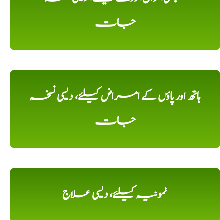
جات
ہاتھ اور پاؤں کے امراض کیلئے، دیسی نسخہ
جات
نمونیہ کیلئے، دیسی علاج