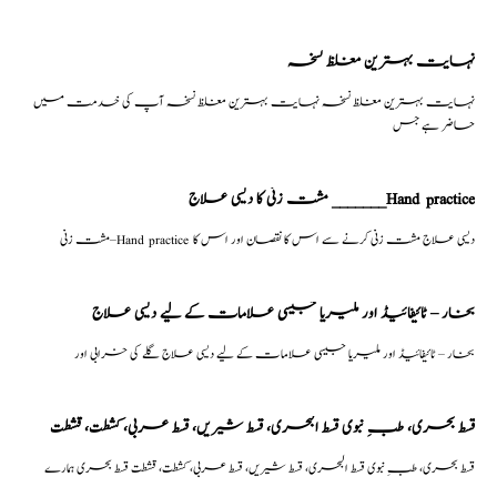
نہایت بہترین مغلظ نسخہ
نہایت بہترین مغلظ نسخہ نہایت بہترین مغلظ نسخہ آپ کی خدمت میں
حاضر ہے جس
مشت زنی کا دیسی علاج _______Hand practice
مشت زنی–Hand practice دیسی علاج مشت زنی کرنے سے اس کا نقصان اور اس کا
بخار – ٹائیفائیڈ اور ملیریا جیسی علامات کے لیے دیسی علاج
بخار – ٹائیفائیڈ اور ملیریا جیسی علامات کے لیے دیسی علاج گلے کی خرابی اور
قسط بحری، طبِ نبوی قسط البحری، قسط شیریں، قسط عربی، كشطت، قشطت
قسط بحری، طبِ نبوی قسط البحری، قسط شیریں، قسط عربی، كشطت، قشطت قسط بحری ہمارے