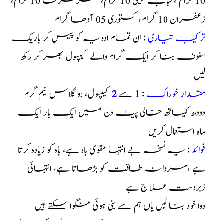
10 گرام ،کباب چینی 10 گرام، عقرقرحا 10 گرام،
زعفران 10 گرام، کستوری 05 آدھا گرام
ترکیب تیاری
: ان تمام ادویہ کو پیس کر باریک
سفوف بنا کر ایک گرام والے کیپسول بھر کر رکھ
لیں
مقدار خوراک
:
1
سے
2
کیپسول، دو گلاس نیم گرم
دودھ کیساتھ خالی پیٹ دن میں ایک بار ایک
ماہ استعمال کریں
فوائد
: یہ نسخہ بے انتہا مقوی باہ ہے، باہ کو زیادہ کرتا
ہے ،مردانہ طاقت کو بڑھاتا ہے، انتہائی
زبردست علا ج ہے
دوا خود بنا لیں یاں ہم سے بنی ہوئی منگوا سکتے ہیں