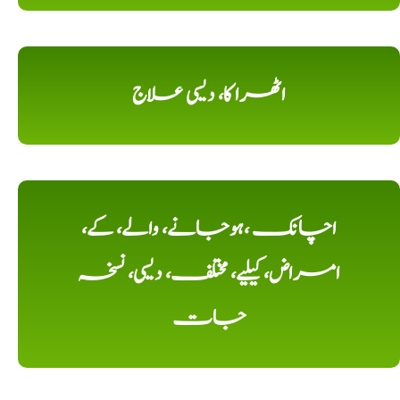
اٹھرا کا، دیسی علاج
اچانک ،ہوجانے، والے، کے،
امراض، کیلیے، مختلف، دیسی، نسخہ
جات