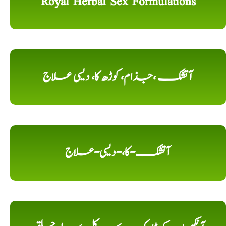
Royal Herbal Sex Formulations
آتشک ،جذام، کوڑھ کا، دیسی علاج
آتشک-کا،-دیسی-علاج