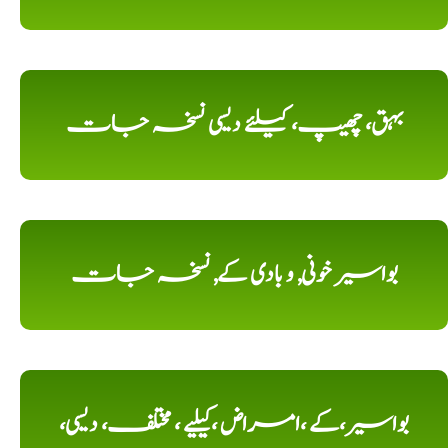
بہق، چھیپ، کیلئے دیسی نسخہ جات
بواسیر خونی, و بادی کے, نسخہ جات
بواسیر،کے ،امراض ،کیلیے ، مختلف، دیسی،