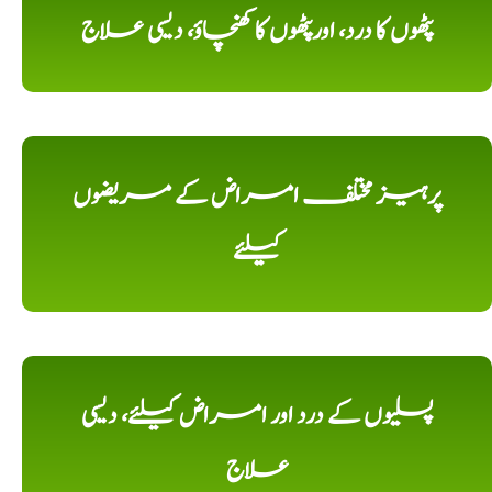
پٹھوں کا درد، اورپٹھوں کا کھنچاؤ، دیسی علاج
پرہیز مختلف امراض کے مریضوں
کیلئے
پسلیوں کے درد اور امراض کیلئے، دیسی
علاج