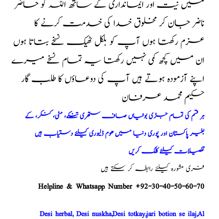
میں نیت اور ایمانداری کے ساتھ اللہ کو حاضر
ناضر جان کر مخلوق خدا کی خدمت کرنے کا
عزم رکھتا ہوں آپ کو بلکل ٹھیک نسخے بتاتا ہوں
ان میں کچھ کمی نہیں رکھتا یہ تمام نسخے میرے
اپنے آزمودہ ہوتے ہیں آپ کی دوعاؤں کا طلب گار
حکیم محمد عرفان
ہر قسم کی تمام جڑی بوٹیاں صاف ستھری تنکے، مٹی، کنکر، کے
بغیر پاکستان اور پوری دنیا میں ھوم ڈلیوری کیلئے دستیاب ہیں
تفصیلات کیلئے کلک کریں
فری مشورہ کیلئے رابطہ کر سکتے ہیں
Helpline & Whatsapp Number +92-30-40-50-60-70
Desi herbal, Desi nuskha,Desi totkay,jari botion se ilaj,Al