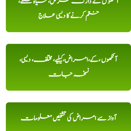
آنکھو ں کے ڈارک سرکل، سیاہ حلقے،
ختم کرنے کا دیسی علاج
آنکھوں ،کے،امراض،کیلیے، مختلف، دیسی،
نسخہ جات
آواز سے امراض کی تشخیص معلومات