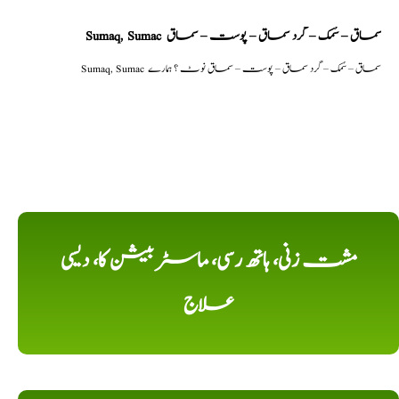
Sumaq, Sumac سماق – سُمک – گرد سماق – پوست – سماق
Sumaq, Sumac سماق – سُمک – گرد سماق – پوست – سماق نوٹ ؟ ہمارے
مشت زنی، ہاتھ رسی، ماسٹر بیشن کا، دیسی
علاج