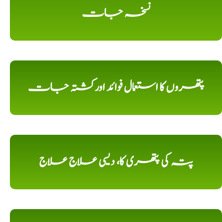
نسخہ جات
پتھروں کا استعمال فوائد اورکشتہ جات
پتہ کی پتھری کا، دیسی علاج علاج