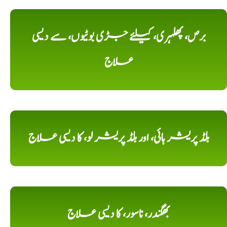
برص، پھلہری، کیلئے جڑی بوٹیوں، سے دیسی
علاج
بلڈ پریشر ہائی، اور بلڈ پریشر لو، کا دیسی علاج
بھگندر، ناسور، کا دیسی علاج