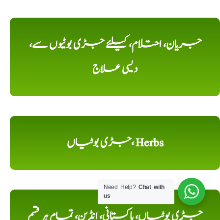
جریان، احتلام، کیلئے جڑی بوٹیوں سے،
دیسی علاج
جڑی بوٹیاں، Herbs
Need Help?
Chat with
us
جڑی بوٹیاں، پاکستانی، انڈین، تمام ہر قسم