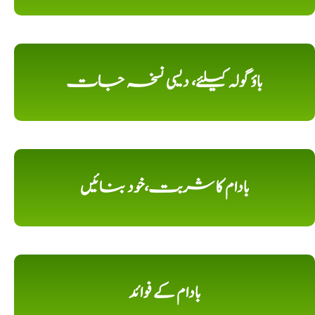
باؤ گولہ کیلئے، دیسی نسخہ جات
بادام کا شربت،خود بنائیں
بادام کے فوائد