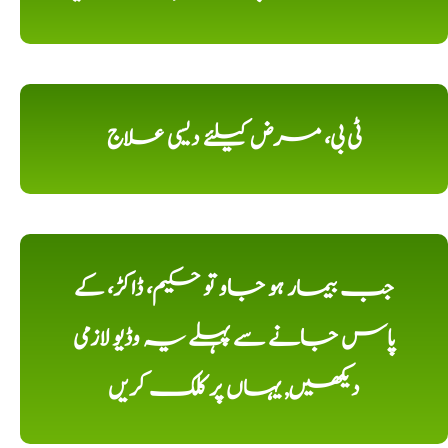
ٹی بی، مرض کیلئے دیسی علاج
جب بیمار ہو جاو تو حکیم، ڈاکڑ، کے
پاس جانے سے پہلے یہ وڈیو لازمی
دیکھیں, یہاں پر کلک کریں