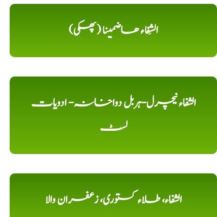
الشِفاء ھاضمینا (پھکی)
الشفاء نیچرل-ہربل دواخانہ- ادویات
لسٹ
الشفاء، طلاء کستوری، زعفران والا