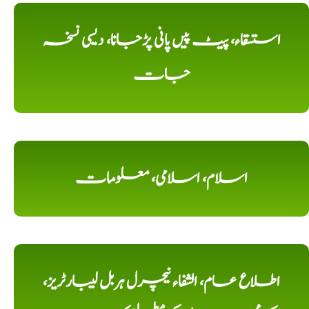
استسقاء، پیٹ پیں پانی پڑجانا، دیسی نسخہ
جات
اسلام، اسلامی، معلومات
اطلاع عام، الشفاء نیچرل ہربل لیبارٹریز،