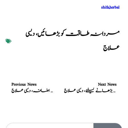
shifa,herbal
مردانہ طاقت کو بڑھائیں، دیسی
علاج
Previous News
Next News
سیکس ٹائمنگ بڑھانے کیلئے، دیسی علاج
ممسک، مقوی باہ، مردانہ طاقت میں اضافہ، دیسی علاج