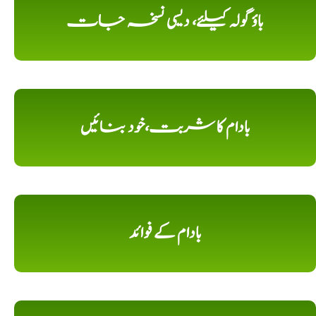
باؤ گولہ کیلئے، دیسی نسخہ جات
بادام کا شربت،خود بنائیں
بادام کے فوائد