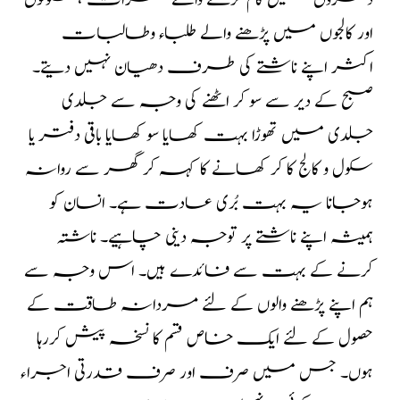
دفتروں میں کام کرنے والے حضرات ، سکولوں
اور کالجوں میں پڑھنے والے طلباء وطالبات
اکثر اپنے ناشتے کی طرف دھیان نہیں دیتے۔
صبح کے دیر سے سو کر اٹھنے کی وجہ سے جلدی
جلدی میں تھوڑا بہت کھایا سو کھایا باقی دفتر یا
سکول و کالج کا کر کھانے کا کہہ کر گھر سے روانہ
ہوجانا یہ بہت بُری عادت ہے۔ انسان کو
ہمیشہ اپنے ناشتے پر توجہ دینی چاہیے۔ ناشتہ
کرنے کے بہت سے فائدے ہیں۔ اس وجہ سے
ہم اپنے پڑھنے والوں کے لئے مردانہ طاقت کے
حصول کے لئے ایک خاص قسم کا نسخہ پیش کررہا
ہوں۔ جس میں صرف اور صرف قدرتی اجراء