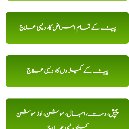
پیٹ کے تمام امراض کا، دیسی علاج
پیٹ کے کیڑ وں کا، دیسی علاج
پیچش، دست، اسہال، موشن، لوز موشن
کیلئے دیسی علاج