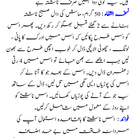
ہیں۔ یہ کوئی دوا نہیں صرف ناشتہ ہے
نسخہ الشفاء
: 50 گرام، ماش کی دال صبح ناشتہ
بنانے سے 2 گھنٹے قبل بھگو کر رکھ دیں۔ پھر اس
کو اس طرح پکائیں کہ اس میں ادرک کا پانی ،
لونگ ، چھوٹی الائچی ڈال کر خوب اچھی طرح سے بھون
لیں جب اچھے سے بھن جائے تو اس میں 4 رتی
زعفران ڈال دیں۔ اس کے بعد جو کا آٹا لے کر
اس کی پوڑیاں دیسی گھی میں تل لیں، ڈال کے ساتھ
یہ جو کے آٹے کی پوڑیاں کھائیں۔ اس ناشتے کو
اپنے روز کے معمول میں شامل کرلیں۔
فوائد
: اس ناشتے کا باقاعدہ استعمال آپ کی
مردانہ طاقت میں بے حد اضافہ