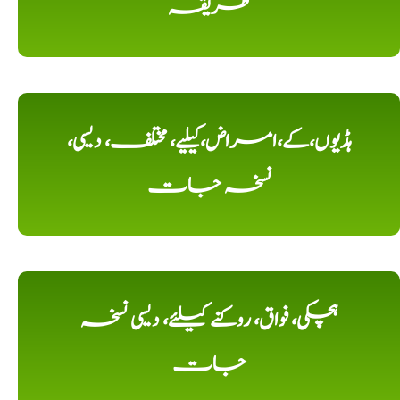
طریقہ
ہڈیوں،کے،امراض،کیلیے، مختلف، دیسی،
نسخہ جات
ہچکی، فواق، روکنے کیلئے، دیسی نسخہ
جات