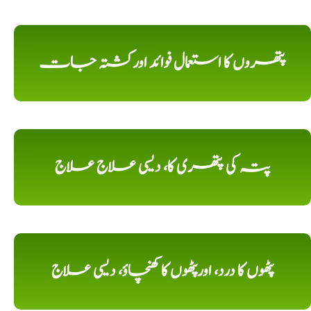
پتھروں کا استعمال فوائد اورکشتہ جات
پتہ کی پتھری کا، دیسی علاج علاج
پٹھوں کا درد، اورپٹھوں کا کھنچاؤ، دیسی علاج