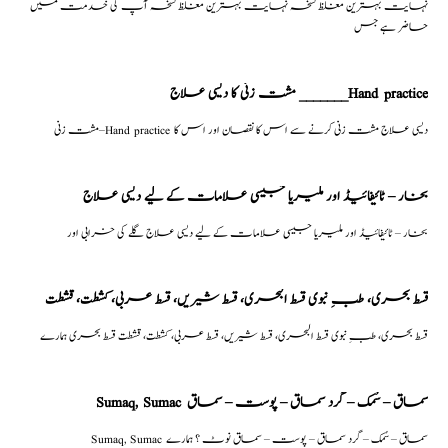
نہایت بہترین مغلظ نسخہ نہایت بہترین مغلظ نسخہ آپ کی خدمت میں
حاضر ہے جس
مشت زنی کا دیسی علاج _______Hand practice
مشت زنی–Hand practice دیسی علاج مشت زنی کرنے سے اس کا نقصان اور اس کا
بخار – ٹائیفائیڈ اور ملیریا جیسی علامات کے لیے دیسی علاج
بخار – ٹائیفائیڈ اور ملیریا جیسی علامات کے لیے دیسی علاج گلے کی خرابی اور
قسط بحری، طبِ نبوی قسط البحری، قسط شیریں، قسط عربی، كشطت، قشطت
قسط بحری، طبِ نبوی قسط البحری، قسط شیریں، قسط عربی، كشطت، قشطت قسط بحری ہمارے
Sumaq, Sumac سماق – سُمک – گرد سماق – پوست – سماق
Sumaq, Sumac سماق – سُمک – گرد سماق – پوست – سماق نوٹ ؟ ہمارے