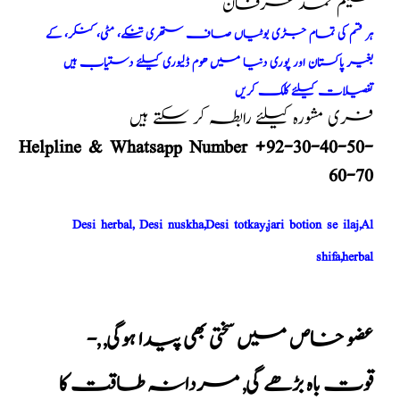
حکیم محمد عرفان
ہر قسم کی تمام جڑی بوٹیاں صاف ستھری تنکے، مٹی، کنکر، کے
بغیر پاکستان اور پوری دنیا میں ھوم ڈلیوری کیلئے دستیاب ہیں
تفصیلات کیلئے کلک کریں
فری مشورہ کیلئے رابطہ کر سکتے ہیں
Helpline & Whatsapp Number +92-30-40-50-
60-70
Desi herbal, Desi nuskha,Desi totkay,jari botion se ilaj,Al
shifa,herbal
عضو خاص میں سختی بھی پیدا ہوگی
,
,
-
قوت باہ بڑھے گی
,
مردانہ طاقت کا