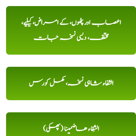
اعصاب اور پٹھوں، کے امراض، کیلیے،
مختلف، دیسی نسخہ جات
الشفاء شاہی نسخہ، مکمل کورس
الشِفاء ھاضمینا (پھکی)