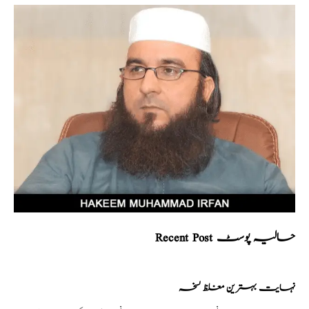
Recent Post حالیہ پوسٹ
نہایت بہترین مغلظ نسخہ