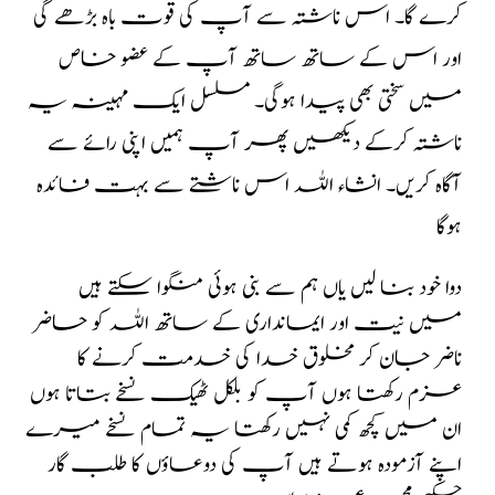
کرے گا۔ اس ناشتہ سے آپ کی قوت باہ بڑھے گی
اور اس کے ساتھ ساتھ آپ کے عضو خاص
میں سختی بھی پیدا ہوگی۔ مسلسل ایک مہینہ یہ
ناشتہ کرکے دیکھیں پھر آپ ہمیں اپنی رائے سے
آگاہ کریں۔ انشاء اللہ اس ناشتے سے بہت فائدہ
ہوگا
دوا خود بنا لیں یاں ہم سے بنی ہوئی منگوا سکتے ہیں
میں نیت اور ایمانداری کے ساتھ اللہ کو حاضر
ناضر جان کر مخلوق خدا کی خدمت کرنے کا
عزم رکھتا ہوں آپ کو بلکل ٹھیک نسخے بتاتا ہوں
ان میں کچھ کمی نہیں رکھتا یہ تمام نسخے میرے
اپنے آزمودہ ہوتے ہیں آپ کی دوعاؤں کا طلب گار