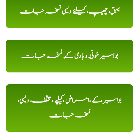
بہق، چھیپ، کیلئے دیسی نسخہ جات
بواسیر خونی, و بادی کے, نسخہ جات
بواسیر،کے ،امراض ،کیلیے ، مختلف، دیسی،
نسخہ جات