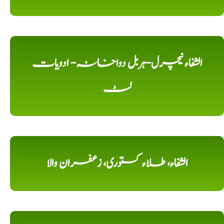
الشفاء نیچرل-ہربل دواخانہ- ادویات
لسٹ
الشفاء، طلاء کستوری، زعفران والا