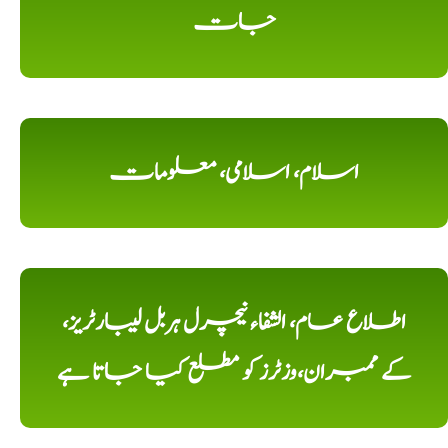
جات
اسلام، اسلامی، معلومات
اطلاع عام، الشفاء نیچرل ہربل لیبارٹریز،
کے ممبران،وزٹرز کو مطلع کیا جاتا ہے