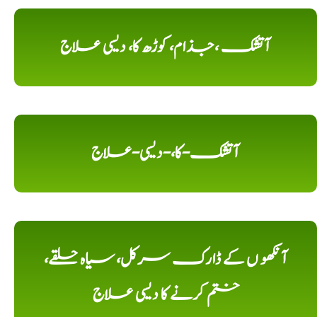
آتشک ،جذام، کوڑھ کا، دیسی علاج
آتشک-کا،-دیسی-علاج
آنکھو ں کے ڈارک سرکل، سیاہ حلقے،
ختم کرنے کا دیسی علاج