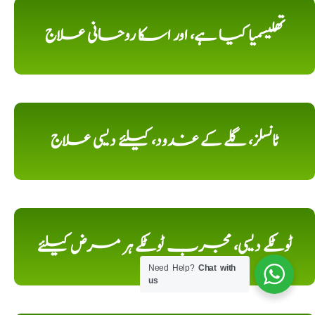
تھلیسمیا کیا ہے، اور اسکا روحانی علاج
ٹانسلز، گلے کے غدود، کیلئے دیسی علاج
ٹوٹکے دیسی، مجرب ٹوٹکے ہر مرض کیلئے
Need Help?
Chat with
us