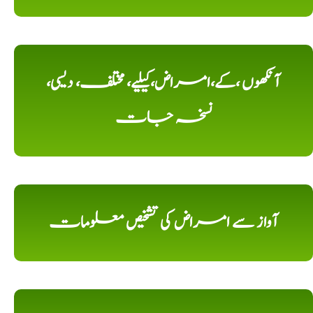
آنکھوں ،کے،امراض،کیلیے، مختلف، دیسی،
نسخہ جات
آواز سے امراض کی تشخیص معلومات