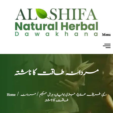
Menu
مردانہ طاقت کا ناشتہ
دیسی طریقہ علاج، جڑی بوٹیاں، ہربل حکیم
/ مردانہ
/
Home
طاقت کا ناشتہ