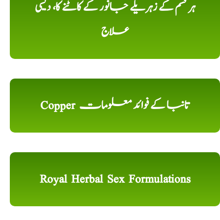
ہر قسم کے زہریلے جانور کے کاٹنے کا، دیسی
علاج
Copper تانبا کے فوائد معلومات
Royal Herbal Sex Formulations