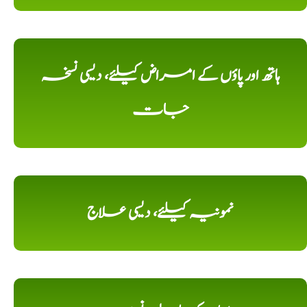
ہاتھ اور پاؤں کے امراض کیلئے، دیسی نسخہ
جات
نمونیہ کیلئے، دیسی علاج