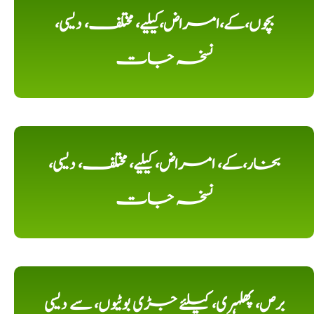
بچوں،کے،امراض،کیلیے، مختلف، دیسی،
نسخہ جات
بخار،کے، امراض، کیلیے، مختلف، دیسی،
نسخہ جات
برص، پھلہری، کیلئے جڑی بوٹیوں، سے دیسی