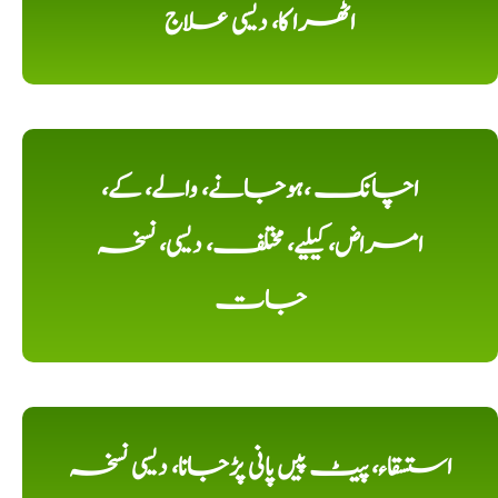
اٹھرا کا، دیسی علاج
اچانک ،ہوجانے، والے، کے،
امراض، کیلیے، مختلف، دیسی، نسخہ
جات
استسقاء، پیٹ پیں پانی پڑجانا، دیسی نسخہ