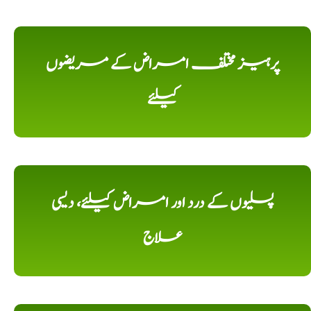
پرہیز مختلف امراض کے مریضوں
کیلئے
پسلیوں کے درد اور امراض کیلئے، دیسی
علاج