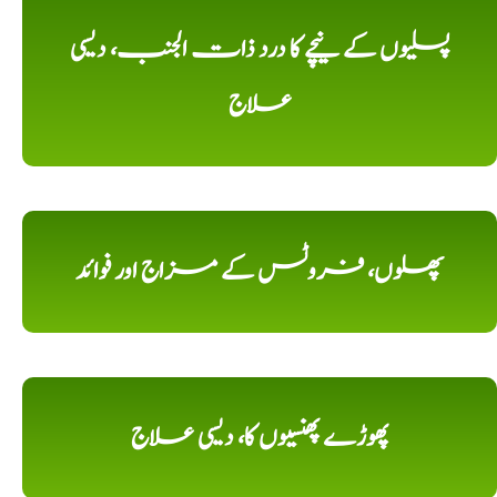
پسلیوں کے نیچے کا درد ذات الجنب، دیسی
علاج
پھلوں، فروٹس کے مزاج اور فوائد
پھوڑے پھنسیوں کا، دیسی علاج