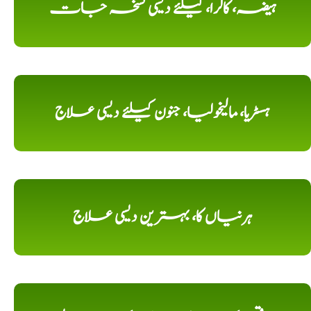
ہیضہ، کالرا، کیلئے دیسی نسخہ جات
ہسٹریا، مالیخولیا، جنون کیلئے دیسی علاج
ہرنیاں کا، بہترین دیسی علاج