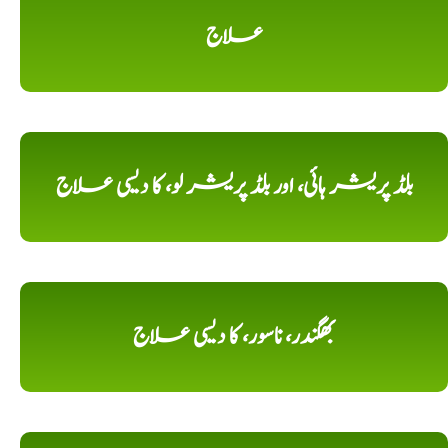
علاج
بلڈ پریشر ہائی، اور بلڈ پریشر لو، کا دیسی علاج
بھگندر، ناسور، کا دیسی علاج