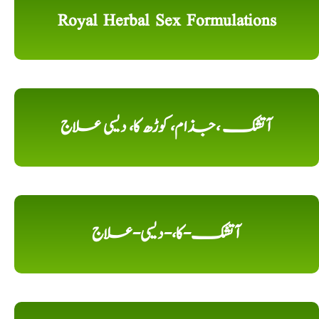
Royal Herbal Sex Formulations
آتشک ،جذام، کوڑھ کا، دیسی علاج
آتشک-کا،-دیسی-علاج