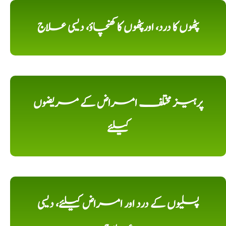
پٹھوں کا درد، اورپٹھوں کا کھنچاؤ، دیسی علاج
پرہیز مختلف امراض کے مریضوں
کیلئے
پسلیوں کے درد اور امراض کیلئے، دیسی