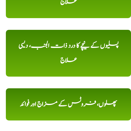
علاج
پسلیوں کے نیچے کا درد ذات الجنب، دیسی
علاج
پھلوں، فروٹس کے مزاج اور فوائد