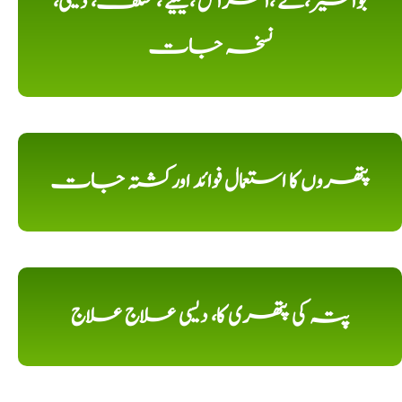
بواسیر،کے ،امراض ،کیلیے ، مختلف، دیسی،
نسخہ جات
پتھروں کا استعمال فوائد اورکشتہ جات
پتہ کی پتھری کا، دیسی علاج علاج