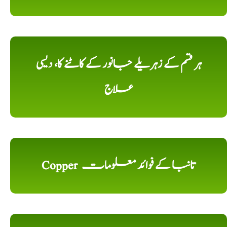
ہر قسم کے زہریلے جانور کے کاٹنے کا، دیسی
علاج
Copper تانبا کے فوائد معلومات