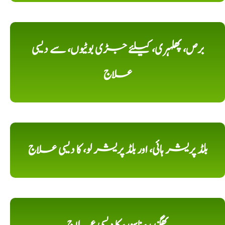
برص، پھلہری، کیلئے جڑی بوٹیوں، سے دیسی
علاج
بلڈ پریشر ہائی، اور بلڈ پریشر لو، کا دیسی علاج