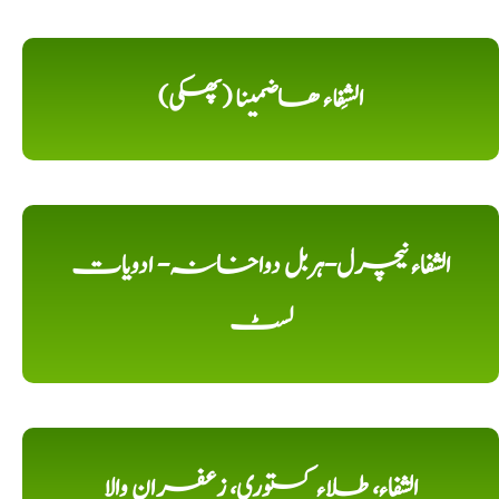
الشِفاء ھاضمینا (پھکی)
الشفاء نیچرل-ہربل دواخانہ- ادویات
لسٹ
الشفاء، طلاء کستوری، زعفران والا