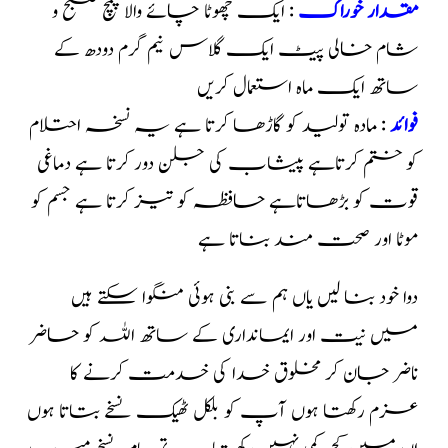
مقدار خوراک
: ایک چھوٹا چائے والا چمچ صبح و
شام خالی پیٹ ایک گلاس نیم گرم دودھ کے
ساتھ ایک ماہ استعمال کریں
فوائد
: مادہ تولید کو گاڑھا کرتا ہے یہ نسخہ احتلام
کو ختم کرتاہے پیشاب کی جلن دور کرتا ہے دماغی
قوت کو بڑھاتاہے حافظہ کو تیز کرتا ہے جسم کو
موٹا اور صحت مند بناتا ہے
دوا خود بنا لیں یاں ہم سے بنی ہوئی منگوا سکتے ہیں
میں نیت اور ایمانداری کے ساتھ اللہ کو حاضر
ناضر جان کر مخلوق خدا کی خدمت کرنے کا
عزم رکھتا ہوں آپ کو بلکل ٹھیک نسخے بتاتا ہوں