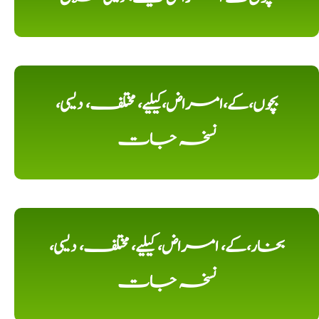
بچوں،کے،امراض،کیلیے، مختلف، دیسی،
نسخہ جات
بخار،کے، امراض، کیلیے، مختلف، دیسی،
نسخہ جات