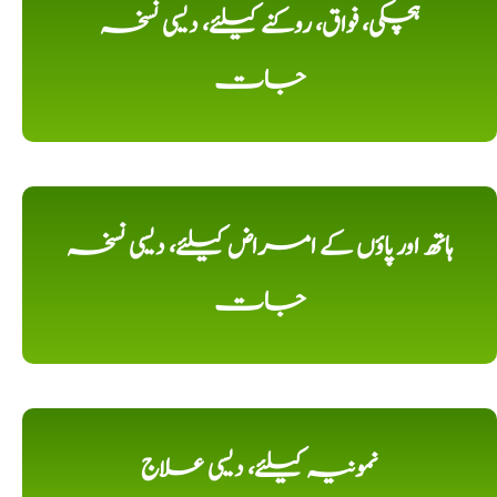
ہچکی، فواق، روکنے کیلئے، دیسی نسخہ
جات
ہاتھ اور پاؤں کے امراض کیلئے، دیسی نسخہ
جات
نمونیہ کیلئے، دیسی علاج