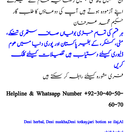
ان میں کچھ کمی نہیں رکھتا یہ تمام نسخے میرے
اپنے آزمودہ ہوتے ہیں آپ کی دوعاؤں کا طلب گار
حکیم محمد عرفان
ہر قسم کی تمام جڑی بوٹیاں صاف ستھری تنکے،
مٹی، کنکر، کے بغیر پاکستان اور پوری دنیا میں ھوم
ڈلیوری کیلئے دستیاب ہیں تفصیلات کیلئے کلک
کریں
فری مشورہ کیلئے رابطہ کر سکتے ہیں
Helpline & Whatsapp Number +92-30-40-50-
60-70
Desi herbal, Desi nuskha,Desi totkay,jari botion se ilaj,Al