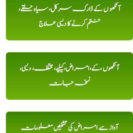
آنکھو ں کے ڈارک سرکل، سیاہ حلقے،
ختم کرنے کا دیسی علاج
آنکھوں ،کے،امراض،کیلیے، مختلف، دیسی،
نسخہ جات
آواز سے امراض کی تشخیص معلومات