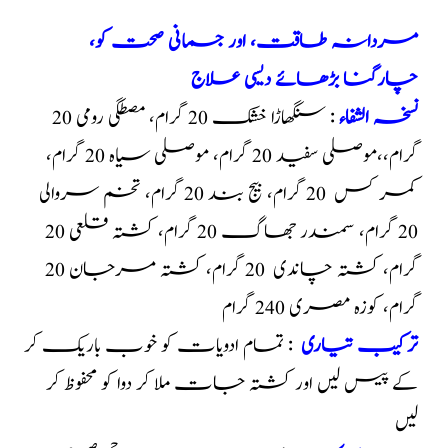
مردانہ طاقت، اور جسمانی صحت کو،
چارگنا بڑھائے دیسی علاج
نسخہ الشفاء
: سنگھاڑا خشک 20 گرام، مصطگی رومی 20
گرام،،موصلی سفید 20 گرام، موصلی سیاہ 20 گرام،
کمر کس 20 گرام، بیج بند 20 گرام، تخم سروالی
20 گرام، سمندر جھاگ 20 گرام، کشتہ قلعی 20
گرام، کشتہ چاندی 20 گرام، کشتہ مرجان 20
گرام، کوزہ مصری 240 گرام
ترکیب تیاری
: تمام ادویات کو خوب باریک کر
کے پیس لیں اور کشتہ جات ملا کر دوا کو محفوظ کر
لیں