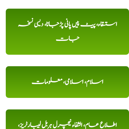
استسقاء، پیٹ پیں پانی پڑجانا، دیسی نسخہ
جات
اسلام، اسلامی، معلومات
اطلاع عام، الشفاء نیچرل ہربل لیبارٹریز،