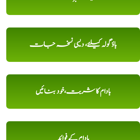
باؤ گولہ کیلئے، دیسی نسخہ جات
بادام کا شربت،خود بنائیں
بادام کے فوائد