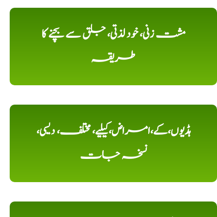
مشت زنی، خود لذتی، جلق سے بچنے کا
طریقہ
ہڈیوں،کے،امراض،کیلیے، مختلف، دیسی،
نسخہ جات