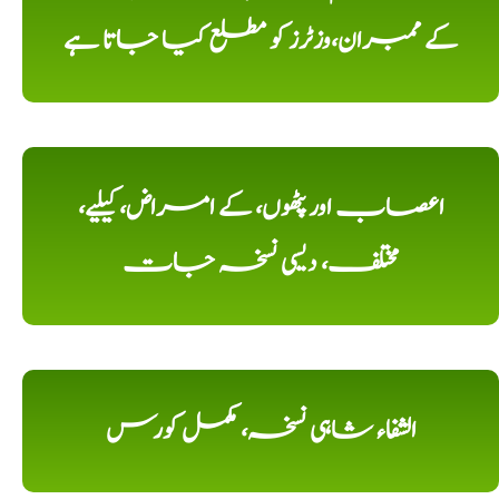
کے ممبران،وزٹرز کو مطلع کیا جاتا ہے
اعصاب اور پٹھوں، کے امراض، کیلیے،
مختلف، دیسی نسخہ جات
الشفاء شاہی نسخہ، مکمل کورس