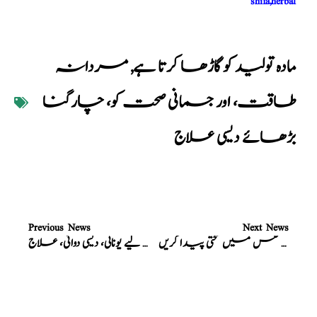
shifa,herbal
مادہ تولید کو گاڑھا کرتا ہے
,
مردانہ
طاقت، اور جسمانی صحت کو، چارگنا
بڑھائے دیسی علاج
Previous News
Next News
مردانہ طاقت، اور نفس میں سختی پیدا کریں
احتلام، جریان، کے لیے یونانی، دیسی دوائی، علاج