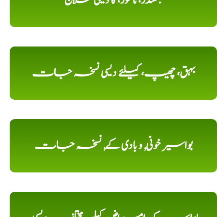
بھگندر، ناسور، کا دیسی علاج
بہق، چھیپ، کیلئے دیسی نسخہ جات
بواسیر خونی, و بادی کے, نسخہ جات