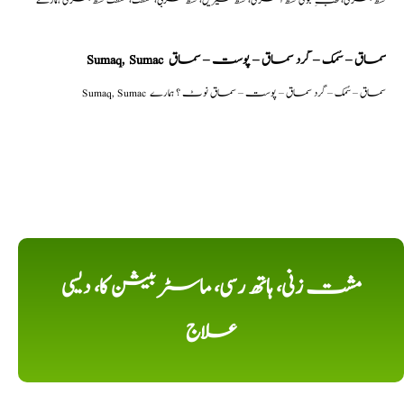
Sumaq, Sumac سماق – سُمک – گرد سماق – پوست – سماق
Sumaq, Sumac سماق – سُمک – گرد سماق – پوست – سماق نوٹ ؟ ہمارے
مشت زنی، ہاتھ رسی، ماسٹر بیشن کا، دیسی
علاج