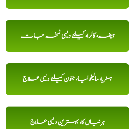
ہیضہ، کالرا، کیلئے دیسی نسخہ جات
ہسٹریا، مالیخولیا، جنون کیلئے دیسی علاج
ہرنیاں کا، بہترین دیسی علاج