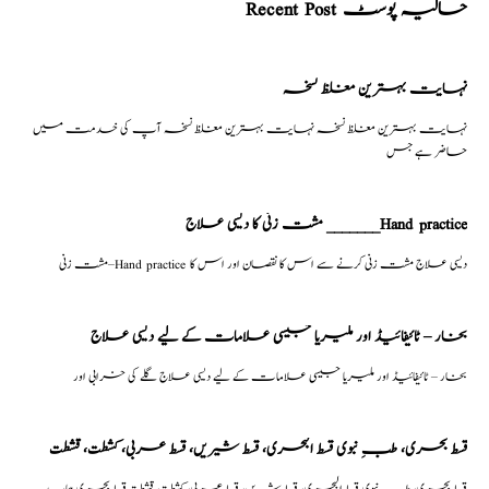
Recent Post حالیہ پوسٹ
نہایت بہترین مغلظ نسخہ
نہایت بہترین مغلظ نسخہ نہایت بہترین مغلظ نسخہ آپ کی خدمت میں
حاضر ہے جس
مشت زنی کا دیسی علاج _______Hand practice
مشت زنی–Hand practice دیسی علاج مشت زنی کرنے سے اس کا نقصان اور اس کا
بخار – ٹائیفائیڈ اور ملیریا جیسی علامات کے لیے دیسی علاج
بخار – ٹائیفائیڈ اور ملیریا جیسی علامات کے لیے دیسی علاج گلے کی خرابی اور
قسط بحری، طبِ نبوی قسط البحری، قسط شیریں، قسط عربی، كشطت، قشطت
قسط بحری، طبِ نبوی قسط البحری، قسط شیریں، قسط عربی، كشطت، قشطت قسط بحری ہمارے