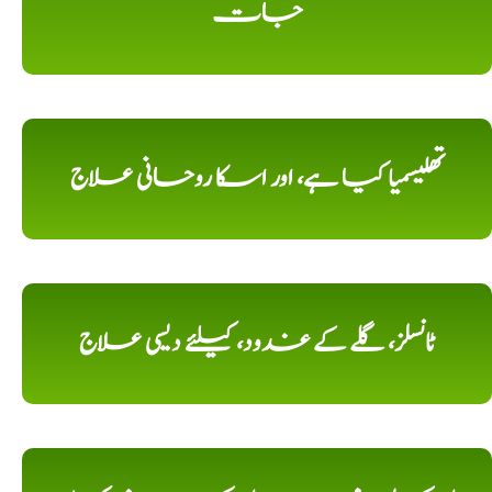
جات
تھلیسمیا کیا ہے، اور اسکا روحانی علاج
ٹانسلز، گلے کے غدود، کیلئے دیسی علاج