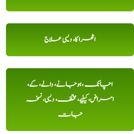
اٹھرا کا، دیسی علاج
اچانک ،ہوجانے، والے، کے،
امراض، کیلیے، مختلف، دیسی، نسخہ
جات