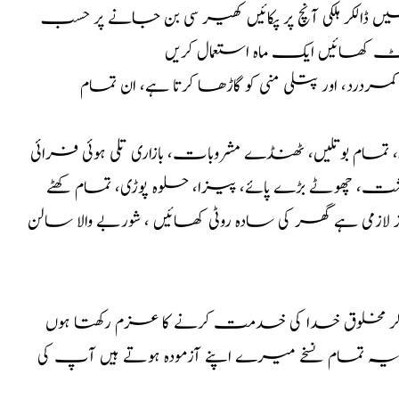
الکر ہلکی آنچ پر پکائیں کھیر سی بن جانے پر حسب
ٹ کھائیں ایک ماہ استعمال کریں
د، اور پتلی منی کو گاڑھا کرتا ہے، ان تمام
مام بوتلیں، ٹھنڈے مشروبات، بازاری تلی ہوئی فرائی
گوشت، چھوٹے بڑے پائے، پیزا، حلوہ پوڑی، تمام کھٹے
زمی ہے گھر کی سادہ روٹی کھائیں ، شوربے والا سالن
کر مخلوق خدا کی خدمت کرنے کا عزم رکھتا ہوں
ا یہ تمام نسخے میرے اپنے آزمودہ ہوتے ہیں آپ کی