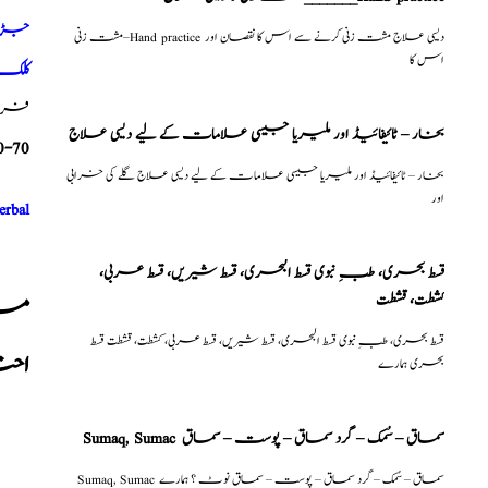
جڑی ب
مشت زنی–Hand practice دیسی علاج مشت زنی کرنے سے اس کا نقصان اور
اس کا
کلک 
فری م
بخار – ٹائیفائیڈ اور ملیریا جیسی علامات کے لیے دیسی علاج
0-70
بخار – ٹائیفائیڈ اور ملیریا جیسی علامات کے لیے دیسی علاج گلے کی خرابی
اور
erbal
قسط بحری، طبِ نبوی قسط البحری، قسط شیریں، قسط عربی،
كشطت، قشطت
مرد
قسط بحری، طبِ نبوی قسط البحری، قسط شیریں، قسط عربی، كشطت، قشطت قسط
احت
بحری ہمارے
Sumaq, Sumac سماق – سُمک – گرد سماق – پوست – سماق
Sumaq, Sumac سماق – سُمک – گرد سماق – پوست – سماق نوٹ ؟ ہمارے