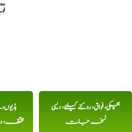
ews
قو
ہچکی، فواق، روکنے کیلئے، دیسی
ہڈیوں،
نسخہ جات
مختلف، 