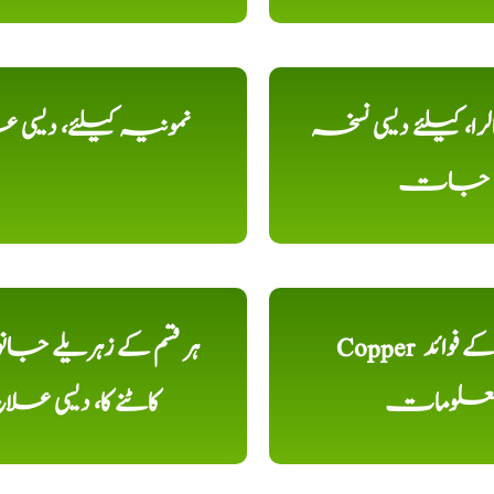
را، کیلئے دیسی نسخہ
نمونیہ کیلئے، دیسی 
جات
Copper تانبا کے فوائد
ہر قسم کے زہریلے جان
علومات
کاٹنے کا، دیسی علا