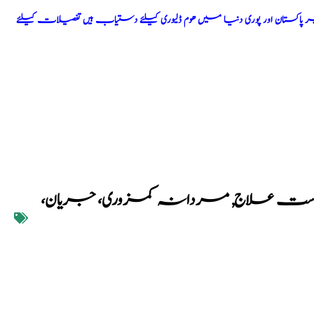
اکستان اور پوری دنیا میں ھوم ڈلیوری کیلئے دستیاب ہیں تفصیلات کیلئے
بردست علاج
,
مردانہ کمزوری، جریان،