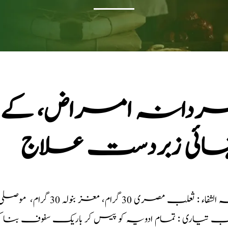
دانہ امراض، کے شکار
تہائی زبردست علاج
: ثعلب مصری 30 گرام، مغز بنولہ 30 گرام، موصلی سفید 30 گرام، چھلکا اسپغول 30 گرام
یب تیاری : تمام ادویہ کو پیس کر باریک سفوف بنا کر 