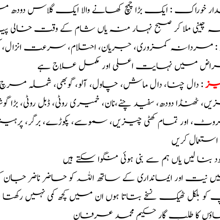
ر خوراک : ایک بڑا چمچ کھانے والا ایک گلاس دودھ میں ڈ
قہ چینی ملا کر صبح نہار منہ یاں شام کے وقت خالی پی
د : مردانہ کمزوری، جریان، احتلام، سرعت انزال، کمردر
اض میں نہایت اعلی اور مکمل علاج ہے
ہیز
: دال چنا، دال ماش، چاول، آلو، گوبھی، شملہ مرچ، ت
ں، ٹھنڈا دودھ، سفید چنے،نان، خمیری روٹی، ڈبل روٹی، بڑا 
، اور تمام کھٹی چیزیں، سموسے، پکوڑے، برگر، پرہیز لا
ہ استعمال کریں
خود بنا لیں یاں ہم سے بنی ہوئی منگوا سکتے ہیں
 نیت اور ایمانداری کے ساتھ اللہ کو حاضر ناضر جان 
و بلکل ٹھیک نسخے بتاتا ہوں ان میں کچھ کمی نہیں رکھت
اؤں کا طلب گار حکیم محمد عرفان