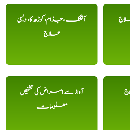
لاج
آتشک ،جذام، کوڑھ کا، دیسی
علاج
اج
آواز سے امراض کی تشخیص
معلومات