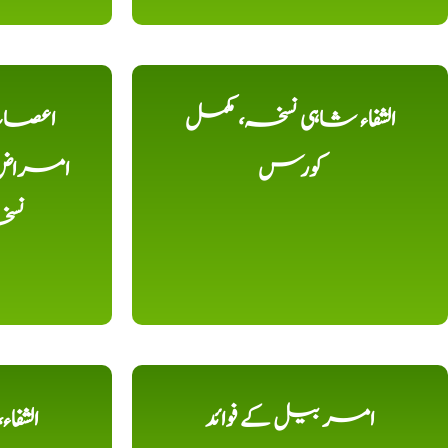
الشفاء شاہی نسخہ، مکمل
اعصاب 
کورس
امراض، ک
نس
امر بیل کے فوائد
الشفا