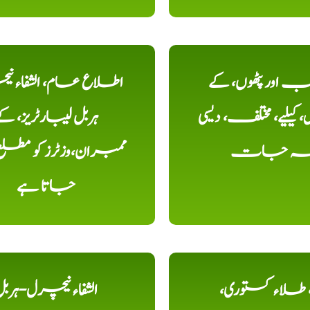
اور پٹھوں، کے
اطلاع عام، الشفاء ن
یلیے، مختلف، دیسی
ہربل لیبارٹریز، ک
خہ جات
ممبران،وزٹرز کو مطل
جاتا ہے
ء، طلاء کستوری،
الشفاء نیچرل-ہرب