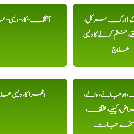
 کے ڈارک سرکل،
آتشک-کا،-دیسی-ع
، ختم کرنے کا دیسی
علاج
ہوجانے، والے،
اٹھرا کا، دیسی عل
ض، کیلیے، مختلف،
، نسخہ جات