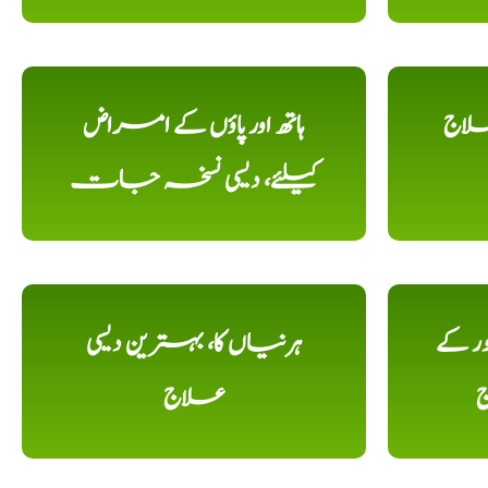
علاج
ہاتھ اور پاؤں کے امراض
کیلئے، دیسی نسخہ جات
ور کے
ہرنیاں کا، بہترین دیسی
ج
علاج