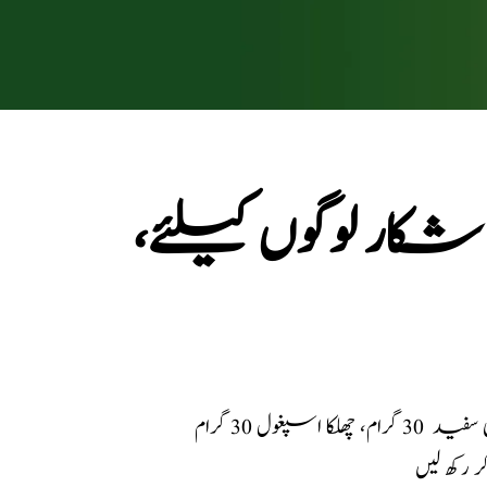
 لوگوں کیلئے،
رکھ لیں