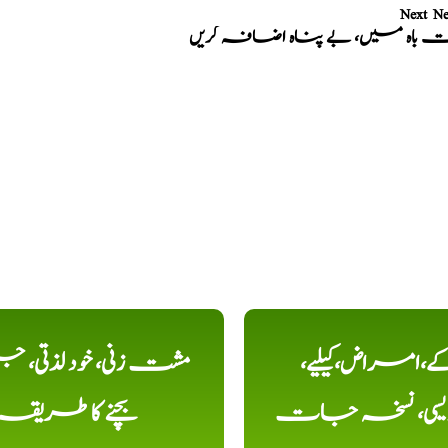
Next N
ت باہ میں، بے پناہ اضافہ کریں
کے،امراض،کیلیے،
مشت زنی، خود لذتی، ج
دیسی، نسخہ جات
بچنے کا طریقہ