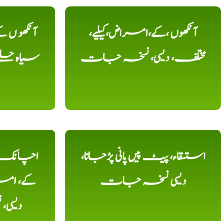
آنکھوں ،کے،امراض،کیلیے،
آنکھو ں
مختلف، دیسی، نسخہ جات
سیاہ حلقے
استسقاء، پیٹ پیں پانی پڑجانا،
اچانک ،
دیسی نسخہ جات
کے، امرا
دیسی