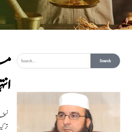
مر
Search
ان
نسخہ الشفاء 
ترک