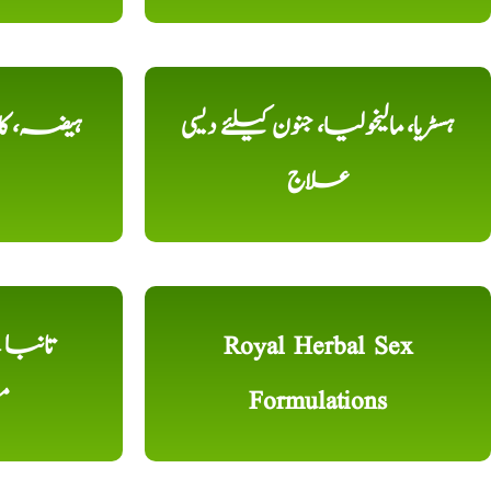
ہسٹریا، مالیخولیا، جنون کیلئے دیسی
ہیضہ، کال
علاج
Royal Herbal Sex
Formulations
م