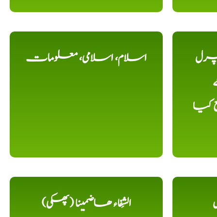
یچرل
اسلام، اسلامی، معلومات
ے
ع کیا
ل
الشِفاء ھاضمینا (پھکی)