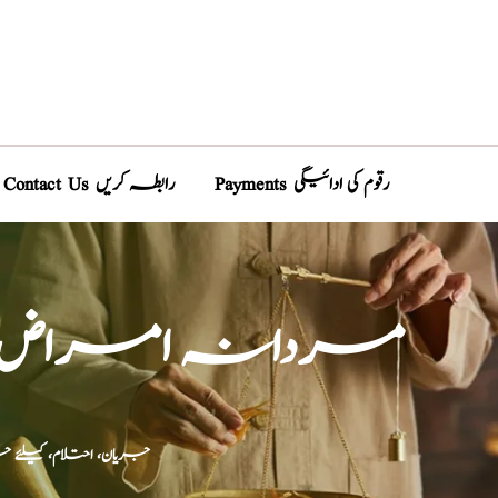
Payments رقوم کی ادائیگی
Contact Us رابطہ کریں
مردانہ امراض، کے 
جریان، احتلام، کیلئے ج