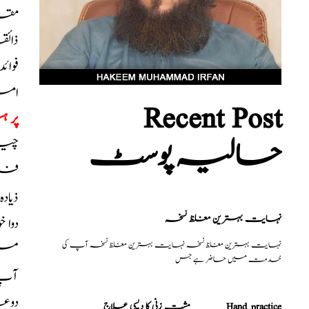
مقدا
ذائ
فوائ
امر
Recent Post
پر 
حالیہ پوسٹ
چیزی
فروٹ
ذیاد
نہایت بہترین مغلظ نسخہ
دوا 
نہایت بہترین مغلظ نسخہ نہایت بہترین مغلظ نسخہ آپ کی
میں
خدمت میں حاضر ہے جس
آپ ک
دوع
مشت زنی کا دیسی علاج _______Hand practice