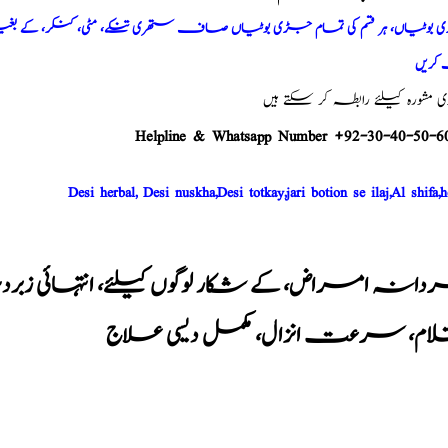
وٹیاں، ہر قسم کی تمام جڑی بوٹیاں صاف ستھری تنکے، مٹی، کنکر، کے بغیر پ
کریں
شورہ کیلئے رابطہ کر سکتے ہیں
Helpline & Whatsapp Number +92-30-40-50-6
Desi herbal, Desi nuskha,Desi totkay,jari botion se ilaj,Al shifa,h
انہ امراض، کے شکار لوگوں کیلئے، انتہائی ز
لام، سرعت انزال، مکمل دیسی علاج