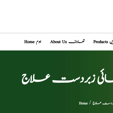
دیں
About Us تعارف
Home ہوم
ہائی زبردست علاج
زبردست علاج
/
Home