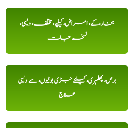
بخار،کے، امراض، کیلیے، مختلف، دیسی،
نسخہ جات
برص، پھلہری، کیلئے جڑی بوٹیوں، سے دیسی
علاج