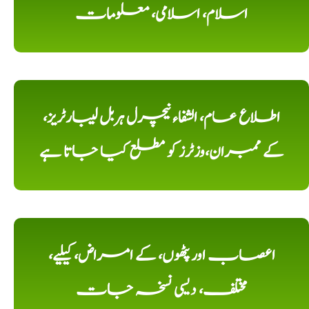
اسلام، اسلامی، معلومات
اطلاع عام، الشفاء نیچرل ہربل لیبارٹریز،
کے ممبران،وزٹرز کو مطلع کیا جاتا ہے
اعصاب اور پٹھوں، کے امراض، کیلیے،
مختلف، دیسی نسخہ جات