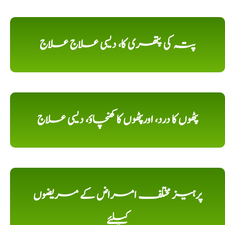
پتہ کی پتھری کا، دیسی علاج علاج
پٹھوں کا درد، اورپٹھوں کا کھنچاؤ، دیسی علاج
پرہیز مختلف امراض کے مریضوں
کیلئے