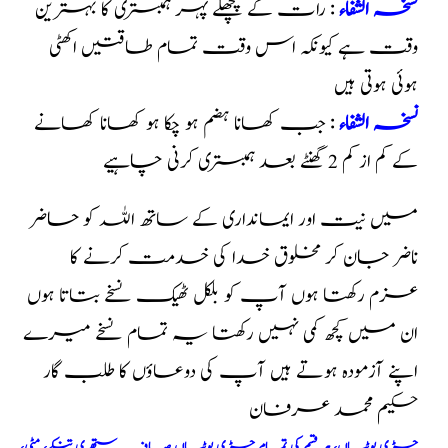
نسخہ الشفاء
:
رات کے پچھلے پہر ہمبستری کا بہترین
وقت ہے کیونکہ اس وقت تمام طاقتیں اکھٹی
ہوئی ہوتی ہیں
نسخہ الشفاء
:
جب کھانا ہضم ہو چکا ہو کھانا کھانے
کے کم از کم 2 گھنٹے بعد ہمبستری کرنی چاہیے
میں نیت اور ایمانداری کے ساتھ اللہ کو حاضر
ناضر جان کر مخلوق خدا کی خدمت کرنے کا
عزم رکھتا ہوں آپ کو بلکل ٹھیک نسخے بتاتا ہوں
ان میں کچھ کمی نہیں رکھتا یہ تمام نسخے میرے
اپنے آزمودہ ہوتے ہیں آپ کی دوعاؤں کا طلب گار
حکیم محمد عرفان
جڑی بوٹیاں، ہر قسم کی تمام جڑی بوٹیاں صاف ستھری تنکے، مٹی،