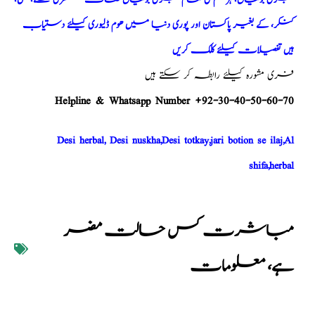
کنکر، کے بغیر پاکستان اور پوری دنیا میں ھوم ڈلیوری کیلئے دستیاب
ہیں تفصیلات کیلئے کلک کریں
فری مشورہ کیلئے رابطہ کر سکتے ہیں
Helpline & Whatsapp Number +92-30-40-50-60-70
Desi herbal, Desi nuskha,Desi totkay,jari botion se ilaj,Al
shifa,herbal
مباشرت کس حالت مضر
ہے، معلومات