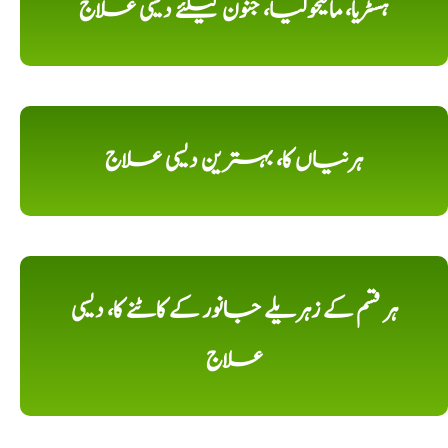
ہسٹریا، مالیخولیا، جنون کیلئے دیسی علاج
ہرنیاں کا، بہترین دیسی علاج
ہر قسم کے زہریلے جانور کے کاٹنے کا، دیسی
علاج