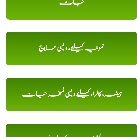
جات
نمونیہ کیلئے، دیسی علاج
ہیضہ، کالرا، کیلئے دیسی نسخہ جات