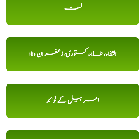
لسٹ
الشفاء، طلاء کستوری، زعفران والا
امر بیل کے فوائد