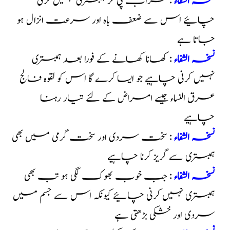
نسخہ الشفاء
:
شراب پی کر ہمبستری نہیں کرنی
چائیے اس سے ضعف باہ اور سرعت انزال ہو
جاتا ہے
نسخہ الشفاء
:
کھانا کھانے کے فورا بعد ہمبستری
نہیں کرنی چاہیے جو ایسا کرے گا اس کو لقوہ فالج
عرق النساء جیسے امراض کے لئے تیار رہنا
چاہیے
نسخہ الشفاء
:
سخت سردی اور سخت گرمی میں بھی
ہمبستری سے گریز کرنا چاہیے
نسخہ الشفاء
:
جب خوب بھوک لگی ہو تب بھی
ہمبستری نہیں کرنی چائیے کیونکہ اس سے جسم میں
سردی اور خشکی بڑھتی ہے