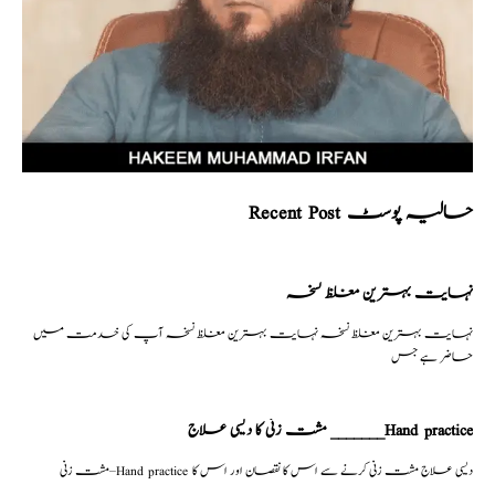
Recent Post حالیہ پوسٹ
نہایت بہترین مغلظ نسخہ
نہایت بہترین مغلظ نسخہ نہایت بہترین مغلظ نسخہ آپ کی خدمت میں
حاضر ہے جس
مشت زنی کا دیسی علاج _______Hand practice
مشت زنی–Hand practice دیسی علاج مشت زنی کرنے سے اس کا نقصان اور اس کا