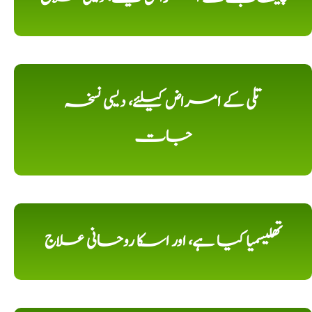
تلی کے امراض کیلئے، دیسی نسخہ
جات
تھلیسمیا کیا ہے، اور اسکا روحانی علاج