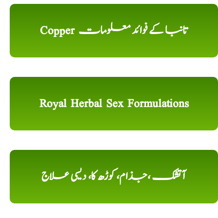
Copper تانبا کے فوائد معلومات
Royal Herbal Sex Formulations
آتشک ،جذام، کوڑھ کا، دیسی علاج