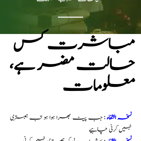
مباشرت کس
حالت مضر ہے،
معلومات
نسخہ الشفاء
:
جب پیٹ بھرا ہوا ہو تب ہمبستری
نہیں کرنی چاہیے