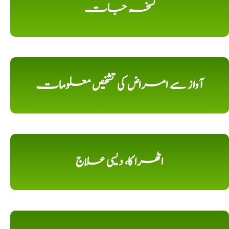
نسخہ جات
آواز سے امراض کی تشخیص معلومات
اٹھرا کا، دیسی علاج