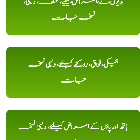
ہڈیوں،کے،امراض،کیلیے، مختلف، دیسی،
نسخہ جات
ہچکی، فواق، روکنے کیلئے، دیسی نسخہ
جات
ہاتھ اور پاؤں کے امراض کیلئے، دیسی نسخہ