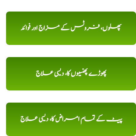
پھلوں، فروٹس کے مزاج اور فوائد
پھوڑے پھنسیوں کا، دیسی علاج
پیٹ کے تمام امراض کا، دیسی علاج