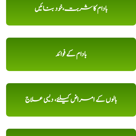
بادام کا شربت،خود بنائیں
بادام کے فوائد
بالوں کے امراض کیلئے، دیسی علاج