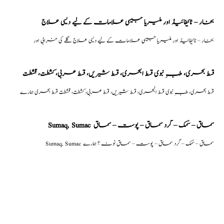
بخار – ٹائیفائیڈ اور ملیریا جیسی علامات کے لیے دیسی علاج
بخار – ٹائیفائیڈ اور ملیریا جیسی علامات کے لیے دیسی علاج گلے کی خرابی اور
قسط بحری، طبِ نبوی قسط البحری، قسط شیریں، قسط عربی، كشطت، قشطت
قسط بحری، طبِ نبوی قسط البحری، قسط شیریں، قسط عربی، كشطت، قشطت قسط بحری ہمارے
Sumaq, Sumac سماق – سُمک – گرد سماق – پوست – سماق
Sumaq, Sumac سماق – سُمک – گرد سماق – پوست – سماق نوٹ ؟ ہمارے