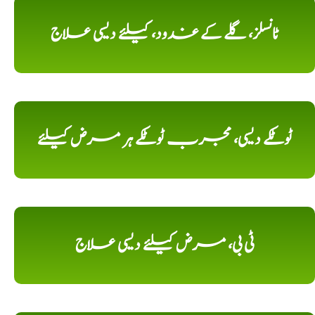
ٹانسلز، گلے کے غدود، کیلئے دیسی علاج
ٹوٹکے دیسی، مجرب ٹوٹکے ہر مرض کیلئے
ٹی بی، مرض کیلئے دیسی علاج