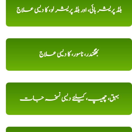
بلڈ پریشر ہائی، اور بلڈ پریشر لو، کا دیسی علاج
بھگندر، ناسور، کا دیسی علاج
بہق، چھیپ، کیلئے دیسی نسخہ جات