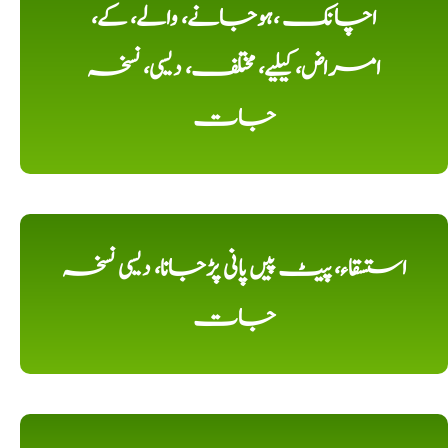
اچانک ،ہوجانے، والے، کے،
امراض، کیلیے، مختلف، دیسی، نسخہ
جات
استسقاء، پیٹ پیں پانی پڑجانا، دیسی نسخہ
جات