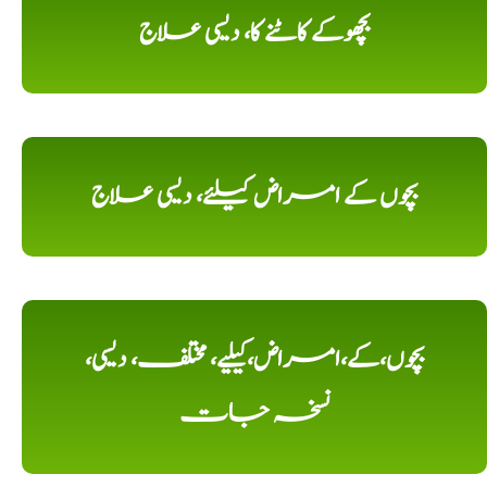
بچھوکے کاٹنے کا، دیسی علاج
بچوں کے امراض کیلئے، دیسی علاج
بچوں،کے،امراض،کیلیے، مختلف، دیسی،
نسخہ جات