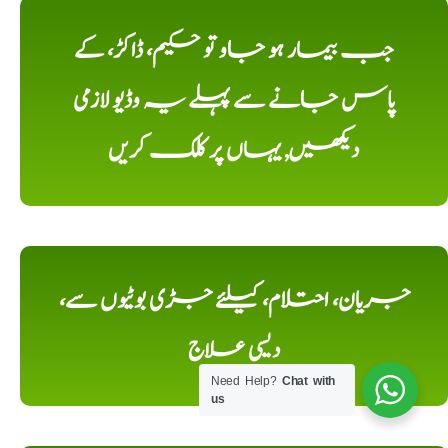
جب بیمار ہو جاو تو حکیم، ڈاکڑ، کے
پاس جانے سے پہلے یہ وڈیو لازمی
دیکھیں, یہاں پر کلک کریں
جریان، احتلام، کیلئے جڑی بوٹیوں سے،
دیسی علاج
Need Help?
Chat with
us