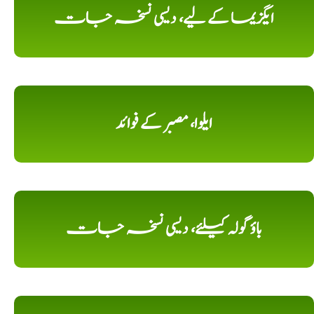
ایگزیما کے لیے، دیسی نسخہ جات
ایلوا، مصبر کے فوائد
باؤ گولہ کیلئے، دیسی نسخہ جات