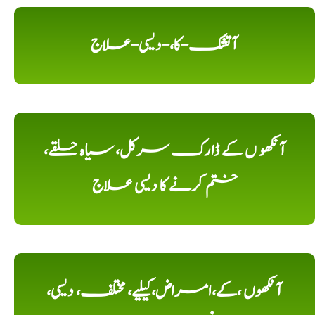
آتشک-کا،-دیسی-علاج
آنکھو ں کے ڈارک سرکل، سیاہ حلقے،
ختم کرنے کا دیسی علاج
آنکھوں ،کے،امراض،کیلیے، مختلف، دیسی،