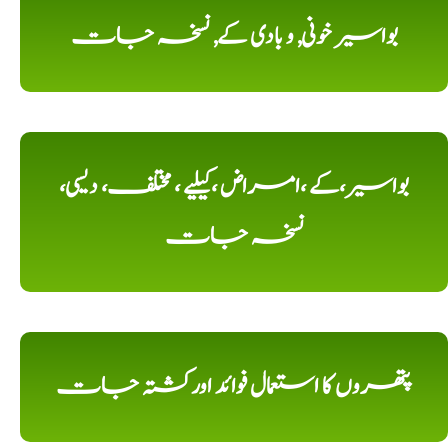
بواسیر خونی, و بادی کے, نسخہ جات
بواسیر،کے ،امراض ،کیلیے ، مختلف، دیسی،
نسخہ جات
پتھروں کا استعمال فوائد اورکشتہ جات