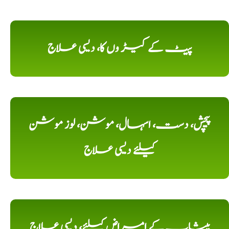
پیٹ کے کیڑ وں کا، دیسی علاج
پیچش، دست، اسہال، موشن، لوز موشن
کیلئے دیسی علاج
پیشاب کے امراض کیلئے، دیسی علاج