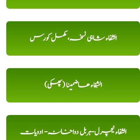
الشفاء شاہی نسخہ، مکمل کورس
الشِفاء ھاضمینا (پھکی)
الشفاء نیچرل-ہربل دواخانہ- ادویات