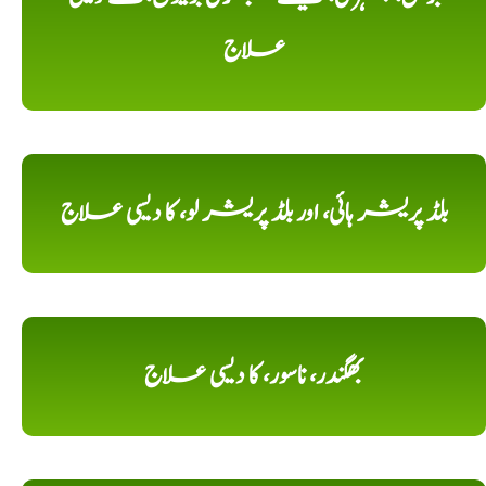
علاج
بلڈ پریشر ہائی، اور بلڈ پریشر لو، کا دیسی علاج
بھگندر، ناسور، کا دیسی علاج