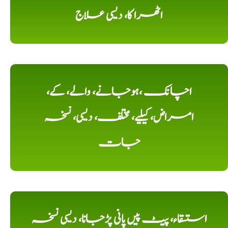
اٹھرا کا، دیسی علاج
اچانک ،ہوجانے، والے، کے،
امراض، کیلیے، مختلف، دیسی، نسخہ
جات
استسقاء، پیٹ پیں پانی پڑجانا، دیسی نسخہ