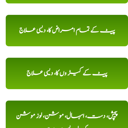
پیٹ کے تمام امراض کا، دیسی علاج
پیٹ کے کیڑ وں کا، دیسی علاج
پیچش، دست، اسہال، موشن، لوز موشن