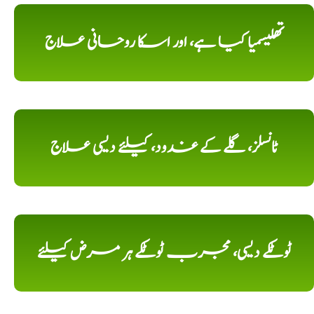
تھلیسمیا کیا ہے، اور اسکا روحانی علاج
ٹانسلز، گلے کے غدود، کیلئے دیسی علاج
ٹوٹکے دیسی، مجرب ٹوٹکے ہر مرض کیلئے