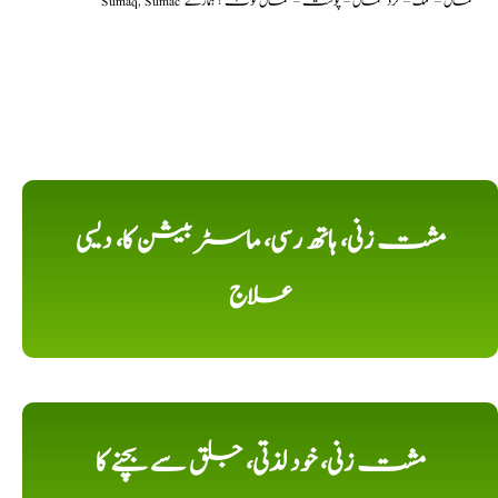
Sumaq, Sumac سماق – سُمک – گرد سماق – پوست – سماق نوٹ ؟ ہمارے
مشت زنی، ہاتھ رسی، ماسٹر بیشن کا، دیسی
علاج
مشت زنی، خود لذتی، جلق سے بچنے کا