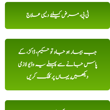
ٹی بی، مرض کیلئے دیسی علاج
جب بیمار ہو جاو تو حکیم، ڈاکڑ، کے
پاس جانے سے پہلے یہ وڈیو لازمی
دیکھیں, یہاں پر کلک کریں