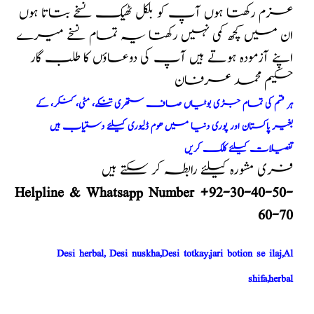
عزم رکھتا ہوں آپ کو بلکل ٹھیک نسخے بتاتا ہوں
ان میں کچھ کمی نہیں رکھتا یہ تمام نسخے میرے
اپنے آزمودہ ہوتے ہیں آپ کی دوعاؤں کا طلب گار
حکیم محمد عرفان
ہر قسم کی تمام جڑی بوٹیاں صاف ستھری تنکے، مٹی، کنکر، کے
بغیر پاکستان اور پوری دنیا میں ھوم ڈلیوری کیلئے دستیاب ہیں
تفصیلات کیلئے کلک کریں
فری مشورہ کیلئے رابطہ کر سکتے ہیں
Helpline & Whatsapp Number +92-30-40-50-
60-70
Desi herbal, Desi nuskha,Desi totkay,jari botion se ilaj,Al
shifa,herbal