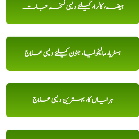
ہیضہ، کالرا، کیلئے دیسی نسخہ جات
ہسٹریا، مالیخولیا، جنون کیلئے دیسی علاج
ہرنیاں کا، بہترین دیسی علاج