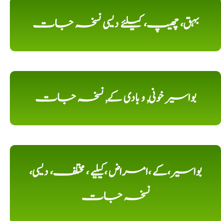
بہق، چھیپ، کیلئے دیسی نسخہ جات
بواسیر خونی, و بادی کے, نسخہ جات
بواسیر،کے ،امراض ،کیلیے ، مختلف، دیسی،
نسخہ جات