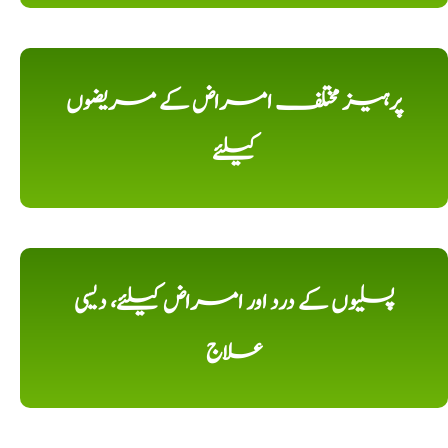
پرہیز مختلف امراض کے مریضوں
کیلئے
پسلیوں کے درد اور امراض کیلئے، دیسی
علاج