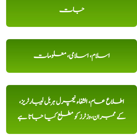
جات
اسلام، اسلامی، معلومات
اطلاع عام، الشفاء نیچرل ہربل لیبارٹریز،
کے ممبران،وزٹرز کو مطلع کیا جاتا ہے