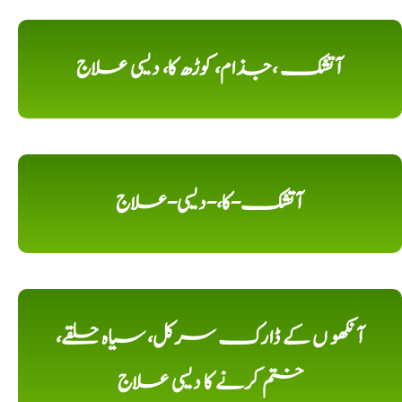
آتشک ،جذام، کوڑھ کا، دیسی علاج
آتشک-کا،-دیسی-علاج
آنکھو ں کے ڈارک سرکل، سیاہ حلقے،
ختم کرنے کا دیسی علاج