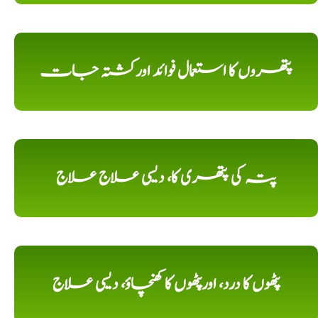
پتھروں کا استعمال فوائد اورکشتہ جات
پتہ کی پتھری کا، دیسی علاج علاج
پٹھوں کا درد، اورپٹھوں کا کھنچاؤ، دیسی علاج