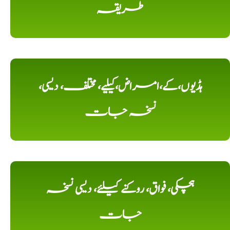
طریقہ
ہڈیوں،کے،امراض،کیلیے، مختلف، دیسی،
نسخہ جات
ہچکی، فواق، روکنے کیلئے، دیسی نسخہ
جات