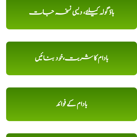
باؤ گولہ کیلئے، دیسی نسخہ جات
بادام کا شربت،خود بنائیں
بادام کے فوائد