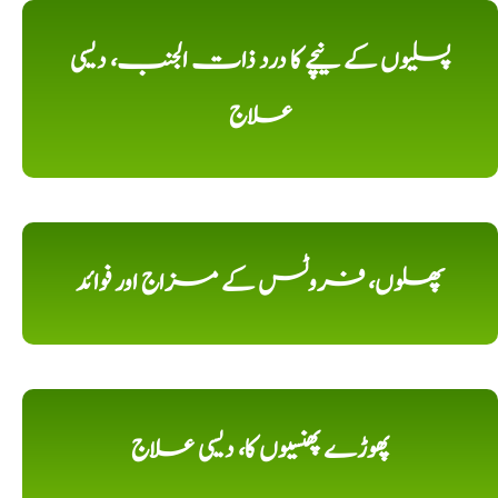
پسلیوں کے نیچے کا درد ذات الجنب، دیسی
علاج
پھلوں، فروٹس کے مزاج اور فوائد
پھوڑے پھنسیوں کا، دیسی علاج