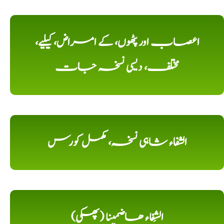
اعصاب اور پٹھوں، کے امراض، کیلیے،
مختلف، دیسی نسخہ جات
الشفاء شاہی نسخہ، مکمل کورس
الشِفاء ھاضمینا (پھکی)