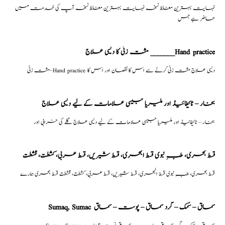
نہایت بہترین مغلظ نسخہ نہایت بہترین مغلظ نسخہ آپ کی خدمت میں
حاضر ہے جس
مشت زنی کا دیسی علاج _______Hand practice
مشت زنی–Hand practice دیسی علاج مشت زنی کرنے سے اس کا نقصان اور اس کا
بخار – ٹائیفائیڈ اور ملیریا جیسی علامات کے لیے دیسی علاج
بخار – ٹائیفائیڈ اور ملیریا جیسی علامات کے لیے دیسی علاج گلے کی خرابی اور
قسط بحری، طبِ نبوی قسط البحری، قسط شیریں، قسط عربی، كشطت، قشطت
قسط بحری، طبِ نبوی قسط البحری، قسط شیریں، قسط عربی، كشطت، قشطت قسط بحری ہمارے
Sumaq, Sumac سماق – سُمک – گرد سماق – پوست – سماق