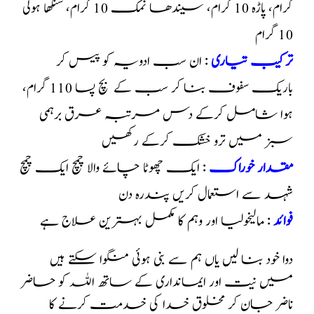
گرام، پاڑہ 10 گرام، سیندھا نمک 10 گرام، سنکھا ہولی
10 گرام
ترکیب تیاری
: ان سب ادویہ کو پیس کر
باریک سفوف بنا کر سب کے بچ پسا 110 گرام،
ہوا شامل کرکے دس مرتبہ عرق برہمی
سبز میں ترو خشک کرکے رکھیں
مقدار خوراک
: ایک چھوٹا چائے والا چمچ ایک چمچ
شہد سے استعمال کریں پندرہ دن
فوائد
: مالیخولیا اور وہم کا مکمل بہترین علاج ہے
دوا خود بنا لیں یاں ہم سے بنی ہوئی منگوا سکتے ہیں
میں نیت اور ایمانداری کے ساتھ اللہ کو حاضر
ناضر جان کر مخلوق خدا کی خدمت کرنے کا