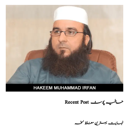
Recent Post حالیہ پوسٹ
نہایت بہترین مغلظ نسخہ