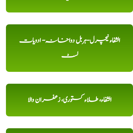
الشفاء نیچرل-ہربل دواخانہ- ادویات
لسٹ
الشفاء، طلاء کستوری، زعفران والا