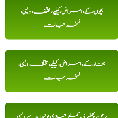
بچوں،کے،امراض،کیلیے، مختلف، دیسی،
نسخہ جات
بخار،کے، امراض، کیلیے، مختلف، دیسی،
نسخہ جات
برص، پھلہری، کیلئے جڑی بوٹیوں، سے دیسی