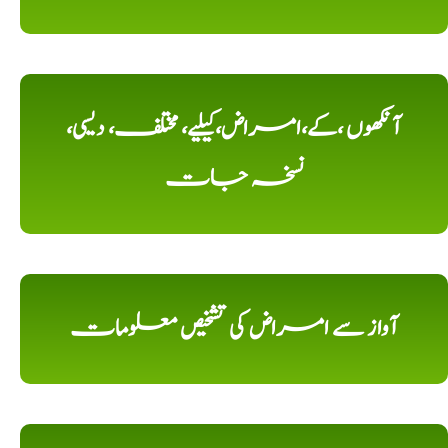
آنکھوں ،کے،امراض،کیلیے، مختلف، دیسی،
نسخہ جات
آواز سے امراض کی تشخیص معلومات