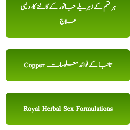
ہر قسم کے زہریلے جانور کے کاٹنے کا، دیسی
علاج
Copper تانبا کے فوائد معلومات
Royal Herbal Sex Formulations