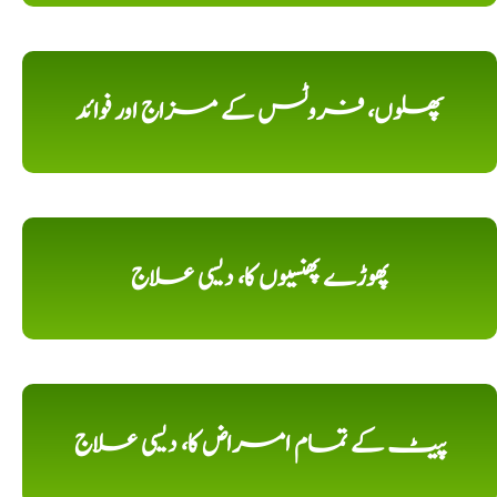
پھلوں، فروٹس کے مزاج اور فوائد
پھوڑے پھنسیوں کا، دیسی علاج
پیٹ کے تمام امراض کا، دیسی علاج