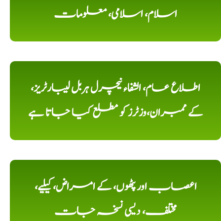
اسلام، اسلامی، معلومات
اطلاع عام، الشفاء نیچرل ہربل لیبارٹریز،
کے ممبران،وزٹرز کو مطلع کیا جاتا ہے
اعصاب اور پٹھوں، کے امراض، کیلیے،
مختلف، دیسی نسخہ جات