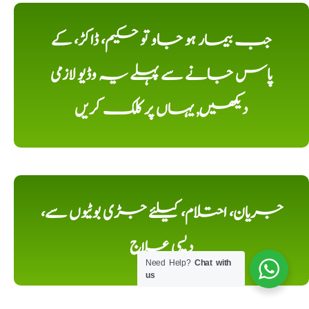
جب بیمار ہو جاو تو حکیم، ڈاکڑ، کے
پاس جانے سے پہلے یہ وڈیو لازمی
دیکھیں, یہاں پر کلک کریں
جریان، احتلام، کیلئے جڑی بوٹیوں سے،
دیسی علاج
Need Help?
Chat with
us