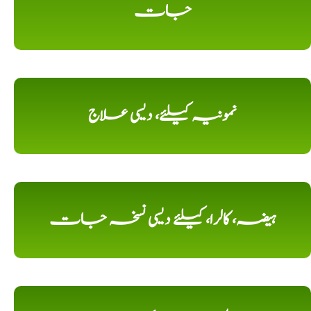
جات
نمونیہ کیلئے، دیسی علاج
ہیضہ، کالرا، کیلئے دیسی نسخہ جات