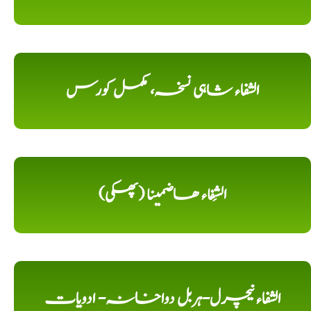
الشفاء شاہی نسخہ، مکمل کورس
الشِفاء ھاضمینا (پھکی)
الشفاء نیچرل-ہربل دواخانہ- ادویات