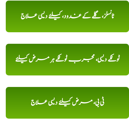
ٹانسلز، گلے کے غدود، کیلئے دیسی علاج
ٹوٹکے دیسی، مجرب ٹوٹکے ہر مرض کیلئے
ٹی بی، مرض کیلئے دیسی علاج