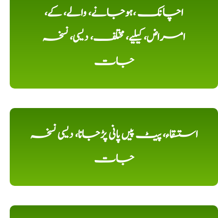
اچانک ،ہوجانے، والے، کے،
امراض، کیلیے، مختلف، دیسی، نسخہ
جات
استسقاء، پیٹ پیں پانی پڑجانا، دیسی نسخہ
جات