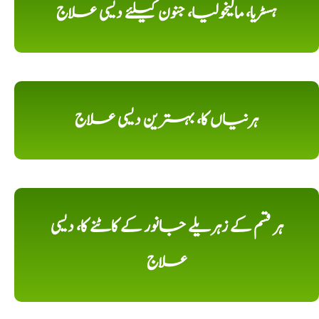
ہسٹریا، مالیخولیا، جنون کیلئے دیسی علاج
ہرنیاں کا، بہترین دیسی علاج
ہر قسم کے زہریلے جانور کے کاٹنے کا، دیسی
علاج