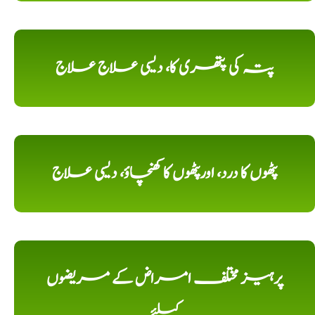
پتہ کی پتھری کا، دیسی علاج علاج
پٹھوں کا درد، اورپٹھوں کا کھنچاؤ، دیسی علاج
پرہیز مختلف امراض کے مریضوں
کیلئے