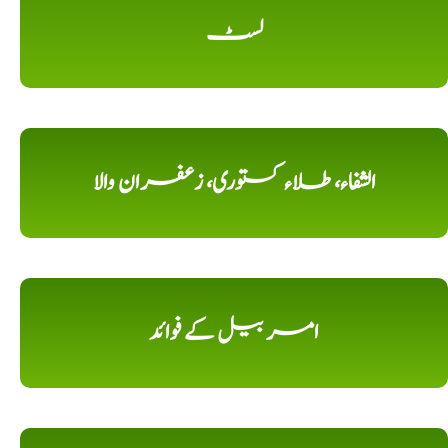
لسٹ
الشفاء، طلاء کستوری، زعفران والا
امر بیل کے فوائد