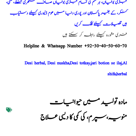
جڑی بوٹیاں، ہر قسم کی تمام جڑی بوٹیاں صاف ستھری تنکے، مٹی،
کنکر، کے بغیر پاکستان اور پوری دنیا میں ھوم ڈلیوری کیلئے دستیاب
ہیں تفصیلات کیلئے کلک کریں
فری مشورہ کیلئے رابطہ کر سکتے ہیں
Helpline & Whatsapp Number +92-30-40-50-60-70
Desi herbal, Desi nuskha,Desi totkay,jari botion se ilaj,Al
shifa,herbal
مادہ تولید میں حیوانیات
منویہ،سپرم، کی کمی کا دیسی علاج