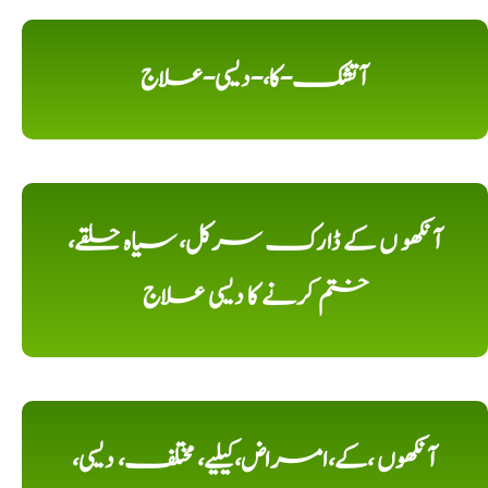
آتشک-کا،-دیسی-علاج
آنکھو ں کے ڈارک سرکل، سیاہ حلقے،
ختم کرنے کا دیسی علاج
آنکھوں ،کے،امراض،کیلیے، مختلف، دیسی،