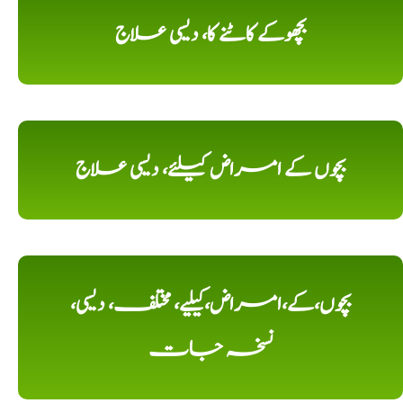
بچھوکے کاٹنے کا، دیسی علاج
بچوں کے امراض کیلئے، دیسی علاج
بچوں،کے،امراض،کیلیے، مختلف، دیسی،
نسخہ جات