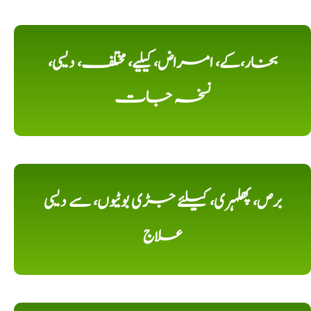
بخار،کے، امراض، کیلیے، مختلف، دیسی،
نسخہ جات
برص، پھلہری، کیلئے جڑی بوٹیوں، سے دیسی
علاج