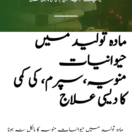
مادہ تولید میں
حیوانیات
منویہ،سپرم، کی کمی
کا دیسی علاج
مادہ تولید میں حیوانیات منویہ کا بالکل نہ ہونا