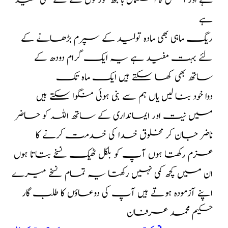
ہے اور اس کا استعمال بانجھ عورتوں کے لئے بھی مفید
ہے
ریگ ماہی بھی مادہ تولید کے سپرم بڑھانے کے
لئے بہت مفید ہے یہ ایک گرام دودھ کے
ساتھ بھی کھا سکتے ہیں ایک ماہ تک
دوا خود بنا لیں یاں ہم سے بنی ہوئی منگوا سکتے ہیں
میں نیت اور ایمانداری کے ساتھ اللہ کو حاضر
ناضر جان کر مخلوق خدا کی خدمت کرنے کا
عزم رکھتا ہوں آپ کو بلکل ٹھیک نسخے بتاتا ہوں
ان میں کچھ کمی نہیں رکھتا یہ تمام نسخے میرے
اپنے آزمودہ ہوتے ہیں آپ کی دوعاؤں کا طلب گار
حکیم محمد عرفان