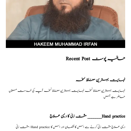
Recent Post حالیہ پوسٹ
نہایت بہترین مغلظ نسخہ
نہایت بہترین مغلظ نسخہ نہایت بہترین مغلظ نسخہ آپ کی خدمت میں
حاضر ہے جس
مشت زنی کا دیسی علاج _______Hand practice
مشت زنی–Hand practice دیسی علاج مشت زنی کرنے سے اس کا نقصان اور اس کا