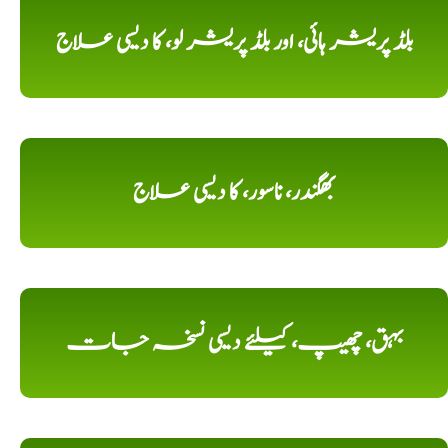
بلڈ پریشر ہائی، اور بلڈ پریشر لو، کا دیسی علاج
بھگندر، ناسور، کا دیسی علاج
بہق، چھیپ، کیلئے دیسی نسخہ جات