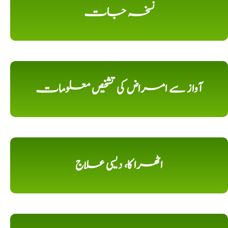
نسخہ جات
آواز سے امراض کی تشخیص معلومات
اٹھرا کا، دیسی علاج