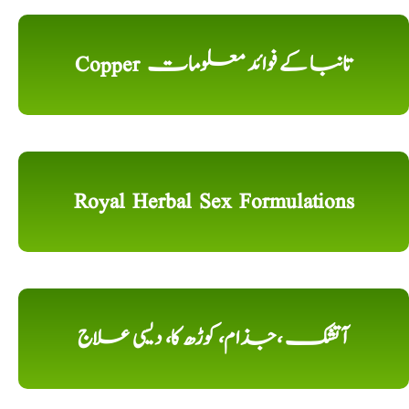
Copper تانبا کے فوائد معلومات
Royal Herbal Sex Formulations
آتشک ،جذام، کوڑھ کا، دیسی علاج