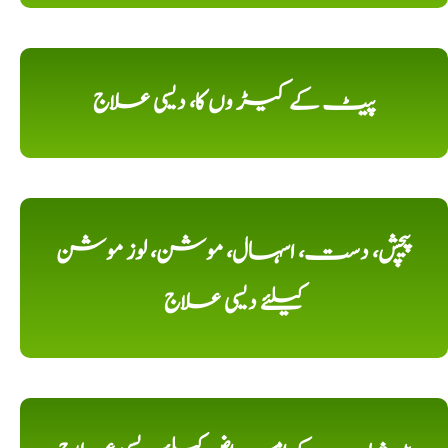
پیٹ کے کیڑ وں کا، دیسی علاج
پیچش، دست، اسہال، موشن، لوز موشن
کیلئے دیسی علاج