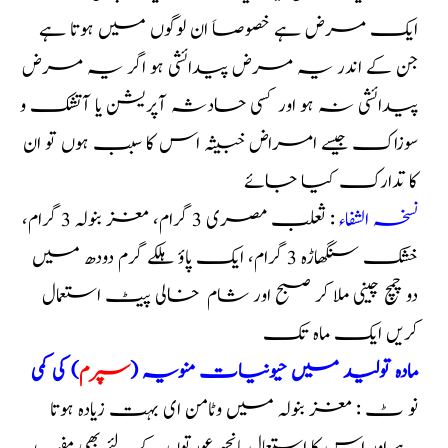
ایک مرض ہے خصوصاَ ان لوگوں میں ہوتا ہے
جن کے اندر یہ مرض پیدائشی ہو اگر یہ مرض
پیدائشی نہ ہو اور کسی حادثہ آپریشن یا آتشک و
سوزاک جیسے امراض خبیثہ اس کا سبب ہوں تو ان
کا تدارک کیا جائے
نسخہ الشفاء
: ثعلب مصری 3 گرام، مغز بنولہ 3 گرام،
خشک سنگھاڑہ 3 گرام، ایک پاؤ ہلکے گرم دودھ میں
دو چمچ چینی ملا کر صبح اور شام خالی پیٹ استعمال
کریں ایک ماہ تک
مادہ تولید میں حیونیات منویہ (
سپرم
) کی کمی
نو ٹ : مغز بنولہ میں وٹامن ای بہت زیادہ ہوتا