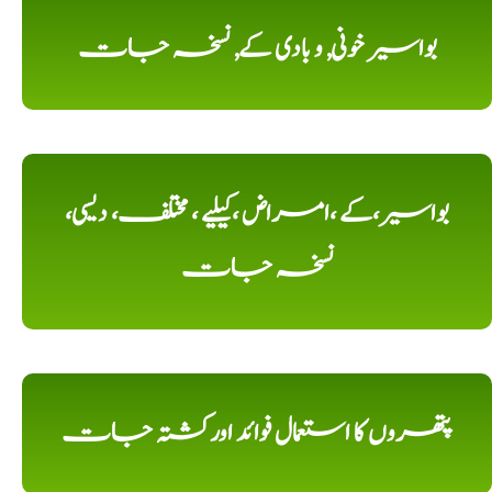
بواسیر خونی, و بادی کے, نسخہ جات
بواسیر،کے ،امراض ،کیلیے ، مختلف، دیسی،
نسخہ جات
پتھروں کا استعمال فوائد اورکشتہ جات