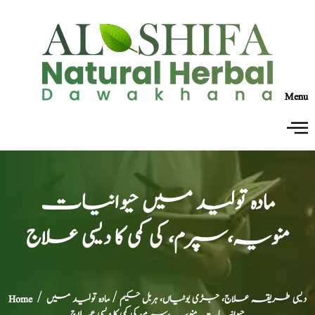
Menu
مادہ تولید میں حیوانیات
منویہ،سپرم، کی کمی کا دیسی علاج
دیسی طریقہ علاج، جڑی بوٹیاں، ہربل حکیم
/ مادہ تولید میں
/
Home
حیوانیات منویہ،سپرم، کی کمی کا دیسی علاج