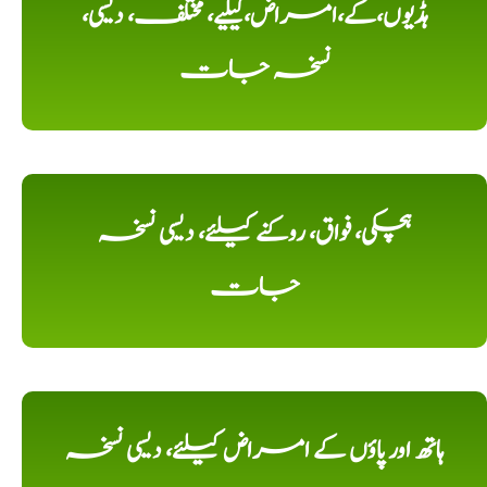
ہڈیوں،کے،امراض،کیلیے، مختلف، دیسی،
نسخہ جات
ہچکی، فواق، روکنے کیلئے، دیسی نسخہ
جات
ہاتھ اور پاؤں کے امراض کیلئے، دیسی نسخہ