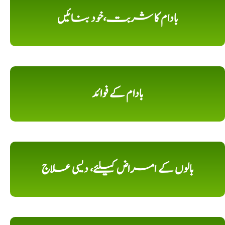
بادام کا شربت،خود بنائیں
بادام کے فوائد
بالوں کے امراض کیلئے، دیسی علاج