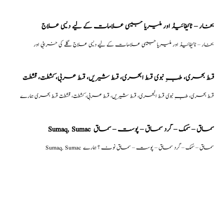
بخار – ٹائیفائیڈ اور ملیریا جیسی علامات کے لیے دیسی علاج
بخار – ٹائیفائیڈ اور ملیریا جیسی علامات کے لیے دیسی علاج گلے کی خرابی اور
قسط بحری، طبِ نبوی قسط البحری، قسط شیریں، قسط عربی، كشطت، قشطت
قسط بحری، طبِ نبوی قسط البحری، قسط شیریں، قسط عربی، كشطت، قشطت قسط بحری ہمارے
Sumaq, Sumac سماق – سُمک – گرد سماق – پوست – سماق
Sumaq, Sumac سماق – سُمک – گرد سماق – پوست – سماق نوٹ ؟ ہمارے