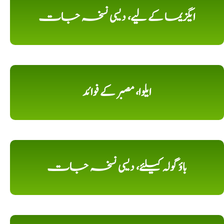
ایگزیما کے لیے، دیسی نسخہ جات
ایلوا، مصبر کے فوائد
باؤ گولہ کیلئے، دیسی نسخہ جات