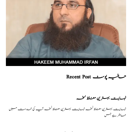
Recent Post حالیہ پوسٹ
نہایت بہترین مغلظ نسخہ
نہایت بہترین مغلظ نسخہ نہایت بہترین مغلظ نسخہ آپ کی خدمت میں
حاضر ہے جس