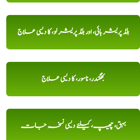
بلڈ پریشر ہائی، اور بلڈ پریشر لو، کا دیسی علاج
بھگندر، ناسور، کا دیسی علاج
بہق، چھیپ، کیلئے دیسی نسخہ جات