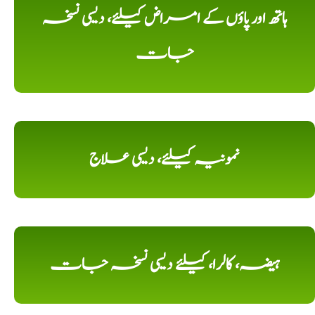
ہاتھ اور پاؤں کے امراض کیلئے، دیسی نسخہ
جات
نمونیہ کیلئے، دیسی علاج
ہیضہ، کالرا، کیلئے دیسی نسخہ جات