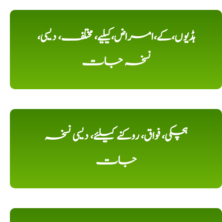
ہڈیوں،کے،امراض،کیلیے، مختلف، دیسی،
نسخہ جات
ہچکی، فواق، روکنے کیلئے، دیسی نسخہ
جات