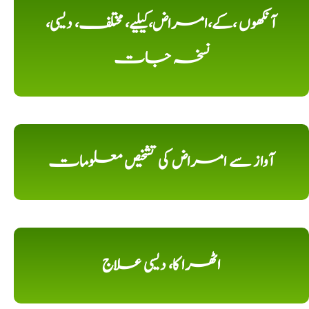
آنکھوں ،کے،امراض،کیلیے، مختلف، دیسی،
نسخہ جات
آواز سے امراض کی تشخیص معلومات
اٹھرا کا، دیسی علاج