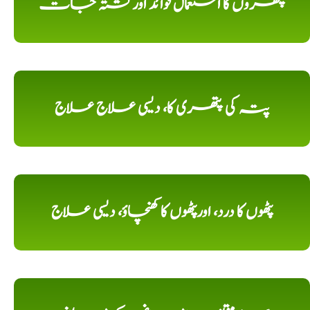
پتھروں کا استعمال فوائد اورکشتہ جات
پتہ کی پتھری کا، دیسی علاج علاج
پٹھوں کا درد، اورپٹھوں کا کھنچاؤ، دیسی علاج