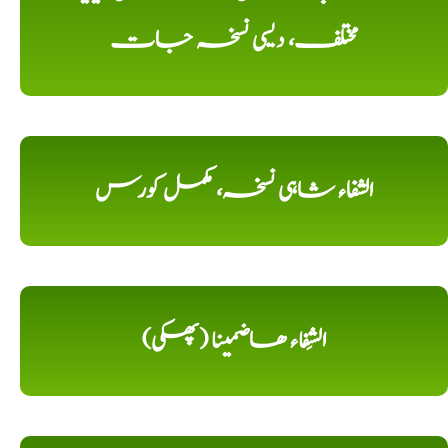
مختلف، دیسی نسخہ جات
الشفاء شاہی نسخہ، مکمل کورس
الشِفاء ھاضمینا (پھکی)