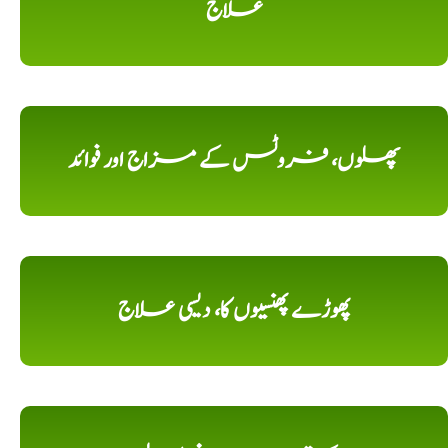
علاج
پھلوں، فروٹس کے مزاج اور فوائد
پھوڑے پھنسیوں کا، دیسی علاج