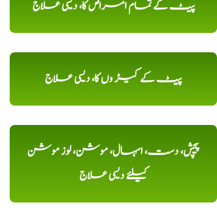
پیٹ کے تمام امراض کا، دیسی علاج
پیٹ کے کیڑ وں کا، دیسی علاج
پیچش، دست، اسہال، موشن، لوز موشن
کیلئے دیسی علاج