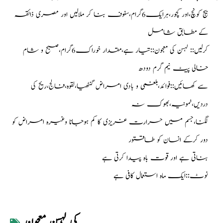
بیج کونچ،اور کچور،ہرایک6گرام،سفوف بنا کر ملالیں اور مصری ذائقہ
کے مطابق شامل
کرلیں:: لہسن کی معجون::تیار ہے،مقدار خوراک6گرام،صبح و شام
خالی پیٹ نیم گرم دودھ
سے کھائیں::فوائد،بلغمی و بادی امراض گنٹھیا،لقوہ،فالج،ریح کی
دردیں،نمونیہ،بھوک نہ
لگنا،جسم میں حرارت غریزی کا کم ہوجانا وغیرہ امراض کو
دور کرکے انسان کو طاقتور
بناتی ہے اور قوت باہ پیدا کرتی ہے
نوٹ::ایک ماہ استعمال کافی ہے
کی
,
لہسن
,
معجون