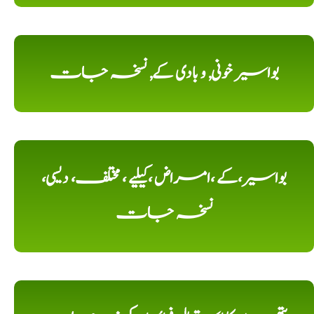
بواسیر خونی, و بادی کے, نسخہ جات
بواسیر،کے ،امراض ،کیلیے ، مختلف، دیسی،
نسخہ جات