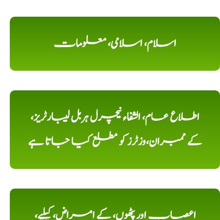
اسلام، اسلامی، معلومات
اطلاع عام، الشفاء نیچرل ہربل لیبارٹریز،
کے ممبران،وزٹرز کو مطلع کیا جاتا ہے
اعصاب اور پٹھوں، کے امراض، کیلیے،