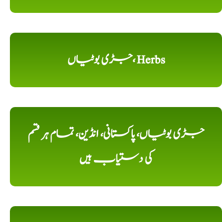
جڑی بوٹیاں، Herbs
جڑی بوٹیاں، پاکستانی، انڈین، تمام ہر قسم
کی دستیاب ہیں