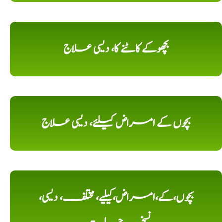
بچھوکے کاٹنے کا، دیسی علاج
بچوں کے امراض کیلئے، دیسی علاج
بچوں،کے،امراض،کیلیے، مختلف، دیسی،