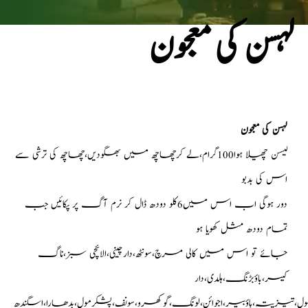
لہسن کی معجون
لہسن کی معجون
لیسن چھیلا ہوا100گرام،لے کرچھاچھ میں بھگودیں،چھاچھ کی ترشی سے
اس کی بدبو
دور ہوگی اب اس میں6کلو دودھ ڈال کر نرم آگ پر پکائیں جب
تمام دودھ مثل کھویا ہو
جائے تو اس میں کالی مرچ،سونٹھ،دارچینی،الائچی سبز،ناگ
کیسر،باؤبڑنگ،ہلدی،دار
ل،تیزپتہ،ہاؤبیر،اجوائن،لونگ،گوکھرو،سونف،پشکرمول،بدھارا،اسگندھ