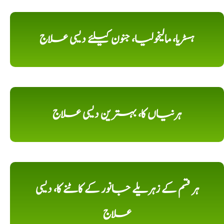
ہسٹریا، مالیخولیا، جنون کیلئے دیسی علاج
ہرنیاں کا، بہترین دیسی علاج
ہر قسم کے زہریلے جانور کے کاٹنے کا، دیسی
علاج