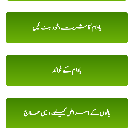
بادام کا شربت،خود بنائیں
بادام کے فوائد
بالوں کے امراض کیلئے، دیسی علاج