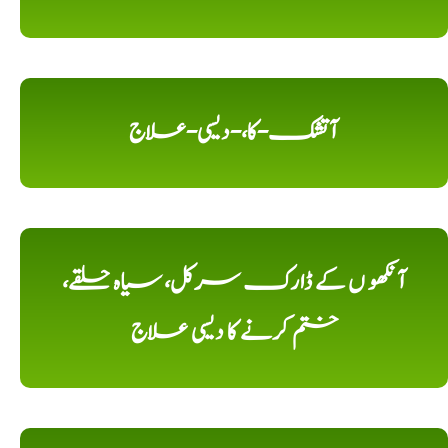
آتشک-کا،-دیسی-علاج
آنکھو ں کے ڈارک سرکل، سیاہ حلقے،
ختم کرنے کا دیسی علاج