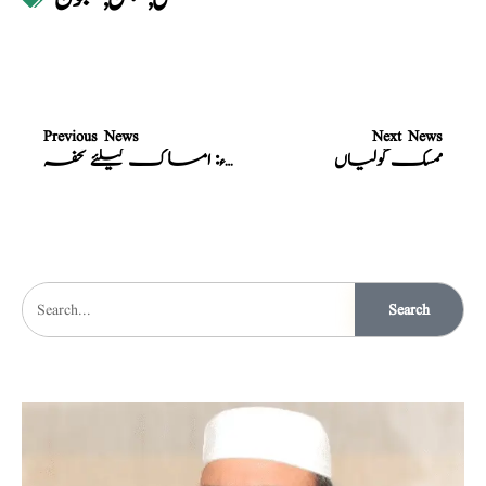
Previous News
Next News
ممسک گولیاں
نسخہ الشفاء: امساک کیلئے تحفہ
Search