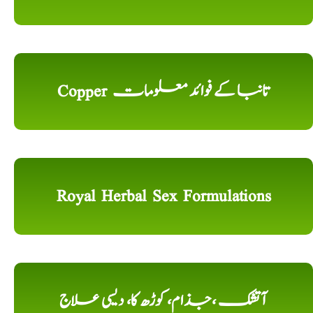
Copper تانبا کے فوائد معلومات
Royal Herbal Sex Formulations
آتشک ،جذام، کوڑھ کا، دیسی علاج