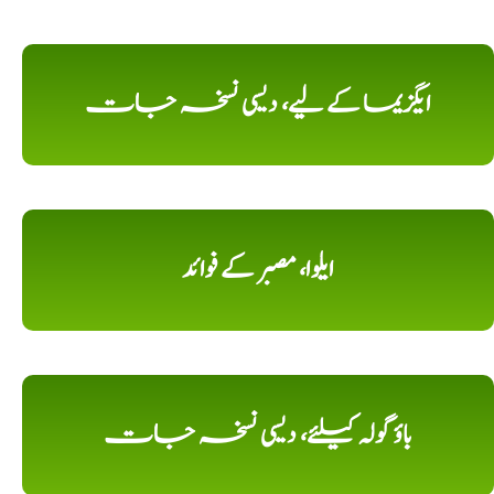
ایگزیما کے لیے، دیسی نسخہ جات
ایلوا، مصبر کے فوائد
باؤ گولہ کیلئے، دیسی نسخہ جات