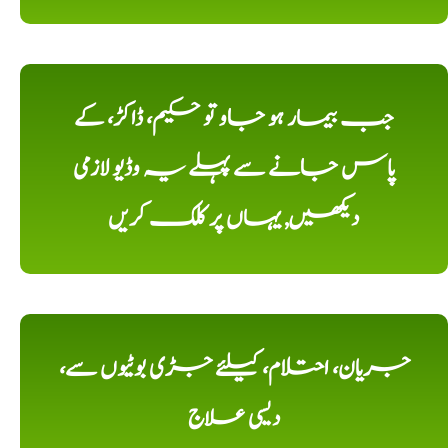
جب بیمار ہو جاو تو حکیم، ڈاکڑ، کے
پاس جانے سے پہلے یہ وڈیو لازمی
دیکھیں, یہاں پر کلک کریں
جریان، احتلام، کیلئے جڑی بوٹیوں سے،
دیسی علاج