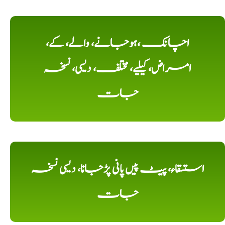
اچانک ،ہوجانے، والے، کے،
امراض، کیلیے، مختلف، دیسی، نسخہ
جات
استسقاء، پیٹ پیں پانی پڑجانا، دیسی نسخہ
جات