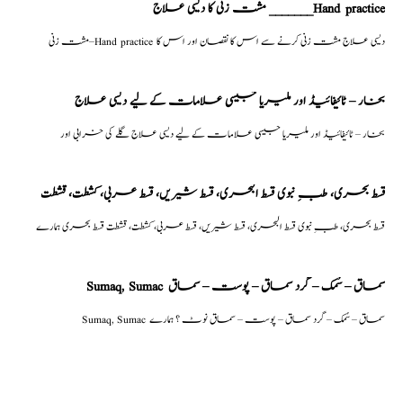
مشت زنی کا دیسی علاج _______Hand practice
مشت زنی–Hand practice دیسی علاج مشت زنی کرنے سے اس کا نقصان اور اس کا
بخار – ٹائیفائیڈ اور ملیریا جیسی علامات کے لیے دیسی علاج
بخار – ٹائیفائیڈ اور ملیریا جیسی علامات کے لیے دیسی علاج گلے کی خرابی اور
قسط بحری، طبِ نبوی قسط البحری، قسط شیریں، قسط عربی، كشطت، قشطت
قسط بحری، طبِ نبوی قسط البحری، قسط شیریں، قسط عربی، كشطت، قشطت قسط بحری ہمارے
Sumaq, Sumac سماق – سُمک – گرد سماق – پوست – سماق
Sumaq, Sumac سماق – سُمک – گرد سماق – پوست – سماق نوٹ ؟ ہمارے