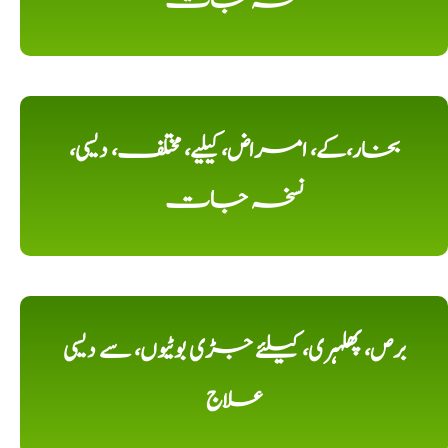
نسخہ جات
بخار،کے، امراض، کیلیے، مختلف، دیسی،
نسخہ جات
برص، پھلہری، کیلئے جڑی بوٹیوں، سے دیسی
علاج