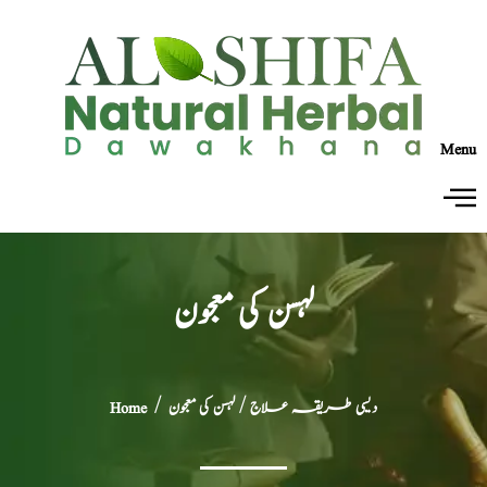
Menu
لہسن کی معجون
دیسی طریقہ علاج
/ لہسن کی معجون
/
Home