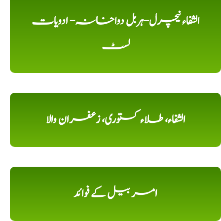
الشفاء نیچرل-ہربل دواخانہ- ادویات
لسٹ
الشفاء، طلاء کستوری، زعفران والا
امر بیل کے فوائد