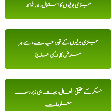
جڑی بوٹیوں کا استعمال، اور فوائد
جڑی بوٹیوں کے قہوہ جات، سے ہر
مرض کا, دیسی علاج
جگر کے حقیقی افعال، بہت ہی زبردست
معلومات