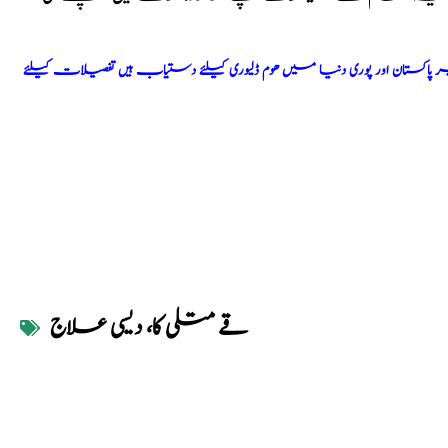
اکستان اور پوری دنیا میں ھوم ڈلیوری کیلئے دستیاب ہیں تفصیلات کیلئے
قے متلی کا، دیسی علاج