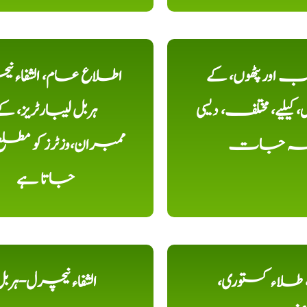
اور پٹھوں، کے
اطلاع عام، الشفاء ن
یلیے، مختلف، دیسی
ہربل لیبارٹریز، ک
خہ جات
ممبران،وزٹرز کو مطل
جاتا ہے
ء، طلاء کستوری،
الشفاء نیچرل-ہرب