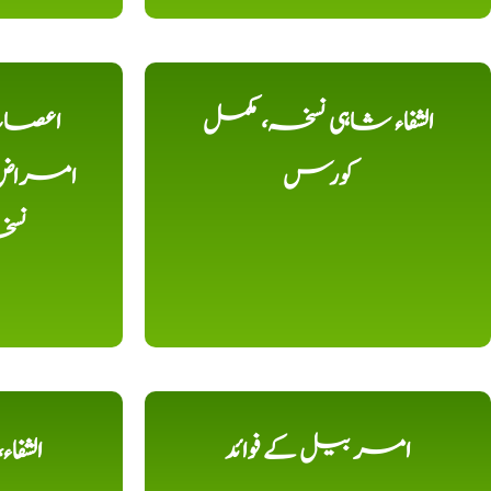
الشفاء شاہی نسخہ، مکمل
اعصاب 
کورس
امراض، ک
نس
امر بیل کے فوائد
الشفا