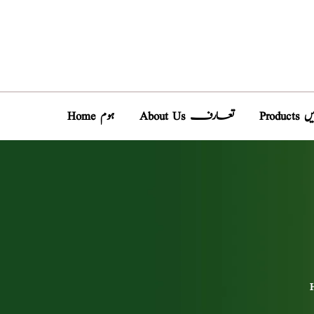
دیں
About Us تعارف
Home ہوم