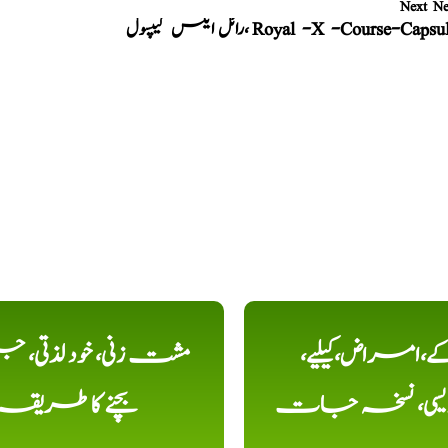
Next N
 ایکس کیپسول، Royal -X -Course-Capsules
کے،امراض،کیلیے،
مشت زنی، خود لذتی، ج
دیسی، نسخہ جات
بچنے کا طریقہ