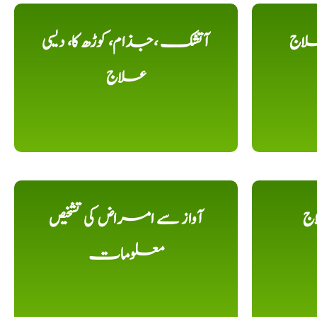
لاج
آتشک ،جذام، کوڑھ کا، دیسی
علاج
اج
آواز سے امراض کی تشخیص
معلومات