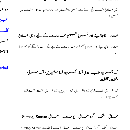
دوع
مشت زنی–Hand practice دیسی علاج مشت زنی کرنے سے اس کا نقصان اور
اس کا
جڑی ب
کلک 
بخار – ٹائیفائیڈ اور ملیریا جیسی علامات کے لیے دیسی علاج
فری م
بخار – ٹائیفائیڈ اور ملیریا جیسی علامات کے لیے دیسی علاج گلے کی خرابی
0-70
اور
erbal
قسط بحری، طبِ نبوی قسط البحری، قسط شیریں، قسط عربی،
كشطت، قشطت
قسط بحری، طبِ نبوی قسط البحری، قسط شیریں، قسط عربی، كشطت، قشطت قسط
بحری ہمارے
Sumaq, Sumac سماق – سُمک – گرد سماق – پوست – سماق
Sumaq, Sumac سماق – سُمک – گرد سماق – پوست – سماق نوٹ ؟ ہمارے