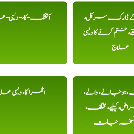
 کے ڈارک سرکل،
آتشک-کا،-دیسی-ع
، ختم کرنے کا دیسی
علاج
ہوجانے، والے،
اٹھرا کا، دیسی عل
ض، کیلیے، مختلف،
، نسخہ جات