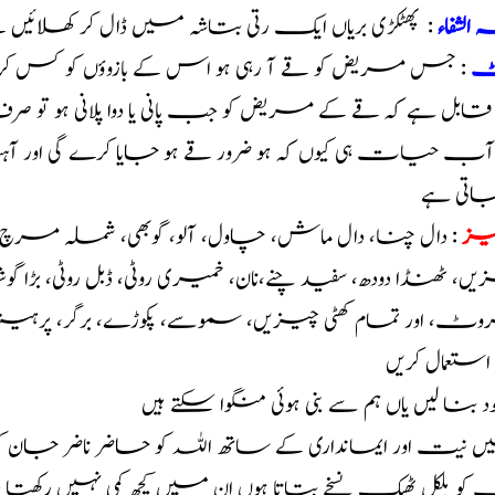
 الشفاء
: پھٹکڑی بریاں ایک رتی بتاشہ میں ڈال کر کھلائیں 
ٹ
: جس مریض کو قے آ رہی ہو اس کے بازوؤں کو کس کر باند
ابل ہے کہ قے کے مریض کو جب پانی یا دوا پلانی ہو تو ص
 آب حیات ہی کیوں کہ ہو ضرور قے ہو جایا کرے گی اور آہست
جاتی ہے
ہیز
: دال چنا، دال ماش، چاول، آلو، گوبھی، شملہ مرچ، ت
ں، ٹھنڈا دودھ، سفید چنے،نان، خمیری روٹی، ڈبل روٹی، بڑا 
، اور تمام کھٹی چیزیں، سموسے، پکوڑے، برگر، پرہیز لا
ہ استعمال کریں
خود بنا لیں یاں ہم سے بنی ہوئی منگوا سکتے ہیں
 نیت اور ایمانداری کے ساتھ اللہ کو حاضر ناضر جان 
و بلکل ٹھیک نسخے بتاتا ہوں ان میں کچھ کمی نہیں رکھت