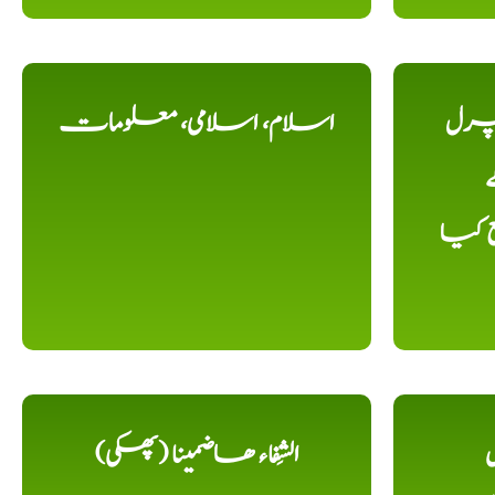
یچرل
اسلام، اسلامی، معلومات
ے
ع کیا
ل
الشِفاء ھاضمینا (پھکی)