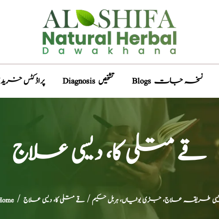
Blogs نسخہ جات
Diagnosis تشخیص
Products پراڈکٹس خری
قے متلی کا، دیسی علاج
یسی طریقہ علاج، جڑی بوٹیاں، ہربل حکیم
/ قے متلی کا، دیسی علاج
/
Home