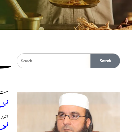
قے
Search
متلی
نسخہ
اندر
نسخہ