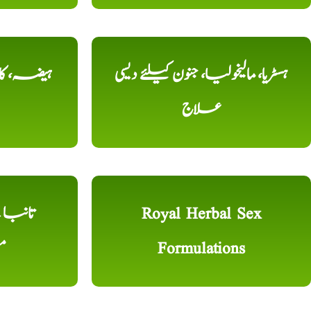
ہسٹریا، مالیخولیا، جنون کیلئے دیسی
ہیضہ، کال
علاج
Royal Herbal Sex
Formulations
م