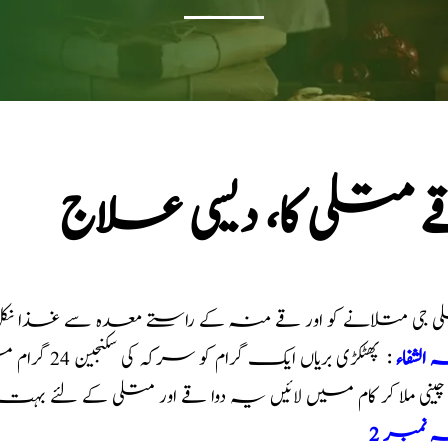
 متلی کا، دیسی علاج
 جی متلانے کو اور قے منہ کے راستے معدہ سے غذا نکل 
 الشفاء
: پھٹکڑی بر
 چینی ملا کر کام میں لائیں یہ دوا قے اور متلی کے لئے ب
 نمبر 2