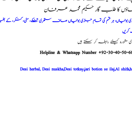
اؤں کا طلب گار حکیم محمد عرفان
وٹیاں، ہر قسم کی تمام جڑی بوٹیاں صاف ستھری تنکے، مٹی، کنکر، کے بغیر پ
کریں
شورہ کیلئے رابطہ کر سکتے ہیں
Helpline & Whatsapp Number +92-30-40-50-6
Desi herbal, Desi nuskha,Desi totkay,jari botion se ilaj,Al shifa,h