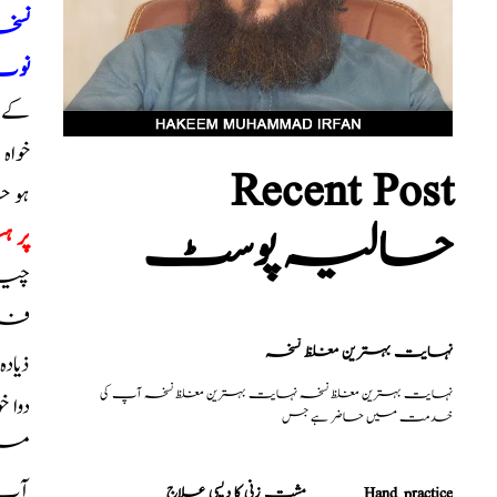
نسخہ
نو
کے ق
خواہ
Recent Post
ہو 
حالیہ پوسٹ
پر 
چیزی
فروٹ
نہایت بہترین مغلظ نسخہ
ذیاد
نہایت بہترین مغلظ نسخہ نہایت بہترین مغلظ نسخہ آپ کی
دوا 
خدمت میں حاضر ہے جس
میں
آپ ک
مشت زنی کا دیسی علاج _______Hand practice