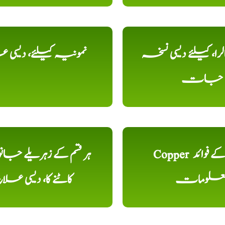
را، کیلئے دیسی نسخہ
نمونیہ کیلئے، دیسی 
جات
Copper تانبا کے فوائد
ہر قسم کے زہریلے جان
علومات
کاٹنے کا، دیسی علا