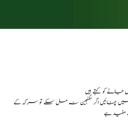
جانے کو کہتے ہیں
یاں ایک گرام کو سرکہ کی سکنجین 24 گرام میں چٹائیں اگر سکنجین نہ مل سکے تو سرکہ کے
ہت مفید ہے