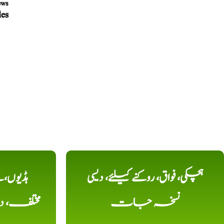
ews
رائل
ہچکی، فواق، روکنے کیلئے، دیسی
ہڈیوں،
نسخہ جات
مختلف، 