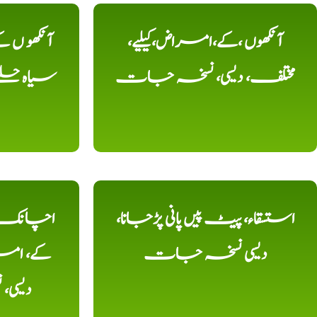
آنکھوں ،کے،امراض،کیلیے،
آنکھو ں
مختلف، دیسی، نسخہ جات
سیاہ حلقے
استسقاء، پیٹ پیں پانی پڑجانا،
اچانک ،
دیسی نسخہ جات
کے، امرا
دیسی