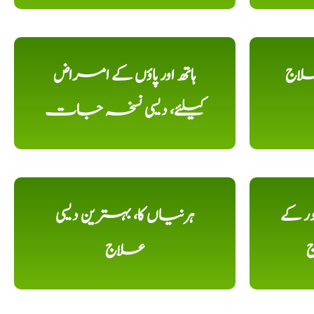
علاج
ہاتھ اور پاؤں کے امراض
کیلئے، دیسی نسخہ جات
ور کے
ہرنیاں کا، بہترین دیسی
ج
علاج