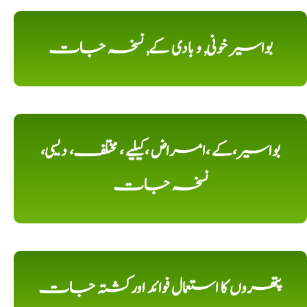
بواسیر خونی, و بادی کے, نسخہ جات
بواسیر،کے ،امراض ،کیلیے ، مختلف، دیسی،
نسخہ جات
پتھروں کا استعمال فوائد اورکشتہ جات