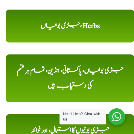
جڑی بوٹیاں، Herbs
جڑی بوٹیاں، پاکستانی، انڈین، تمام ہر قسم
کی دستیاب ہیں
Need Help?
Chat with
us
جڑی بوٹیوں کا استعمال، اور فوائد