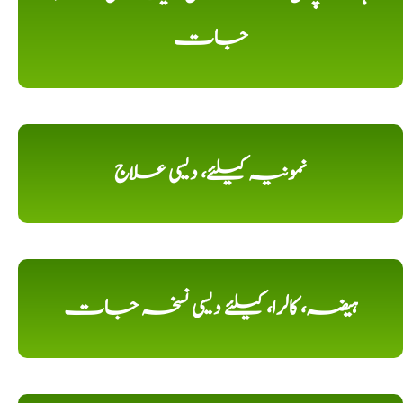
جات
نمونیہ کیلئے، دیسی علاج
ہیضہ، کالرا، کیلئے دیسی نسخہ جات