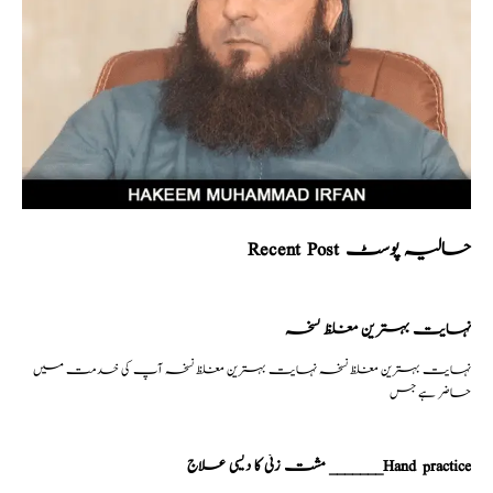
Recent Post حالیہ پوسٹ
نہایت بہترین مغلظ نسخہ
نہایت بہترین مغلظ نسخہ نہایت بہترین مغلظ نسخہ آپ کی خدمت میں
حاضر ہے جس
مشت زنی کا دیسی علاج _______Hand practice