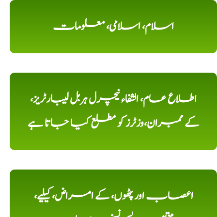
اسلام، اسلامی، معلومات
اطلاع عام، الشفاء نیچرل ہربل لیبارٹریز،
کے ممبران،وزٹرز کو مطلع کیا جاتا ہے
اعصاب اور پٹھوں، کے امراض، کیلیے،