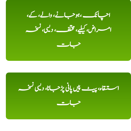
اچانک ،ہوجانے، والے، کے،
امراض، کیلیے، مختلف، دیسی، نسخہ
جات
استسقاء، پیٹ پیں پانی پڑجانا، دیسی نسخہ
جات