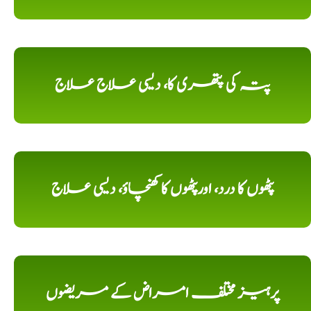
پتہ کی پتھری کا، دیسی علاج علاج
پٹھوں کا درد، اورپٹھوں کا کھنچاؤ، دیسی علاج
پرہیز مختلف امراض کے مریضوں