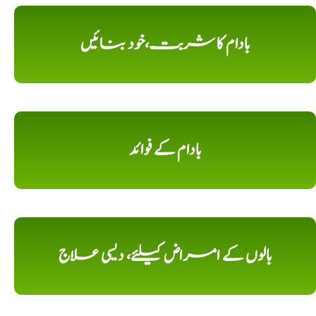
بادام کا شربت،خود بنائیں
بادام کے فوائد
بالوں کے امراض کیلئے، دیسی علاج