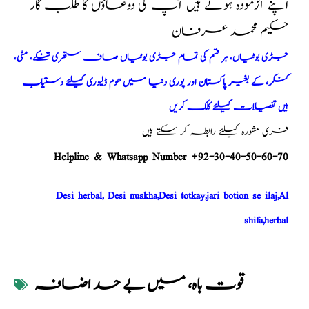
اپنے آزمودہ ہوتے ہیں آپ کی دوعاؤں کا طلب گار
حکیم محمد عرفان
جڑی بوٹیاں، ہر قسم کی تمام جڑی بوٹیاں صاف ستھری تنکے، مٹی،
کنکر، کے بغیر پاکستان اور پوری دنیا میں ھوم ڈلیوری کیلئے دستیاب
ہیں تفصیلات کیلئے کلک کریں
فری مشورہ کیلئے رابطہ کر سکتے ہیں
Helpline & Whatsapp Number +92-30-40-50-60-70
Desi herbal, Desi nuskha,Desi totkay,jari botion se ilaj,Al
shifa,herbal
قوت باہ، میں بے حد اضافہ