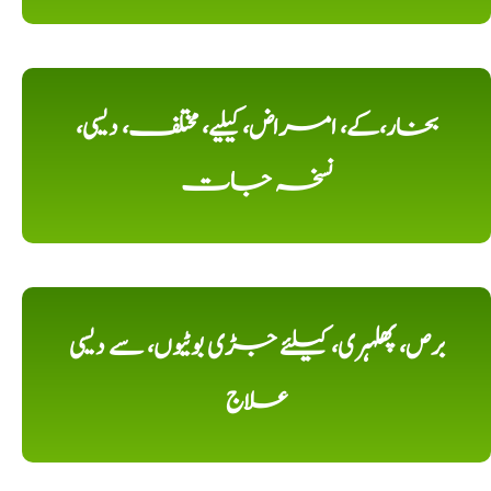
بخار،کے، امراض، کیلیے، مختلف، دیسی،
نسخہ جات
برص، پھلہری، کیلئے جڑی بوٹیوں، سے دیسی
علاج