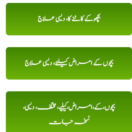
بچھوکے کاٹنے کا، دیسی علاج
بچوں کے امراض کیلئے، دیسی علاج
بچوں،کے،امراض،کیلیے، مختلف، دیسی،
نسخہ جات