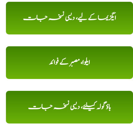
ایگزیما کے لیے، دیسی نسخہ جات
ایلوا، مصبر کے فوائد
باؤ گولہ کیلئے، دیسی نسخہ جات