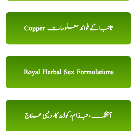
Copper تانبا کے فوائد معلومات
Royal Herbal Sex Formulations
آتشک ،جذام، کوڑھ کا، دیسی علاج