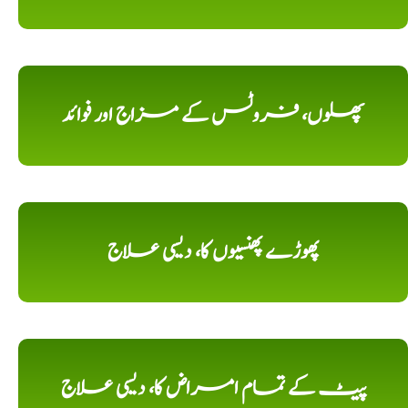
پھلوں، فروٹس کے مزاج اور فوائد
پھوڑے پھنسیوں کا، دیسی علاج
پیٹ کے تمام امراض کا، دیسی علاج