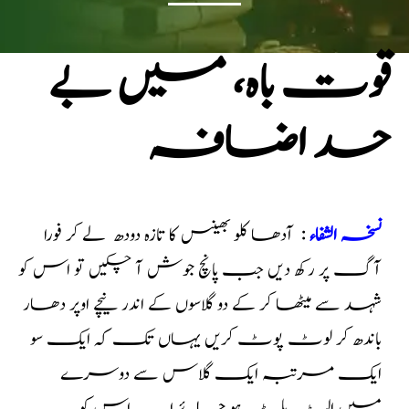
قوت باہ، میں بے
حد اضافہ
نسخہ الشفاء
: آدھا کلو بھینس کا تازہ دودھ لے کر فورا
آگ پر رکھ دیں جب پانچ جوش آ چکیں تو اس کو
شہد سے میٹھا کر کے دو گلاسوں کے اندر نیچے اوپر دھار
باندھ کر لوٹ پوٹ کریں یہاں تک کہ ایک سو
ایک مرتبہ ایک گلاس سے دوسرے