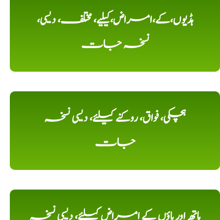
ہڈیوں،کے،امراض،کیلیے، مختلف، دیسی،
نسخہ جات
ہچکی، فواق، روکنے کیلئے، دیسی نسخہ
جات
ہاتھ اور پاؤں کے امراض کیلئے، دیسی نسخہ