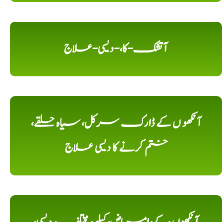
آتشک-کا،-دیسی-علاج
آنکھو ں کے ڈارک سرکل، سیاہ حلقے،
ختم کرنے کا دیسی علاج