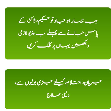
جب بیمار ہو جاو تو حکیم، ڈاکڑ، کے
پاس جانے سے پہلے یہ وڈیو لازمی
دیکھیں, یہاں پر کلک کریں
جریان، احتلام، کیلئے جڑی بوٹیوں سے،
دیسی علاج