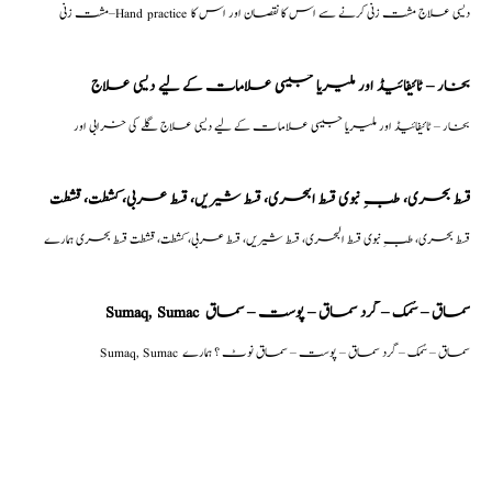
مشت زنی–Hand practice دیسی علاج مشت زنی کرنے سے اس کا نقصان اور اس کا
بخار – ٹائیفائیڈ اور ملیریا جیسی علامات کے لیے دیسی علاج
بخار – ٹائیفائیڈ اور ملیریا جیسی علامات کے لیے دیسی علاج گلے کی خرابی اور
قسط بحری، طبِ نبوی قسط البحری، قسط شیریں، قسط عربی، كشطت، قشطت
قسط بحری، طبِ نبوی قسط البحری، قسط شیریں، قسط عربی، كشطت، قشطت قسط بحری ہمارے
Sumaq, Sumac سماق – سُمک – گرد سماق – پوست – سماق
Sumaq, Sumac سماق – سُمک – گرد سماق – پوست – سماق نوٹ ؟ ہمارے