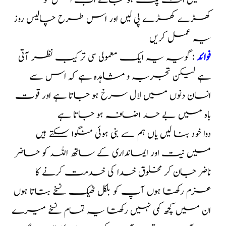
میں الٹ پلٹ ہو جائے اب اس کو
کھڑے کھڑے پی لیں اور اس طرح چالیس روز
یہ عمل کریں
فوائد
: گویہ یہ ایک معمولی سی ترکیب نظر آتی
ہے لیکن تجربہ و مشاہدہ ہے کہ اس سے
انسان دنوں میں لال سرخ ہو جاتا ہے اور قوت
باہ میں بے حد اضافہ ہو جاتا ہے
دوا خود بنا لیں یاں ہم سے بنی ہوئی منگوا سکتے ہیں
میں نیت اور ایمانداری کے ساتھ اللہ کو حاضر
ناضر جان کر مخلوق خدا کی خدمت کرنے کا
عزم رکھتا ہوں آپ کو بلکل ٹھیک نسخے بتاتا ہوں
ان میں کچھ کمی نہیں رکھتا یہ تمام نسخے میرے