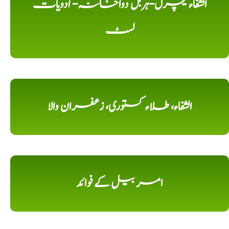
الشفاء نیچرل-ہربل دواخانہ- ادویات
لسٹ
الشفاء، طلاء کستوری، زعفران والا
امر بیل کے فوائد