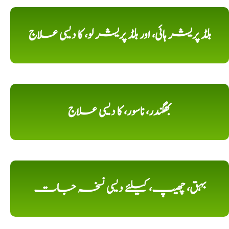
بلڈ پریشر ہائی، اور بلڈ پریشر لو، کا دیسی علاج
بھگندر، ناسور، کا دیسی علاج
بہق، چھیپ، کیلئے دیسی نسخہ جات