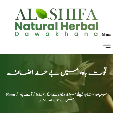
Menu
قوت باہ، میں بے حد اضافہ
جریان، احتلام، کیلئے جڑی بوٹیوں سے، دیسی علاج
/ قوت باہ،
/
Home
میں بے حد اضافہ