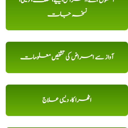
آنکھوں ،کے،امراض،کیلیے، مختلف، دیسی،
نسخہ جات
آواز سے امراض کی تشخیص معلومات
اٹھرا کا، دیسی علاج