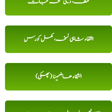
مختلف، دیسی نسخہ جات
الشفاء شاہی نسخہ، مکمل کورس
الشِفاء ھاضمینا (پھکی)