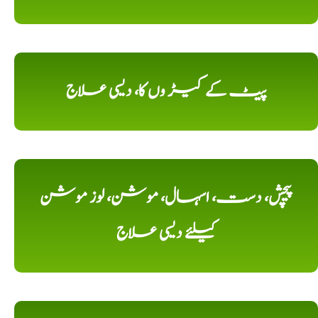
پیٹ کے کیڑ وں کا، دیسی علاج
پیچش، دست، اسہال، موشن، لوز موشن
کیلئے دیسی علاج