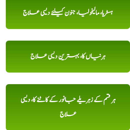
ہسٹریا، مالیخولیا، جنون کیلئے دیسی علاج
ہرنیاں کا، بہترین دیسی علاج
ہر قسم کے زہریلے جانور کے کاٹنے کا، دیسی
علاج