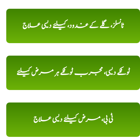
ٹانسلز، گلے کے غدود، کیلئے دیسی علاج
ٹوٹکے دیسی، مجرب ٹوٹکے ہر مرض کیلئے
ٹی بی، مرض کیلئے دیسی علاج