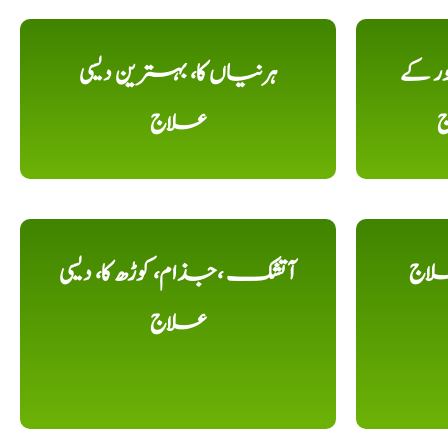
ور کے
ہرنیاں کا، بہترین دیسی
ج
علاج
لاج
آتشک ،جذام، کوڑھ کا، دیسی
علاج