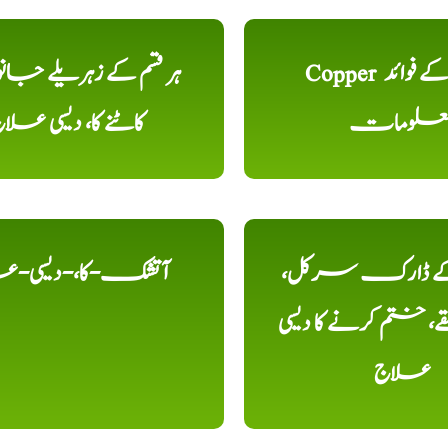
Copper تانبا کے فوائد
ہر قسم کے زہریلے جان
علومات
کاٹنے کا، دیسی علا
 کے ڈارک سرکل،
آتشک-کا،-دیسی-ع
، ختم کرنے کا دیسی
علاج