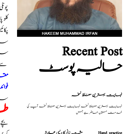
پوٹ
کلو 
Recent Post
حالیہ پوسٹ
سے حبوب بقدر فلفل سیاہ تیار کریں
مقد
فوائد
نہایت بہترین مغلظ نسخہ
ساتھ با آسانی 5 کلو تک د
طل
نہایت بہترین مغلظ نسخہ نہایت بہترین مغلظ نسخہ آپ کی
خدمت میں حاضر ہے جس
بچے
مشت زنی کا دیسی علاج _______Hand practice