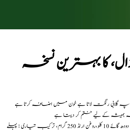
، کا بہترین نسخہ
 گلابی رنگت لاتا ہے خون میں اضافہ کرتا ہے
 ہمیشہ کے لیے ختم کر دیتا ہے
: سینکھیا بہترین کوالٹی 10 گرام، شنگرف ڈلی 10 گرام، دودھ گائے 10 کلو،روغن ارنڈ 250 گرام، ترکیب تیاری : پہلے