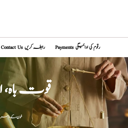
Payments رقوم کی ادائیگی
Contact Us رابطہ کریں
قوت باہ، 
خون،کے،امراض