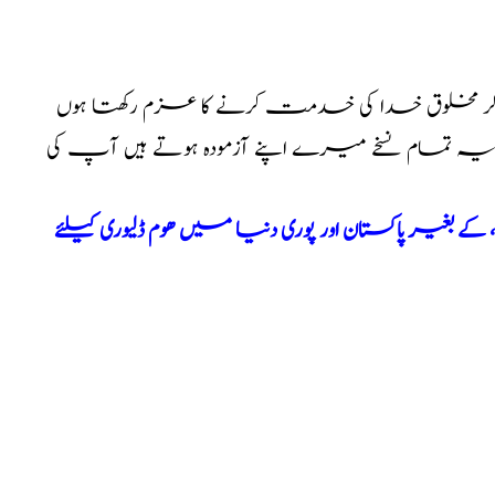
کر مخلوق خدا کی خدمت کرنے کا عزم رکھتا ہوں
ا یہ تمام نسخے میرے اپنے آزمودہ ہوتے ہیں آپ کی
بغیر پاکستان اور پوری دنیا میں ھوم ڈلیوری کیلئے