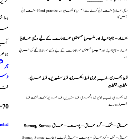
کری
مشت زنی–Hand practice دیسی علاج مشت زنی کرنے سے اس کا نقصان اور
دوا 
اس کا
میں
بخار – ٹائیفائیڈ اور ملیریا جیسی علامات کے لیے دیسی علاج
آپ ک
بخار – ٹائیفائیڈ اور ملیریا جیسی علامات کے لیے دیسی علاج گلے کی خرابی
دوع
اور
ہر ق
دست
قسط بحری، طبِ نبوی قسط البحری، قسط شیریں، قسط عربی،
كشطت، قشطت
فری 
قسط بحری، طبِ نبوی قسط البحری، قسط شیریں، قسط عربی، كشطت، قشطت قسط
بحری ہمارے
-70
erbal
Sumaq, Sumac سماق – سُمک – گرد سماق – پوست – سماق
Sumaq, Sumac سماق – سُمک – گرد سماق – پوست – سماق نوٹ ؟ ہمارے