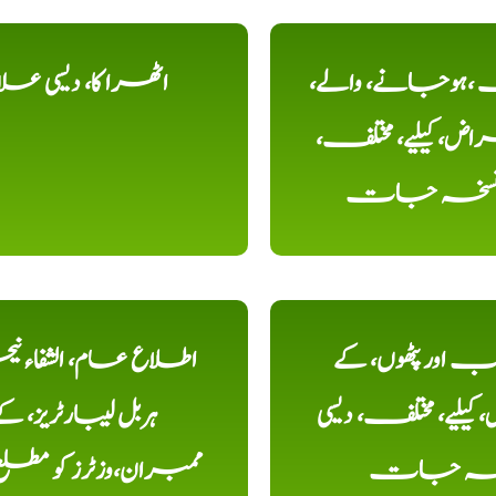
ہوجانے، والے،
اٹھرا کا، دیسی عل
ض، کیلیے، مختلف،
، نسخہ جات
اور پٹھوں، کے
اطلاع عام، الشفاء ن
یلیے، مختلف، دیسی
ہربل لیبارٹریز، ک
خہ جات
ممبران،وزٹرز کو مطل