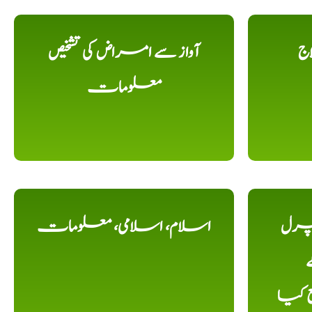
اج
آواز سے امراض کی تشخیص
معلومات
یچرل
اسلام، اسلامی، معلومات
ے
ع کیا