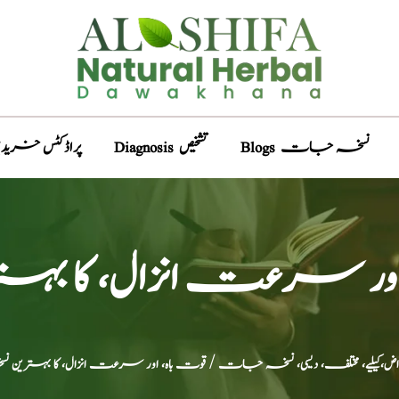
Blogs نسخہ جات
Diagnosis تشخیص
Products پراڈکٹس خری
اور سرعت انزال، کا بہت
،کیلیے، مختلف، دیسی، نسخہ جات
/ قوت باہ، اور سرعت انزال، کا بہترین ن