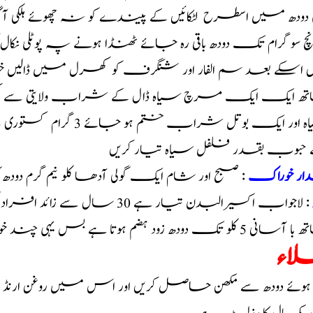
لی دودھ میں اسطرح لٹکائیں کے پیندے کو نہ چھوئے ہ
پانچ سو گرام تک دودھ باقی رہ جائے ٹھنڈا ہونے پہ پوٹلی ن
ار خوراک
:
صبح اور شام ایک گولی آدھا کلو نیم گرم دودھ 
ودھ زود ہضم ہوتا ہے بس یہی چند خوراکیں ہمیشہ جسم کو چاک چبند رکھنے کے لیے کافی ہیں
اء
 ہوئے دودھ سے مکھن حاصل کریں اور اس میں روغن ارنڈ