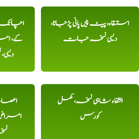
استسقاء، پیٹ پیں پانی پڑجانا،
اچانک ،
دیسی نسخہ جات
کے، امرا
دیسی
الشفاء شاہی نسخہ، مکمل
اعصاب 
کورس
امراض، ک
نس