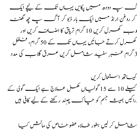
لکی آگ پہ دودھ میں پکایں یہاں تک کے نیچے ایک
کال کر روغن ارنڈ میں ایک بار ڈبو کر آگ پہ چھ گھنٹہ
پکائیں اسکے بعد سم الفار اور شنگرف کو کھرل میں ڈالیں خوب کھرل کریں 10 گرام تریاق کا اضافہ کریں اور
ساتھ ایک ایک مرچ سیاہ ڈال کے شراب ولایتی سے کھرل کرتے جائیں یہاں تک کے 50 گرام، فلفل
سیاہ اور ایک بوتل شراب ختم ہو جائے 3 گرام کستوری 3 گرام عنبر سفید شامل کریں عرق گلاب کی مدد
کیساتھ استعمال کریں
: لاجواب اکسیر البدن تیار ہے 30 سال سے زائد افراد کیلے 10 سے 15 گولیاں مکمل علاج ہے ایک گولی کے
 شامل کر لیں بطور طلاء عضو خاص کی مالش کیا