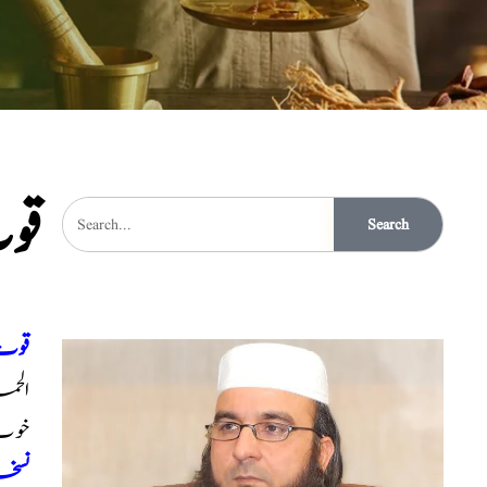
قو
Search
قوت
الح
خوب
نسخہ