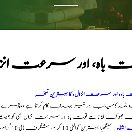
ت باہ، اور سرعت انزال
 باہ، اور سرعت انزال، کا بہترین نسخہ
مدللہ کامیاب اور تیر بہدف کام کرتا ہے ،،چہرے پہ
 بھوک لگاتا ہے قوت باہ اور سرعت انزال بھی کو ہمیشہ
 الشفاء