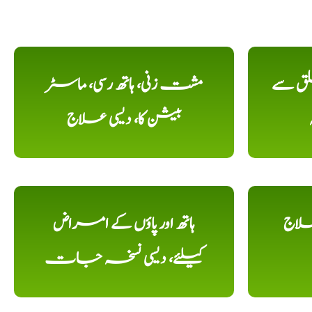
لق سے
مشت زنی، ہاتھ رسی، ماسٹر
بیشن کا، دیسی علاج
علاج
ہاتھ اور پاؤں کے امراض
کیلئے، دیسی نسخہ جات