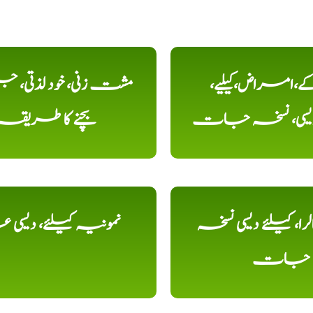
کے،امراض،کیلیے،
مشت زنی، خود لذتی، ج
دیسی، نسخہ جات
بچنے کا طریقہ
را، کیلئے دیسی نسخہ
نمونیہ کیلئے، دیسی 
جات