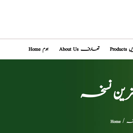
دیں
About Us تعارف
Home ہوم
رین نسخہ
سخہ
/
Home