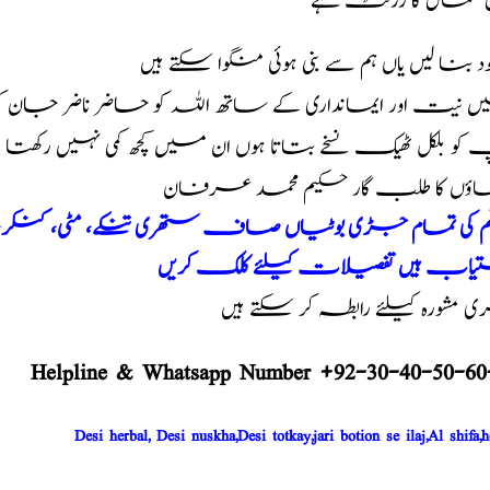
ں کمال کا رزلٹ ہے
خود بنا لیں یاں ہم سے بنی ہوئی منگوا سکتے ہیں
 نیت اور ایمانداری کے ساتھ اللہ کو حاضر ناضر جان 
و بلکل ٹھیک نسخے بتاتا ہوں ان میں کچھ کمی نہیں رکھت
اؤں کا طلب گار حکیم محمد عرفان
سم کی تمام جڑی بوٹیاں صاف ستھری تنکے، مٹی، کنکر، کے 
یاب ہیں تفصیلات کیلئے کلک کریں
مشورہ کیلئے رابطہ کر سکتے ہیں
Helpline & Whatsapp Number +92-30-40-50-60
Desi herbal, Desi nuskha,Desi totkay,jari botion se ilaj,Al shifa,h