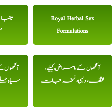
Royal Herbal Sex
Formulations
م
آنکھوں ،کے،امراض،کیلیے،
آنکھو ں
مختلف، دیسی، نسخہ جات
سیاہ حلقے