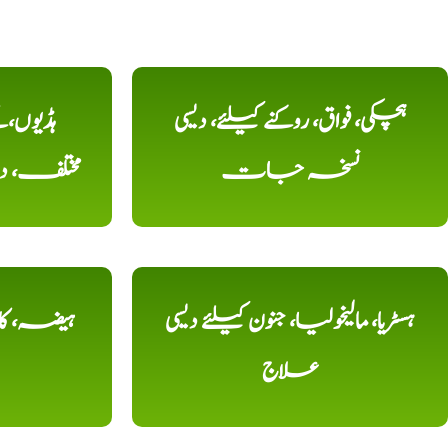
ہچکی، فواق، روکنے کیلئے، دیسی
ہڈیوں،
نسخہ جات
مختلف، 
ہسٹریا، مالیخولیا، جنون کیلئے دیسی
ہیضہ، کال
علاج