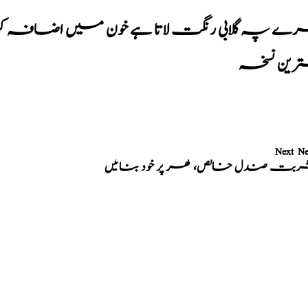
ے پہ گلابی رنگت لاتا ہے خون میں اضافہ کر
رین نسخہ
Next N
بت صندل خالص، گھر پر خود بنائیں