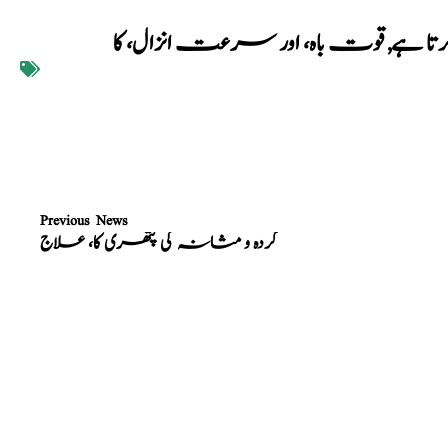
تا ہے
,
قوت باہ، اور سرعت انزال، کا
Previous News
گردہ و مثانہ کی پتھری کا، علاج