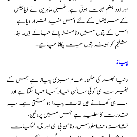
اور زود ہضم ثابت ہوتی ہے۔ طبی ماہرین نے ذیابیطس
کے مریضوں کے لئے اس مفید قرار دیا ہے
اس کے پتوں میں وٹامنز پائے جاتے ہیں۔ لہذا
شلجم کو ہمیشہ پتوں سمیت پکانا چاہیے۔
پیاز
دنیا بھر کی مشہور عام سبزی پیاز ہے جس کے
بغیر نہ ہی کوئی سالن تیار کیا جا سکتا ہے اور
نہ ہی کھانے ہیں لذت پیدا ہو سکتی ہے۔ یہ
قدرت کا عطیہ ہے جس میں پروٹین،
نشاستہ، فاسفورس، وٹامن بی ای اور جی، نمکیات