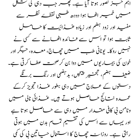
اہم جز تصور ہوتا آیا ہے۔ پھر جب دہی کی شکل
میں خمیر اٹھا ہوا دودھ طبی نقطۂ نظر سے
مفید اور زود ہضم اور زیادہ غذائیت کا حامل
ثابت ہوا تو اس سے فائدہ اٹھانے سے کسی نے
نہیں روکا۔ یونانی طب میں چھاج، معدہ، جگر اور
خون کی بیماریوں میں دوا بن کرصحت عطا کرتی ہے۔
ضعیف ہضم، تبخیر پیچس، بدہضمی اور رنگ برنگے
دستوں کے علاج میں دہی بطور غذا تجویز کرکے
عمدہ نتائج حاصل ہوتے ہیں۔ غذائی نالی میں
وٹامن بی کافی مقدار میں دہی سے حاصل ہوتا ہے
اور یہاں سے اس کی تقسیم تمام بدن میں ہوتی
رہتی ہے۔ روزانہ چھاج کا استعمال حیاتین بی کی کمی