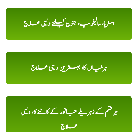
ہسٹریا، مالیخولیا، جنون کیلئے دیسی علاج
ہرنیاں کا، بہترین دیسی علاج
ہر قسم کے زہریلے جانور کے کاٹنے کا، دیسی
علاج