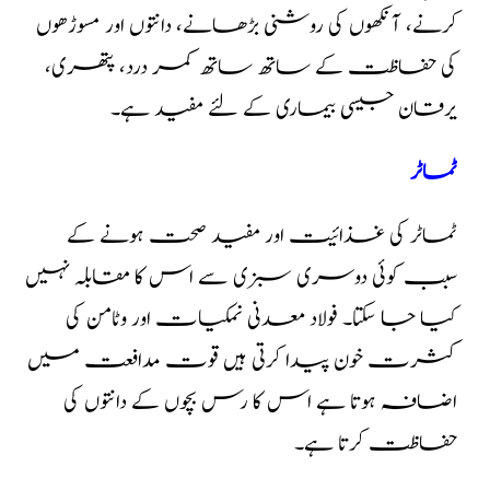
کرنے، آنکھوں کی روشنی بڑھانے، دانتوں اور مسوڑھوں
کی حفاظت کے ساتھ ساتھ کمر درد، پتھری،
یرقان جیسی بیماری کے لئے مفید ہے۔
ٹماٹر
ٹماٹر کی غذائیت اور مفید صحت ہونے کے
سبب کوئی دوسری سبزی سے اس کا مقابلہ نہیں
کیا جا سکتا۔ فولاد معدنی نمکیات اور وٹامن کی
کثرت خون پیدا کرتی ہیں قوت مدافعت میں
اضافہ ہوتا ہے اس کا رس بچوں کے دانتوں کی
حفاظت کرتا ہے۔