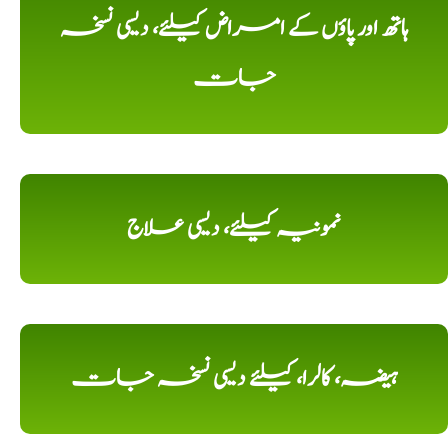
ہاتھ اور پاؤں کے امراض کیلئے، دیسی نسخہ
جات
نمونیہ کیلئے، دیسی علاج
ہیضہ، کالرا، کیلئے دیسی نسخہ جات