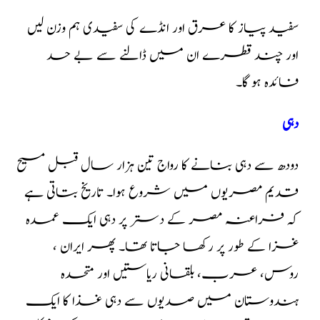
سفید پیاز کا عرق اور انڈے کی سفیدی ہم وزن لیں
اور چند قطرے ان میں ڈالنے سے بے حد
فائدہ ہو گا۔
دہی
دودھ سے دہی بنانے کا رواج تین ہزار سال قبل مسیح
قدیم مصریوں میں شروع ہوا۔ تاریخ بتاتی ہے
کہ فراعنہ مصر کے دستر پر دہی ایک عمدہ
غزا کے طور پر رکھا جاتا تھا۔ پھر ایران ،
روس، عرب، بلقانی ریاستیں اور متحدہ
ہندوستان میں صدیوں سے دہی غذا کا ایک