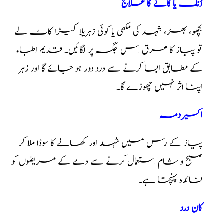
ڈنگ یا کاٹے کا علاج
بچھو، بھڑ، شہد کی مکھی یا کوئی زہریلا کیڑا کاٹ لے
تو پیاز کا عرق اس جگہ پر لگائیں۔ قدیم اطباء
کے مطابق ایسا کرنے سے درد دور ہو جائے گا اور زہر
اپنا اثر نہیں چھوڑے گا۔
اکسیر دمہ
پیاز کے رس میں شہد اور کھانے کا سوڈا ملا کر
صبح و شام استعمال کرنے سے دمے کے مریضوں کو
فائدہ پہنچتا ہے۔
کان درد