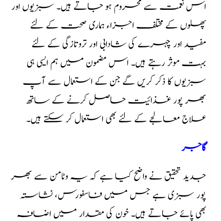
اس نعمت سے محروم ہو جاتے ہیں۔ سبزیوں اور
پھلوں کے مختلف اجزاء ہماری صحت کے لئے
مفید اور چہرے کی شادابی اور تروتازگی کے لئے
بہت موثر رہتے ہیں۔ اس مضمون میں ہم ایسی ہی
سبزیوں کا ذکر کریں گے جن کے استعمال سے آپ
بھر پور غذائیت حاصل کرنے کے ساتھ
علاج معالجے کے لئے بھی استعمال کر سکتے ہیں۔
گاجر
جدید تحقیق نے واضح کیا ہے کہ یہ وٹامن سے بھر
پور سبزی ہے جس میں فاسفورس، نشاستہ
بھی پائے جاتے ہیں۔ خون کی مقدار میں اضافہ