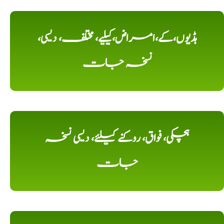
ہڈیوں،کے،امراض،کیلیے، مختلف، دیسی،
نسخہ جات
ہچکی، فواق، روکنے کیلئے، دیسی نسخہ
جات