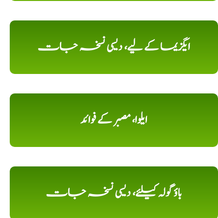
ایگزیما کے لیے، دیسی نسخہ جات
ایلوا، مصبر کے فوائد
باؤ گولہ کیلئے، دیسی نسخہ جات