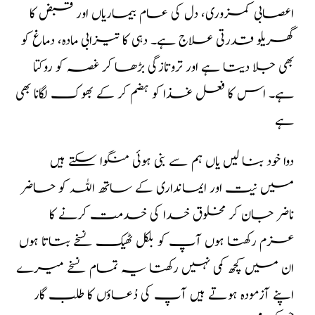
اعصابی کمزوری، دل کی عام بیماریاں اور قبض کا
گھریلو قدرتی علاج ہے۔ دہی کا تیزابی مادہ، دماغ کو
بھی جلا دیتا ہے اور تروتازگی
بڑھا کر غصہ کو روکتا
ہے۔ اس کا فعل غذا کو ہضم کر کے بھوک لگانا بھی
ہے
دوا خود بنا لیں یاں ہم سے بنی ہوئی منگوا سکتے ہیں
میں نیت اور ایمانداری کے ساتھ اللہ کو حاضر
ناضر جان کر مخلوق خدا کی خدمت کرنے کا
عزم رکھتا ہوں آپ کو بلکل ٹھیک نسخے بتاتا ہوں
ان میں کچھ کمی نہیں رکھتا یہ تمام نسخے میرے
اپنے آزمودہ ہوتے ہیں آپ کی دُعاؤں کا طلب گار