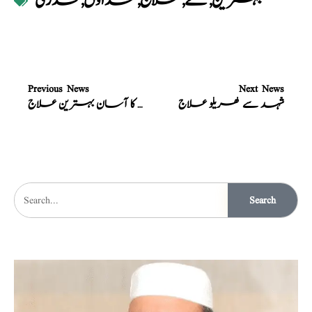
بہترین
,
سے
,
علاج
,
غذاؤں
,
قدرتی
Previous News
Next News
شہد سے گھریلو علاج
موٹاپے کا آسان بہترین علاج
Search