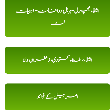
الشفاء نیچرل-ہربل دواخانہ- ادویات
لسٹ
الشفاء، طلاء کستوری، زعفران والا
امر بیل کے فوائد