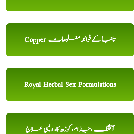
Copper تانبا کے فوائد معلومات
Royal Herbal Sex Formulations
آتشک ،جذام، کوڑھ کا، دیسی علاج