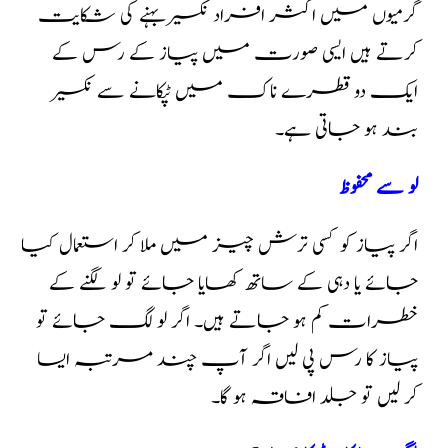
گرمیوں میں اکثر افراد نکسیر بہنے کی شکایت
کرتے ہیں ایسی صورت میں پیاز کے رس کے
ایک دو قطرے ناک میں ٹپکانے سے نکسیر
بند ہو جاتی ہے۔
لو سے محفوظ
اگر پیاز کو کسی ترش چیز میں ملا کر استعمال کیا
جائے یا دہی کے ساتھ کھایا جائے تو لو لگنے کے
خطرات کم ہو جاتے ہیں۔ اگر لو لگ جائے تو
پیاز کا رس پی لیں اگر آپ چند مرتبہ ایسا
کر لیں تو جلد افاقہ ہو گا۔