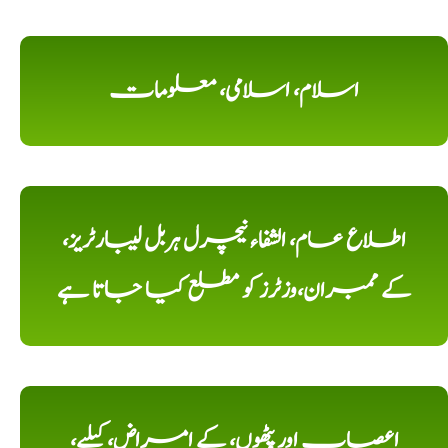
اسلام، اسلامی، معلومات
اطلاع عام، الشفاء نیچرل ہربل لیبارٹریز،
کے ممبران،وزٹرز کو مطلع کیا جاتا ہے
اعصاب اور پٹھوں، کے امراض، کیلیے،