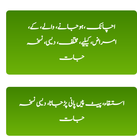
اچانک ،ہوجانے، والے، کے،
امراض، کیلیے، مختلف، دیسی، نسخہ
جات
استسقاء، پیٹ پیں پانی پڑجانا، دیسی نسخہ
جات