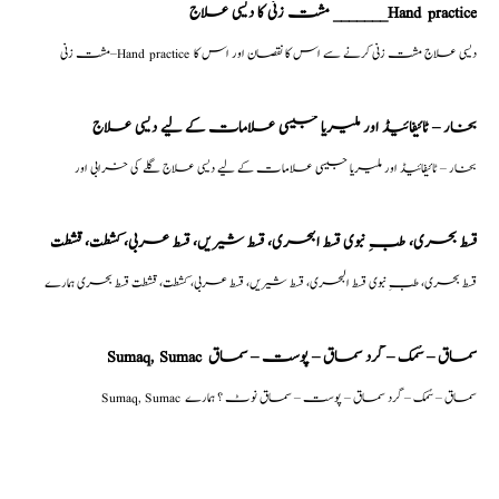
مشت زنی کا دیسی علاج _______Hand practice
مشت زنی–Hand practice دیسی علاج مشت زنی کرنے سے اس کا نقصان اور اس کا
بخار – ٹائیفائیڈ اور ملیریا جیسی علامات کے لیے دیسی علاج
بخار – ٹائیفائیڈ اور ملیریا جیسی علامات کے لیے دیسی علاج گلے کی خرابی اور
قسط بحری، طبِ نبوی قسط البحری، قسط شیریں، قسط عربی، كشطت، قشطت
قسط بحری، طبِ نبوی قسط البحری، قسط شیریں، قسط عربی، كشطت، قشطت قسط بحری ہمارے
Sumaq, Sumac سماق – سُمک – گرد سماق – پوست – سماق
Sumaq, Sumac سماق – سُمک – گرد سماق – پوست – سماق نوٹ ؟ ہمارے