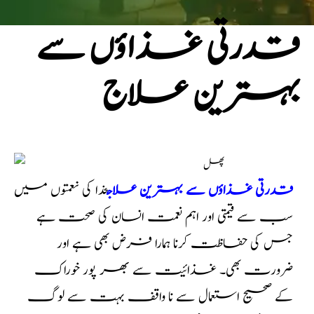
قدرتی غذاؤں سے
بہترین علاج
قدرتی غذاؤں سے بہترین علاج
خدا کی نعمتوں میں
سب سے قیمتی اور اہم نعمت انسان کی صحت ہے
جس کی حفاظت کرنا ہمارا فرض بھی ہے اور
ضرورت بھی۔ غذائیت سے بھر پور خوراک
کے صحیح استعمال سے نا واقف بہت سے لوگ