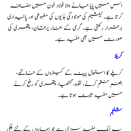
اس میں پایا جانے والا فولاد خون میں اضافہ
کرتا ہے۔ کیلشیم کی موجودگی ہڈیوں کی مضبوطی اور پائیداری
برقرار رکھتی ہے۔ گرمی کے بخار یرقان، پتھری کی
صورت میں بھی مفید ہے۔
کریلا
کریلے کا استعمال پیٹ کے کیڑوں کے خاتمے،
بلغم ختم کرنے، لقوہ، گنٹھیا، پتھری کو رفع کرنے
میں مفید ثابت ہوتا ہے۔
شلجم
یہ ایک مفید سبزی ہے جو بیماروں کے لئے ہلکی