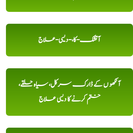
آتشک-کا،-دیسی-علاج
آنکھو ں کے ڈارک سرکل، سیاہ حلقے،
ختم کرنے کا دیسی علاج