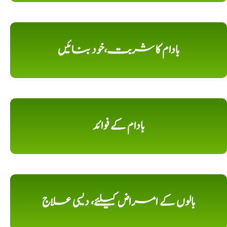
بادام کا شربت،خود بنائیں
بادام کے فوائد
بالوں کے امراض کیلئے، دیسی علاج