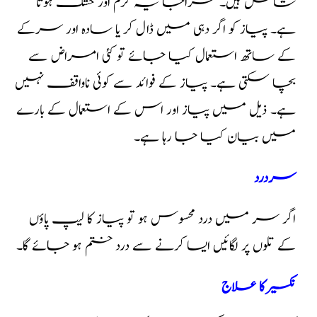
شامل ہیں۔ مراجا یہ گرم اور خشک ہوتا
ہے۔ پیاز کو اگر دہی میں ڈال کر یا سادہ اور سرکے
کے ساتھ استعمال کیا جائے تو کئی امراض سے
بچا سکتی ہے۔ پیاز کے فوائد سے کوئی ناواقف نہیں
ہے۔ ذیل میں پیاز اور اس کے استعمال کے بارے
میں بیان کیا جا رہا ہے۔
سردرد
اگر سر میں درد محسوس ہو تو پیاز کا لیپ پاؤں
کے تلوں پر لگائیں ایسا کرنے سے درد ختم ہو جائے گا۔
نکسیر کا علاج