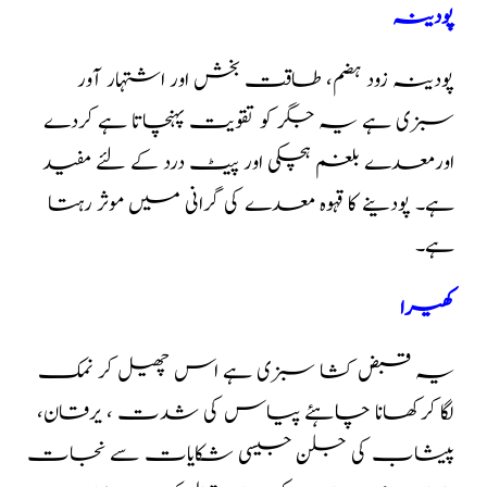
پودینہ
پودینہ زود ہضم، طاقت بخش اور اشتہار آور
سبزی ہے یہ جگر کو تقویت پہنچاتا ہے کردے
اورمعدے بلغم ہچکی اور پیٹ درد کے لئے مفید
ہے۔ پودینے کا قہوہ معدے کی گرانی میں موثر رہتا
ہے۔
کھیرا
یہ قبض کشا سبزی ہے اس چھیل کر نمک
لگا کرکھانا چاہئے پیاس کی شدت ، یرقان،
پیشاب کی جلن جیسی شکایات سے نجات