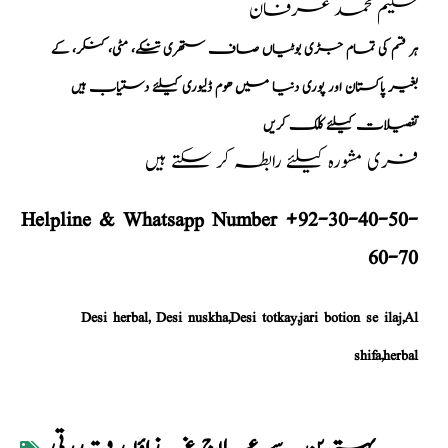
حکیم محمد عرفان
ہر قسم کی تمام جڑی بوٹیاں صاف ستھری تنکے، مٹی، کنکر، کے
بغیر پاکستان اور پوری دنیا میں ھوم ڈلیوری کیلئے دستیاب ہیں
تفصیلات کیلئے کلک کریں
فری مشورہ کیلئے رابطہ کر سکتے ہیں
Helpline & Whatsapp Number +92-30-40-50-
60-70
Desi herbal, Desi nuskha,Desi totkay,jari botion se ilaj,Al
shifa,herbal