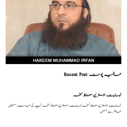
Recent Post حالیہ پوسٹ
نہایت بہترین مغلظ نسخہ
نہایت بہترین مغلظ نسخہ نہایت بہترین مغلظ نسخہ آپ کی خدمت میں
حاضر ہے جس