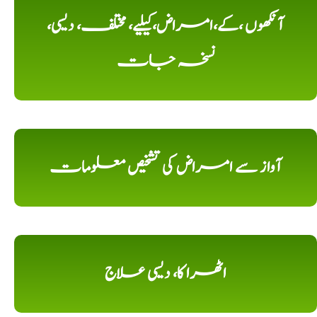
آنکھوں ،کے،امراض،کیلیے، مختلف، دیسی،
نسخہ جات
آواز سے امراض کی تشخیص معلومات
اٹھرا کا، دیسی علاج