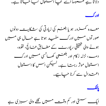
دلاتا ہے عموما اسے کچا استعمال کیا جاتا ہے۔
ادرک
معدہ کمزور ہو یا بلغم کی زیادتی کی شکایت دونوں
صورتوں میں ادرک مفید ہوتا ہے حال ہی میں
ہونے والی تحقیقی رپورٹ کے مطابق فالج، لقوہ،
دمہ، نزلہ زکام اور بلغمی کھانسی میں ادرک
استعمال موثر رہتا ہے۔ لیکن اس کا استعمال
اعتدال سے کرنا چاہیے۔
پالک
ایک سستی اور کم وقت میں گلنے والی سبزی ہے