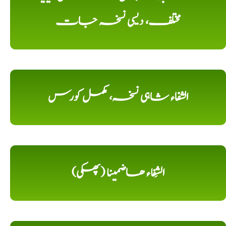
مختلف، دیسی نسخہ جات
الشفاء شاہی نسخہ، مکمل کورس
الشِفاء ھاضمینا (پھکی)