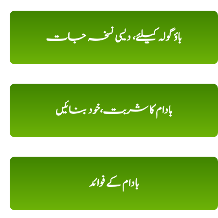
باؤ گولہ کیلئے، دیسی نسخہ جات
بادام کا شربت،خود بنائیں
بادام کے فوائد