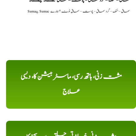
Sumaq, Sumac سماق – سُمک – گرد سماق – پوست – سماق
Sumaq, Sumac سماق – سُمک – گرد سماق – پوست – سماق نوٹ ؟ ہمارے
مشت زنی، ہاتھ رسی، ماسٹر بیشن کا، دیسی
علاج