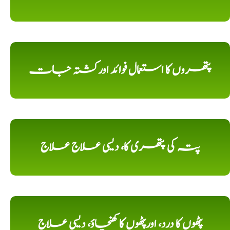
پتھروں کا استعمال فوائد اورکشتہ جات
پتہ کی پتھری کا، دیسی علاج علاج
پٹھوں کا درد، اورپٹھوں کا کھنچاؤ، دیسی علاج