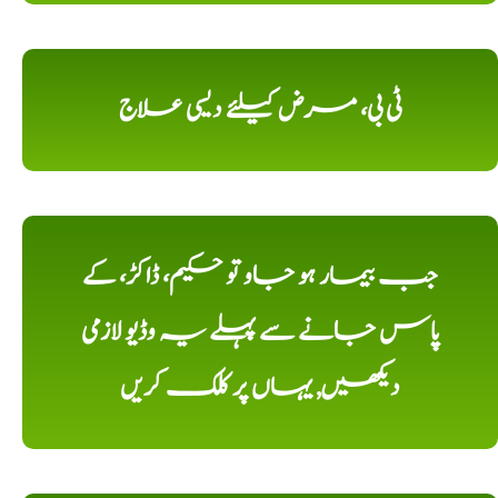
ٹی بی، مرض کیلئے دیسی علاج
جب بیمار ہو جاو تو حکیم، ڈاکڑ، کے
پاس جانے سے پہلے یہ وڈیو لازمی
دیکھیں, یہاں پر کلک کریں