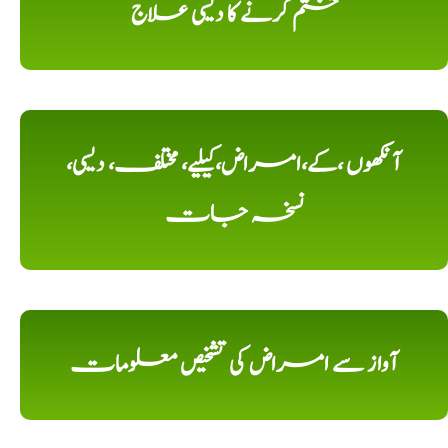
ختم کرنے کا دیسی علاج
آنکھوں ،کے،امراض،کیلیے، مختلف، دیسی،
نسخہ جات
آواز سے امراض کی تشخیص معلومات