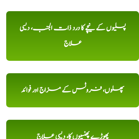
پسلیوں کے نیچے کا درد ذات الجنب، دیسی
علاج
پھلوں، فروٹس کے مزاج اور فوائد
پھوڑے پھنسیوں کا، دیسی علاج