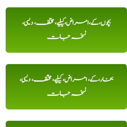
بچوں،کے،امراض،کیلیے، مختلف، دیسی،
نسخہ جات
بخار،کے، امراض، کیلیے، مختلف، دیسی،
نسخہ جات