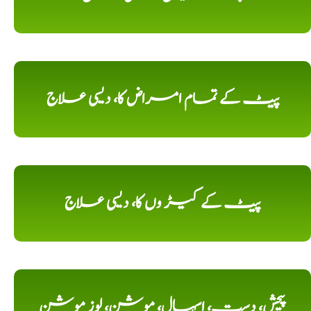
پیٹ کے تمام امراض کا، دیسی علاج
پیٹ کے کیڑ وں کا، دیسی علاج
پیچش، دست، اسہال، موشن، لوز موشن