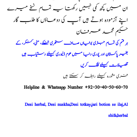
ان میں کچھ کمی نہیں رکھتا یہ تمام نسخے میرے
اپنے آزمودہ ہوتے ہیں آپ کی دوعاؤں کا طلب گار
حکیم محمد عرفان
ہر قسم کی تمام جڑی بوٹیاں صاف ستھری تنکے، مٹی، کنکر، کے
بغیر پاکستان اور پوری دنیا میں ھوم ڈلیوری کیلئے دستیاب ہیں
تفصیلات کیلئے کلک کریں
فری مشورہ کیلئے رابطہ کر سکتے ہیں
Helpline & Whatsapp Number +92-30-40-50-60-70
Desi herbal, Desi nuskha,Desi totkay,jari botion se ilaj,Al
shifa,herbal