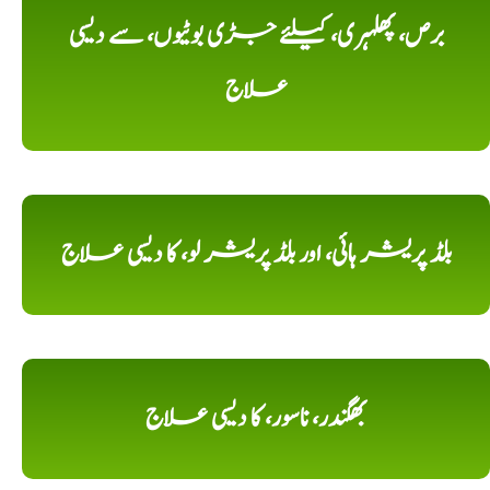
برص، پھلہری، کیلئے جڑی بوٹیوں، سے دیسی
علاج
بلڈ پریشر ہائی، اور بلڈ پریشر لو، کا دیسی علاج
بھگندر، ناسور، کا دیسی علاج