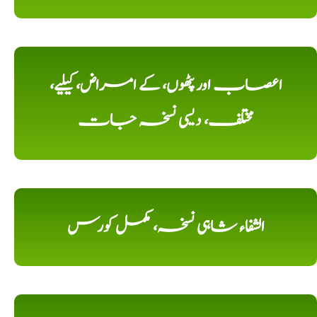
اعصاب اور پٹھوں، کے امراض، کیلیے،
مختلف، دیسی نسخہ جات
الشفاء شاہی نسخہ، مکمل کورس