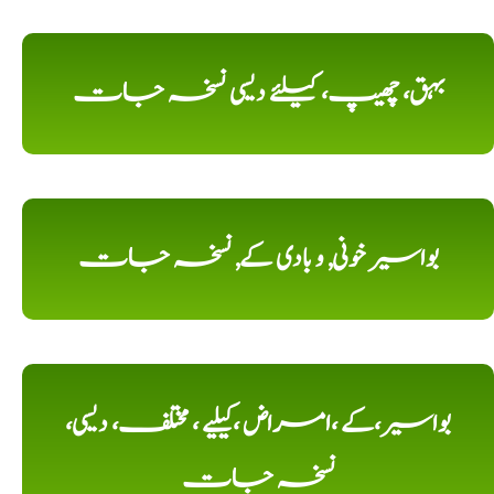
بہق، چھیپ، کیلئے دیسی نسخہ جات
بواسیر خونی, و بادی کے, نسخہ جات
بواسیر،کے ،امراض ،کیلیے ، مختلف، دیسی،
نسخہ جات