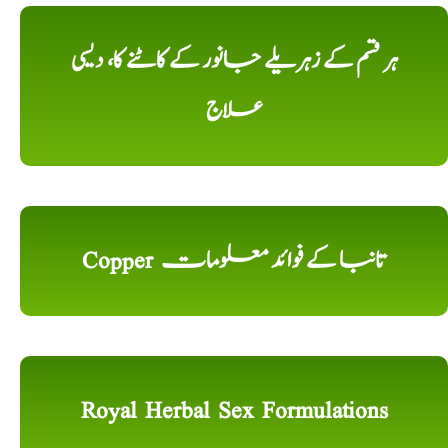
ہر قسم کے زہریلے جانور کے کاٹنے کا، دیسی
علاج
Copper تانبا کے فوائد معلومات
Royal Herbal Sex Formulations