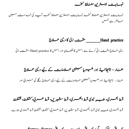
نہایت بہترین مغلظ نسخہ
نہایت بہترین مغلظ نسخہ نہایت بہترین مغلظ نسخہ آپ کی خدمت میں
حاضر ہے جس
مشت زنی کا دیسی علاج _______Hand practice
مشت زنی–Hand practice دیسی علاج مشت زنی کرنے سے اس کا نقصان اور اس کا
بخار – ٹائیفائیڈ اور ملیریا جیسی علامات کے لیے دیسی علاج
بخار – ٹائیفائیڈ اور ملیریا جیسی علامات کے لیے دیسی علاج گلے کی خرابی اور
قسط بحری، طبِ نبوی قسط البحری، قسط شیریں، قسط عربی، كشطت، قشطت
قسط بحری، طبِ نبوی قسط البحری، قسط شیریں، قسط عربی، كشطت، قشطت قسط بحری ہمارے