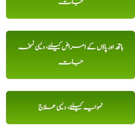
جات
ہاتھ اور پاؤں کے امراض کیلئے، دیسی نسخہ
جات
نمونیہ کیلئے، دیسی علاج