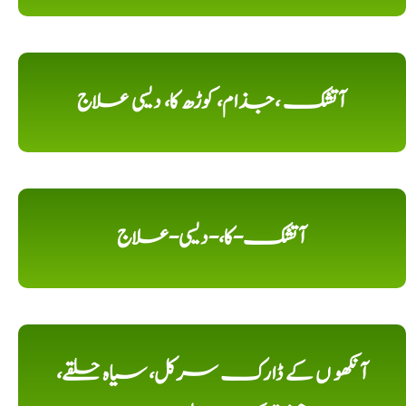
آتشک ،جذام، کوڑھ کا، دیسی علاج
آتشک-کا،-دیسی-علاج
آنکھو ں کے ڈارک سرکل، سیاہ حلقے،