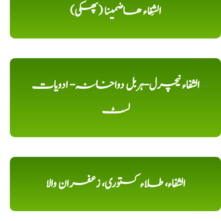
الشِفاء ھاضمینا (پھکی)
الشفاء نیچرل-ہربل دواخانہ- ادویات
لسٹ
الشفاء، طلاء کستوری، زعفران والا