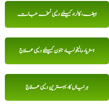
ہیضہ، کالرا، کیلئے دیسی نسخہ جات
ہسٹریا، مالیخولیا، جنون کیلئے دیسی علاج
ہرنیاں کا، بہترین دیسی علاج