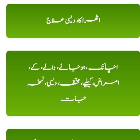
اٹھرا کا، دیسی علاج
اچانک ،ہوجانے، والے، کے،
امراض، کیلیے، مختلف، دیسی، نسخہ
جات