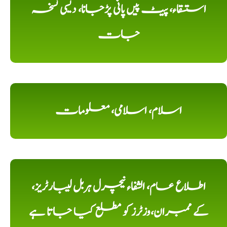
استسقاء، پیٹ پیں پانی پڑجانا، دیسی نسخہ
جات
اسلام، اسلامی، معلومات
اطلاع عام، الشفاء نیچرل ہربل لیبارٹریز،
کے ممبران،وزٹرز کو مطلع کیا جاتا ہے