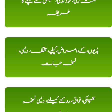
مشت زنی، خود لذتی، جلق سے بچنے کا
طریقہ
ہڈیوں،کے،امراض،کیلیے، مختلف، دیسی،
نسخہ جات
ہچکی، فواق، روکنے کیلئے، دیسی نسخہ