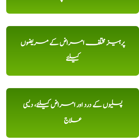
پرہیز مختلف امراض کے مریضوں
کیلئے
پسلیوں کے درد اور امراض کیلئے، دیسی
علاج