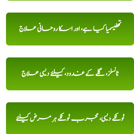
تھلیسمیا کیا ہے، اور اسکا روحانی علاج
ٹانسلز، گلے کے غدود، کیلئے دیسی علاج
ٹوٹکے دیسی، مجرب ٹوٹکے ہر مرض کیلئے