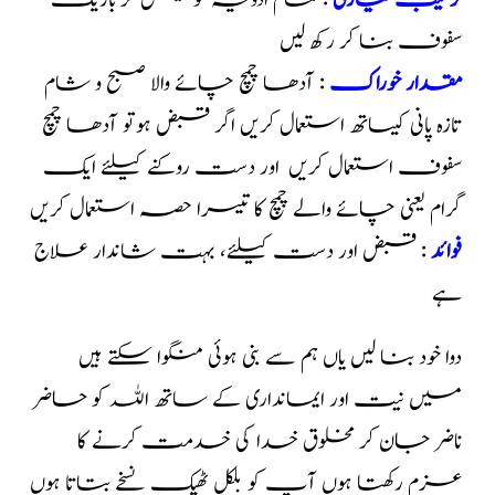
ترکیب تیاری
: تمام ادویہ کو پیس کر باریک
سفوف بنا کر رکھ لیں
مقدار خوراک
: آدھا چمچ چائے والا صبح و شام
تازہ پانی کیساتھ استعمال کریں اگر قبض ہوتو آدھا چمچ
سفوف استعمال کریں اور دست روکنے کیلئے ایک
گرام یعنی چائے والے چمچ کا تیسرا حصہ استعمال کریں
فوائد
: قبض اور دست کیلئے، بہت شاندار علاج
ہے
دوا خود بنا لیں یاں ہم سے بنی ہوئی منگوا سکتے ہیں
میں نیت اور ایمانداری کے ساتھ اللہ کو حاضر
ناضر جان کر مخلوق خدا کی خدمت کرنے کا
عزم رکھتا ہوں آپ کو بلکل ٹھیک نسخے بتاتا ہوں