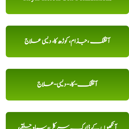
آتشک ،جذام، کوڑھ کا، دیسی علاج
آتشک-کا،-دیسی-علاج
آنکھو ں کے ڈارک سرکل، سیاہ حلقے،