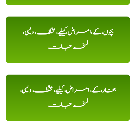
بچوں،کے،امراض،کیلیے، مختلف، دیسی،
نسخہ جات
بخار،کے، امراض، کیلیے، مختلف، دیسی،
نسخہ جات