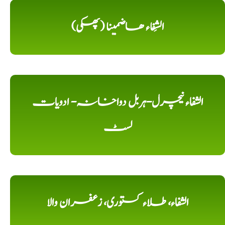
الشِفاء ھاضمینا (پھکی)
الشفاء نیچرل-ہربل دواخانہ- ادویات
لسٹ
الشفاء، طلاء کستوری، زعفران والا