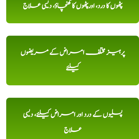
پٹھوں کا درد، اورپٹھوں کا کھنچاؤ، دیسی علاج
پرہیز مختلف امراض کے مریضوں
کیلئے
پسلیوں کے درد اور امراض کیلئے، دیسی
علاج