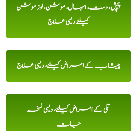
پیچش، دست، اسہال، موشن، لوز موشن
کیلئے دیسی علاج
پیشاب کے امراض کیلئے، دیسی علاج
تلی کے امراض کیلئے، دیسی نسخہ
جات