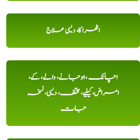
اٹھرا کا، دیسی علاج
اچانک ،ہوجانے، والے، کے،
امراض، کیلیے، مختلف، دیسی، نسخہ
جات