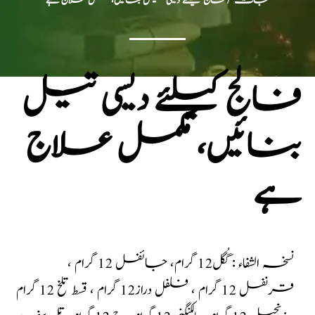
جات
/ فالج کیلئے دیسی تیل بنائیں، مکمل علاج ہے
فالج کیلئے دیسی تیل
بنائیں، مکمل علاج
ہے
نسخہ الشفاء : گُگل12 گرام، جائفل 12 گرام ،
قرنفل 12 گرام ، فلفل دراز12 گرام ، قسط تلخ 12 گرام