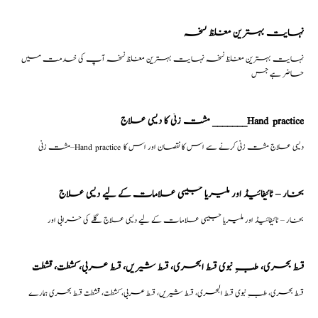
نہایت بہترین مغلظ نسخہ
نہایت بہترین مغلظ نسخہ نہایت بہترین مغلظ نسخہ آپ کی خدمت میں
حاضر ہے جس
مشت زنی کا دیسی علاج _______Hand practice
مشت زنی–Hand practice دیسی علاج مشت زنی کرنے سے اس کا نقصان اور اس کا
بخار – ٹائیفائیڈ اور ملیریا جیسی علامات کے لیے دیسی علاج
بخار – ٹائیفائیڈ اور ملیریا جیسی علامات کے لیے دیسی علاج گلے کی خرابی اور
قسط بحری، طبِ نبوی قسط البحری، قسط شیریں، قسط عربی، كشطت، قشطت
قسط بحری، طبِ نبوی قسط البحری، قسط شیریں، قسط عربی، كشطت، قشطت قسط بحری ہمارے