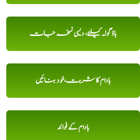
باؤ گولہ کیلئے، دیسی نسخہ جات
بادام کا شربت،خود بنائیں
بادام کے فوائد