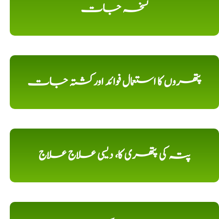
نسخہ جات
پتھروں کا استعمال فوائد اورکشتہ جات
پتہ کی پتھری کا، دیسی علاج علاج