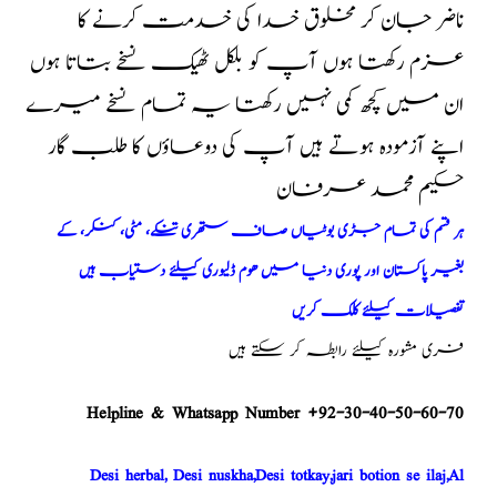
ناضر جان کر مخلوق خدا کی خدمت کرنے کا
عزم رکھتا ہوں آپ کو بلکل ٹھیک نسخے بتاتا ہوں
ان میں کچھ کمی نہیں رکھتا یہ تمام نسخے میرے
اپنے آزمودہ ہوتے ہیں آپ کی دوعاؤں کا طلب گار
حکیم محمد عرفان
ہر قسم کی تمام جڑی بوٹیاں صاف ستھری تنکے، مٹی، کنکر، کے
بغیر پاکستان اور پوری دنیا میں ھوم ڈلیوری کیلئے دستیاب ہیں
تفصیلات کیلئے کلک کریں
فری مشورہ کیلئے رابطہ کر سکتے ہیں
Helpline & Whatsapp Number +92-30-40-50-60-70
Desi herbal, Desi nuskha,Desi totkay,jari botion se ilaj,Al