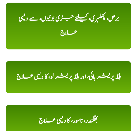
برص، پھلہری، کیلئے جڑی بوٹیوں، سے دیسی
علاج
بلڈ پریشر ہائی، اور بلڈ پریشر لو، کا دیسی علاج
بھگندر، ناسور، کا دیسی علاج