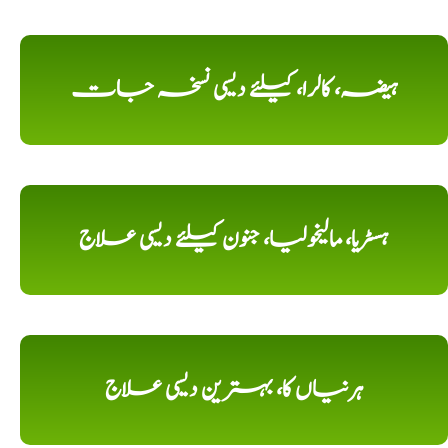
ہیضہ، کالرا، کیلئے دیسی نسخہ جات
ہسٹریا، مالیخولیا، جنون کیلئے دیسی علاج
ہرنیاں کا، بہترین دیسی علاج