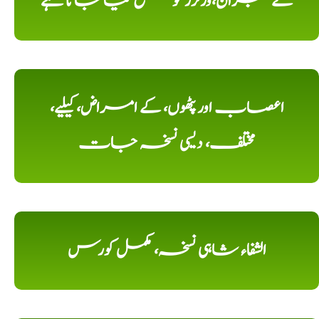
کے ممبران،وزٹرز کو مطلع کیا جاتا ہے
اعصاب اور پٹھوں، کے امراض، کیلیے،
مختلف، دیسی نسخہ جات
الشفاء شاہی نسخہ، مکمل کورس