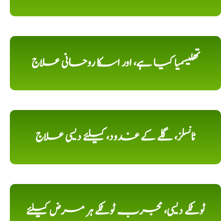
تھلیسمیا کیا ہے، اور اسکا روحانی علاج
ٹانسلز، گلے کے غدود، کیلئے دیسی علاج
ٹوٹکے دیسی، مجرب ٹوٹکے ہر مرض کیلئے