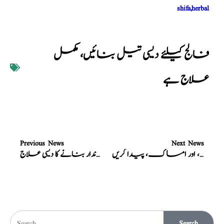
shifa,herbal
فالج کیلئے دیسی تیل بنائیں، مکمل
علاج ہے
Previous News
Next News
جنسی قوت میں اضافہ، اور امساک، پیدا کریں
کمزور عضوخاص، کو جاندار بنانے کا دیسی علاج
Search