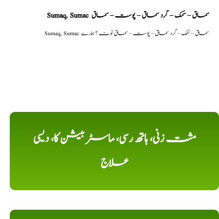
Sumaq, Sumac سماق – سُمک – گرد سماق – پوست – سماق
Sumaq, Sumac سماق – سُمک – گرد سماق – پوست – سماق نوٹ ؟ ہمارے
مشت زنی، ہاتھ رسی، ماسٹر بیشن کا، دیسی
علاج