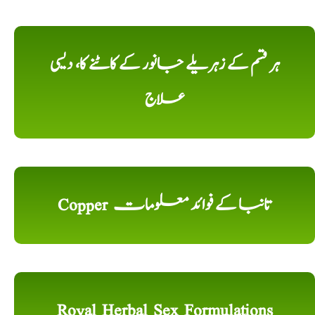
ہر قسم کے زہریلے جانور کے کاٹنے کا، دیسی
علاج
Copper تانبا کے فوائد معلومات
Royal Herbal Sex Formulations