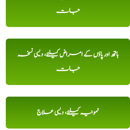
جات
ہاتھ اور پاؤں کے امراض کیلئے، دیسی نسخہ
جات
نمونیہ کیلئے، دیسی علاج