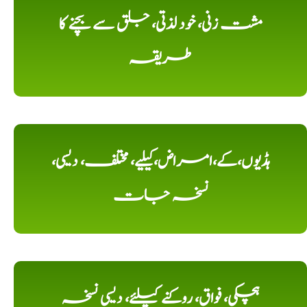
مشت زنی، خود لذتی، جلق سے بچنے کا
طریقہ
ہڈیوں،کے،امراض،کیلیے، مختلف، دیسی،
نسخہ جات
ہچکی، فواق، روکنے کیلئے، دیسی نسخہ