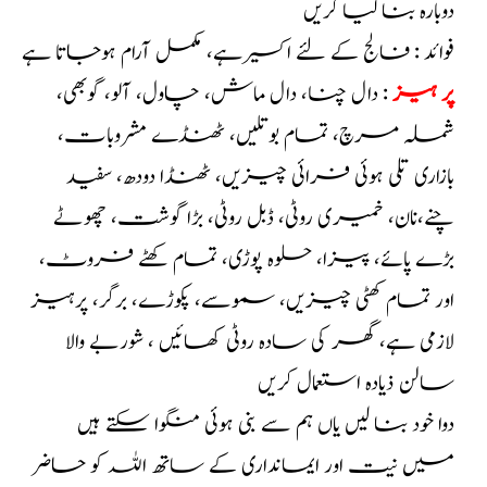
دوبارہ بنا لیا کریں
فوائد : فالج کے لئے اکسیر ہے، مکمل آرام ہوجاتا ہے
پر ہیز
: دال چنا، دال ماش، چاول، آلو، گوبھی،
شملہ مرچ، تمام بوتلیں، ٹھنڈے مشروبات،
بازاری تلی ہوئی فرائی چیزیں، ٹھنڈا دودھ، سفید
چنے،نان، خمیری روٹی، ڈبل روٹی، بڑا گوشت، چھوٹے
بڑے پائے، پیزا، حلوہ پوڑی، تمام کھٹے فروٹ،
اور تمام کھٹی چیزیں، سموسے، پکوڑے، برگر، پرہیز
لازمی ہے، گھر کی سادہ روٹی کھائیں ، شوربے والا
سالن ذیادہ استعمال کریں
دوا خود بنا لیں یاں ہم سے بنی ہوئی منگوا سکتے ہیں
میں نیت اور ایمانداری کے ساتھ اللہ کو حاضر