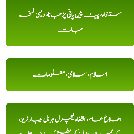
استسقاء، پیٹ پیں پانی پڑجانا، دیسی نسخہ
جات
اسلام، اسلامی، معلومات
اطلاع عام، الشفاء نیچرل ہربل لیبارٹریز،