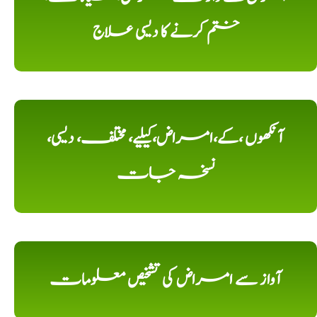
ختم کرنے کا دیسی علاج
آنکھوں ،کے،امراض،کیلیے، مختلف، دیسی،
نسخہ جات
آواز سے امراض کی تشخیص معلومات