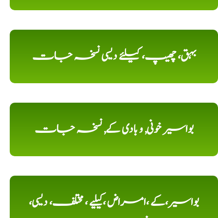
بہق، چھیپ، کیلئے دیسی نسخہ جات
بواسیر خونی, و بادی کے, نسخہ جات
بواسیر،کے ،امراض ،کیلیے ، مختلف، دیسی،