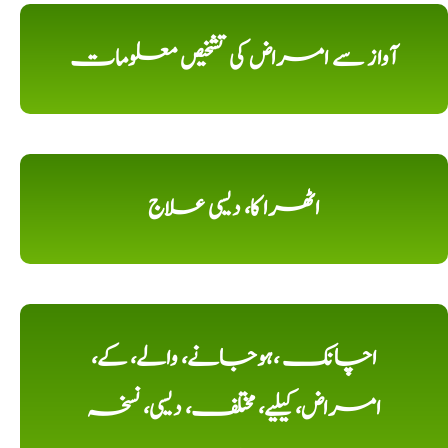
آواز سے امراض کی تشخیص معلومات
اٹھرا کا، دیسی علاج
اچانک ،ہوجانے، والے، کے،
امراض، کیلیے، مختلف، دیسی، نسخہ