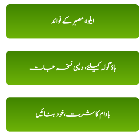
ایلوا، مصبر کے فوائد
باؤ گولہ کیلئے، دیسی نسخہ جات
بادام کا شربت،خود بنائیں