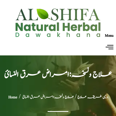
Menu
علاج ونسخہ:امراض عرق النسائ
دیسی طریقہ علاج
/ علاج ونسخہ:امراض عرق النسائ
/
Home