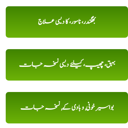
بھگندر، ناسور، کا دیسی علاج
بہق، چھیپ، کیلئے دیسی نسخہ جات
بواسیر خونی, و بادی کے, نسخہ جات