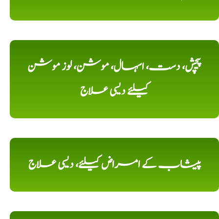
پیچش، دست، اسہال، موشن، لوز موشن
کیلئے دیسی علاج
پیشاب کے امراض کیلئے، دیسی علاج