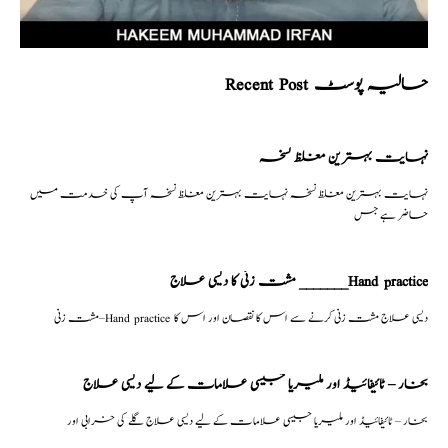
Recent Post حالیہ پوسٹ
نہایت بہترین مغلظ نسخہ
نہایت بہترین مغلظ نسخہ نہایت بہترین مغلظ نسخہ آپ کی خدمت میں
حاضر ہے جس
مشت زنی کا دیسی علاج _______Hand practice
مشت زنی–Hand practice دیسی علاج مشت زنی کرنے سے اس کا نقصان اور اس کا
بخار – ٹائیفائیڈ اور ملیریا جیسی علامات کے لیے دیسی علاج
بخار – ٹائیفائیڈ اور ملیریا جیسی علامات کے لیے دیسی علاج گلے کی خرابی اور