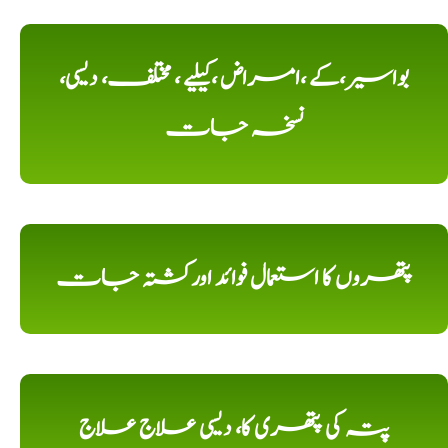
بواسیر،کے ،امراض ،کیلیے ، مختلف، دیسی،
نسخہ جات
پتھروں کا استعمال فوائد اورکشتہ جات
پتہ کی پتھری کا، دیسی علاج علاج