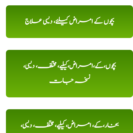
بچوں کے امراض کیلئے، دیسی علاج
بچوں،کے،امراض،کیلیے، مختلف، دیسی،
نسخہ جات
بخار،کے، امراض، کیلیے، مختلف، دیسی،