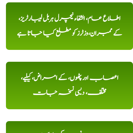
اطلاع عام، الشفاء نیچرل ہربل لیبارٹریز،
کے ممبران،وزٹرز کو مطلع کیا جاتا ہے
اعصاب اور پٹھوں، کے امراض، کیلیے،
مختلف، دیسی نسخہ جات