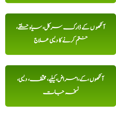
آنکھو ں کے ڈارک سرکل، سیاہ حلقے،
ختم کرنے کا دیسی علاج
آنکھوں ،کے،امراض،کیلیے، مختلف، دیسی،
نسخہ جات