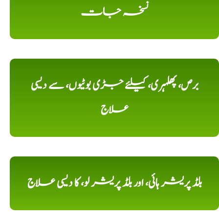
نسخہ جات
برص، پھلہری، کیلئے جڑی بوٹیوں، سے دیسی
علاج
بلڈ پریشر ہائی، اور بلڈ پریشر لو، کا دیسی علاج