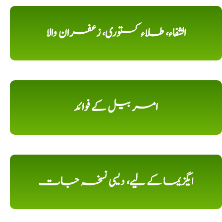
الشفاء، طلاء کستوری، زعفران والا
امر بیل کے فوائد
ایگزیما کے لیے، دیسی نسخہ جات