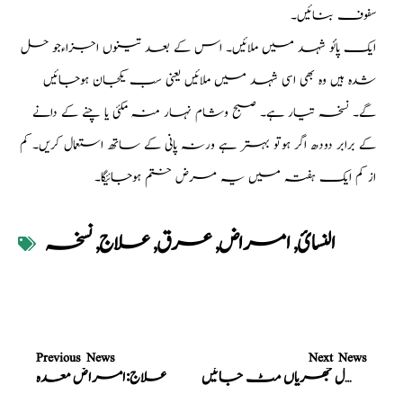
سفوف بنائیں۔
ایک پائو شہد میں ملائیں۔ اس کے بعد تینوں اجزاءجو حل
شدہ ہیں وہ بھی اسی شہد میں ملائیں یعنی سب یکجان ہوجائیں
گے۔ نسخہ تیار ہے۔ صبح وشام نہار منہ مکئی یا چنے کے دانے
کے برابر دودھ اگر ہوتو بہتر ہے ورنہ پانی کے ساتھ استعمال کریں۔ کم
از کم ایک ہفتہ میں یہ مرض ختم ہوجائیگا۔
النسائ
,
امراض
,
عرق
,
علاج
,
نسخہ
Previous News
Next News
سنا مکی کا کمال جھریاں مٹ جائیں
علاج:امراض معدہ