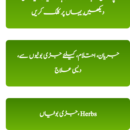
دیکھیں, یہاں پر کلک کریں
جریان، احتلام، کیلئے جڑی بوٹیوں سے،
دیسی علاج
جڑی بوٹیاں، Herbs