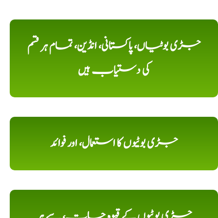
جڑی بوٹیاں، پاکستانی، انڈین، تمام ہر قسم
کی دستیاب ہیں
جڑی بوٹیوں کا استعمال، اور فوائد
جڑی بوٹیوں کے قہوہ جات، سے ہر