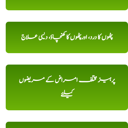
پٹھوں کا درد، اورپٹھوں کا کھنچاؤ، دیسی علاج
پرہیز مختلف امراض کے مریضوں
کیلئے