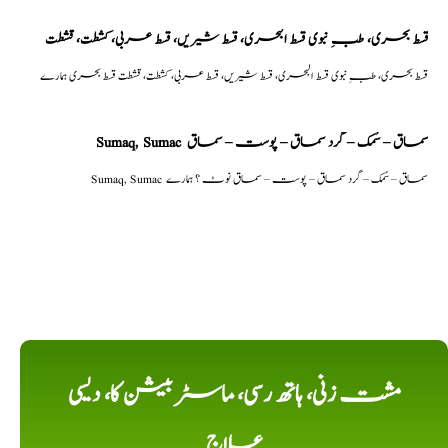
قسط بحری، طبِ نبوی قسط البحری، قسط شیریں، قسط عربی، كشطت، قشطت
قسط بحری، طبِ نبوی قسط البحری، قسط شیریں، قسط عربی، كشطت، قشطت قسط بحری ہمارے
Sumaq, Sumac سماق – سُمک – گرد سماق – پوست – سماق
Sumaq, Sumac سماق – سُمک – گرد سماق – پوست – سماق نوٹ ؟ ہمارے
مشت زنی، ہاتھ رسی، ماسٹر بیشن کا، دیسی
علاج