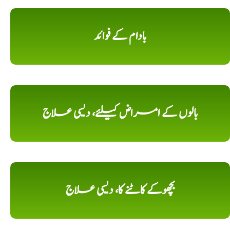
بادام کے فوائد
بالوں کے امراض کیلئے، دیسی علاج
بچھوکے کاٹنے کا، دیسی علاج