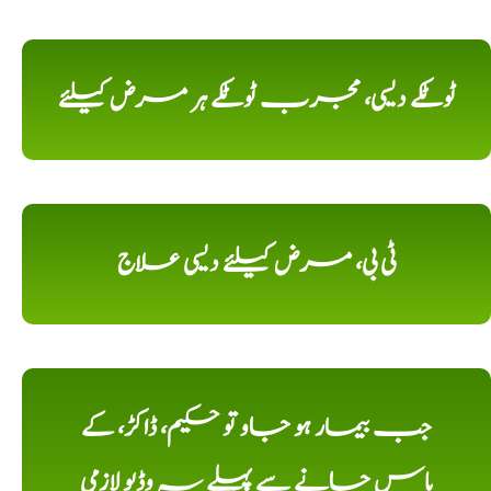
ٹوٹکے دیسی، مجرب ٹوٹکے ہر مرض کیلئے
ٹی بی، مرض کیلئے دیسی علاج
جب بیمار ہو جاو تو حکیم، ڈاکڑ، کے
پاس جانے سے پہلے یہ وڈیو لازمی