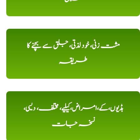
مشت زنی، خود لذتی، جلق سے بچنے کا
طریقہ
ہڈیوں،کے،امراض،کیلیے، مختلف، دیسی،
نسخہ جات