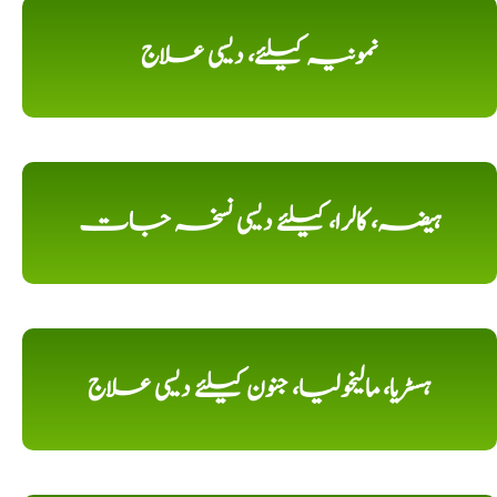
نمونیہ کیلئے، دیسی علاج
ہیضہ، کالرا، کیلئے دیسی نسخہ جات
ہسٹریا، مالیخولیا، جنون کیلئے دیسی علاج