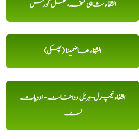
الشفاء شاہی نسخہ، مکمل کورس
الشِفاء ھاضمینا (پھکی)
الشفاء نیچرل-ہربل دواخانہ- ادویات
لسٹ