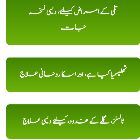
تلی کے امراض کیلئے، دیسی نسخہ
جات
تھلیسمیا کیا ہے، اور اسکا روحانی علاج
ٹانسلز، گلے کے غدود، کیلئے دیسی علاج