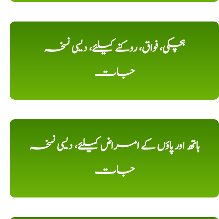
ہچکی، فواق، روکنے کیلئے، دیسی نسخہ
جات
ہاتھ اور پاؤں کے امراض کیلئے، دیسی نسخہ
جات