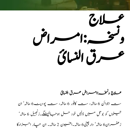
علاج
ونسخہ:امراض
عرق النسائ
علاج ونسخہ:امراض عرق النسائ
ست اجوائن 6 ماشہ، ست کافور 6 ماشہ، ست پودینہ6 ماشہ‘ ان
تینوں کو بوتل میں ڈالیں خود حل ہوجائینگے۔زنجبیل 6 ماشہ‘
زعفران6 ماشہ‘ دارچینی6 ماشہ۔افیون 2 ماشہ۔ ان چار اجزاءکا