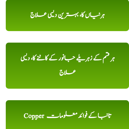
ہرنیاں کا، بہترین دیسی علاج
ہر قسم کے زہریلے جانور کے کاٹنے کا، دیسی
علاج
Copper تانبا کے فوائد معلومات