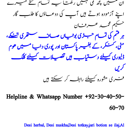
ان میں کچھ کمی نہیں رکھتا یہ تمام نسخے میرے
اپنے آزمودہ ہوتے ہیں آپ کی دوعاؤں کا طلب گار
حکیم محمد عرفان
ہر قسم کی تمام جڑی بوٹیاں صاف ستھری تنکے،
مٹی، کنکر، کے بغیر پاکستان اور پوری دنیا میں ھوم
ڈلیوری کیلئے دستیاب ہیں تفصیلات کیلئے کلک
کریں
فری مشورہ کیلئے رابطہ کر سکتے ہیں
Helpline & Whatsapp Number +92-30-40-50-
60-70
Desi herbal, Desi nuskha,Desi totkay,jari botion se ilaj,Al