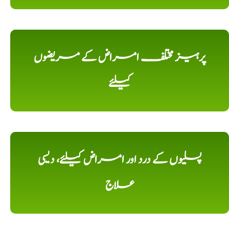
پرہیز مختلف امراض کے مریضوں
کیلئے
پسلیوں کے درد اور امراض کیلئے، دیسی
علاج