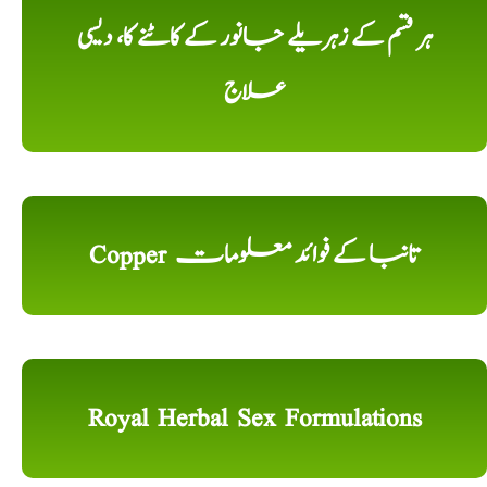
ہر قسم کے زہریلے جانور کے کاٹنے کا، دیسی
علاج
Copper تانبا کے فوائد معلومات
Royal Herbal Sex Formulations