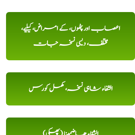
اعصاب اور پٹھوں، کے امراض، کیلیے،
مختلف، دیسی نسخہ جات
الشفاء شاہی نسخہ، مکمل کورس
الشِفاء ھاضمینا (پھکی)