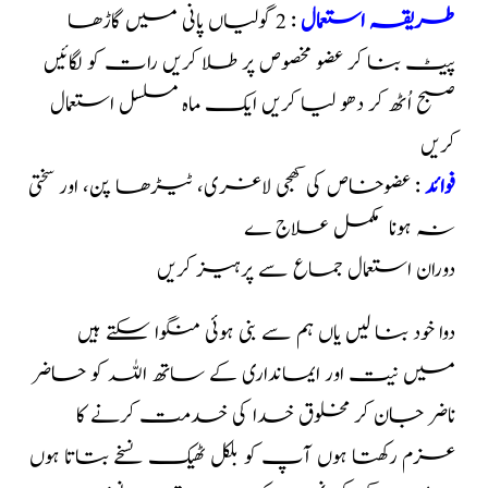
طریقہ استعمال
: 2 گولیاں پانی میں گاڑھا
پیٹ بنا کر عضو مخصوص پر طلا کریں رات کو لگائیں
صبح اُٹھ کر دھو لیا کریں ایک ماہ مسلسل استعمال
کریں
فوائد
: عضوخاص کی کھجی لاغری، ٹیڑھا پن، اور سختی
نہ ہونا مکمل علاج ے
د
و
ران استعمال جماع سے پرہیز کریں
دوا خود بنا لیں یاں ہم سے بنی ہوئی منگوا سکتے ہیں
میں نیت اور ایمانداری کے ساتھ اللہ کو حاضر
ناضر جان کر مخلوق خدا کی خدمت کرنے کا
عزم رکھتا ہوں آپ کو بلکل ٹھیک نسخے بتاتا ہوں