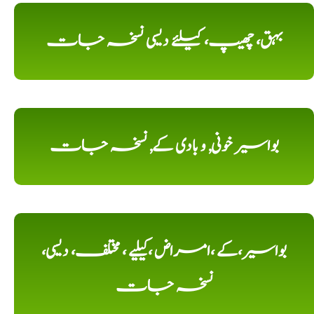
بہق، چھیپ، کیلئے دیسی نسخہ جات
بواسیر خونی, و بادی کے, نسخہ جات
بواسیر،کے ،امراض ،کیلیے ، مختلف، دیسی،
نسخہ جات