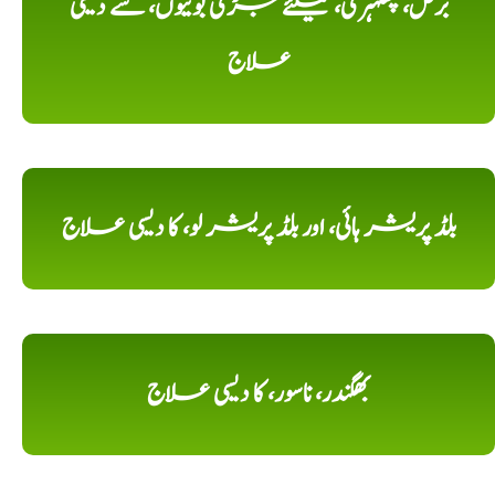
برص، پھلہری، کیلئے جڑی بوٹیوں، سے دیسی
علاج
بلڈ پریشر ہائی، اور بلڈ پریشر لو، کا دیسی علاج
بھگندر، ناسور، کا دیسی علاج