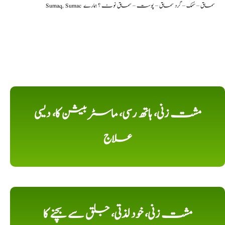
Sumaq, Sumac سماق – سُمک – گرد سماق – پوست – سماق نوٹ ؟ ہمارے
مشت زنی، ہاتھ رسی، ماسٹر بیشن کا، دیسی
علاج
مشت زنی، خود لذتی، جلق سے بچنے کا