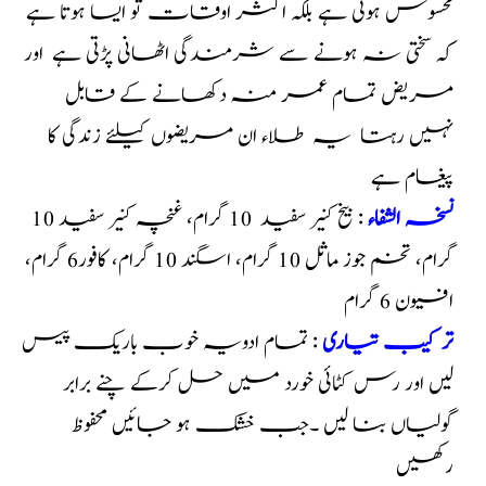
محسوس ہوتی ہے بلکہ اکثر اوقات تو ایسا ہوتا ہے
کہ سختی نہ ہونے سے شرمندگی اٹھانی پڑتی ہے اور
مریض تمام عمر منہ دکھانے کے قابل
نہیں رہتا یہ طلاء ان مریضوں کیلئے زندگی کا
پیغام ہے
نسخہ الشفاء
: بیخ کنیر سفید 10 گرام، غنچہ کنیر سفید 10
گرام، تخم جوز ماثل 10 گرام، اسگند 10 گرام، کافور6 گرام،
افیون 6 گرام
تر کیب تیاری
: تمام ادویہ خوب باریک پیس
لیں اور رس کٹائی خورد میں حل کرکے چنے برابر
گولیاں بنا لیں ۔جب خشک ہو جائیں محفوظ
رکھیں