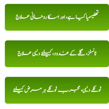
تھلیسمیا کیا ہے، اور اسکا روحانی علاج
ٹانسلز، گلے کے غدود، کیلئے دیسی علاج
ٹوٹکے دیسی، مجرب ٹوٹکے ہر مرض کیلئے