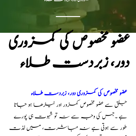
عضو مخصوص کی کمزوری
دور، زبردست طلاء
عضو مخصوص کی کمزوری دور، زبردست طلاء
جلق سے عضو مخصوص کمزور اور ٹیڑھا ہو جاتا
ہے ۔جس کی وجہ سے نہ تو شہوت ہی پورے
طور سے ہوتی ہے نہ مباشرت، میں لذت