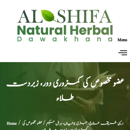
Menu
عضو مخصوص کی کمزوری دور، زبردست
طلاء
دیسی طریقہ علاج، جڑی بوٹیاں، ہربل حکیم
/ عضو مخصوص کی
/
Home
کمزوری دور، زبردست طلاء