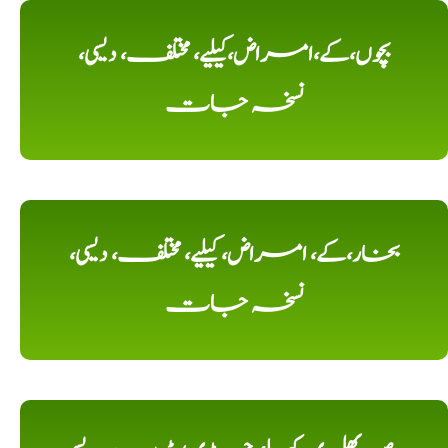
بچوں،کے،امراض،کیلیے، مختلف، دیسی،
نسخہ جات
بخار،کے، امراض، کیلیے، مختلف، دیسی،
نسخہ جات