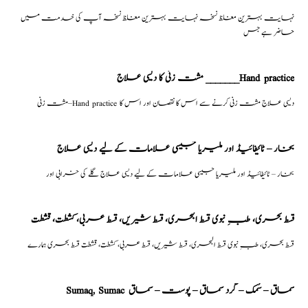
نہایت بہترین مغلظ نسخہ نہایت بہترین مغلظ نسخہ آپ کی خدمت میں
حاضر ہے جس
مشت زنی کا دیسی علاج _______Hand practice
مشت زنی–Hand practice دیسی علاج مشت زنی کرنے سے اس کا نقصان اور اس کا
بخار – ٹائیفائیڈ اور ملیریا جیسی علامات کے لیے دیسی علاج
بخار – ٹائیفائیڈ اور ملیریا جیسی علامات کے لیے دیسی علاج گلے کی خرابی اور
قسط بحری، طبِ نبوی قسط البحری، قسط شیریں، قسط عربی، كشطت، قشطت
قسط بحری، طبِ نبوی قسط البحری، قسط شیریں، قسط عربی، كشطت، قشطت قسط بحری ہمارے
Sumaq, Sumac سماق – سُمک – گرد سماق – پوست – سماق