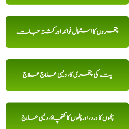
پتھروں کا استعمال فوائد اورکشتہ جات
پتہ کی پتھری کا، دیسی علاج علاج
پٹھوں کا درد، اورپٹھوں کا کھنچاؤ، دیسی علاج