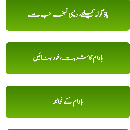
باؤ گولہ کیلئے، دیسی نسخہ جات
بادام کا شربت،خود بنائیں
بادام کے فوائد