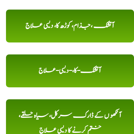
آتشک ،جذام، کوڑھ کا، دیسی علاج
آتشک-کا،-دیسی-علاج
آنکھو ں کے ڈارک سرکل، سیاہ حلقے،
ختم کرنے کا دیسی علاج