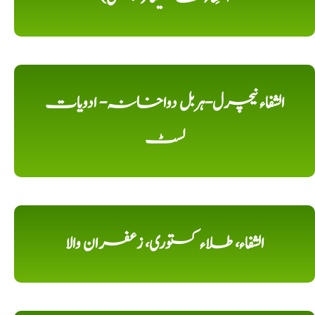
الشفاء نیچرل-ہربل دواخانہ- ادویات
لسٹ
الشفاء، طلاء کستوری، زعفران والا