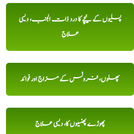
پسلیوں کے نیچے کا درد ذات الجنب، دیسی
علاج
پھلوں، فروٹس کے مزاج اور فوائد
پھوڑے پھنسیوں کا، دیسی علاج