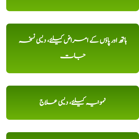
ہاتھ اور پاؤں کے امراض کیلئے، دیسی نسخہ
جات
نمونیہ کیلئے، دیسی علاج