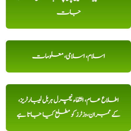
جات
اسلام، اسلامی، معلومات
اطلاع عام، الشفاء نیچرل ہربل لیبارٹریز،
کے ممبران،وزٹرز کو مطلع کیا جاتا ہے