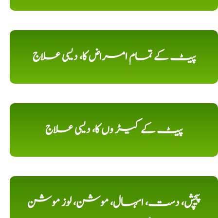
پیٹ کے تمام امراض کا، دیسی علاج
پیٹ کے کیڑ وں کا، دیسی علاج
پیچش، دست، اسہال، موشن، لوز موشن