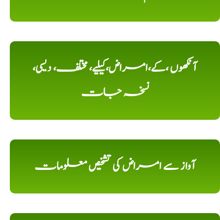
آنکھوں ،کے،امراض،کیلیے، مختلف، دیسی،
نسخہ جات
آواز سے امراض کی تشخیص معلومات