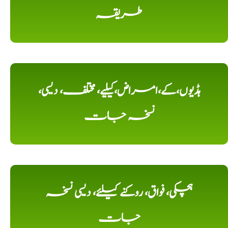
طریقہ
ہڈیوں،کے،امراض،کیلیے، مختلف، دیسی،
نسخہ جات
ہچکی، فواق، روکنے کیلئے، دیسی نسخہ
جات