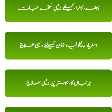
ہیضہ، کالرا، کیلئے دیسی نسخہ جات
ہسٹریا، مالیخولیا، جنون کیلئے دیسی علاج
ہرنیاں کا، بہترین دیسی علاج