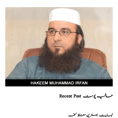
Recent Post حالیہ پوسٹ
نہایت بہترین مغلظ نسخہ