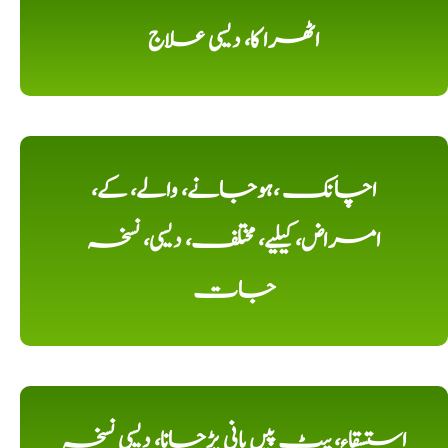
اٹھرا کا، دیسی علاج
اچانک ،ہوجانے، والے، کے،
امراض، کیلیے، مختلف، دیسی، نسخہ
جات
استسقاء، پیٹ پیں پانی پڑجانا، دیسی نسخہ