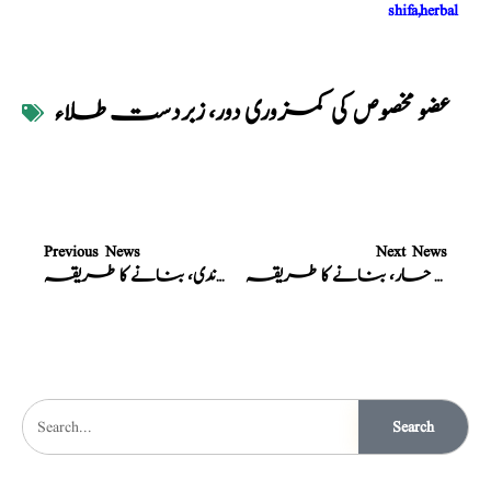
shifa,herbal
عضو مخصوص کی کمزوری دور، زبردست طلاء
Previous News
Next News
کشتہ فولاد حار، بنانے کا طریقہ
کشتہ نقرہ یعنی، کُشتہ چاندی، بنانے کا طریقہ
Search