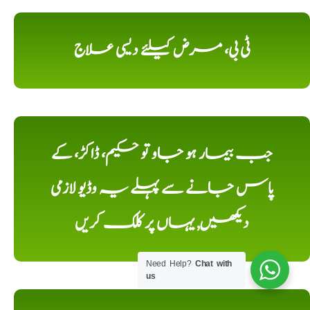
ٹی بی، مرض کیلئے دیسی علاج
جب بیمار ہو جاو تو حکیم، ڈاکڑ، کے
پاس جانے سے پہلے یہ وڈیو لازمی
دیکھیں, یہاں پر کلک کریں
Need Help?
Chat with
us