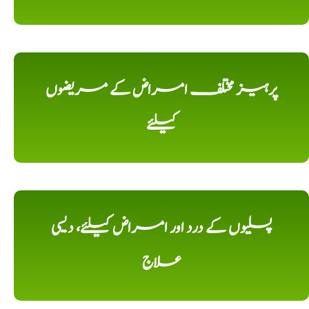
پرہیز مختلف امراض کے مریضوں
کیلئے
پسلیوں کے درد اور امراض کیلئے، دیسی
علاج