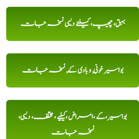
بہق، چھیپ، کیلئے دیسی نسخہ جات
بواسیر خونی, و بادی کے, نسخہ جات
بواسیر،کے ،امراض ،کیلیے ، مختلف، دیسی،
نسخہ جات