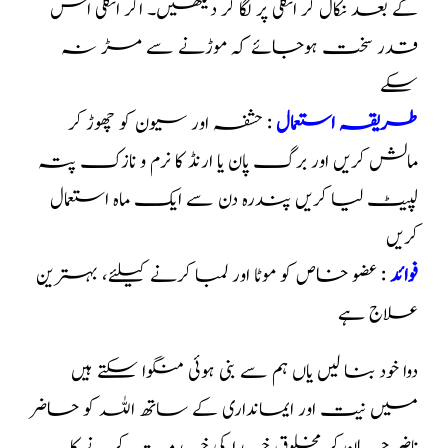
کے بعد نکال کر انگلی پر لگا کر دیکھیں۔ اگر انگلی اس
قدر سخت ہوجائے کہ موڑنے سے مڑ نہ
سکے
طریقہ استعمال
: حشفہ اور سیون کو چھوڑ کر
مالش کریں اور برگ پان یا ارنڈ کا نرم و نازک پتہ
لپیٹ لیا کریں پندرہ دن سے ایک ماہ استعمال
کریں
فوائد
: عضو خاص کو موٹا اور لمبا کرنے کیلئے، بہترین
علاج ہے
دوا خود بنا لیں یاں ہم سے بنی ہوئی منگوا سکتے ہیں
میں نیت اور ایمانداری کے ساتھ اللہ کو حاضر