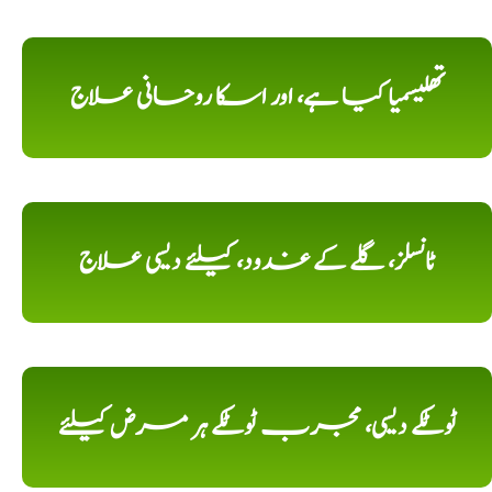
تھلیسمیا کیا ہے، اور اسکا روحانی علاج
ٹانسلز، گلے کے غدود، کیلئے دیسی علاج
ٹوٹکے دیسی، مجرب ٹوٹکے ہر مرض کیلئے