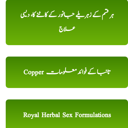
ہر قسم کے زہریلے جانور کے کاٹنے کا، دیسی
علاج
Copper تانبا کے فوائد معلومات
Royal Herbal Sex Formulations