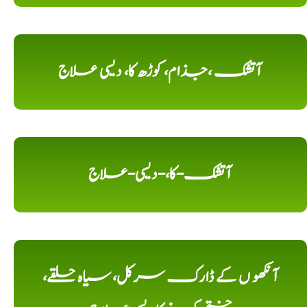
آتشک ،جذام، کوڑھ کا، دیسی علاج
آتشک-کا،-دیسی-علاج
آنکھو ں کے ڈارک سرکل، سیاہ حلقے،