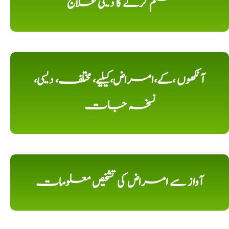
ختم کرنے کا دیسی علاج
آنکھوں ،کے،امراض،کیلیے، مختلف، دیسی،
نسخہ جات
آواز سے امراض کی تشخیص معلومات