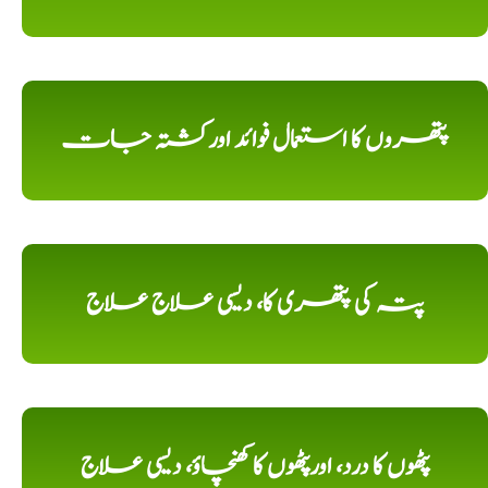
پتھروں کا استعمال فوائد اورکشتہ جات
پتہ کی پتھری کا، دیسی علاج علاج
پٹھوں کا درد، اورپٹھوں کا کھنچاؤ، دیسی علاج