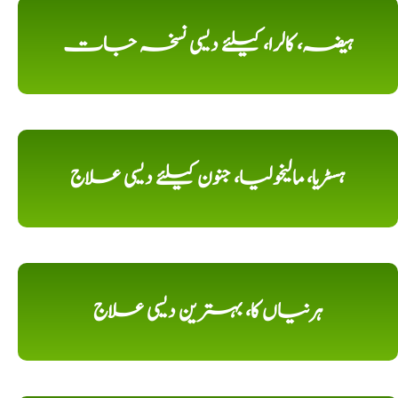
ہیضہ، کالرا، کیلئے دیسی نسخہ جات
ہسٹریا، مالیخولیا، جنون کیلئے دیسی علاج
ہرنیاں کا، بہترین دیسی علاج