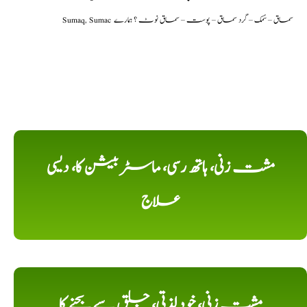
Sumaq, Sumac سماق – سُمک – گرد سماق – پوست – سماق نوٹ ؟ ہمارے
مشت زنی، ہاتھ رسی، ماسٹر بیشن کا، دیسی
علاج
مشت زنی، خود لذتی، جلق سے بچنے کا