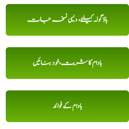
باؤ گولہ کیلئے، دیسی نسخہ جات
بادام کا شربت،خود بنائیں
بادام کے فوائد