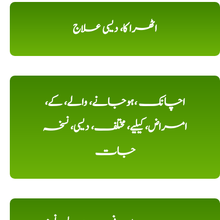
اٹھرا کا، دیسی علاج
اچانک ،ہوجانے، والے، کے،
امراض، کیلیے، مختلف، دیسی، نسخہ
جات