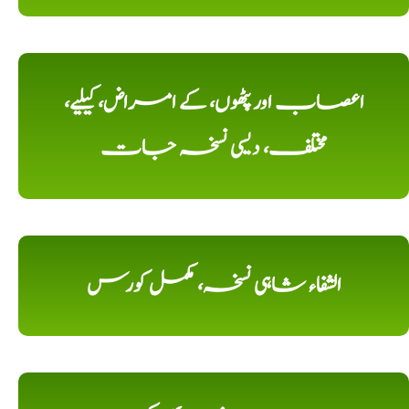
اعصاب اور پٹھوں، کے امراض، کیلیے،
مختلف، دیسی نسخہ جات
الشفاء شاہی نسخہ، مکمل کورس