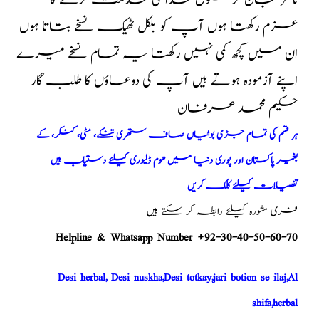
ناضر جان کر مخلوق خدا کی خدمت کرنے کا
عزم رکھتا ہوں آپ کو بلکل ٹھیک نسخے بتاتا ہوں
ان میں کچھ کمی نہیں رکھتا یہ تمام نسخے میرے
اپنے آزمودہ ہوتے ہیں آپ کی دوعاؤں کا طلب گار
حکیم محمد عرفان
ہر قسم کی تمام جڑی بوٹیاں صاف ستھری تنکے، مٹی، کنکر، کے
بغیر پاکستان اور پوری دنیا میں ھوم ڈلیوری کیلئے دستیاب ہیں
تفصیلات کیلئے کلک کریں
فری مشورہ کیلئے رابطہ کر سکتے ہیں
Helpline & Whatsapp Number +92-30-40-50-60-70
Desi herbal, Desi nuskha,Desi totkay,jari botion se ilaj,Al
shifa,herbal