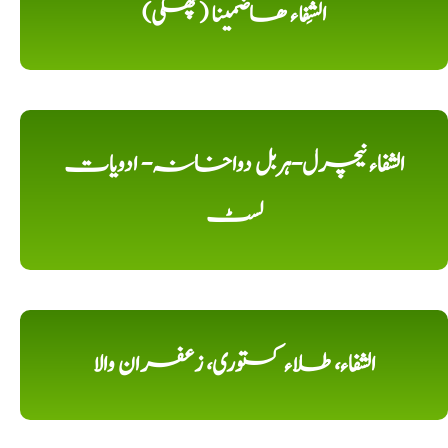
الشِفاء ھاضمینا (پھکی)
الشفاء نیچرل-ہربل دواخانہ- ادویات
لسٹ
الشفاء، طلاء کستوری، زعفران والا