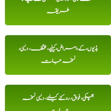
طریقہ
ہڈیوں،کے،امراض،کیلیے، مختلف، دیسی،
نسخہ جات
ہچکی، فواق، روکنے کیلئے، دیسی نسخہ
جات