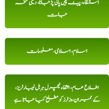
استسقاء، پیٹ پیں پانی پڑجانا، دیسی نسخہ
جات
اسلام، اسلامی، معلومات
اطلاع عام، الشفاء نیچرل ہربل لیبارٹریز،
کے ممبران،وزٹرز کو مطلع کیا جاتا ہے