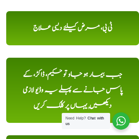
ٹی بی، مرض کیلئے دیسی علاج
جب بیمار ہو جاو تو حکیم، ڈاکڑ، کے
پاس جانے سے پہلے یہ وڈیو لازمی
دیکھیں, یہاں پر کلک کریں
Need Help?
Chat with
us