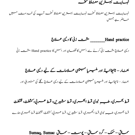
نہایت بہترین مغلظ نسخہ
نہایت بہترین مغلظ نسخہ نہایت بہترین مغلظ نسخہ آپ کی خدمت میں
حاضر ہے جس
مشت زنی کا دیسی علاج _______Hand practice
مشت زنی–Hand practice دیسی علاج مشت زنی کرنے سے اس کا نقصان اور اس کا
بخار – ٹائیفائیڈ اور ملیریا جیسی علامات کے لیے دیسی علاج
بخار – ٹائیفائیڈ اور ملیریا جیسی علامات کے لیے دیسی علاج گلے کی خرابی اور
قسط بحری، طبِ نبوی قسط البحری، قسط شیریں، قسط عربی، كشطت، قشطت
قسط بحری، طبِ نبوی قسط البحری، قسط شیریں، قسط عربی، كشطت، قشطت قسط بحری ہمارے
Sumaq, Sumac سماق – سُمک – گرد سماق – پوست – سماق