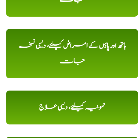
ہاتھ اور پاؤں کے امراض کیلئے، دیسی نسخہ
جات
نمونیہ کیلئے، دیسی علاج