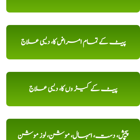
پیٹ کے تمام امراض کا، دیسی علاج
پیٹ کے کیڑ وں کا، دیسی علاج
پیچش، دست، اسہال، موشن، لوز موشن