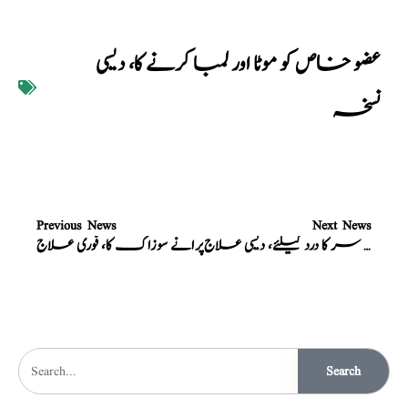
عضو خاص کو موٹا اور لمبا کرنے کا، دیسی
نسخہ
Previous News
Next News
سردرد، درد شقیقہ، دماغی کمزوری، آدھا سر کا درد کیلئے، دیسی علاج
پرانے سوزاک کا، فوری علاج
Search