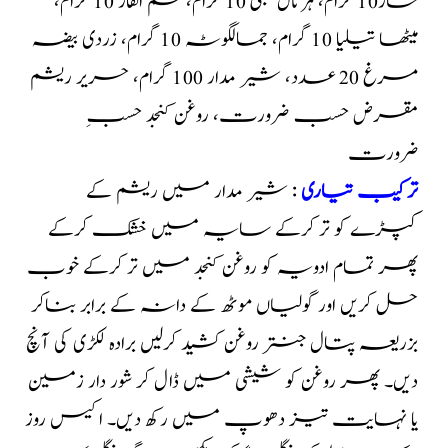
سار10 گرام، ہڑتال طبقی 10 گرام، سم الفار 10 گرام،
میٹھا تیلیا 10 گرام، جمالگوٹہ 10 گرام، زردی بیضہ
مرغ 20 عدد، شیر مدار 100 گرام، حریر ریشم
مقرض حسب ضرورت، روغن کنجد حسبِ
ضرورت
ترکیب تیاری
: شیر مدار میں ریشم کے
کپڑے کو تر کرکے سایہ میں خشک کرکے
پھر تمام ادویہ کو روغن کنجد میں تر کرکے خوب
حل کریں اور گولیاں موٹھ کے دانہ کے برابر بناکر
بزریعہ پتال جنتر روغن کشید کرلیں برادہ لکڑی کی آنچ
دیں۔ پھر روغن کو شیشی میں ڈال کر شور دار زمین
یا نہایت تیز دھوپ میں رکھ دیں۔ اکیس روز