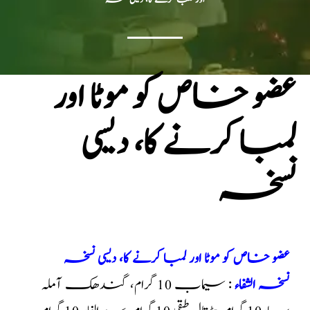
عضو خاص کو موٹا اور
لمبا کرنے کا، دیسی
نسخہ
عضو خاص کو موٹا اور لمبا کرنے کا، دیسی نسخہ
نسخہ الشفاء
: سیماب 10 گرام، گندھک آملہ