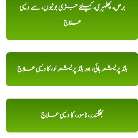
برص، پھلہری، کیلئے جڑی بوٹیوں، سے دیسی
علاج
بلڈ پریشر ہائی، اور بلڈ پریشر لو، کا دیسی علاج
بھگندر، ناسور، کا دیسی علاج