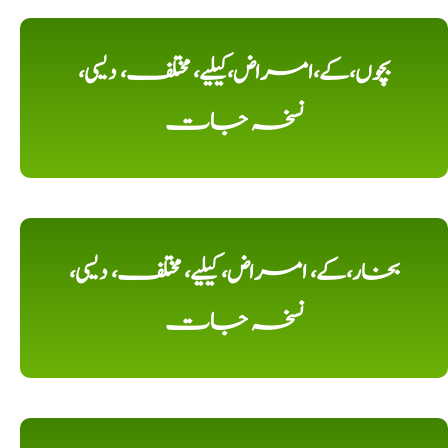
بچوں،کے،امراض،کیلیے، مختلف، دیسی،
نسخہ جات
بخار،کے، امراض، کیلیے، مختلف، دیسی،
نسخہ جات