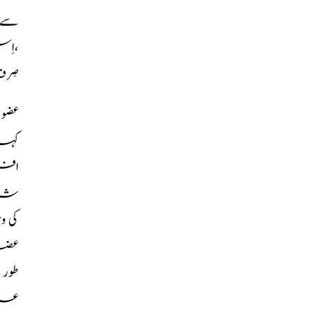
سے 
،اِ
صِر
عضو
افر
شدید
عضل
طور 
علاج