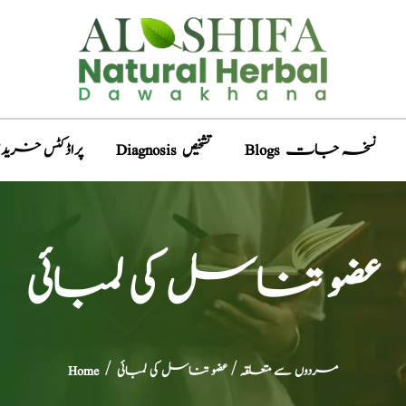
Blogs نسخہ جات
Diagnosis تشخیص
Products پراڈکٹس خری
عضو تناسل کی لمبائی
مردوں سے متعلقہ
/ عضو تناسل کی لمبائی
/
Home