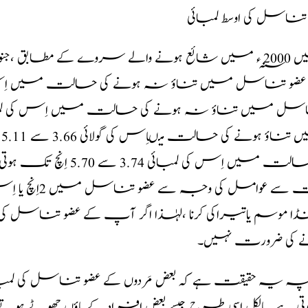
تناسل کی اوسط لمبائی
م
ت میں اِس کی لمبائی 3.74 سے 5.70 اِنچ تک ہوتی ہے۔
بہت سے عوامل
ڈا موسم یاتیراکی کرنا ،لہٰذا اگر آپ کے عضو تناسل کی ل
ے کی ضرورت نہیں۔
ہ یہ حقیقت ہے کہ بعض مَردوں کے عضو تناسل کی لمبائی ز
وتی ہے ۔بالکل اسی طرح جیسے بعض افراد کے پاؤں چھوٹے ہوتے 