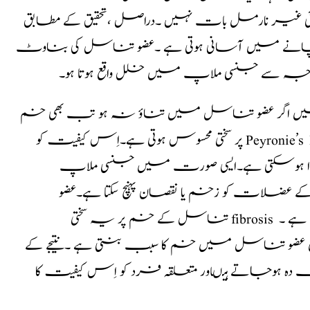
ی غیر نارمل بات نہیں ۔دراصل ،تحقیق کے مطابق
ہنچانے میں آسانی ہوتی ہے ۔عضو تناسل کی بناوٹ
سے جنسی ملاپ میں خلل واقع ہوتا ہو۔
یں اگر عضو تناسل میں تناؤ نہ ہو تب بھی خم
پر سختی محسوس ہوتی ہے۔اِس کیفیت کو Peyronie’s Disease کہا جاتا ہے۔یہ کیفیت موروثی طور پر(خاندان کے
ا ہوسکتی ہے۔ایسی صورت میں جنسی ملاپ
کے عضلات کو زخم یا نقصان پہنچ سکتا ہے۔عضو
تناسل کے خم پر یہ سختی fibrosis کی وجہ سے پیدا ہوتی ہے ۔fibrosis کی وجہ سے عضو تناسل کے
عضو تناسل میں خم کا سبب بنتی ہے ۔نتیجے کے
 دہ ہوجاتے ہیںاور متعلقہ فرد کو اِس کیفیت کا