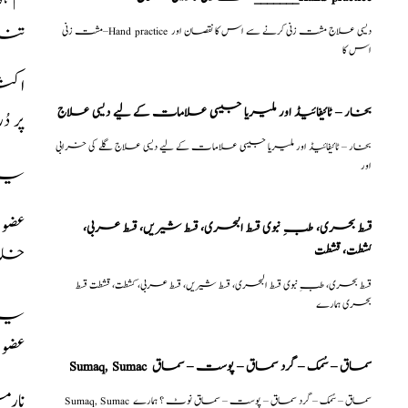
تنا
مشت زنی–Hand practice دیسی علاج مشت زنی کرنے سے اس کا نقصان اور
اس کا
اکثر
بخار – ٹائیفائیڈ اور ملیریا جیسی علامات کے لیے دیسی علاج
پر 
بخار – ٹائیفائیڈ اور ملیریا جیسی علامات کے لیے دیسی علاج گلے کی خرابی
اور
یہ ب
عضو
قسط بحری، طبِ نبوی قسط البحری، قسط شیریں، قسط عربی،
كشطت، قشطت
خلل 
قسط بحری، طبِ نبوی قسط البحری، قسط شیریں، قسط عربی، كشطت، قشطت قسط
بحری ہمارے
یہ ب
عضو
Sumaq, Sumac سماق – سُمک – گرد سماق – پوست – سماق
نار
Sumaq, Sumac سماق – سُمک – گرد سماق – پوست – سماق نوٹ ؟ ہمارے