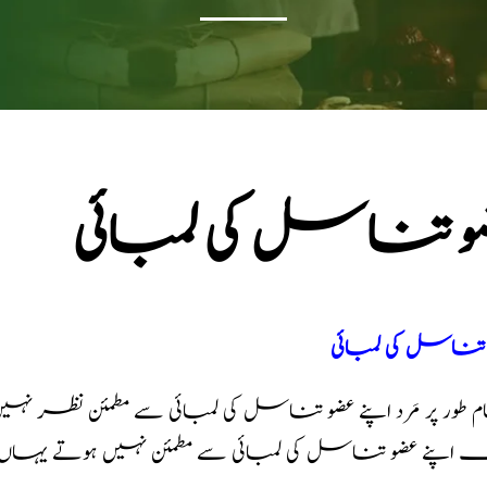
و تناسل کی لمبائی
 تناسل کی لمبائی
اپنے عضو تناسل کی لمبائی سے مطمئن نہیں ہوتے یہاں موا