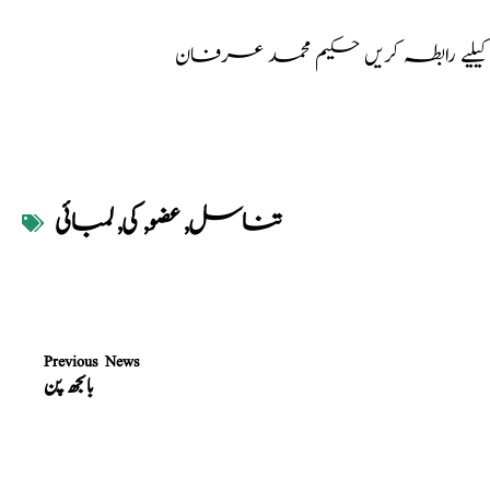
کیلیے رابطہ کریں حکیم محمد عرفان
تناسل
,
عضو
,
کی
,
لمبائی
Previous News
بانجھ پن