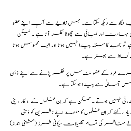
 نگاہ سے دیکھ سکتا ہے۔ جس زاویے سے آپ اپنے عضو
ی جسامت اور لمبائی سے چھوٹا نظر آتا ہے ۔ لیکن
ویے کا مسئلہ پیدا نہیں ہوتا اور ایسا محسوس ہوتا
ے لحاظ سے بہتر ہے۔
 دُوسرے مَرد کے عضو تناسل پر نظر پڑنے سے اپنے ذہن
اس آسانی سے پیدا ہوسکتا ہے۔
تی نہیں ہوتے ۔ ممکن ہے کہ اِن فلموں کے اداکار ،اپنی
 رکھئے کہ اِن فلموں کا مقصد اپنے ناظرین کو ذہنی
اظر کی تمام تٖفصیلات میکانی طرز (مشینی انداز)