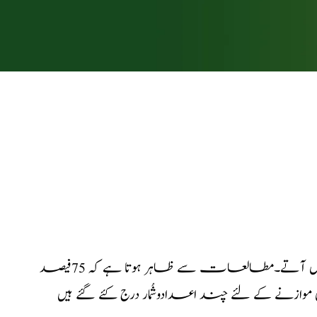
عام طور پر مَرد اپنے عضو تناسل کی لمبائی سے مطمئن نظر نہیں آتے۔مطالعات سے ظاہر ہوتا ہے کہ 75فیصد
زنے کے لئے چند اعدادوشُمار درج کئے گئے ہیں