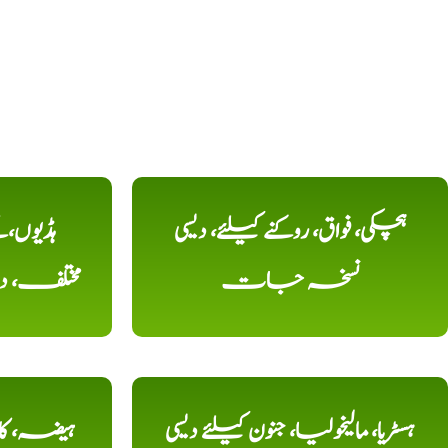
ہچکی، فواق، روکنے کیلئے، دیسی
ہڈیوں،
نسخہ جات
مختلف، 
ہسٹریا، مالیخولیا، جنون کیلئے دیسی
ہیضہ، کال