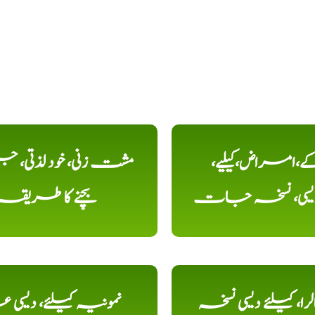
کے،امراض،کیلیے،
مشت زنی، خود لذتی، ج
دیسی، نسخہ جات
بچنے کا طریقہ
را، کیلئے دیسی نسخہ
نمونیہ کیلئے، دیسی 