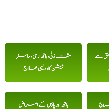
لق سے
مشت زنی، ہاتھ رسی، ماسٹر
بیشن کا، دیسی علاج
علاج
ہاتھ اور پاؤں کے امراض