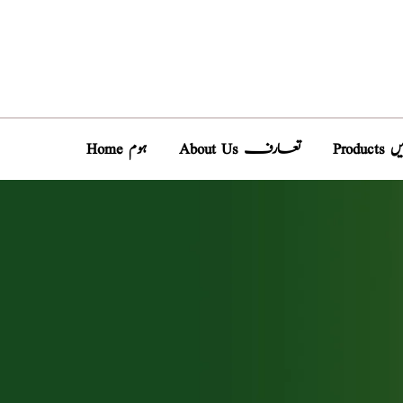
دیں
About Us تعارف
Home ہوم