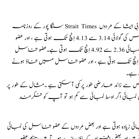
سنگا پور کے روزنامہ Strait Times میں 2000 ؁ء میں شائع ہونے والے سروے کے مطابق ،جنوبی ایشا کے مَردوں
کے عضو تناسل میں تناؤ نہ ہونے کی حالت میں اِس کی گولائی 3.14 سے 4.13 اِنچ تک ہوتی ہے ، اور عضو
تناسل میں تناؤ نہ ہونے کی حالت میں اِس کی لمبائی 2.36 سے 4.92 اِنچ تک ہوتی ہے۔عضو تناسل
یں تناؤ ہونے کی حالت میںاِس کی گولائی 3.66 سے 5.11 اِنچ تک ہوتی ہے ، اور عضو تناسل میں تناؤ ہونے
 کی وجہ سے عضو تناسل میں 2اِنچ یا اِس سے زائد عارضی طور پرکمی آسکتی ہے ۔مثال کے طور پر
مبائی اگر اوسط لمبائی سے کم ہو تو آپ کو فکرمند
یادہ ہوتی ہے اور بعض مَردوں کے عضو تناسل کی لمبائی
ہیں اور بعض افراد کے پاؤں بڑے ہوتے ہیں ،تاہم عضو