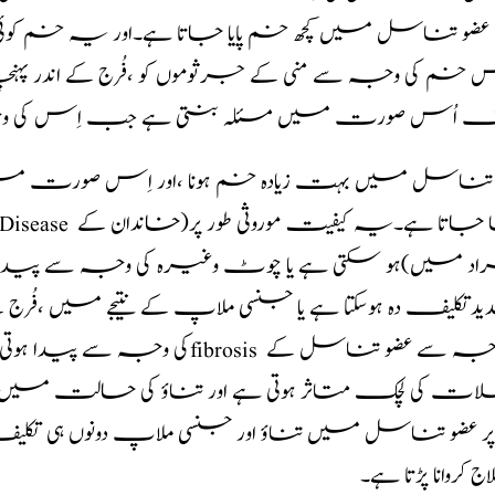
عضو تناسل میں کچھ خم پایا جاتا ہے۔اور یہ خم کوئ
س خم کی وجہ سے منی کے جرثوموں کو ،فُرج کے اندر پ
ف اُس صورت میں مسئلہ بنتی ہے جب اِس کی وجہ 
 تناسل میں بہت زیادہ خم ہونا ،اور اِس صورت م
اد میں)ہو سکتی ہے یا چوٹ وغیرہ کی وجہ سے پید
تکلیف دہ ہوسکتا ہے یا جنسی ملاپ کے نتیجے میں ،فُرج 
ات کی لچک متاثر ہوتی ہے اور تناؤ کی حالت میں 
پر عضو تناسل میں تناؤ اور جنسی ملاپ دونوں ہی تکلیف
 کروانا پڑتا ہے۔