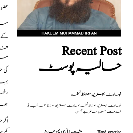
عضو 
Recent Post
حالیہ پوسٹ
کی حال
،ٹھن
نہایت بہترین مغلظ نسخہ
ہون
نہایت بہترین مغلظ نسخہ نہایت بہترین مغلظ نسخہ آپ کی
خدمت میں حاضر ہے جس
اگرچ
کم ہ
مشت زنی کا دیسی علاج _______Hand practice