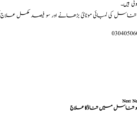
وتی ہیں۔
تناسل کی لمبائی موٹائ بڑھانے اور سو فیصد مکمل علاج 
03040506
Next N
و تناسل میں تناؤکا علاج