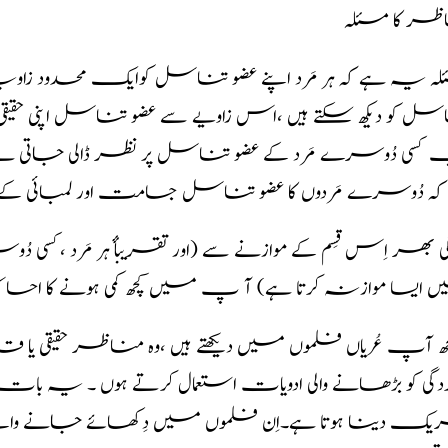
ظر کا مسئلہ
ہ یہ ہے کہ ہر مَرد اپنے عضو تناسل کوایک محدود زاویہ
ل کو دیکھ سکتے ہیں ،اس زاویے سے عضو تناسل اپنی حقیق
سی دُوسرے مَرد کے عضو تناسل پر نظر ڈالی جاتی ہے تو زا
کہ دُوسرے مَردوں کا عضو تناسل جسامت اور لمبائی ک
ی بھر اِس قِسم کے موازنے سے (اور تقریبأٔ ہر مَرد ،کسی
 ایسا موازنہ کرتا ہے) آ پ میں کچھ کمی ہونے کا احس
چھ آپ عُریاں فلموں میں دیکھتے ہیں ،وہ مناظر حقیقی یا قدر
ردگی کو بڑھانے والی ادویات استعمال کرتے ہوں ۔ یہ بات یاد
یک دینا ہوتا ہے۔اِن فلموں میں دِکھائے جانے والے من