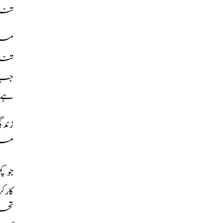
تنا
مسئل
تناس
جب ک
ہے 
زندگ
میں
جو ک
کارک
تحر