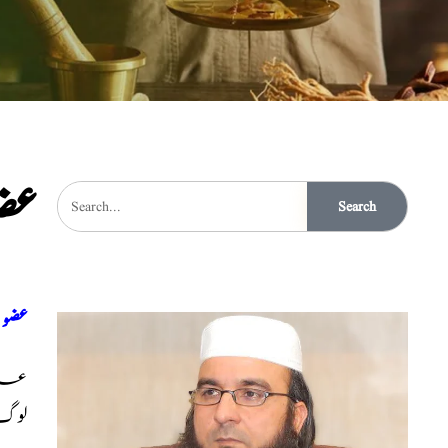
عض
Search
عضو
لوگ 