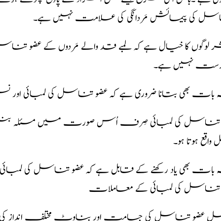
سل کی پیمائش مَردانگی کی علامت نہیں ہے۔
 لوگوں کا خیال ہے کہ لمبے قد والے مَردوں کے عضو تناسل
دُرست نہیں ہے۔
ات بھی بتانا ضروری ہے کہ عضو تناسل کی لمبائی اور نس
 تناسل کی لمبائی صِرف اُس صورت میں مسئلہ بن
واقع ہوتا ہو۔
ات بھی یاد رکھنے کے قابل ہے کہ عضو تناسل کی لمبائی ا
 تناسل کی لمبائی کے معاملات
مل عضو تناسل کی جسامت اور بناوٹ مختلف انداز کی ہ