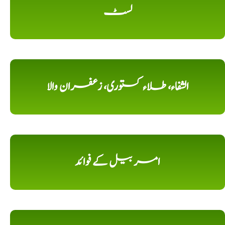
لسٹ
الشفاء، طلاء کستوری، زعفران والا
امر بیل کے فوائد