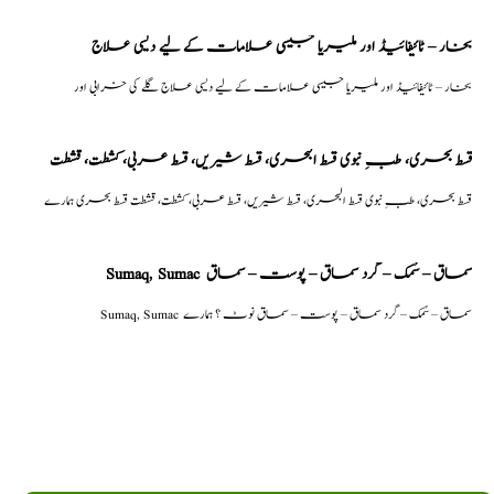
بخار – ٹائیفائیڈ اور ملیریا جیسی علامات کے لیے دیسی علاج
بخار – ٹائیفائیڈ اور ملیریا جیسی علامات کے لیے دیسی علاج گلے کی خرابی اور
قسط بحری، طبِ نبوی قسط البحری، قسط شیریں، قسط عربی، كشطت، قشطت
قسط بحری، طبِ نبوی قسط البحری، قسط شیریں، قسط عربی، كشطت، قشطت قسط بحری ہمارے
Sumaq, Sumac سماق – سُمک – گرد سماق – پوست – سماق
Sumaq, Sumac سماق – سُمک – گرد سماق – پوست – سماق نوٹ ؟ ہمارے