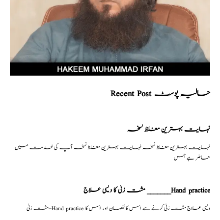
Recent Post حالیہ پوسٹ
نہایت بہترین مغلظ نسخہ
نہایت بہترین مغلظ نسخہ نہایت بہترین مغلظ نسخہ آپ کی خدمت میں
حاضر ہے جس
مشت زنی کا دیسی علاج _______Hand practice
مشت زنی–Hand practice دیسی علاج مشت زنی کرنے سے اس کا نقصان اور اس کا