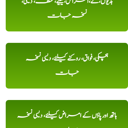
ہڈیوں،کے،امراض،کیلیے، مختلف، دیسی،
نسخہ جات
ہچکی، فواق، روکنے کیلئے، دیسی نسخہ
جات
ہاتھ اور پاؤں کے امراض کیلئے، دیسی نسخہ