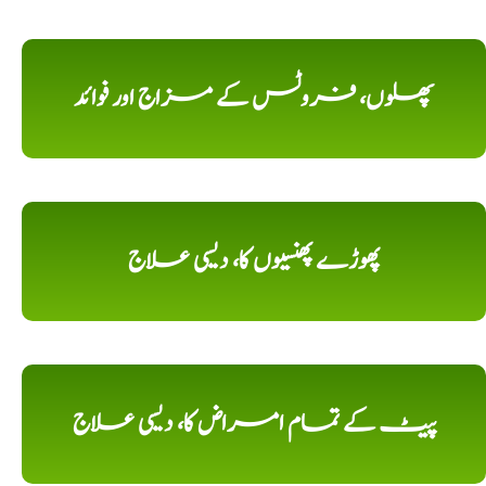
پھلوں، فروٹس کے مزاج اور فوائد
پھوڑے پھنسیوں کا، دیسی علاج
پیٹ کے تمام امراض کا، دیسی علاج