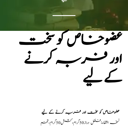
عضوخاص کو سخت
اور فربہ کرنے
کے لیے
عضوخاص کو سخت اور فربہ کرنے کے لیے
نسخہ الشفاء:فلفل دراز50گرام،کشمش50گرام،تخم