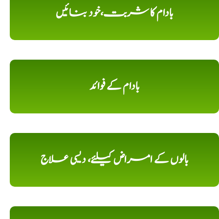
بادام کا شربت،خود بنائیں
بادام کے فوائد
بالوں کے امراض کیلئے، دیسی علاج