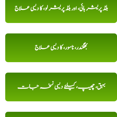
بلڈ پریشر ہائی، اور بلڈ پریشر لو، کا دیسی علاج
بھگندر، ناسور، کا دیسی علاج
بہق، چھیپ، کیلئے دیسی نسخہ جات