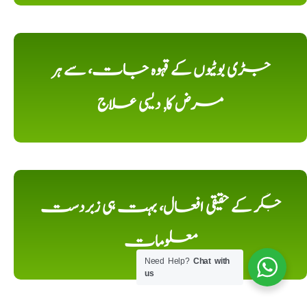
جڑی بوٹیوں کے قہوہ جات، سے ہر
مرض کا, دیسی علاج
جگر کے حقیقی افعال، بہت ہی زبردست
معلومات
Need Help?
Chat with
us