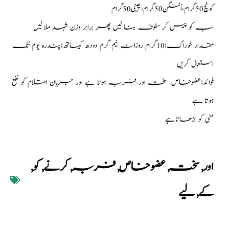
کونچ50گرام،اُٹنگن50گرام،چینی50گرام
سب کو پیس کر سفوف بنا لیں پھر برابر وزن شہد ملا لیں
مقدار خوراک:10گرام روزانہ نیم گرم دودھ کیساتھ:پندرہ یوم تک
استعمال کریں
فوائد:عضوخاص سخت اور فربہ ہوتا ہے اور جریان احتلام کو نفع
ہوتا ہے
منی کو بڑھاتاہے
اور
,
سخت
,
عضوخاص
,
فربہ
,
کرنے
,
کو
,
کے
,
لیے