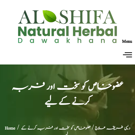
Menu
عضوخاص کو سخت اور فربہ
کرنے کے لیے
دیسی طریقہ علاج
/ عضوخاص کو سخت اور فربہ کرنے کے
/
Home
لیے