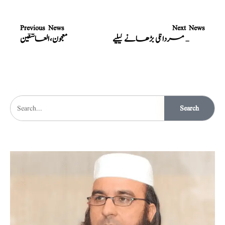
Previous News
Next News
قوت مردانگی بڑھانے کیلیے
معجون،العاشقین
Search