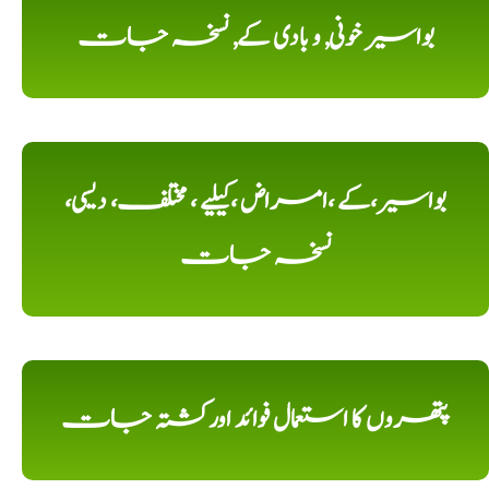
بواسیر خونی, و بادی کے, نسخہ جات
بواسیر،کے ،امراض ،کیلیے ، مختلف، دیسی،
نسخہ جات
پتھروں کا استعمال فوائد اورکشتہ جات