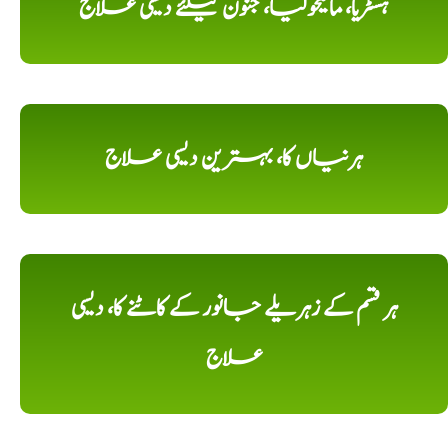
ہسٹریا، مالیخولیا، جنون کیلئے دیسی علاج
ہرنیاں کا، بہترین دیسی علاج
ہر قسم کے زہریلے جانور کے کاٹنے کا، دیسی
علاج