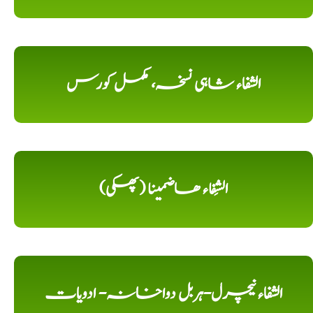
الشفاء شاہی نسخہ، مکمل کورس
الشِفاء ھاضمینا (پھکی)
الشفاء نیچرل-ہربل دواخانہ- ادویات