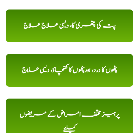
پتہ کی پتھری کا، دیسی علاج علاج
پٹھوں کا درد، اورپٹھوں کا کھنچاؤ، دیسی علاج
پرہیز مختلف امراض کے مریضوں
کیلئے