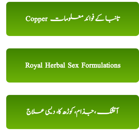
Copper تانبا کے فوائد معلومات
Royal Herbal Sex Formulations
آتشک ،جذام، کوڑھ کا، دیسی علاج