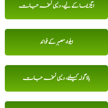
ایگزیما کے لیے، دیسی نسخہ جات
ایلوا، مصبر کے فوائد
باؤ گولہ کیلئے، دیسی نسخہ جات