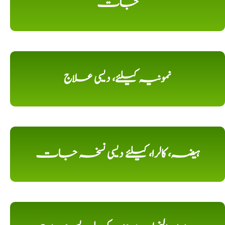
جات
نمونیہ کیلئے، دیسی علاج
ہیضہ، کالرا، کیلئے دیسی نسخہ جات