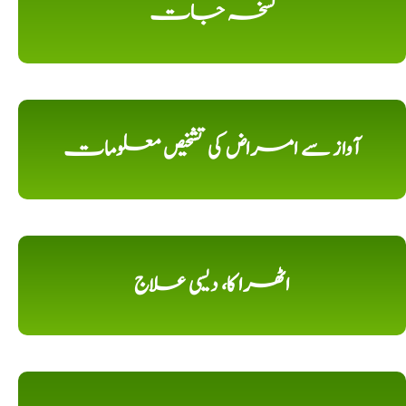
نسخہ جات
آواز سے امراض کی تشخیص معلومات
اٹھرا کا، دیسی علاج