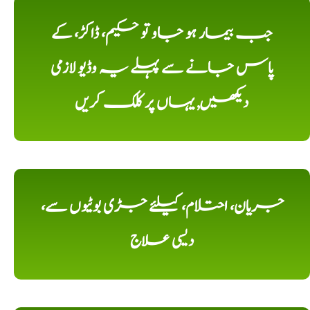
جب بیمار ہو جاو تو حکیم، ڈاکڑ، کے
پاس جانے سے پہلے یہ وڈیو لازمی
دیکھیں, یہاں پر کلک کریں
جریان، احتلام، کیلئے جڑی بوٹیوں سے،
دیسی علاج