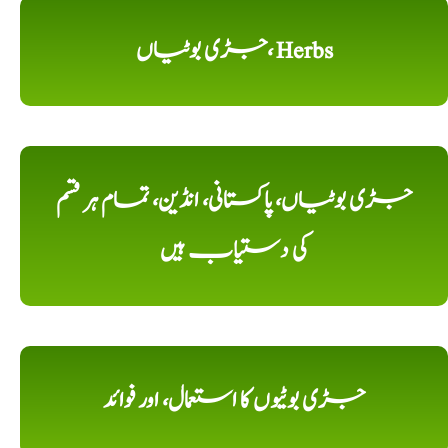
جڑی بوٹیاں، Herbs
جڑی بوٹیاں، پاکستانی، انڈین، تمام ہر قسم
کی دستیاب ہیں
جڑی بوٹیوں کا استعمال، اور فوائد