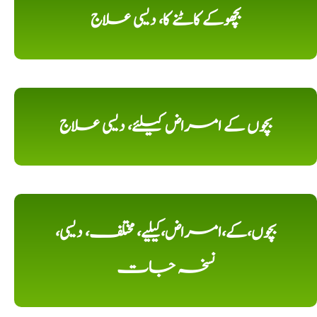
بچھوکے کاٹنے کا، دیسی علاج
بچوں کے امراض کیلئے، دیسی علاج
بچوں،کے،امراض،کیلیے، مختلف، دیسی،
نسخہ جات