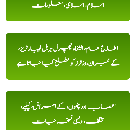
اسلام، اسلامی، معلومات
اطلاع عام، الشفاء نیچرل ہربل لیبارٹریز،
کے ممبران،وزٹرز کو مطلع کیا جاتا ہے
اعصاب اور پٹھوں، کے امراض، کیلیے،
مختلف، دیسی نسخہ جات