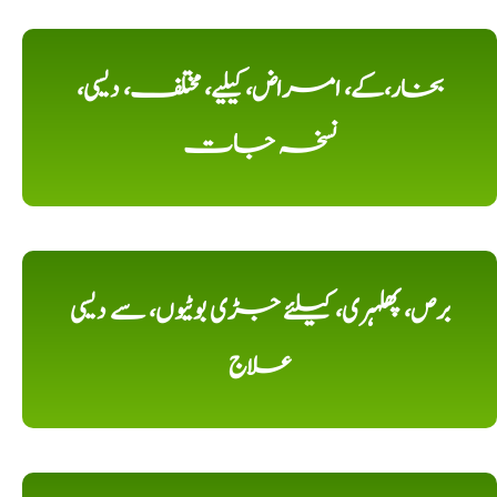
بخار،کے، امراض، کیلیے، مختلف، دیسی،
نسخہ جات
برص، پھلہری، کیلئے جڑی بوٹیوں، سے دیسی
علاج