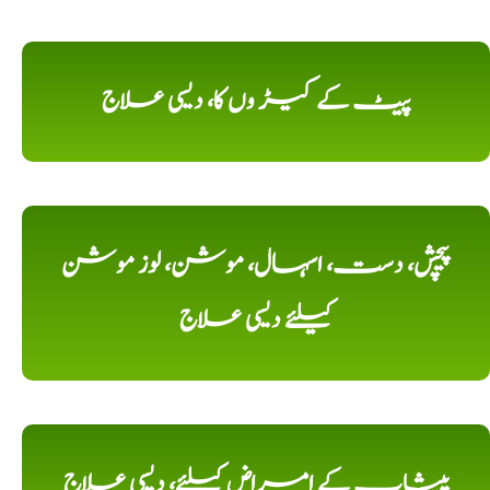
پیٹ کے کیڑ وں کا، دیسی علاج
پیچش، دست، اسہال، موشن، لوز موشن
کیلئے دیسی علاج
پیشاب کے امراض کیلئے، دیسی علاج