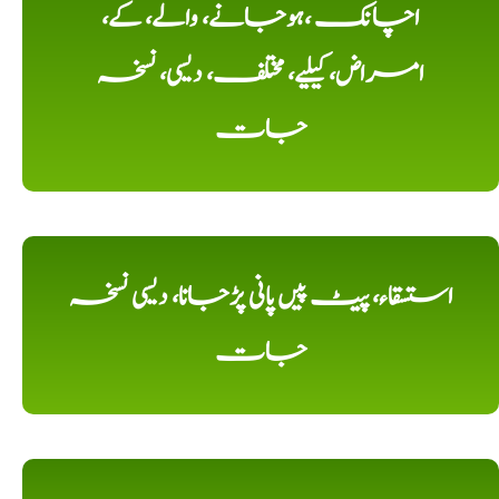
اچانک ،ہوجانے، والے، کے،
امراض، کیلیے، مختلف، دیسی، نسخہ
جات
استسقاء، پیٹ پیں پانی پڑجانا، دیسی نسخہ
جات