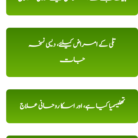
تلی کے امراض کیلئے، دیسی نسخہ
جات
تھلیسمیا کیا ہے، اور اسکا روحانی علاج