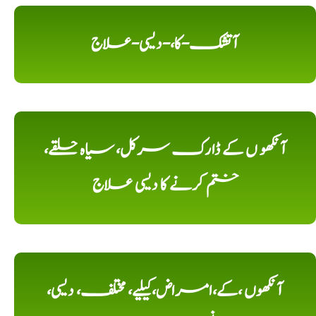
آتشک-کا،-دیسی-علاج
آنکھو ں کے ڈارک سرکل، سیاہ حلقے،
ختم کرنے کا دیسی علاج
آنکھوں ،کے،امراض،کیلیے، مختلف، دیسی،