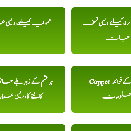
را، کیلئے دیسی نسخہ
نمونیہ کیلئے، دیسی 
جات
Copper تانبا کے فوائد
ہر قسم کے زہریلے جان
علومات
کاٹنے کا، دیسی علا