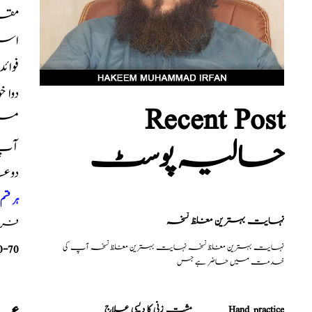
مقد
استع
فوائ
دوا 
Recent Post
میں
حالیہ پوسٹ
آپ ک
دوع
ہر قس
نہایت بہترین مغلظ نسخہ
فری م
نہایت بہترین مغلظ نسخہ نہایت بہترین مغلظ نسخہ آپ کی
0-70
خدمت میں حاضر ہے جس
مشت زنی کا دیسی علاج _______Hand practice