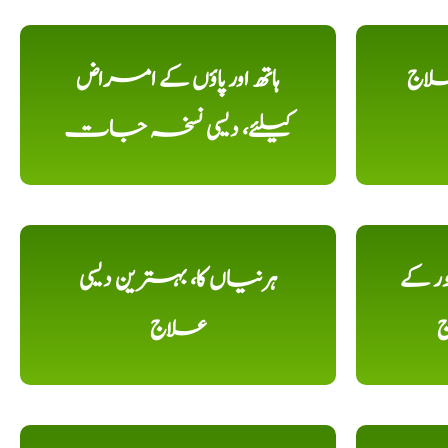
علاج
ہاتھ اور پاؤں کے امراض
کیلئے، دیسی نسخہ جات
ور کے
ہرنیاں کا، بہترین دیسی
ج
علاج