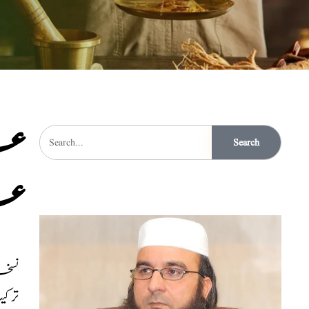
عرق
Search
عل
نسخہ الشف
ترک