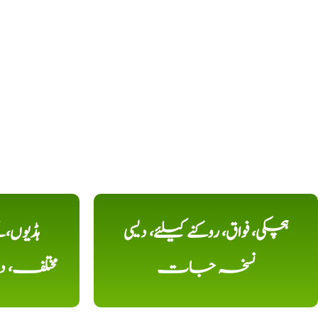
ہچکی، فواق، روکنے کیلئے، دیسی
ہڈیوں،
نسخہ جات
مختلف، 