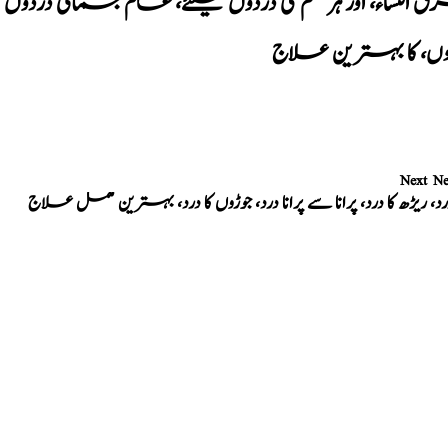
النساء، اور ہر قسم کی دردوں کیلئے، عام جسمانی دردو
وں، کا بہترین علاج
Next N