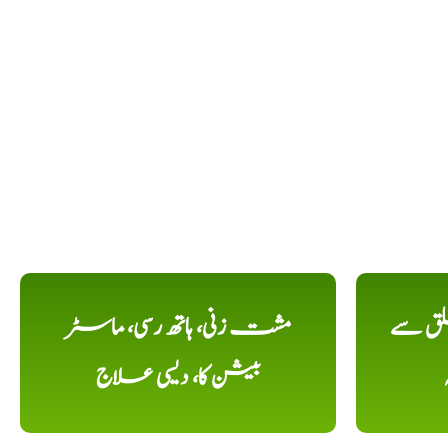
لق سے
مشت زنی، ہاتھ رسی، ماسٹر
بیشن کا، دیسی علاج