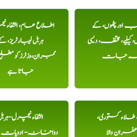
اور پٹھوں، کے
اطلاع عام، الشفاء ن
یلیے، مختلف، دیسی
ہربل لیبارٹریز، ک
خہ جات
ممبران،وزٹرز کو مطل
جاتا ہے
ء، طلاء کستوری،
الشفاء نیچرل-ہرب
عفران والا
دواخانہ- ادویات