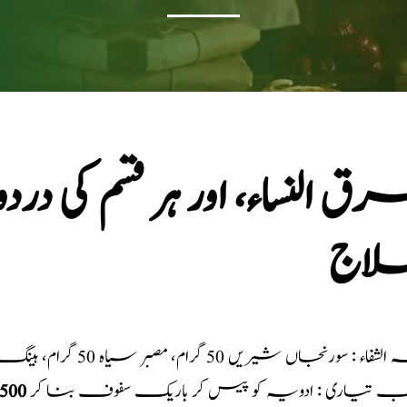
 النساء، اور ہر قسم کی در
اج
اء : سورنجاں شیریں 50 گرام، مصبر سیاہ 50 گرام، ہینگ اصلی 50 گرام
یب تیاری : ادویہ کو پیس کر باریک سفوف بنا کر
500