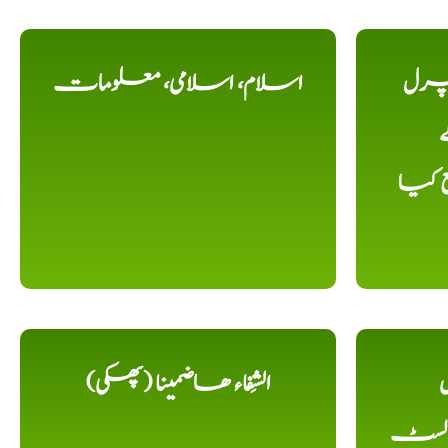
یچرل
اسلام، اسلامی، معلومات
ے
ع کیا
ل
الشِفاء ھاضمینا (پھکی)
 لسٹ