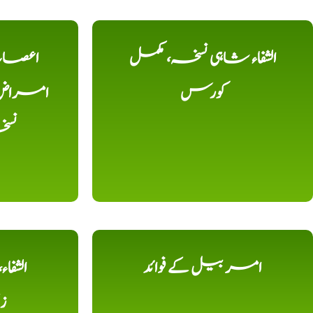
الشفاء شاہی نسخہ، مکمل
اعصاب 
کورس
امراض، ک
نس
امر بیل کے فوائد
الشفا
ز