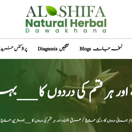
Blogs نسخہ جات
Diagnosis تشخیص
Products پراڈکٹس خری
اور ہر قسم کی دردوں کا ___
م جسمانی دردوں کا، دیسی علاج
/ عرق النساء، اور ہر قسم کی دردوں کا ___بہترین علاج
/