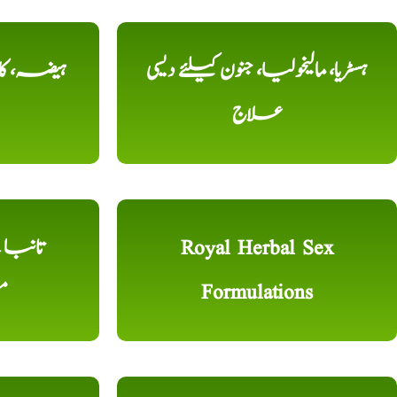
ہسٹریا، مالیخولیا، جنون کیلئے دیسی
ہیضہ، کال
علاج
Royal Herbal Sex
Formulations
م