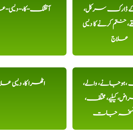
 کے ڈارک سرکل،
آتشک-کا،-دیسی-ع
، ختم کرنے کا دیسی
علاج
ہوجانے، والے،
اٹھرا کا، دیسی عل
ض، کیلیے، مختلف،
، نسخہ جات