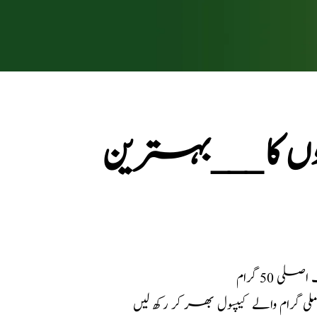
دوں کا ___بہترین
ملی گرام والے کیپسول بھر کر رکھ لیں