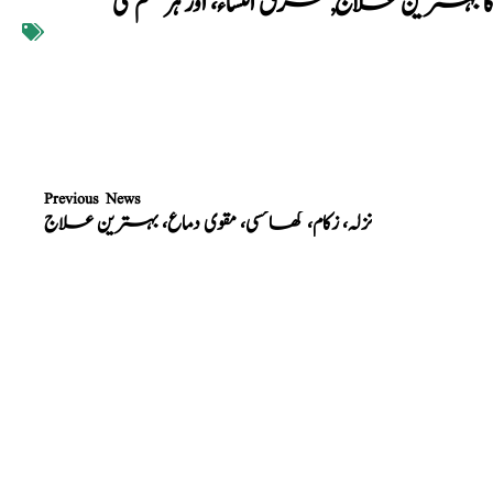
ں کا بہترین علاج
,
عرق النساء، اور ہر قسم کی
Previous News
نزلہ، زکام، کھانسی، مقوی دماغ، بہترین علاج