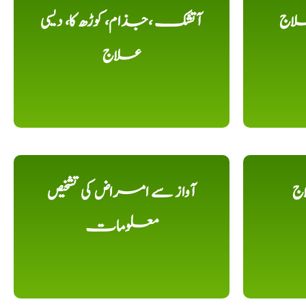
لاج
آتشک ،جذام، کوڑھ کا، دیسی
علاج
اج
آواز سے امراض کی تشخیص
معلومات