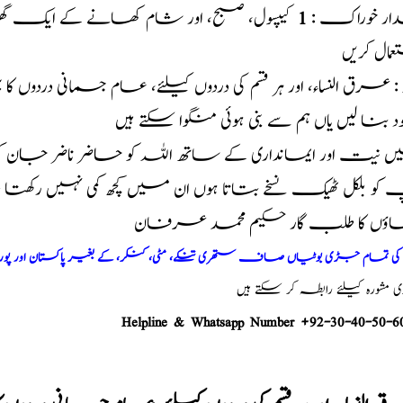
ار خوراک :
1
کیپسول، صبح، اور شام کھانے کے ایک گھنٹ
مال کریں
د : عرق النساء، اور ہر قسم کی دردوں کیلئے، عام جسمانی دردوں
خود بنا لیں یاں ہم سے بنی ہوئی منگوا سکتے ہیں
 نیت اور ایمانداری کے ساتھ اللہ کو حاضر ناضر جان 
و بلکل ٹھیک نسخے بتاتا ہوں ان میں کچھ کمی نہیں رکھت
اؤں کا طلب گار حکیم محمد عرفان
م کی تمام جڑی بوٹیاں صاف ستھری تنکے، مٹی، کنکر، کے بغیر پاکستان اور پو
شورہ کیلئے رابطہ کر سکتے ہیں
Helpline & Whatsapp Number +92-30-40-50-6