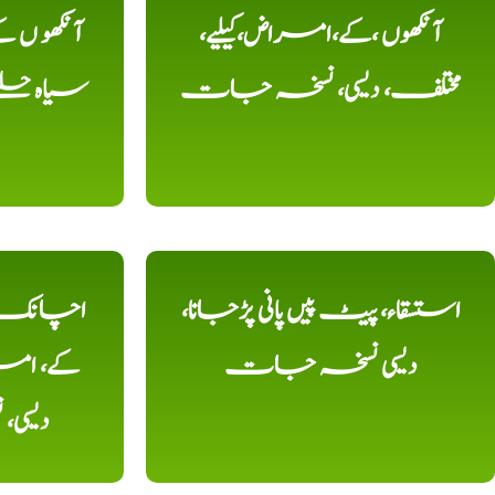
آنکھوں ،کے،امراض،کیلیے،
آنکھو ں
مختلف، دیسی، نسخہ جات
سیاہ حلقے
استسقاء، پیٹ پیں پانی پڑجانا،
اچانک ،
دیسی نسخہ جات
کے، امرا
دیسی