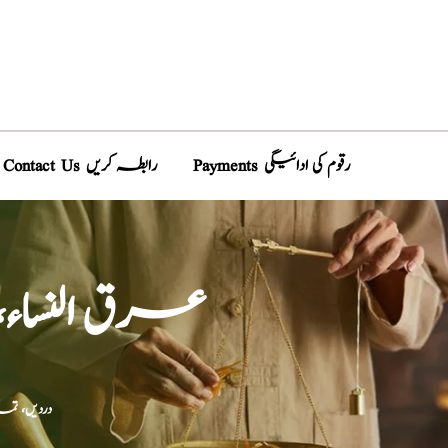
Payments رقوم کی ادائیگی
Contact Us رابطہ کریں
عرق النساء، 
دردیں، تما