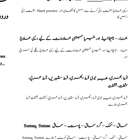
عرق 
مشت زنی–Hand practice دیسی علاج مشت زنی کرنے سے اس کا نقصان اور
درد
اس کا
بخار – ٹائیفائیڈ اور ملیریا جیسی علامات کے لیے دیسی علاج
بخار – ٹائیفائیڈ اور ملیریا جیسی علامات کے لیے دیسی علاج گلے کی خرابی
ews
اور
کمر درد، ریڑھ کا درد، پرانا سے پرانا درد، جوڑوں کا درد، بہترین مکمل علاج
قسط بحری، طبِ نبوی قسط البحری، قسط شیریں، قسط عربی،
كشطت، قشطت
قسط بحری، طبِ نبوی قسط البحری، قسط شیریں، قسط عربی، كشطت، قشطت قسط
بحری ہمارے
Sumaq, Sumac سماق – سُمک – گرد سماق – پوست – سماق
Sumaq, Sumac سماق – سُمک – گرد سماق – پوست – سماق نوٹ ؟ ہمارے