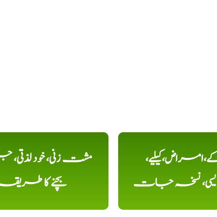
کے،امراض،کیلیے،
مشت زنی، خود لذتی، ج
دیسی، نسخہ جات
بچنے کا طریقہ