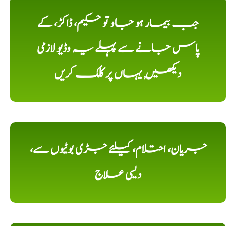
جب بیمار ہو جاو تو حکیم، ڈاکڑ، کے
پاس جانے سے پہلے یہ وڈیو لازمی
دیکھیں, یہاں پر کلک کریں
جریان، احتلام، کیلئے جڑی بوٹیوں سے،
دیسی علاج