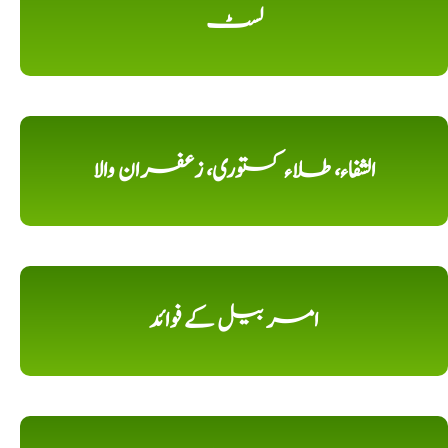
لسٹ
الشفاء، طلاء کستوری، زعفران والا
امر بیل کے فوائد