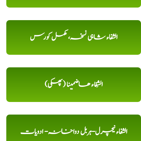
الشفاء شاہی نسخہ، مکمل کورس
الشِفاء ھاضمینا (پھکی)
الشفاء نیچرل-ہربل دواخانہ- ادویات