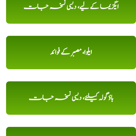
ایگزیما کے لیے، دیسی نسخہ جات
ایلوا، مصبر کے فوائد
باؤ گولہ کیلئے، دیسی نسخہ جات