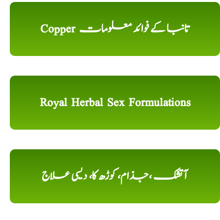
Copper تانبا کے فوائد معلومات
Royal Herbal Sex Formulations
آتشک ،جذام، کوڑھ کا، دیسی علاج