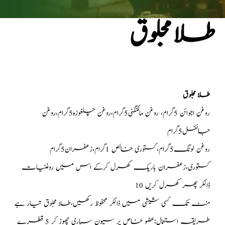
طلا مجلوق
طلا مجلوق
روغن اجوائن 5گرام، روغن مالکنگنی5گرام،روغن چلغوزہ5گرام،روغن
جائفل5گرام
روغن لونگ5گرام،کستوری خالص 1گرام،زعفران5گرام
کستوری،زعفران باریک کھرل کرکے اس میں روغنیات
ڈالکر پھر کھرل کریں 10
منٹ تک کسی شیشی میں ڈالکر محفوظ رکھیں،طلا مجلوق تیار ہے
طریقہ استعمال:عضو خاص پر سیون سپاری چھوڑ کر 5 قطرے