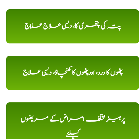
پتہ کی پتھری کا، دیسی علاج علاج
پٹھوں کا درد، اورپٹھوں کا کھنچاؤ، دیسی علاج
پرہیز مختلف امراض کے مریضوں
کیلئے