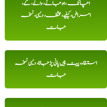
اچانک ،ہوجانے، والے، کے،
امراض، کیلیے، مختلف، دیسی، نسخہ
جات
استسقاء، پیٹ پیں پانی پڑجانا، دیسی نسخہ
جات