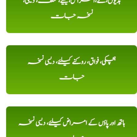
ہڈیوں،کے،امراض،کیلیے، مختلف، دیسی،
نسخہ جات
ہچکی، فواق، روکنے کیلئے، دیسی نسخہ
جات
ہاتھ اور پاؤں کے امراض کیلئے، دیسی نسخہ