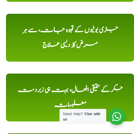
جڑی بوٹیوں کے قہوہ جات، سے ہر
مرض کا, دیسی علاج
جگر کے حقیقی افعال، بہت ہی زبردست
معلومات
Need Help?
Chat with
us