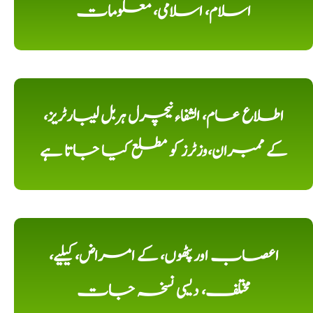
اسلام، اسلامی، معلومات
اطلاع عام، الشفاء نیچرل ہربل لیبارٹریز،
کے ممبران،وزٹرز کو مطلع کیا جاتا ہے
اعصاب اور پٹھوں، کے امراض، کیلیے،
مختلف، دیسی نسخہ جات