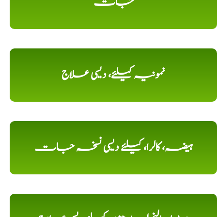
جات
نمونیہ کیلئے، دیسی علاج
ہیضہ، کالرا، کیلئے دیسی نسخہ جات