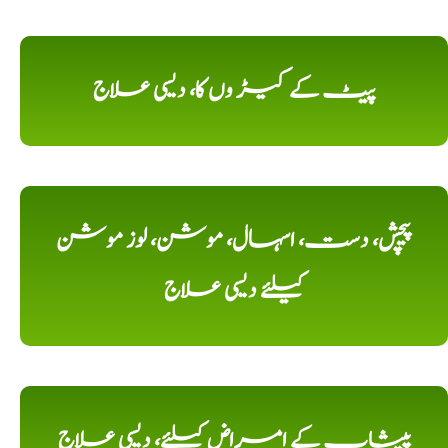
پیٹ کے کیڑ وں کا، دیسی علاج
پیچش، دست، اسہال، موشن، لوز موشن
کیلئے دیسی علاج
پیشاب کے امراض کیلئے، دیسی علاج