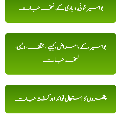
بواسیر خونی, و بادی کے, نسخہ جات
بواسیر،کے ،امراض ،کیلیے ، مختلف، دیسی،
نسخہ جات
پتھروں کا استعمال فوائد اورکشتہ جات