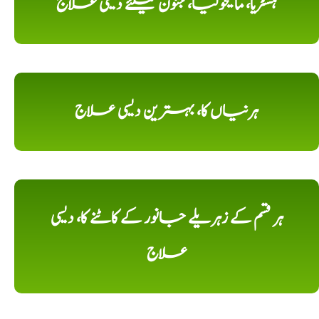
ہسٹریا، مالیخولیا، جنون کیلئے دیسی علاج
ہرنیاں کا، بہترین دیسی علاج
ہر قسم کے زہریلے جانور کے کاٹنے کا، دیسی
علاج