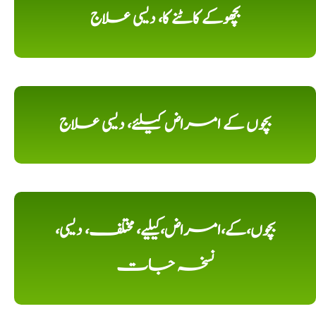
بچھوکے کاٹنے کا، دیسی علاج
بچوں کے امراض کیلئے، دیسی علاج
بچوں،کے،امراض،کیلیے، مختلف، دیسی،
نسخہ جات