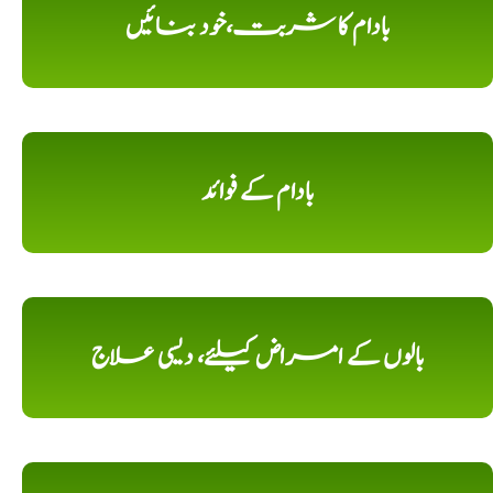
بادام کا شربت،خود بنائیں
بادام کے فوائد
بالوں کے امراض کیلئے، دیسی علاج