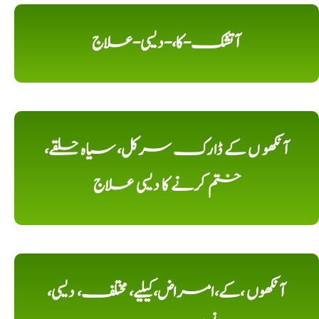
آتشک-کا،-دیسی-علاج
آنکھو ں کے ڈارک سرکل، سیاہ حلقے،
ختم کرنے کا دیسی علاج
آنکھوں ،کے،امراض،کیلیے، مختلف، دیسی،