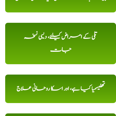
تلی کے امراض کیلئے، دیسی نسخہ
جات
تھلیسمیا کیا ہے، اور اسکا روحانی علاج