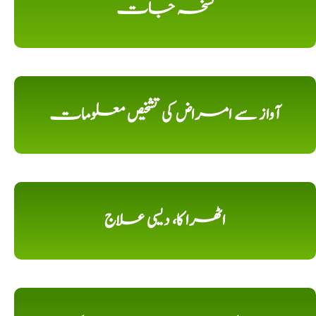
نسخہ جات
آواز سے امراض کی تشخیص معلومات
اٹھرا کا، دیسی علاج