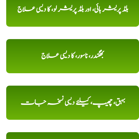
بلڈ پریشر ہائی، اور بلڈ پریشر لو، کا دیسی علاج
بھگندر، ناسور، کا دیسی علاج
بہق، چھیپ، کیلئے دیسی نسخہ جات