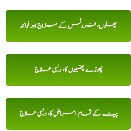
پھلوں، فروٹس کے مزاج اور فوائد
پھوڑے پھنسیوں کا، دیسی علاج
پیٹ کے تمام امراض کا، دیسی علاج