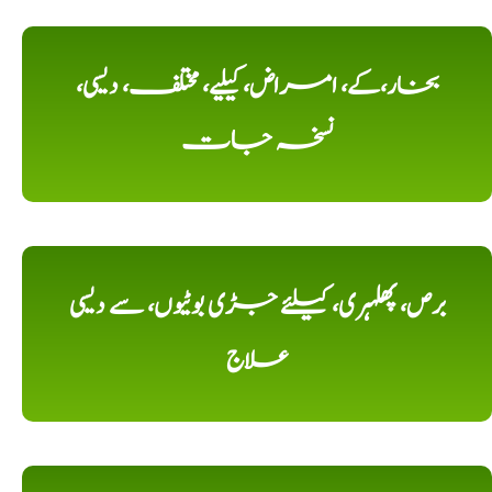
بخار،کے، امراض، کیلیے، مختلف، دیسی،
نسخہ جات
برص، پھلہری، کیلئے جڑی بوٹیوں، سے دیسی
علاج