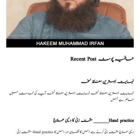
Recent Post حالیہ پوسٹ
نہایت بہترین مغلظ نسخہ
نہایت بہترین مغلظ نسخہ نہایت بہترین مغلظ نسخہ آپ کی خدمت میں
حاضر ہے جس
مشت زنی کا دیسی علاج _______Hand practice
مشت زنی–Hand practice دیسی علاج مشت زنی کرنے سے اس کا نقصان اور اس کا