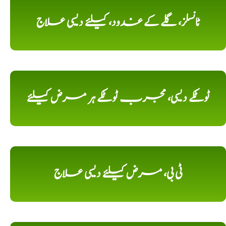
ٹانسلز، گلے کے غدود، کیلئے دیسی علاج
ٹوٹکے دیسی، مجرب ٹوٹکے ہر مرض کیلئے
ٹی بی، مرض کیلئے دیسی علاج