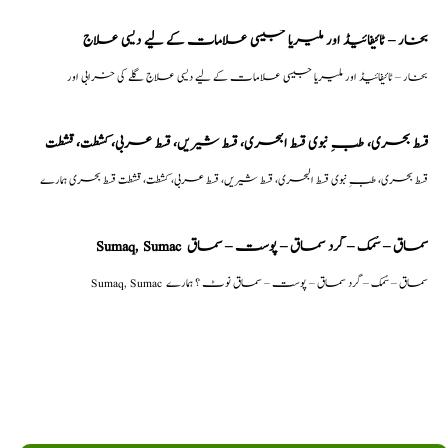
بخار – ٹائیفائیڈ اور ملیریا جیسی علامات کے لیے دیسی علاج
بخار – ٹائیفائیڈ اور ملیریا جیسی علامات کے لیے دیسی علاج گلے کی خرابی اور
قسط بحری، طبِ نبوی قسط البحری، قسط شیریں، قسط عربی، كشطت، قشطت
قسط بحری، طبِ نبوی قسط البحری، قسط شیریں، قسط عربی، كشطت، قشطت قسط بحری ہمارے
Sumaq, Sumac سماق – سُمک – گرد سماق – پوست – سماق
Sumaq, Sumac سماق – سُمک – گرد سماق – پوست – سماق نوٹ ؟ ہمارے