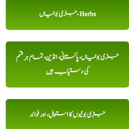
جڑی بوٹیاں، Herbs
جڑی بوٹیاں، پاکستانی، انڈین، تمام ہر قسم
کی دستیاب ہیں
جڑی بوٹیوں کا استعمال، اور فوائد