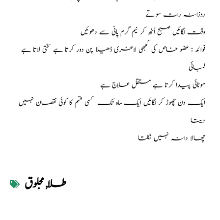
روزانہ رات سوتے
وقت لگائیں صبح اُٹھ کر نیم گرم پانی سے دھوئیں
فوائد : عضو خاص کی کجھی لاغری ڈھیلا پن دور کرتا ہے سختی لاتا ہے
لمبائی
موٹائی پیدا کرتا ہے مستقل علاج ہے
ایک دن چھوڑ کر لگائیں ایک ماہ تک کسی قسم کا کوئی نقصان نہیں
دیتا
چھالا دانہ نہیں نکلتا
طلا
,
مجلوق