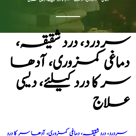
سردرد، درد شقیقہ،
دماغی کمزوری، آدھا
سر کا درد کیلئے، دیسی
علاج
سردرد، درد شقیقہ، دماغی کمزوری، آدھا سر کا درد