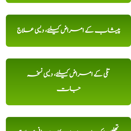
پیشاب کے امراض کیلئے، دیسی علاج
تلی کے امراض کیلئے، دیسی نسخہ
جات