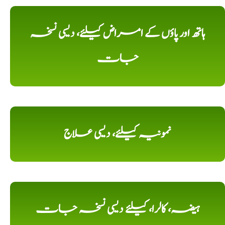
ہاتھ اور پاؤں کے امراض کیلئے، دیسی نسخہ
جات
نمونیہ کیلئے، دیسی علاج
ہیضہ، کالرا، کیلئے دیسی نسخہ جات