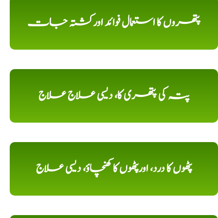
پتھروں کا استعمال فوائد اورکشتہ جات
پتہ کی پتھری کا، دیسی علاج علاج
پٹھوں کا درد، اورپٹھوں کا کھنچاؤ، دیسی علاج