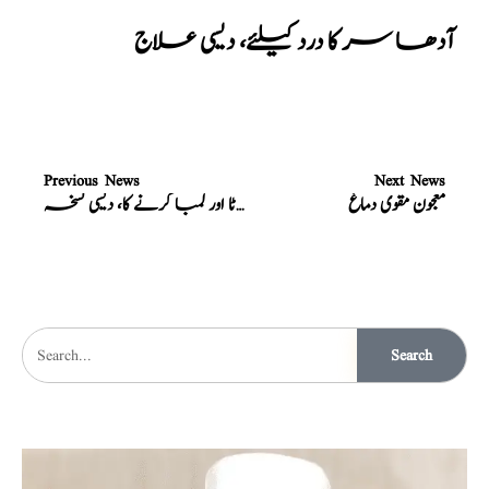
آدھا سر کا درد کیلئے، دیسی علاج
Previous News
Next News
معجون مقوی دماغ
عضو خاص کو موٹا اور لمبا کرنے کا، دیسی نسخہ
Search