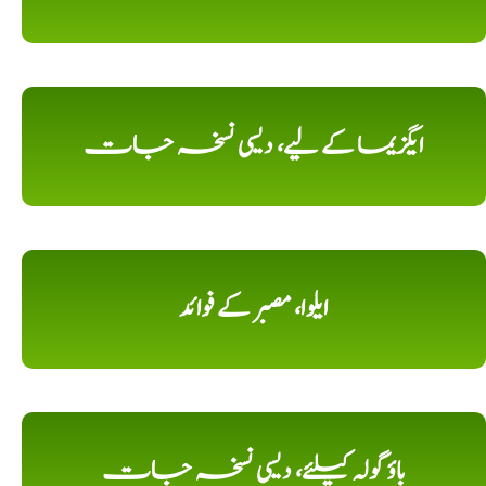
ایگزیما کے لیے، دیسی نسخہ جات
ایلوا، مصبر کے فوائد
باؤ گولہ کیلئے، دیسی نسخہ جات