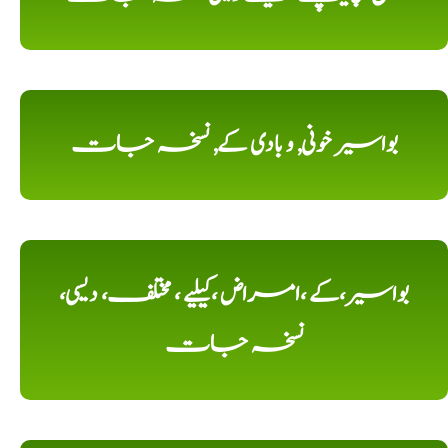
بواسیر خونی, و بادی کے, نسخہ جات
بواسیر،کے ،امراض ،کیلیے ، مختلف، دیسی،
نسخہ جات