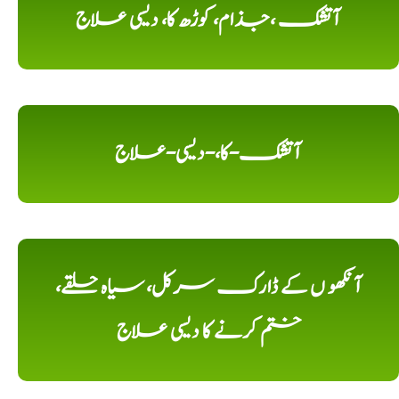
آتشک ،جذام، کوڑھ کا، دیسی علاج
آتشک-کا،-دیسی-علاج
آنکھو ں کے ڈارک سرکل، سیاہ حلقے،
ختم کرنے کا دیسی علاج