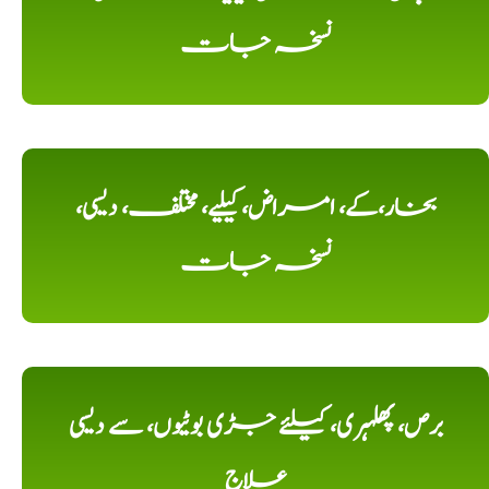
نسخہ جات
بخار،کے، امراض، کیلیے، مختلف، دیسی،
نسخہ جات
برص، پھلہری، کیلئے جڑی بوٹیوں، سے دیسی
علاج