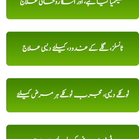
تھلیسمیا کیا ہے، اور اسکا روحانی علاج
ٹانسلز، گلے کے غدود، کیلئے دیسی علاج
ٹوٹکے دیسی، مجرب ٹوٹکے ہر مرض کیلئے