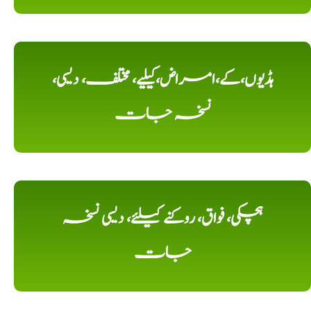
ہڈیوں،کے،امراض،کیلیے، مختلف، دیسی،
نسخہ جات
ہچکی، فواق، روکنے کیلئے، دیسی نسخہ
جات