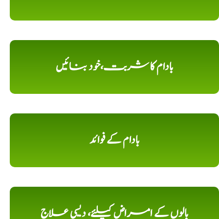
بادام کا شربت،خود بنائیں
بادام کے فوائد
بالوں کے امراض کیلئے، دیسی علاج