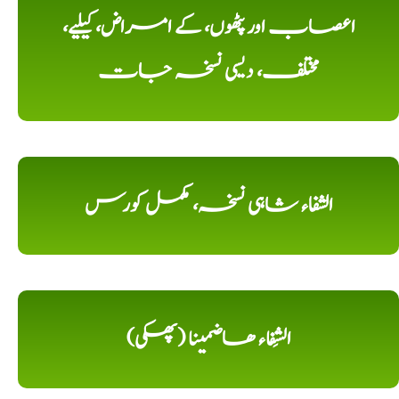
اعصاب اور پٹھوں، کے امراض، کیلیے،
مختلف، دیسی نسخہ جات
الشفاء شاہی نسخہ، مکمل کورس
الشِفاء ھاضمینا (پھکی)