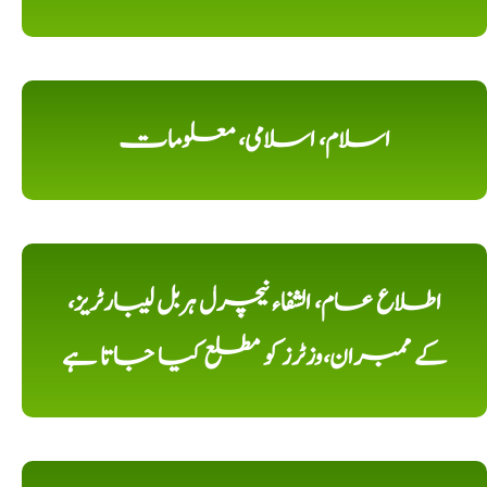
اسلام، اسلامی، معلومات
اطلاع عام، الشفاء نیچرل ہربل لیبارٹریز،
کے ممبران،وزٹرز کو مطلع کیا جاتا ہے