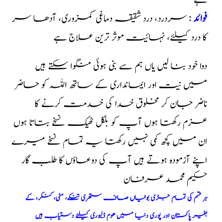
ہے
فوائد
: سردرد، درد شقیقہ دماغی کمزوری، آدھا سر
کا درد کیلئے، نہائیت موثر ترین علاج ہے
دوا خود بنا لیں یاں ہم سے بنی ہوئی منگوا سکتے ہیں
میں نیت اور ایمانداری کے ساتھ اللہ کو حاضر
ناضر جان کر مخلوق خدا کی خدمت کرنے کا
عزم رکھتا ہوں آپ کو بلکل ٹھیک نسخے بتاتا ہوں
ان میں کچھ کمی نہیں رکھتا یہ تمام نسخے میرے
اپنے آزمودہ ہوتے ہیں آپ کی دوعاؤں کا طلب گار
حکیم محمد عرفان
ہر قسم کی تمام جڑی بوٹیاں صاف ستھری تنکے، مٹی، کنکر، کے
بغیر پاکستان اور پوری دنیا میں ھوم ڈلیوری کیلئے دستیاب ہیں