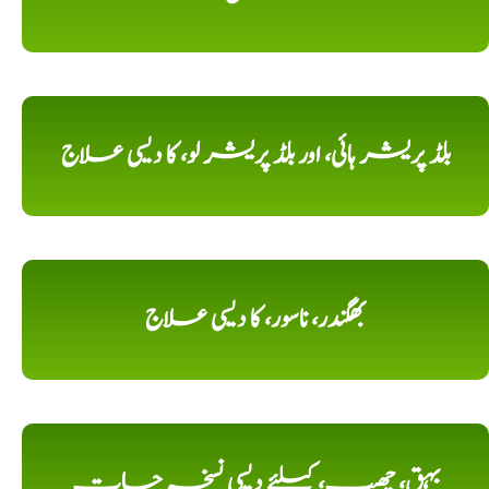
بلڈ پریشر ہائی، اور بلڈ پریشر لو، کا دیسی علاج
بھگندر، ناسور، کا دیسی علاج
بہق، چھیپ، کیلئے دیسی نسخہ جات