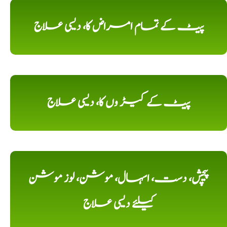
پیٹ کے تمام امراض کا، دیسی علاج
پیٹ کے کیڑ وں کا، دیسی علاج
پیچش، دست، اسہال، موشن، لوز موشن
کیلئے دیسی علاج