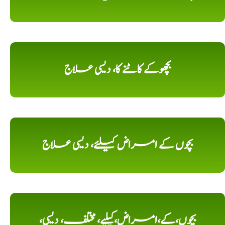
بچھوکے کاٹنے کا، دیسی علاج
بچوں کے امراض کیلئے، دیسی علاج
بچوں،کے،امراض،کیلیے، مختلف، دیسی،