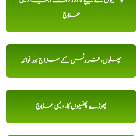
پسلیوں کے نیچے کا درد ذات الجنب، دیسی
علاج
پھلوں، فروٹس کے مزاج اور فوائد
پھوڑے پھنسیوں کا، دیسی علاج