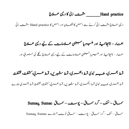
مشت زنی کا دیسی علاج _______Hand practice
مشت زنی–Hand practice دیسی علاج مشت زنی کرنے سے اس کا نقصان اور اس کا
بخار – ٹائیفائیڈ اور ملیریا جیسی علامات کے لیے دیسی علاج
بخار – ٹائیفائیڈ اور ملیریا جیسی علامات کے لیے دیسی علاج گلے کی خرابی اور
قسط بحری، طبِ نبوی قسط البحری، قسط شیریں، قسط عربی، كشطت، قشطت
قسط بحری، طبِ نبوی قسط البحری، قسط شیریں، قسط عربی، كشطت، قشطت قسط بحری ہمارے
Sumaq, Sumac سماق – سُمک – گرد سماق – پوست – سماق
Sumaq, Sumac سماق – سُمک – گرد سماق – پوست – سماق نوٹ ؟ ہمارے