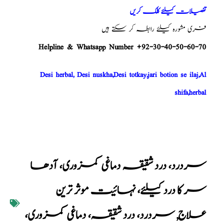
تفصیلات کیلئے کلک کریں
فری مشورہ کیلئے رابطہ کر سکتے ہیں
Helpline & Whatsapp Number +92-30-40-50-60-70
Desi herbal, Desi nuskha,Desi totkay,jari botion se ilaj,Al
shifa,herbal
سردرد، درد شقیقہ دماغی کمزوری، آدھا
سر کا درد کیلئے، نہائیت موثر ترین
علاج
,
سردرد، درد شقیقہ، دماغی کمزوری،