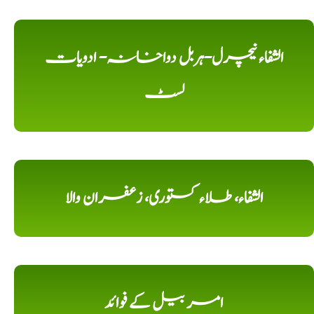
الشفاء نیچرل-ہربل دواخانہ- ادویات
لسٹ
الشفاء، طلاء کستوری، زعفران والا
امر بیل کے فوائد