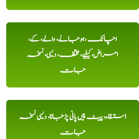
اچانک ،ہوجانے، والے، کے،
امراض، کیلیے، مختلف، دیسی، نسخہ
جات
استسقاء، پیٹ پیں پانی پڑجانا، دیسی نسخہ
جات