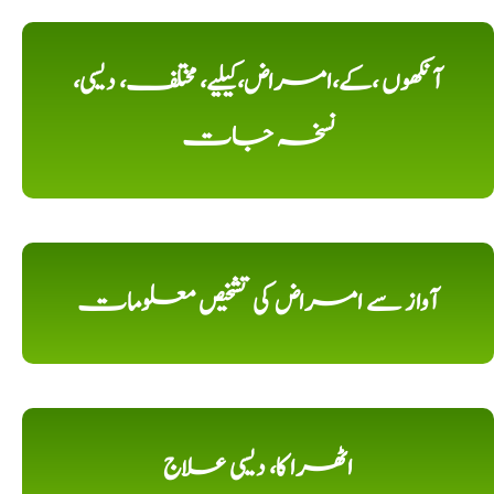
آنکھوں ،کے،امراض،کیلیے، مختلف، دیسی،
نسخہ جات
آواز سے امراض کی تشخیص معلومات
اٹھرا کا، دیسی علاج