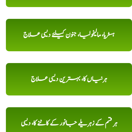
ہسٹریا، مالیخولیا، جنون کیلئے دیسی علاج
ہرنیاں کا، بہترین دیسی علاج
ہر قسم کے زہریلے جانور کے کاٹنے کا، دیسی