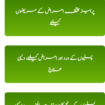
پرہیز مختلف امراض کے مریضوں
کیلئے
پسلیوں کے درد اور امراض کیلئے، دیسی
علاج