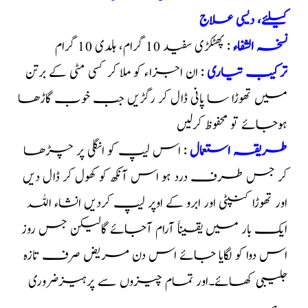
کیلئے، دیسی علاج
نسخہ الشفاء
: پھٹکڑی سفید 10 گرام، ہلدی 10 گرام
ترکیب تیاری
: ان اجزاء کو ملا کر کسی مٹی کے برتن
میں تھوڑا سا پانی ڈال کر رگڑیں جب خوب گاڑھا
ہوجائے تو محفوظ کرلیں
طریقہ استعمال
: اس لیپ کو انگلی پر چڑھا
کر جس طرف درد ہو اس آنکھ کو کھول کر ڈال دیں
اور تھوڑا کنپٹی اور ابرو کے اوپر لیپ کردیں انشاء اللہ
ایک بار میں یقیناََ آرام آجائے گالیکن جس روز
اس دوا کو لگایا جائے اس دن مریض صرف تازہ
جلیبی کھائے۔اور تمام چیزوں سے پرہیزضروری