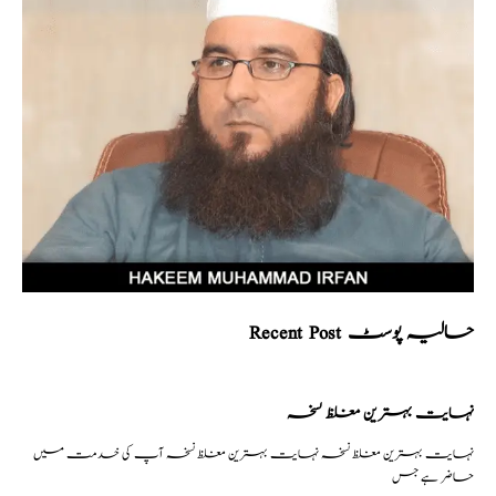
Recent Post حالیہ پوسٹ
نہایت بہترین مغلظ نسخہ
نہایت بہترین مغلظ نسخہ نہایت بہترین مغلظ نسخہ آپ کی خدمت میں
حاضر ہے جس