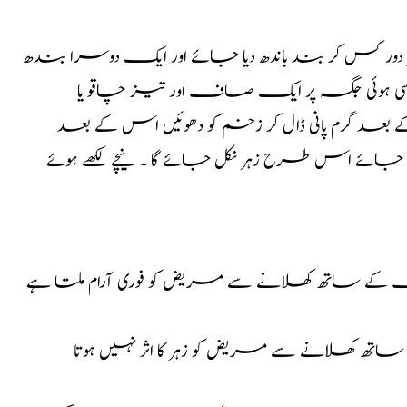
 ہو اس سے اوپر 8 سینٹی میٹر دور کس کر بند باندھ دیا جائے اور ایک دوسرا بندھ
ے کے بعد ڈسی ہوئی جگہ پر ایک صاف اور تیز چاقو یا
 گرم پانی ڈال کر زخم کو دھوئیں اس کے بعد
جائے اس طرح زہر نکل جائے گا ۔ نیچے لکھے ہوئے
اب کے ساتھ کھلانے سے مریض کو فوری آرام ملتا ہے
اتھ کھلانے سے مریض کو زہر کا اثر نہیں ہوتا