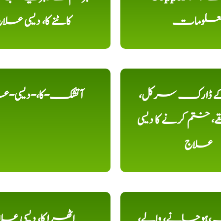
علومات
کاٹنے کا، دیسی علا
 کے ڈارک سرکل،
آتشک-کا،-دیسی-ع
، ختم کرنے کا دیسی
علاج
ہوجانے، والے،
اٹھرا کا، دیسی عل