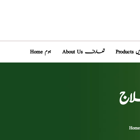
دیں
About Us تعارف
Home ہوم
اج
Home