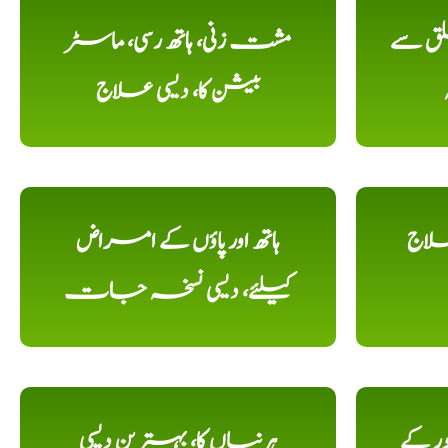
لق سے
مشت زنی، ہاتھ رسی، ماسٹر
بیشن کا، دیسی علاج
علاج
ہاتھ اور پاؤں کے امراض
کیلئے، دیسی نسخہ جات
ور کے
ہرنیاں کا، بہترین دیسی