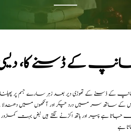
نپ کے ڈسنے کا، دیسی
پ کے ڈسنے کے تھوڑی دیر بعد زہر سارے جسم پر پھیلنا 
کے ساتھ سر میں درد چکر اور آنکھوں میں دھندل
 جاتا ہے پیر اور ہاتھ اکڑنے لگتے ہیں نبض بہت کمزور
ا ہے