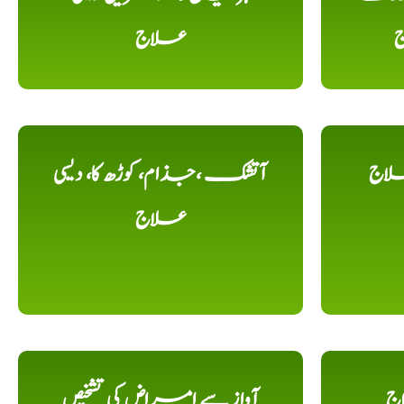
ج
علاج
لاج
آتشک ،جذام، کوڑھ کا، دیسی
علاج
اج
آواز سے امراض کی تشخیص