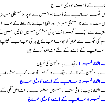
پ کے ڈسنے، کا دیسی علاج
جس جگہ سانپ نے ڈسا
اس بندھ سے 8 سینٹی میٹر دور لگایا جائے باندھن
رے سے ایک گہرا نشان کی شکل میں لگائیں اس کے بعد
 کی جگہ سے خون کو چوسا جائے یاباہر کی جانب کھینچا 
ے سانپ کے ڈسے کے لئے فائدہ کرتے ہیں
 الشفاء نمبر 1
: ایک یا دو لہسن کی تُریاں
 یا دو لہسن کے جوئے,, یا ہینگ دو گرام,, آدھا کپ شر
ء نمبر 2 سانپ کے ڈسے، کا دیسی علاج
 الشفاء : پیاز کافی مقدار میں شراب یا خالص گھی کے س
 سانپ کے ڈسے، کا دیسی علاج