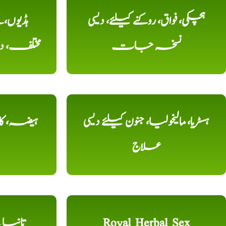
ہچکی، فواق، روکنے کیلئے، دیسی
ہڈیوں،
نسخہ جات
مختلف، 
ہسٹریا، مالیخولیا، جنون کیلئے دیسی
ہیضہ، کال
علاج
Royal Herbal Sex