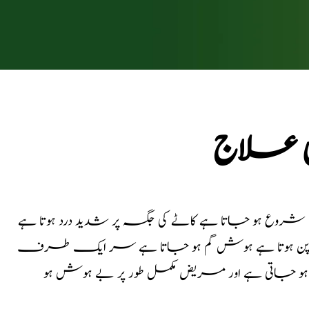
 علاج
شروع ہو جاتا ہے کاٹے کی جگہ پر شدید درد ہوتا ہے
ا پن ہوتا ہے ہوش گم ہو جاتا ہے سر ایک طرف
 ہو جاتی ہے اور مریض مکمل طور پر بے ہوش ہو