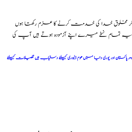
کر مخلوق خدا کی خدمت کرنے کا عزم رکھتا ہوں
ا یہ تمام نسخے میرے اپنے آزمودہ ہوتے ہیں آپ کی
اکستان اور پوری دنیا میں ھوم ڈلیوری کیلئے دستیاب ہیں تفصیلات کیلئے