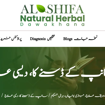
Blogs نسخہ جات
Diagnosis تشخیص
Products پراڈکٹس خری
پ کے ڈسنے کا، دیسی عل
طریقہ علاج، جڑی بوٹیاں، ہربل حکیم
/ سانپ کے ڈسنے کا، دیسی علاج
/