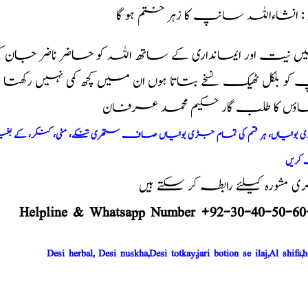
د : انشاءاللہ سانپ کا زہر ختم ہو گا
 نیت اور ایمانداری کے ساتھ اللہ کو حاضر ناضر جان 
و بلکل ٹھیک نسخے بتاتا ہوں ان میں کچھ کمی نہیں رکھت
اؤں کا طلب گار حکیم محمد عرفان
وٹیاں، ہر قسم کی تمام جڑی بوٹیاں صاف ستھری تنکے، مٹی، کنکر، کے بغیر پ
کریں
مشورہ کیلئے رابطہ کر سکتے ہیں
Helpline & Whatsapp Number +92-30-40-50-60
Desi herbal, Desi nuskha,Desi totkay,jari botion se ilaj,Al shifa,h