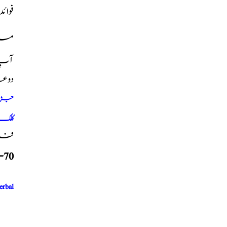
فوائ
میں
آپ ک
دوع
جڑی ب
کلک 
فری 
-70
erbal