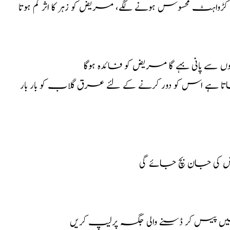
ڑواہٹ محسوس ہونے لگے، مریض کو زہر کا اثر کم ہوتا
ھوں سے پانی بہے گا مریض کو فائدہ ہوگا
 ہے اس کو دور کرنے کے لئے عرق گلاب کو بار بار
مریض کی جان بچ جائے گی
 میں پیس کر ڈسنے والی جگہ پرلیپ کریں