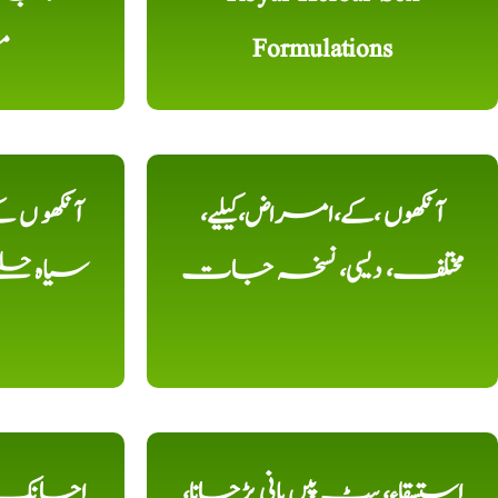
Formulations
م
آنکھوں ،کے،امراض،کیلیے،
آنکھو ں
مختلف، دیسی، نسخہ جات
سیاہ حلقے
استسقاء، پیٹ پیں پانی پڑجانا،
اچانک ،