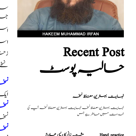
سان
است
Recent Post
زخم
حالیہ پوسٹ
نسخ
نسخہ
ایک
نہایت بہترین مغلظ نسخہ
نسخہ الشفا
نہایت بہترین مغلظ نسخہ نہایت بہترین مغلظ نسخہ آپ کی
خدمت میں حاضر ہے جس
نسخہ
نسخہ نمبر 3
مشت زنی کا دیسی علاج _______Hand practice