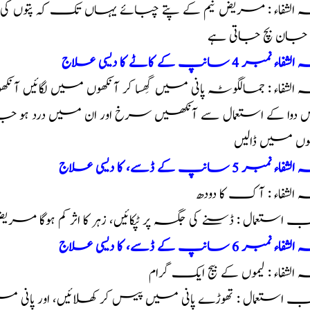
 الشفاء : مریض نیم کے پتے چبائے یہاں تک کہ پتوں کی ک
جان بچ جاتی ہے
ء نمبر 4 سانپ کے کاٹے کا دیسی علاج
 الشفاء : جمالگوٹہ پانی میں گِھسا کر آنکھوں میں لگائیں آنک
وا کے استعمال سے آنکھیں سرخ اور ان میں درد ہو جاتا
وں میں ڈالیں
ء نمبر 5 سانپ کے ڈسے، کا دیسی علاج
 الشفاء : آک کا دودھ
ب استعمال : ڈسنے کی جگہ پر ٹپکائیں، زہر کا اثر کم ہوگا 
ء نمبر 6 سانپ کے ڈسے، کا دیسی علاج
 الشفاء : لیموں کے بیج ایک گرام
ب استعمال : تھوڑے پانی میں پیس کر کھلائیں، اور پانی