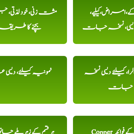
کے،امراض،کیلیے،
مشت زنی، خود لذتی، ج
دیسی، نسخہ جات
بچنے کا طریقہ
را، کیلئے دیسی نسخہ
نمونیہ کیلئے، دیسی 
جات
Copper تانبا کے فوائد
ہر قسم کے زہریلے جان