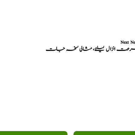
Next N
عت انزال کیلئے، مثالی نسخہ جات