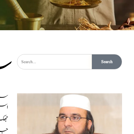
سا
Search
سان
اس 
جھک
جات