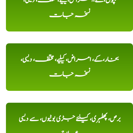
بچوں،کے،امراض،کیلیے، مختلف، دیسی،
نسخہ جات
بخار،کے، امراض، کیلیے، مختلف، دیسی،
نسخہ جات
برص، پھلہری، کیلئے جڑی بوٹیوں، سے دیسی