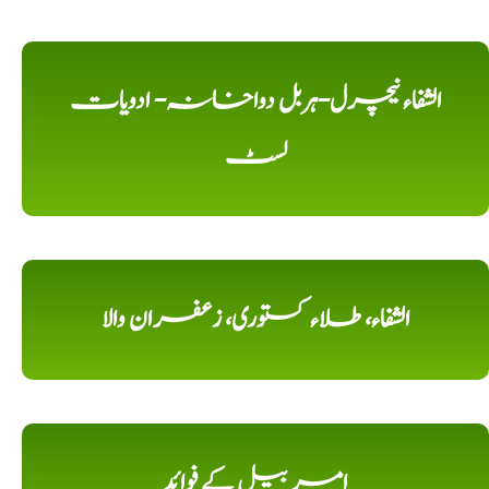
الشفاء نیچرل-ہربل دواخانہ- ادویات
لسٹ
الشفاء، طلاء کستوری، زعفران والا
امر بیل کے فوائد