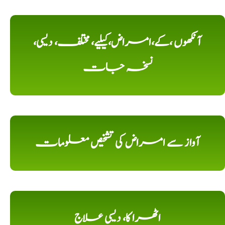
آنکھوں ،کے،امراض،کیلیے، مختلف، دیسی،
نسخہ جات
آواز سے امراض کی تشخیص معلومات
اٹھرا کا، دیسی علاج