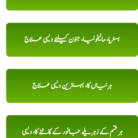
ہسٹریا، مالیخولیا، جنون کیلئے دیسی علاج
ہرنیاں کا، بہترین دیسی علاج
ہر قسم کے زہریلے جانور کے کاٹنے کا، دیسی