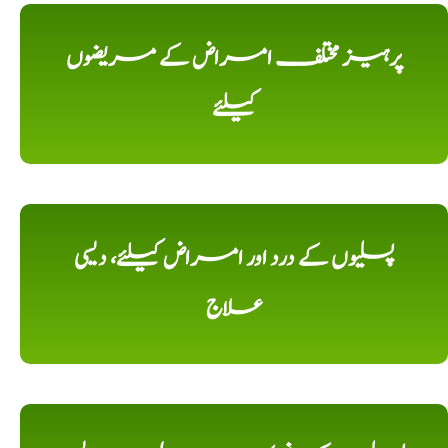
پرہیز مختلف امراض کے مریضوں
کیلئے
پسلیوں کے درد اور امراض کیلئے، دیسی
علاج