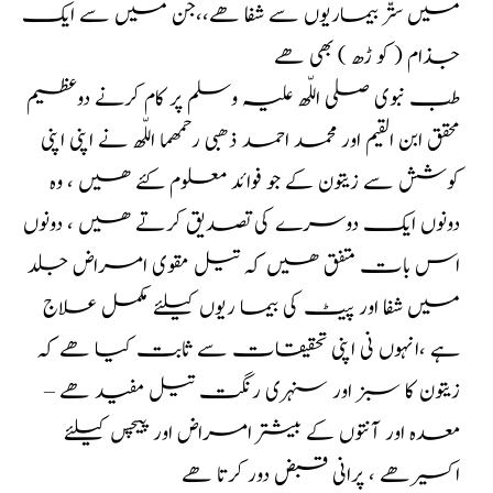
میں ستّر بیماریوں سے شفا ھے،،جن میں سے ایک
جذام ( کو ڑھ ) بھی ھے
طب نبوی صلی اللّھ علیہ وسلم پر کام کرنے دوعظیم
محقق ابن القیم اور محمد احمد ذھبی رحمھما اللّھ
نے اپنی اپنی
کوشش سے زیتون کے جو فوائد معلوم کئے ھیں ، وہ
دونوں ایک دوسرے کی تصدیق
کرتے ھیں ، دونوں
اس بات متفق ھیں کہ تیل مقوی امراض جلد
میں شفا اور پیٹ کی بیما ریوں کیلئے
مکمل علاج
ہے ،انہوں نی اپنی تحقیقات سے ثابت کیا ھے کہ
زیتون کا سبز اور سنہری رنگت تیل مفید
ھے –
معدہ اور آنتوں کے بیشتر امراض اور پیچس کیلئے
اکسیر ھے ، پرانی قبض دور کرتا ھے