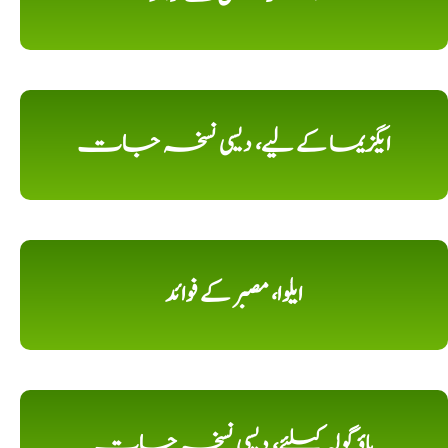
ایگزیما کے لیے، دیسی نسخہ جات
ایلوا، مصبر کے فوائد
باؤ گولہ کیلئے، دیسی نسخہ جات