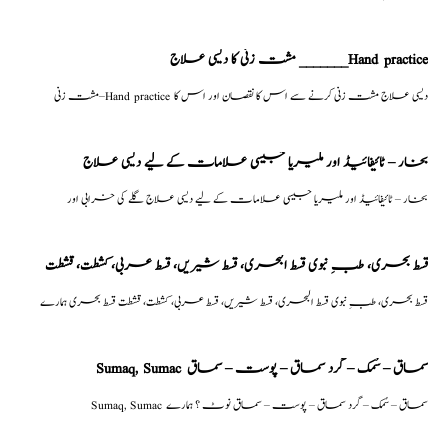
مشت زنی کا دیسی علاج _______Hand practice
مشت زنی–Hand practice دیسی علاج مشت زنی کرنے سے اس کا نقصان اور اس کا
بخار – ٹائیفائیڈ اور ملیریا جیسی علامات کے لیے دیسی علاج
بخار – ٹائیفائیڈ اور ملیریا جیسی علامات کے لیے دیسی علاج گلے کی خرابی اور
قسط بحری، طبِ نبوی قسط البحری، قسط شیریں، قسط عربی، كشطت، قشطت
قسط بحری، طبِ نبوی قسط البحری، قسط شیریں، قسط عربی، كشطت، قشطت قسط بحری ہمارے
Sumaq, Sumac سماق – سُمک – گرد سماق – پوست – سماق
Sumaq, Sumac سماق – سُمک – گرد سماق – پوست – سماق نوٹ ؟ ہمارے