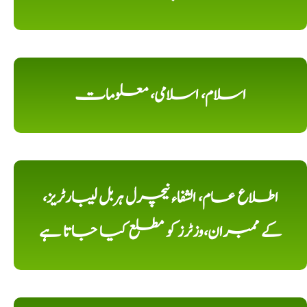
اسلام، اسلامی، معلومات
اطلاع عام، الشفاء نیچرل ہربل لیبارٹریز،
کے ممبران،وزٹرز کو مطلع کیا جاتا ہے