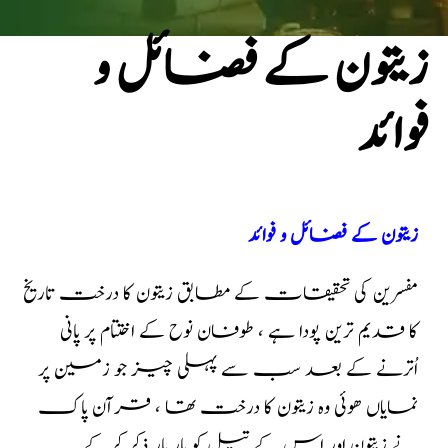
زیتون کے فضائل و
فوائد
زیتون کے فضائل و فوائد
مفسرین کی تحقیقات کے مطابق زیتون کا درخت تاریخ
کا قدیم ترین پودا ہے ، طوفان نوح کے اختتام
پر پانی
اُترنے کے بعد سب سے پہلی چیز جو زمین پر
نمایاں ھوئی وہ زیتون کا درخت تھا ، قرآن پاک
نے زیتون اور اس کے تیل کو بار بار ذکر کرکے