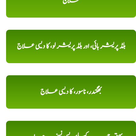
علاج
بلڈ پریشر ہائی، اور بلڈ پریشر لو، کا دیسی علاج
بھگندر، ناسور، کا دیسی علاج