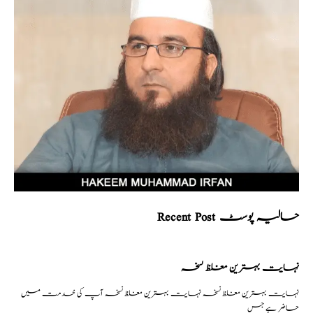
Recent Post حالیہ پوسٹ
نہایت بہترین مغلظ نسخہ
نہایت بہترین مغلظ نسخہ نہایت بہترین مغلظ نسخہ آپ کی خدمت میں
حاضر ہے جس