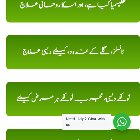
تھلیسمیا کیا ہے، اور اسکا روحانی علاج
ٹانسلز، گلے کے غدود، کیلئے دیسی علاج
ٹوٹکے دیسی، مجرب ٹوٹکے ہر مرض کیلئے
Need Help?
Chat with
us