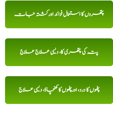
پتھروں کا استعمال فوائد اورکشتہ جات
پتہ کی پتھری کا، دیسی علاج علاج
پٹھوں کا درد، اورپٹھوں کا کھنچاؤ، دیسی علاج