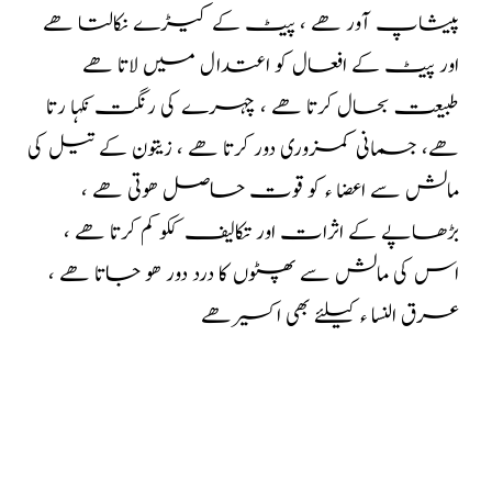
پیشاپ آور ھے ، پیٹ کے کیڑے نکالتا ھے
اور پیٹ کے افعال کو اعتدال میں لاتا ھے
طبیعت بحال
کرتا ھے ، چہرے کی رنگت نکہا رتا
ھے، جسمانی کمزوری دور کرتا ھے ، زیتون کے تیل کی
مالش
سے اعضا ء کو قوت حاصل ھوتی ھے ،
بڑھاپے کے اثرات اور تکالیف ککو کم کرتا ھے ،
اس کی
مالش سے پھٹوں کا درد دور ھو جاتا ھے ،
عرق النسا ء کیلئے بھی اکسیر ھے