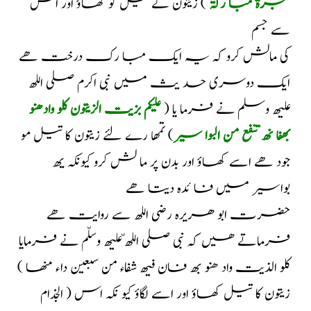
شجرۃ مبا رکۃ
) زیتون کے تیل کو کھاؤ اور اس
سے جسم
کی مالش کرو کہ یہ ایک مبا رک درخت ھے
ایک دوسری حد یث میں نبی اکرم صلی اللھ
علیھ وسلم نے فرما یا (
علیکم بزیت الزیتون کلو وادھنو
بھ
فا نھ تنفع من البوا سیر
) تمھا رے لئے زیتون کا تیل مو
جود ھے اسے کھاؤ اور بدن پر ما لش کرو
کیونکہ یھ
بواسیر میں فا ئدہ دیتا ھے
حضرت ابو ھریرہ رضی اللھ سے روایت ھے
فرماتے ھیں کہ نبی صلی اللھ ّعلیھ وسلّم نے فرمایا
( کلو الذیت واد ھنو بھ فان فیھ شفاء من سبعین داء منھا
الجذام ) زیتون کا تیل کھاؤ اور اسے لگاؤ
کیو نکہ اس