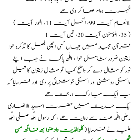
شہرت دوام عطا کر دی ھے
( الانعام آیت 99، النحل آیت 11، النور آیت
35، المؤمنون آیت 20، تین آیت 1 )
قرآن مجید میں جہاں کسی اچھی فصل کا تذکرہ ھوا
زیتون ضرور شامل ھوا ، اللّھ پاک نے جب اپنے
نور کو مثال دے کر واضح کیا تو مثال زیتون کا تیل
،اسکی روشنی اور اسکی خوشنمائی پر دی
اور فرمایا کہ
یہ ایک مبا رک درخت ھے
ایک حدیث میں حضرت اسید الانصاری
رضی اللّھ عنہ سے روایت ھے ، کہ رسول اللّھ صلی اللّھ
علیہ
نے فرمایا (
کلوالذیت وادھنوا بھ فانّھ من