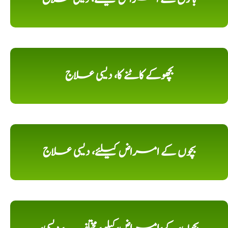
بچھوکے کاٹنے کا، دیسی علاج
بچوں کے امراض کیلئے، دیسی علاج