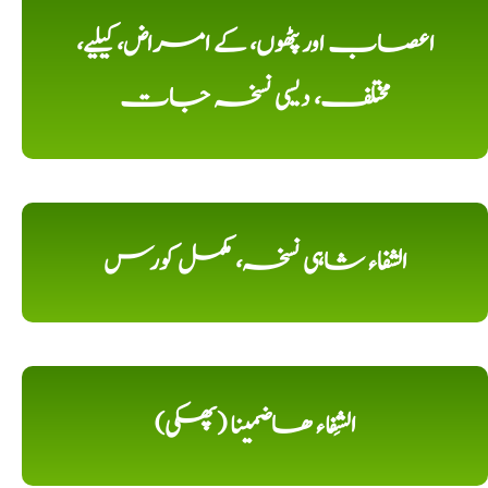
اعصاب اور پٹھوں، کے امراض، کیلیے،
مختلف، دیسی نسخہ جات
الشفاء شاہی نسخہ، مکمل کورس
الشِفاء ھاضمینا (پھکی)