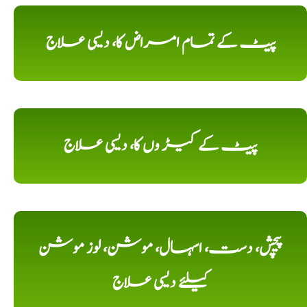
پیٹ کے تمام امراض کا، دیسی علاج
پیٹ کے کیڑ وں کا، دیسی علاج
پیچش، دست، اسہال، موشن، لوز موشن
کیلئے دیسی علاج