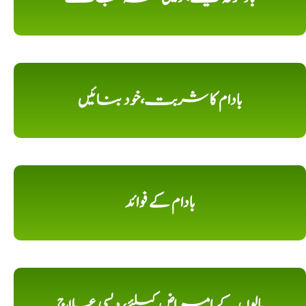
بادام کا شربت،خود بنائیں
بادام کے فوائد
بالوں کے امراض کیلئے، دیسی علاج