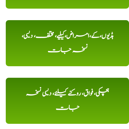
ہڈیوں،کے،امراض،کیلیے، مختلف، دیسی،
نسخہ جات
ہچکی، فواق، روکنے کیلئے، دیسی نسخہ
جات