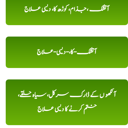
آتشک ،جذام، کوڑھ کا، دیسی علاج
آتشک-کا،-دیسی-علاج
آنکھو ں کے ڈارک سرکل، سیاہ حلقے،
ختم کرنے کا دیسی علاج