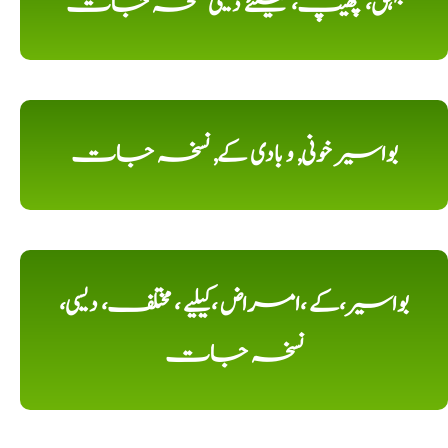
بہق، چھیپ، کیلئے دیسی نسخہ جات
بواسیر خونی, و بادی کے, نسخہ جات
بواسیر،کے ،امراض ،کیلیے ، مختلف، دیسی،
نسخہ جات