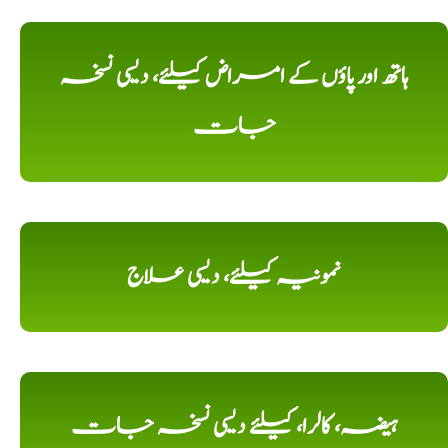
ہاتھ اور پاؤں کے امراض کیلئے، دیسی نسخہ
جات
نمونیہ کیلئے، دیسی علاج
ہیضہ، کالرا، کیلئے دیسی نسخہ جات