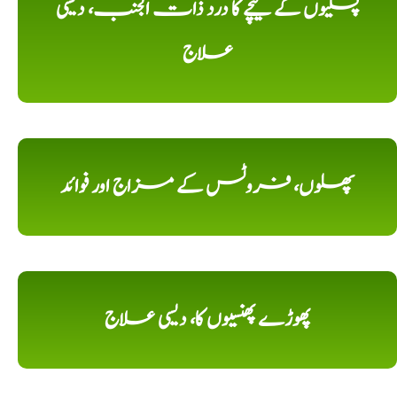
پسلیوں کے نیچے کا درد ذات الجنب، دیسی
علاج
پھلوں، فروٹس کے مزاج اور فوائد
پھوڑے پھنسیوں کا، دیسی علاج