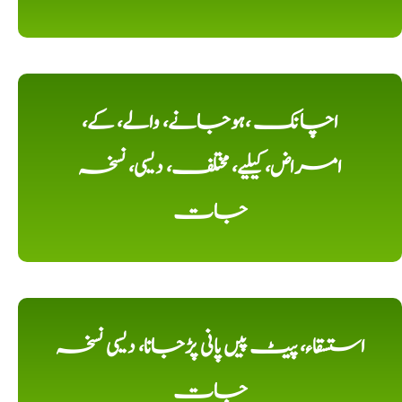
اچانک ،ہوجانے، والے، کے،
امراض، کیلیے، مختلف، دیسی، نسخہ
جات
استسقاء، پیٹ پیں پانی پڑجانا، دیسی نسخہ
جات