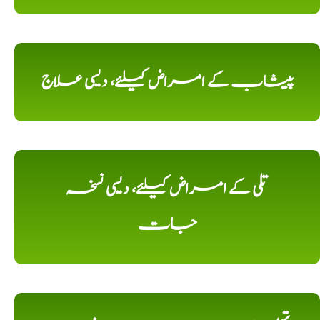
پیشاب کے امراض کیلئے، دیسی علاج
تلی کے امراض کیلئے، دیسی نسخہ
جات